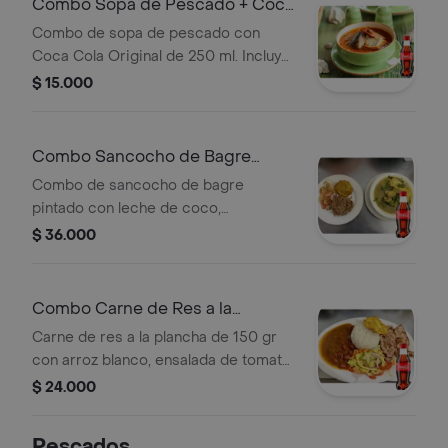
Combo Sopa de Pescado + Coca
Cola Original 250ML
Combo de sopa de pescado con
Coca Cola Original de 250 ml. Incluye
trozos de pescado y pan.
$ 15.000
Combo Sancocho de Bagre
Pintado +Cocacola Orig 250ML
Combo de sancocho de bagre
pintado con leche de coco,
acompañado de arroz (coco o
$ 36.000
blanco), ensalada, patacón y una
Coca-Cola Original de 250 ml.
Combo Carne de Res a la
Plancha +Cocacola Orig 250ML
Carne de res a la plancha de 150 gr
con arroz blanco, ensalada de tomate,
lechuga, cebolla, zanahoria, patacón,
$ 24.000
frijoles y Coca-Cola Original 250 ml.
Pescados