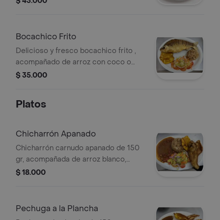
$ 43.000
ensalada de tomate, lechuga, cebolla
y patacón.
Bocachico Frito
Delicioso y fresco bocachico frito ,
acompañado de arroz con coco o
blanco , ensalada con lechuga ,
$ 35.000
tomate , zanahoria , cebolla, patacón ,
sopa y guarapo.
Platos
Chicharrón Apanado
Chicharrón carnudo apanado de 150
gr, acompañada de arroz blanco,
ensalada de tomate, lechuga, cebolla ,
$ 18.000
zanahoria, patacón, sopa y guarapo.
Pechuga a la Plancha