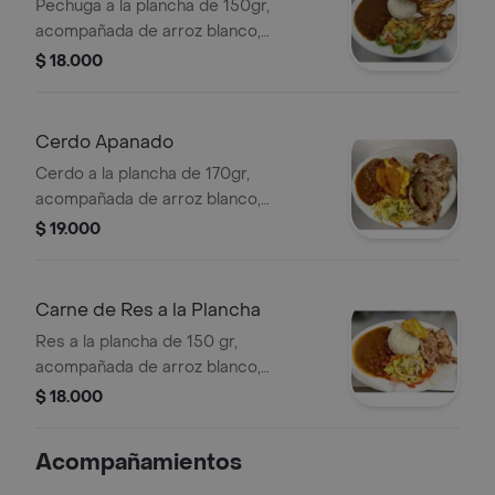
Pechuga a la plancha de 150gr,
acompañada de arroz blanco,
ensalada de tomate, lechuga, cebolla,
$ 18.000
zanahoria, patacón, sopa y guarapo.
Cerdo Apanado
Cerdo a la plancha de 170gr,
acompañada de arroz blanco,
ensalada de tomate, lechuga, cebolla,
$ 19.000
zanahoria, patacón, sopa y guarapo
Carne de Res a la Plancha
Res a la plancha de 150 gr,
acompañada de arroz blanco,
ensalada de tomate, lechuga, cebolla,
$ 18.000
zanahoria, patacón sopa y guarapo.
Acompañamientos