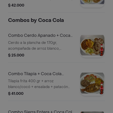
pulpo, caracol, calamar pota, y filete
$ 42.000
de pescado picado, arroz blanco o
con coco, con en salada de lechuga,
Combos by Coca Cola
tomate, cebolla, zanahoria, patacones
y guarapo .
Combo Cerdo Apanado + Coca
Cola Original 250ML
Cerdo a la plancha de 170gr,
acompañada de arroz blanco,
ensalada de tomate, lechuga, cebolla,
$ 25.000
zanahoria, patacón, sopa y guarapo +
Gaseosa
Combo Tilapia + Coca Cola
Original 250ML
Tilapia frita 400 gr + arroz
blanco/cocó + ensalada + patacón
sopa y guarapo + Gaseosa.
$ 41.000
Combo Sierra Entera + Coca Cola