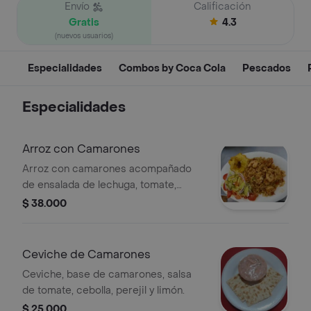
Envío
Calificación
Gratis
4.3
(nuevos usuarios)
Especialidades
Combos by Coca Cola
Pescados
Especialidades
Arroz con Camarones
Arroz con camarones acompañado
de ensalada de lechuga, tomate,
cebolla y zanahoria, patacón y sopa.
$ 38.000
Ceviche de Camarones
Ceviche, base de camarones, salsa
de tomate, cebolla, perejil y limón.
$ 25.000