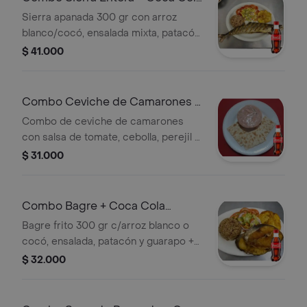
Original 250ML
Sierra apanada 300 gr con arroz
blanco/cocó, ensalada mixta, patacón,
sopa, guarapo + Gaseosa
$ 41.000
Combo Ceviche de Camarones +
Coca Cola Original 250ML
Combo de ceviche de camarones
con salsa de tomate, cebolla, perejil y
limón, acompañado de una Coca Cola
$ 31.000
Original de 250 ml.
Combo Bagre + Coca Cola
Original 250ML
Bagre frito 300 gr c/arroz blanco o
cocó, ensalada, patacón y guarapo +
Gaseosa
$ 32.000