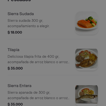
Sierra Sudada
Sierra sudada 300 gr,
acompañamiento a elegir.
$ 18.000
Tilapia
Deliciosa tilapia frita de 400 gr,
acompañada de arroz blanco o arroz
con cocó, ensalada con lechuga,
$ 35.000
tomate zanahoria y cebolla, patacón
sopa y guarapo.
Sierra Entera
Sierra apanada de 300 gr,
acompañada de arroz blanco o arroz
con cocó, ensalada de tomate,
$ 35.000