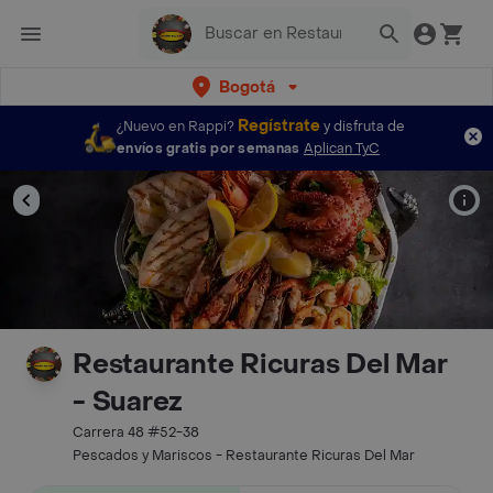
Bogotá
Regístrate
¿Nuevo en Rappi?
y disfruta de
envíos gratis por semanas
Aplican TyC
Restaurante Ricuras Del Mar
- Suarez
Carrera 48 #52-38
Pescados y Mariscos - Restaurante Ricuras Del Mar