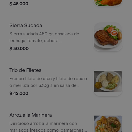
lechuga, tomate y cebolla. Incluye
$ 45.000
opción de acompañamiento a elegir.
Sierra Sudada
Sierra sudada 450 gr, ensalada de
lechuga, tomate, cebolla,
acompañamiento a elegir.
$ 30.000
Trio de Filetes
Fresco filete de atún y filete de robalo
o merluza por 330g .1 en salsa de
queso 2 en salsa de la casa y 3 al
$ 42.000
ajillo, con ensalada de lechuga,
tomate, zanahoria, cebolla. patacón,
sopa y guarapo.
Arroz a la Marinera
Delicioso arroz a la marinera con
mariscos frescos como, camarones,