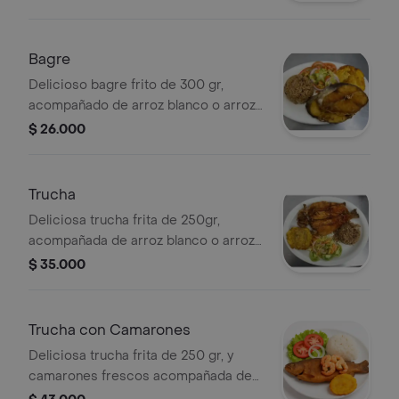
lechuga, cebolla, y zanahoria. patacón,
sopa y guarapo.
Bagre
Delicioso bagre frito de 300 gr,
acompañado de arroz blanco o arroz
con cocó, ensalada con lechuga,
$ 26.000
tomate, zanahoria y cebolla, patacón y
guarapo.
Trucha
Deliciosa trucha frita de 250gr,
acompañada de arroz blanco o arroz
con cocó, ensalada, patacón y
$ 35.000
guarapo.
Trucha con Camarones
Deliciosa trucha frita de 250 gr, y
camarones frescos acompañada de
arroz blanco o arroz con cocó, con