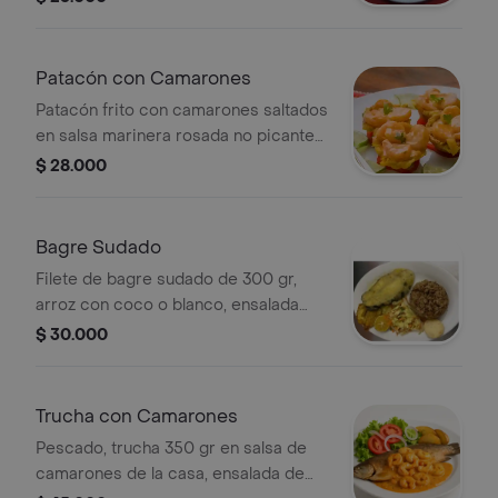
Patacón con Camarones
Patacón frito con camarones saltados
en salsa marinera rosada no picante
de la casa.
$ 28.000
Bagre Sudado
Filete de bagre sudado de 300 gr,
arroz con coco o blanco, ensalada
con lechuga, tomate, zanahoria ,
$ 30.000
cebolla, sopa, patacón y guarapo.
Trucha con Camarones
Pescado, trucha 350 gr en salsa de
camarones de la casa, ensalada de