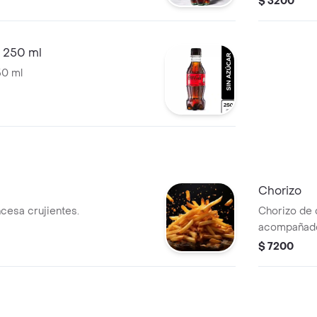
$ 3200
r 250 ml
50 ml
Chorizo
ncesa crujientes.
Chorizo de 
acompañado 
$ 7200