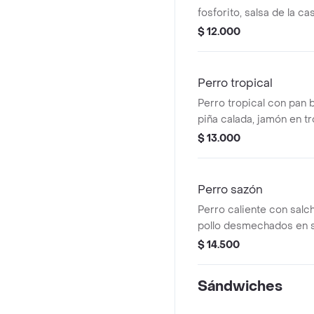
fosforito, salsa de la ca
tomate, mostaza y 3 taj
$ 12.000
(Imagen ilustrativa).
Perro tropical
Perro tropical con pan b
piña calada, jamón en t
fosforito, queso, salsa
$ 13.000
salsa de piña y salsa de
ilustrativa).
Perro sazón
Perro caliente con salch
pollo desmechados en s
papas fosforito, salsa de
$ 14.500
sweet smoke. (Imagen ilu
Sándwiches