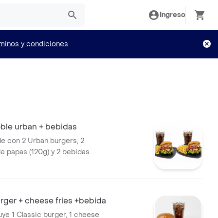
Ingreso
minos y condiciones
le urban + bebidas
 con 2 Urban burgers, 2
e papas (120g) y 2 bebidas.
uesas incluyen lechuga,
o, tocineta y salsa.
ger + cheese fries +bebida
ye 1 Classic burger, 1 cheese