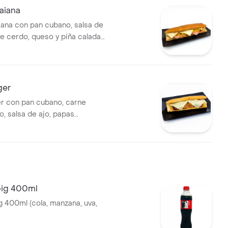
aiana
iana con pan cubano, salsa de
de cerdo, queso y piña calada.
rativa).
ger
er con pan cubano, carne
o, salsa de ajo, papas
ebolla caramelizada y salsa
 (Imagen ilustrativa).
big 400ml
 400ml (cola, manzana, uva,