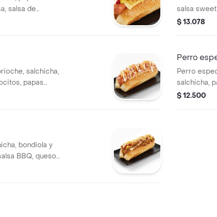
sa, salsa de
salsa sweet
adas de queso.
mostaza y u
$ 13.078
ilustrativa).
Perro espe
rioche, salchicha,
Perro espec
rocitos, papas
salchicha, p
 sweet smoke,
smoke, sals
$ 12.500
 ajo. (Imagen
tajadas de 
ilustrativa).
icha, bondiola y
alsa BBQ, queso,
 ajo y salsa
strativa).