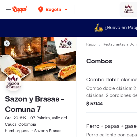
Bogotá
¿Nuevo en Rap
Rappi
Restaurantes a Dom
Combos
Combo doble clásica
Combo doble clásica: 
clásicas, 2 porciones de
Sazon y Brasas -
bebidas.
$ 57.144
Comuna 7
Cra. 20 #19 - 07, Palmira, Valle del
Cauca, Colombia
Perro + papas + gase
Hamburguesa - Sazon y Brasas
Perro caliente con papa