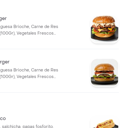
ger
guesa Brioche, Carne de Res
(100Gr), Vegetales Frescos
omate), Queso Americano,
amelizada, Carne de cerdo
 (25gr), Pollo desmechado
a de Ajo de la casa y Salsa
rger
. (Imagen ilustrativa)
guesa Brioche, Carne de Res
(100Gr), Vegetales Frescos
omate), Queso Mozzarella,
amelizada, Salsa BBQ y Salsa
. (Imagen ilustrativa)
ico
 salchicha, papas fosforito,