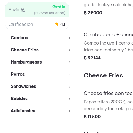
gratis. Incluye salchicha
Gratis
Envío
tomate y mostaza.
$ 29.000
(nuevos usuarios)
Calificación
4.1
Combo perro + chees
Combos
Combo incluye 1 perro c
Cheese Fries
fries con tocineta y 1 be
descripción del produc
$ 32.144
Hamburguesas
tienda para más detalle
ilustrativa.
Perros
Cheese Fries
Sándwiches
Cheese fries con toc
Bebidas
Papas fritas (200Gr), 
derretido y tocineta pic
Adicionales
sour cream. (Imagen ilust
$ 11.500