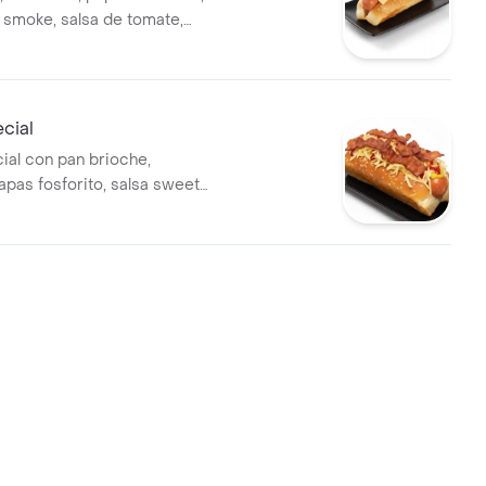
 smoke, salsa de tomate,
na tajada de queso. (Imagen
cial
ial con pan brioche,
apas fosforito, salsa sweet
a de tomate, mostaza, dos
queso y tocineta. (Imagen