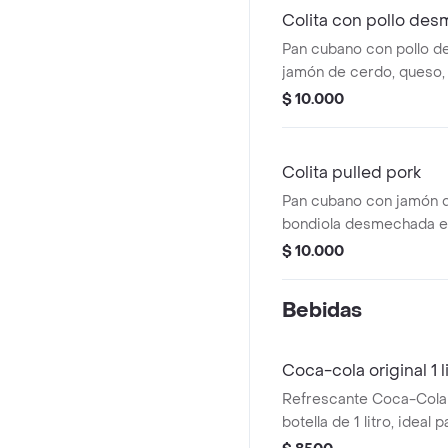
Colita con pollo de
Pan cubano con pollo 
jamón de cerdo, queso, 
salsa de ajo y sweet sm
$ 10.000
ilustrativa).
Colita pulled pork
Pan cubano con jamón d
bondiola desmechada e
papas fosforito, salsa d
$ 10.000
smoke. (Imagen ilustrativ
Bebidas
Coca-cola original 1 l
Refrescante Coca-Cola 
botella de 1 litro, ideal
cualquier ocasión.