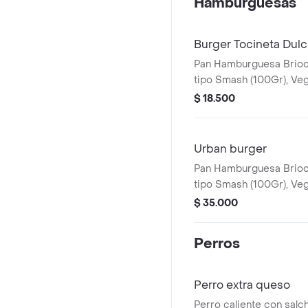
Hamburguesas
Burger Tocineta Dul
Pan Hamburguesa Brioc
tipo Smash (100Gr), Ve
(Lechuga, Tomate), Ques
$ 18.500
Tocineta, Cebolla Caram
Honey BBQ y Salsa Ros
(Imagen ilustrativa)
Urban burger
Pan Hamburguesa Brioc
tipo Smash (100Gr), Ve
(Lechuga, Tomate), Que
$ 35.000
Cebolla Caramelizada, P
Tira de tocineta, Salsa 
Perros
Rosada Dulce. (Imagen il
Perro extra queso
Perro caliente con salc