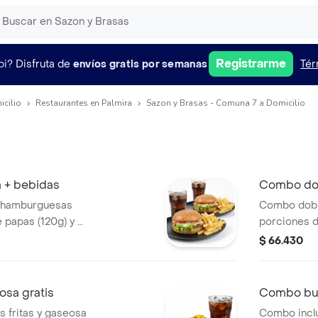
Registrarme
pi?
Disfruta de
envíos gratis por semanas
Tér
icilio
Restaurantes en Palmira
Sazon y Brasas - Comuna 7 a Domicilio
 + bebidas
Combo dob
2 hamburguesas
Combo doble
 papas (120g) y 2
porciones d
Las hamburg
$ 66.430
tomate, ques
osa gratis
Combo bur
s fritas y gaseosa
Combo inclu