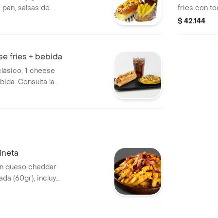
, pan, salsas de
fries con to
$ 42.144
e fries + bebida
lásico, 1 cheese
bida. Consulta la
to en nuestra
s / Imagen
ineta
con queso cheddar
ada (60gr), incluye
rativa).