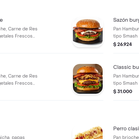
ce
Sazón bur
he, Carne de Res
Pan Hambur
getales Frescos
tipo Smash 
o mozzarella,
(Lechuga, T
$ 26.924
elizada, Salsa
Cebolla Car
ada Dulce.
desmechada
(20Gr), Sals
Classic bu
Rosada Dulce
he, Carne de Res
Pan Hambur
getales Frescos
tipo Smash 
so Americano,
(Lechuga, T
$ 31.000
apas fosforito,
Cebolla Car
BBQ y Salsa
Rosada Dulce
ustrativa)
Perro clas
hicha, papas
Pan brioche,