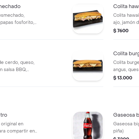
smechado
Colita haw
desmechado,
Colita hawa
papas fosforito,
ajo, jamón 
oke. (Imagen
(Imagen ilust
$ 7600
Colita bur
e cerdo, queso,
Colita burg
n salsa BBQ,
angus, ques
e ajo y sweet
fosforito, c
$ 13.000
a).
sweet smoke.
itro
Gaseosa 
original en
Gaseosa big
 para compartir en
piña)