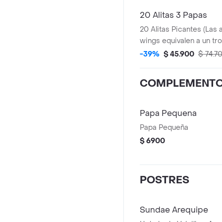
20 Alitas 3 Papas
20 Alitas Picantes (Las 
wings equivalen a un tro
Papas Pequeñas
-39%
$ 45.900
$ 74.7
COMPLEMENT
Papa Pequena
Papa Pequeña
$ 6900
POSTRES
Sundae Arequipe