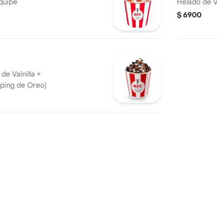
equipe
Helado de V
$ 6900
de Vainilla +
pping de Oreo)