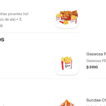
alitas picantes hot
zo de ala) + 3
00
OS
Gaseosa 
Gaseosa PE
$ 5100
Sundae Ch