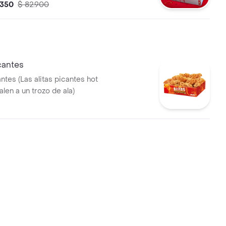
.350
$ 82.900
 lts
icantes
antes (Las alitas picantes hot
len a un trozo de ala)