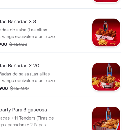
tas Bañadas X 8
adas de salsa (Las alitas
t wings equivalen a un trozo
 Papa Pequeña + 1 Gaseosa Pet
.900
$ 35.200
tas Bañadas X 20
ñadas de salsa (Las alitas
t wings equivalen a un trozo
 Papa Pequeña + 1 Gaseosa 1,5
.900
$ 86.600
party Para 3 gaseosa
ñadas + 11 Tenders (Tiras de
ga apanadas) + 2 Papas