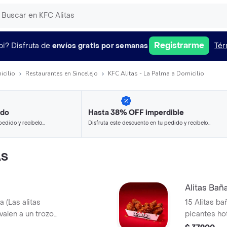
Registrarme
pi?
Disfruta de
envíos gratis por semanas
Tér
icilio
Restaurantes en Sincelejo
KFC Alitas - La Palma a Domicilio
ido
Hasta 38% OFF imperdible
pedido y recíbelo
Disfruta este descuento en tu pedido y recíbelo
en minutos.
AS
Alitas Bañ
a (Las alitas
15 Alitas ba
valen a un trozo
picantes ho
de ala)