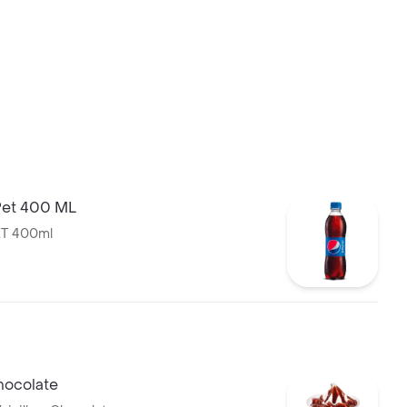
Pet 400 ML
T 400ml
ocolate