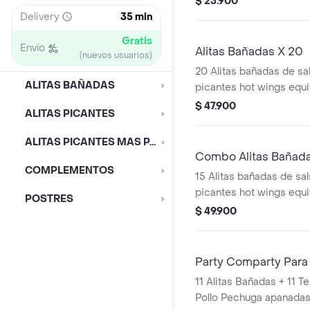
$ 23.900
Delivery
35 min
Gratis
Envío
Alitas Bañadas X 20
(nuevos usuarios)
20 Alitas bañadas de sal
ALITAS BAÑADAS
picantes hot wings equi
de ala)
$ 47.900
ALITAS PICANTES
ALITAS PICANTES MAS PAPAS
Combo Alitas Bañada
COMPLEMENTOS
15 Alitas bañadas de sals
picantes hot wings equi
POSTRES
de ala) + 2 Papa Pequeñ
$ 49.900
Party Comparty Para
11 Alitas Bañadas + 11 Tenders (Tiras de
Pollo Pechuga apanadas