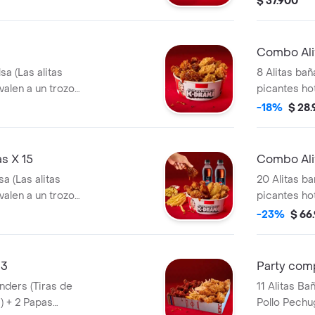
$ 37.900
Combo Ali
sa (Las alitas
8 Alitas bañ
valen a un trozo
picantes ho
de ala) + 1
-18%
$ 28
s X 15
Combo Ali
a (Las alitas
20 Alitas ba
valen a un trozo
picantes ho
a + 2 Gaseosa Pet
de ala) + 3
-23%
$ 66
lts
 3
Party com
11 Alitas Ba
) + 2 Papas
Pollo Pechu