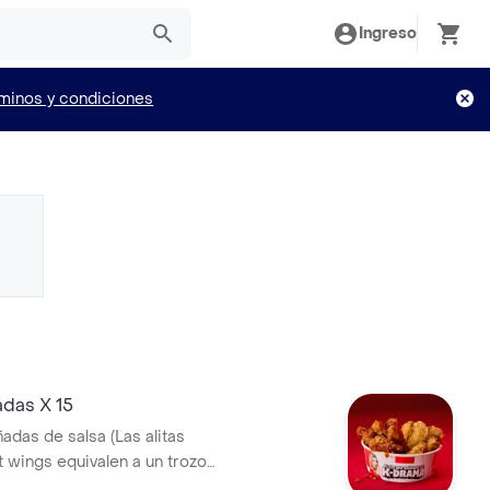
Ingreso
minos y condiciones
adas X 15
ñadas de salsa (Las alitas
t wings equivalen a un trozo