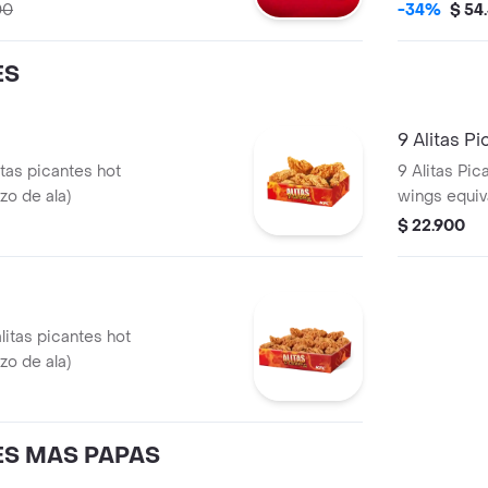
 de Salsa 100g
Pequeñas + 1 Balde de Salsa 100g + 1
00
-34%
$ 54
Gaseosa 1,5
ES
9 Alitas P
itas picantes hot
9 Alitas Pic
zo de ala)
wings equiva
$ 22.900
alitas picantes hot
zo de ala)
ES MAS PAPAS