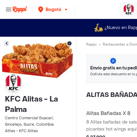
Bogotá
¿Nuevo en Rap
Rappi
Restaurantes a Dom
Envío gratis en tu ped
Disfruta este descuento en tu 
en minutos.
ALITAS BAÑAD
KFC Alitas - La
Palma
Alitas Bañadas X 8
Centro Comercial Guacarí,
8 Alitas bañadas de sals
Sincelejo, Sucre, Colombia
picantes hot wings equi
Alitas - KFC Alitas
de ala)