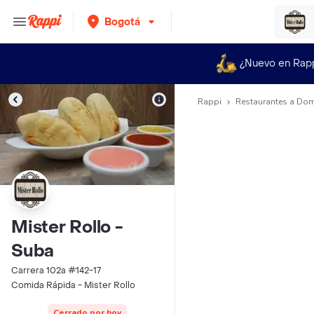
Bogotá
¿Nuevo en Rap
Rappi
Restaurantes a Dom
Mister Rollo -
Suba
Carrera 102a #142-17
Comida Rápida - Mister Rollo
Cerrado por hoy