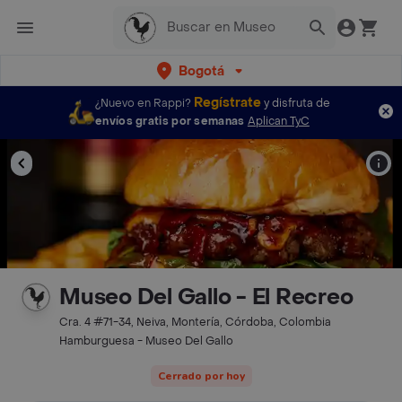
Bogotá
Regístrate
¿Nuevo en Rappi?
y disfruta de
envíos gratis por semanas
Aplican TyC
Museo Del Gallo - El Recreo
Cra. 4 #71-34, Neiva, Montería, Córdoba, Colombia
Hamburguesa - Museo Del Gallo
Cerrado por hoy