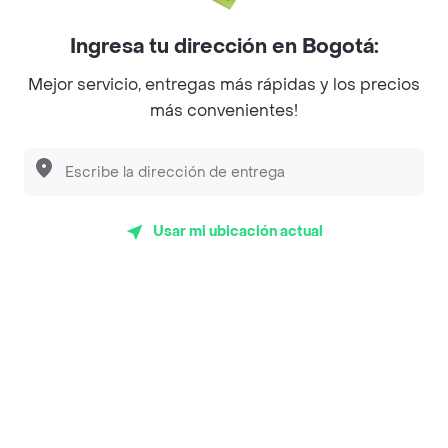
Myriam Camhi Co
Ingresa tu dirección en Bogotá:
Magnifique
Mejor servicio, entregas más rápidas y los precios
más convenientes!
Empanaditas de Pipian - Empanadas
Desayunadero de la 42
Luisa Postres
Sopitas y Frijoladas
Usar mi ubicación actual
Subway
Top Marcas y Cadenas de Restaurantes
Encuéntranos en estos países