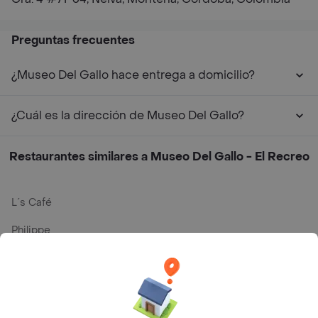
Preguntas frecuentes
¿Museo Del Gallo hace entrega a domicilio?
¿Cuál es la dirección de Museo Del Gallo?
Restaurantes similares a Museo Del Gallo - El Recreo
L´s Café
Philippe
Baskin Robbins
La Cesta
Mercari - Postres