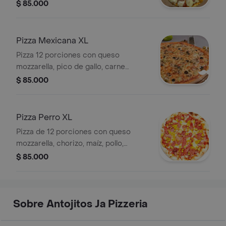
cebolla caramelizada y salsa de la
$ 85.000
casa. 12 porciones.
Pizza Mexicana XL
Pizza 12 porciones con queso
mozzarella, pico de gallo, carne
molida, tacos de queso picante y
$ 85.000
salsa de la casa.
Pizza Perro XL
Pizza de 12 porciones con queso
mozzarella, chorizo, maíz, pollo,
pimentón, cebolla y salsa de la casa.
$ 85.000
Sobre Antojitos Ja Pizzeria