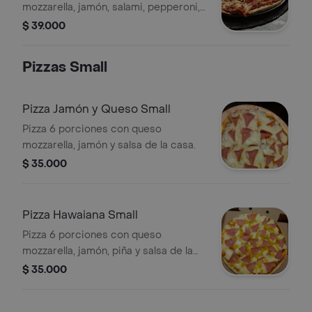
mozzarella, jamón, salami, pepperoni,
ranchera, chorizo, butifarra, maíz,
$ 39.000
pollo, pimentón, champiñones,
cebolla, espinaca y salsa de la casa.
Pizzas Small
Pizza Jamón y Queso Small
Pizza 6 porciones con queso
mozzarella, jamón y salsa de la casa.
$ 35.000
Pizza Hawaiana Small
Pizza 6 porciones con queso
mozzarella, jamón, piña y salsa de la
casa.
$ 35.000