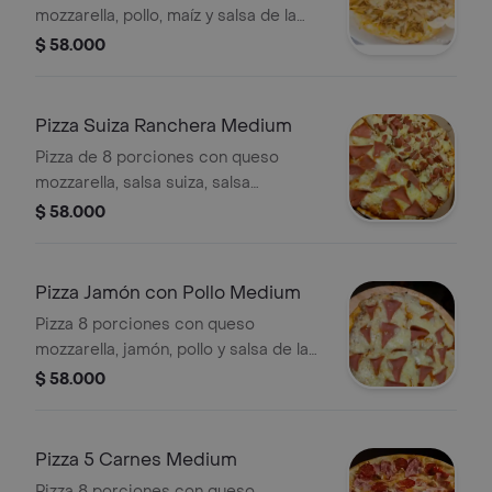
mozzarella, pollo, maíz y salsa de la
casa.
$ 58.000
Pizza Suiza Ranchera Medium
Pizza de 8 porciones con queso
mozzarella, salsa suiza, salsa
ranchera, jamón, salchicha y pollo
$ 58.000
desmenuzado.
Pizza Jamón con Pollo Medium
Pizza 8 porciones con queso
mozzarella, jamón, pollo y salsa de la
casa.
$ 58.000
Pizza 5 Carnes Medium
Pizza 8 porciones con queso