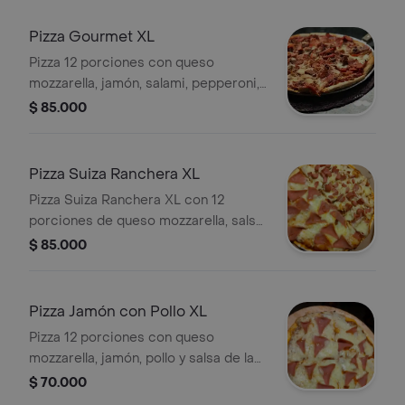
Pizza Gourmet XL
Pizza 12 porciones con queso
mozzarella, jamón, salami, pepperoni,
ranchera, chorizo, butifarra, maíz,
$ 85.000
pollo, pimentón, champiñones,
cebolla, espinaca y salsa de la casa.
Pizza Suiza Ranchera XL
Pizza Suiza Ranchera XL con 12
porciones de queso mozzarella, salsa
suiza, salsa ranchera, salsa de la casa,
$ 85.000
jamón y salchicha.
Pizza Jamón con Pollo XL
Pizza 12 porciones con queso
mozzarella, jamón, pollo y salsa de la
casa.
$ 70.000