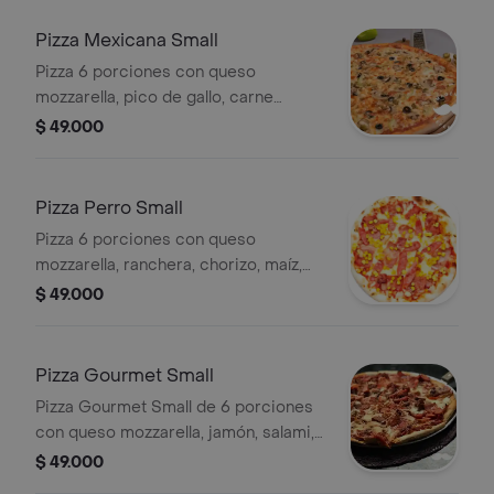
Pizza Mexicana Small
Pizza 6 porciones con queso
mozzarella, pico de gallo, carne
molida, tacos de queso picante y
$ 49.000
salsa de la casa.
Pizza Perro Small
Pizza 6 porciones con queso
mozzarella, ranchera, chorizo, maíz,
pollo, papa chongo, pimentón, cebolla
$ 49.000
y salsa de la casa.
Pizza Gourmet Small
Pizza Gourmet Small de 6 porciones
con queso mozzarella, jamón, salami,
pepperoni, ranchera, chorizo,
$ 49.000
butifarra, maíz, pollo, pimentón,