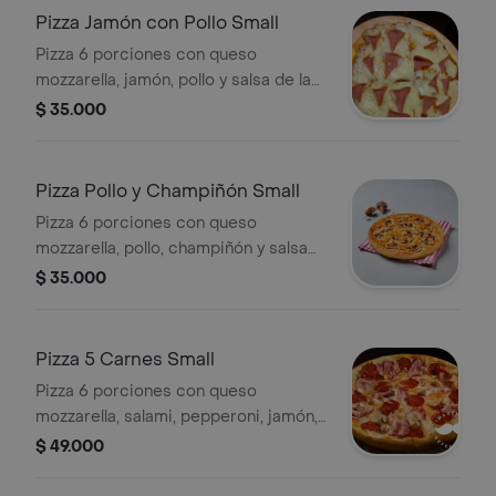
Pizza Jamón con Pollo Small
Pizza 6 porciones con queso
mozzarella, jamón, pollo y salsa de la
casa.
$ 35.000
Pizza Pollo y Champiñón Small
Pizza 6 porciones con queso
mozzarella, pollo, champiñón y salsa
de la casa.
$ 35.000
Pizza 5 Carnes Small
Pizza 6 porciones con queso
mozzarella, salami, pepperoni, jamón,
tocineta, pollo, pimentón, cebolla y
$ 49.000
salsa de la casa.