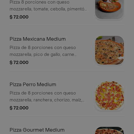
Pizza 8 porciones con queso
mozzarella, tomate, cebolla, pimentón,
maíz, champiñón, aceitunas negras y
$ 72.000
salsa de la casa.
Pizza Mexicana Medium
Pizza de 8 porciones con queso
mozzarella, pico de gallo, carne
molida, tacos de queso picante y
$ 72.000
salsa de la casa.
Pizza Perro Medium
Pizza de 8 porciones con queso
mozzarella, ranchera, chorizo, maíz,
pollo, papa chongo, pimentón, cebolla
$ 72.000
y salsa de la casa.
Pizza Gourmet Medium