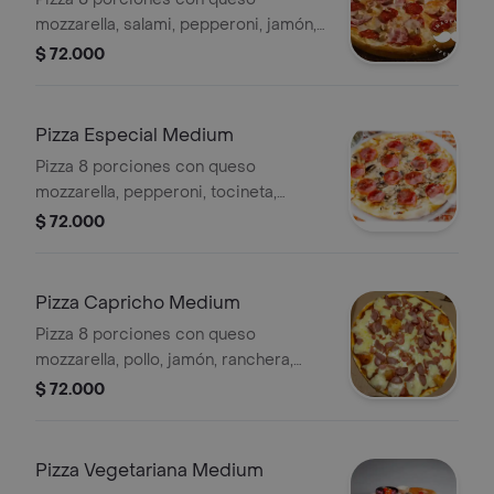
mozzarella, salami, pepperoni, jamón,
tocineta, pollo, pimentón, cebolla y
$ 72.000
salsa de la casa.
Pizza Especial Medium
Pizza 8 porciones con queso
mozzarella, pepperoni, tocineta,
champiñón, espinaca, parmesano y
$ 72.000
salsa de la casa.
Pizza Capricho Medium
Pizza 8 porciones con queso
mozzarella, pollo, jamón, ranchera,
cebolla caramelizada y salsa de la
$ 72.000
casa.
Pizza Vegetariana Medium