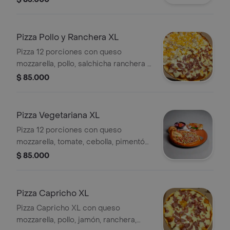
Pizza Pollo y Ranchera XL
Pizza 12 porciones con queso
mozzarella, pollo, salchicha ranchera y
salsa de la casa.
$ 85.000
Pizza Vegetariana XL
Pizza 12 porciones con queso
mozzarella, tomate, cebolla, pimentón,
maíz, champiñón, aceitunas negras y
$ 85.000
salsa de la casa.
Pizza Capricho XL
Pizza Capricho XL con queso
mozzarella, pollo, jamón, ranchera,