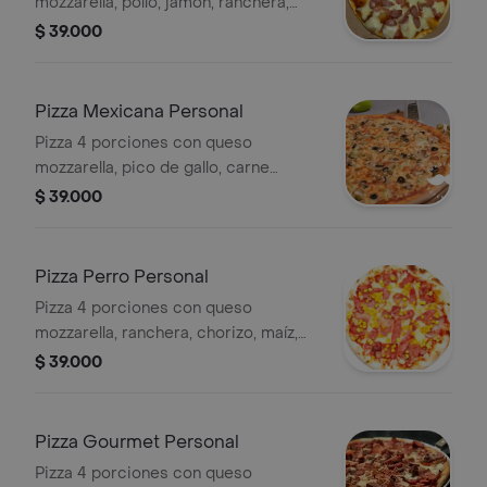
mozzarella, pollo, jamón, ranchera,
cebolla caramelizada y salsa de la
$ 39.000
casa.
Pizza Mexicana Personal
Pizza 4 porciones con queso
mozzarella, pico de gallo, carne
molida, tacos de queso picante y
$ 39.000
salsa de la casa.
Pizza Perro Personal
Pizza 4 porciones con queso
mozzarella, ranchera, chorizo, maíz,
pollo, papa chongo, pimentón, cebolla
$ 39.000
y salsa de la casa.
Pizza Gourmet Personal
Pizza 4 porciones con queso