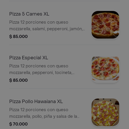
Pizza 5 Carnes XL
Pizza 12 porciones con queso
mozzarella, salami, pepperoni, jamón,
tocineta, pollo, pimentón, cebolla y
$ 85.000
salsa de la casa.
Pizza Especial XL
Pizza 12 porciones con queso
mozzarella, pepperoni, tocineta,
champiñón, espinaca, parmesano y
$ 85.000
salsa de la casa.
Pizza Pollo Hawaiana XL
Pizza 12 porciones con queso
mozzarella, pollo, piña y salsa de la
casa.
$ 70.000