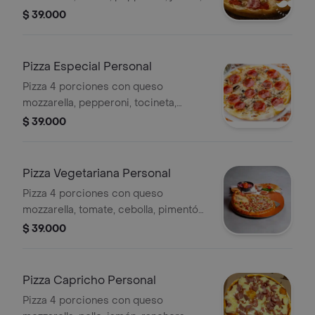
tocineta, pollo, pimentón, cebolla y
$ 39.000
salsa de la casa.
Pizza Especial Personal
Pizza 4 porciones con queso
mozzarella, pepperoni, tocineta,
champiñón, espinaca, parmesano y
$ 39.000
salsa de la casa.
Pizza Vegetariana Personal
Pizza 4 porciones con queso
mozzarella, tomate, cebolla, pimentón,
maíz, champiñón, aceitunas negras y
$ 39.000
salsa de la casa.
Pizza Capricho Personal
Pizza 4 porciones con queso