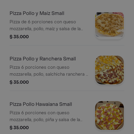
champiñones, cebolla, espinaca y
salsa de la casa.
Pizza Pollo y Maíz Small
Pizza de 6 porciones con queso
mozzarella, pollo, maíz y salsa de la
casa.
$ 35.000
Pizza Pollo y Ranchera Small
Pizza 6 porciones con queso
mozzarella, pollo, salchicha ranchera y
salsa de la casa.
$ 35.000
Pizza Pollo Hawaiana Small
Pizza 6 porciones con queso
mozzarella, pollo, piña y salsa de la
casa.
$ 35.000