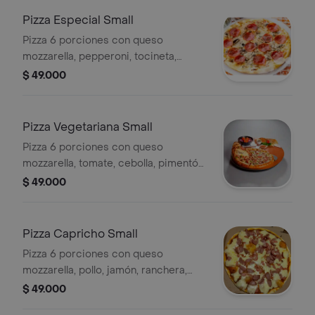
Pizza Especial Small
Pizza 6 porciones con queso
mozzarella, pepperoni, tocineta,
champiñón, espinaca, parmesano y
$ 49.000
salsa de la casa.
Pizza Vegetariana Small
Pizza 6 porciones con queso
mozzarella, tomate, cebolla, pimentón,
maíz, champiñón, aceitunas negras y
$ 49.000
salsa de la casa.
Pizza Capricho Small
Pizza 6 porciones con queso
mozzarella, pollo, jamón, ranchera,
cebolla caramelizada y salsa de la
$ 49.000
casa.