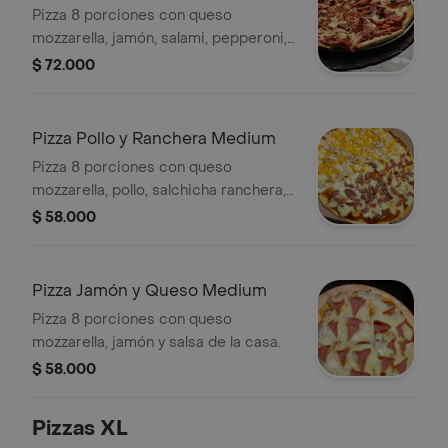
Pizza 8 porciones con queso
mozzarella, jamón, salami, pepperoni,
ranchera, chorizo, butifarra, maíz,
$ 72.000
pollo, pimentón, champiñones,
cebolla, espinaca y salsa de la casa.
Pizza Pollo y Ranchera Medium
Pizza 8 porciones con queso
mozzarella, pollo, salchicha ranchera,
y salsa de la casa.
$ 58.000
Pizza Jamón y Queso Medium
Pizza 8 porciones con queso
mozzarella, jamón y salsa de la casa.
$ 58.000
Pizzas XL