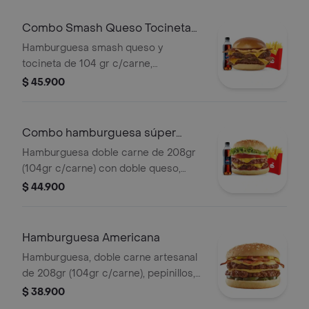
tocineta, papas mediana, 1 copa de
salsa presto y bebida 400 ml
Combo Smash Queso Tocineta
Urbano
Hamburguesa smash queso y
tocineta de 104 gr c/carne,
acompañada con papas medianas y
$ 45.900
bebida pet de 400 ml
Combo hamburguesa súper
doble Urbano
Hamburguesa doble carne de 208gr
(104gr c/carne) con doble queso,
cebolla, tomate, lechuga, salsa presto
$ 44.900
y de tomate, 1 papas medianas, 1
gaseosa 400.
Hamburguesa Americana
Hamburguesa, doble carne artesanal
de 208gr (104gr c/carne), pepinillos,
tajada cheddar y aderezo cheddar,
$ 38.900
tocineta en tiras y mostaza