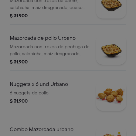
Mazorcada con trozos de carne,
salchicha, maíz desgranado, queso
mozzarella, papa francesa y papa
$ 31.900
fósforo, aderezo cheddar y salsa
presto.
Mazorcada de pollo Urbano
Mazorcada con trozos de pechuga de
pollo, salchicha, maíz desgranado,
queso mozzarella, papa francesa y
$ 31.900
papa fósforo, aderezo cheddar y
salsa presto.
Nuggets x 6 und Urbano
6 nuggets de pollo
$ 31.900
Combo Mazorcada urbano