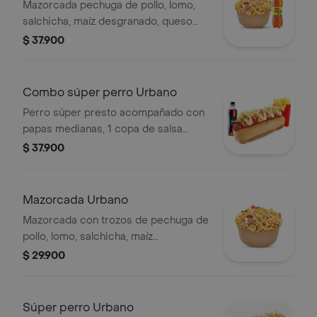
Mazorcada pechuga de pollo, lomo,
salchicha, maíz desgranado, queso
mozzarella, papa francesa y fósforo,
$ 37.900
aderezo cheddar, salsa presto,
gaseosa 400 ml.
Combo súper perro Urbano
Perro súper presto acompañado con
papas medianas, 1 copa de salsa
presto y bebida de 400 ml
$ 37.900
Mazorcada Urbano
Mazorcada con trozos de pechuga de
pollo, lomo, salchicha, maíz
desgranado, queso mozzarella, papa
$ 29.900
francesa y papa fósforo, aderezo
cheddar y salsa presto.
Súper perro Urbano