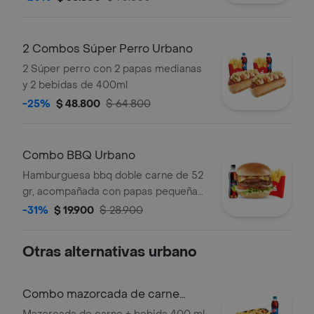
2 Combos Súper Perro Urbano
2 Súper perro con 2 papas medianas
y 2 bebidas de 400ml
-25%
$ 48.800
$ 64.800
Combo BBQ Urbano
Hamburguesa bbq doble carne de 52
gr, acompañada con papas pequeñas
y bebida pet de 400 ml.
-31%
$ 19.900
$ 28.900
Otras alternativas urbano
Combo mazorcada de carne
Urbano