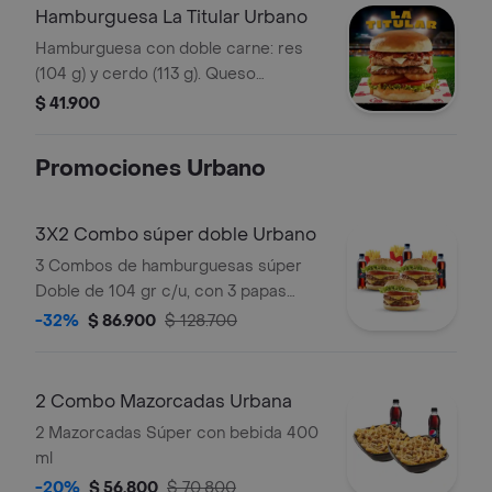
tomate y lechuga crespa, pan brioche.
Hamburguesa La Titular Urbano
Hamburguesa con doble carne: res
(104 g) y cerdo (113 g). Queso
mozzarella, tocineta, salsa Master de
$ 41.900
Bary: mayonesa ahumada combinada
con mostaza. Anillos de cebolla,
Promociones Urbano
tomate y lechuga crespa, pan brioche.
3X2 Combo súper doble Urbano
3 Combos de hamburguesas súper
Doble de 104 gr c/u, con 3 papas
medianas y 3 bebidas de 400 ml.
-32%
$ 86.900
$ 128.700
2 Combo Mazorcadas Urbana
2 Mazorcadas Súper con bebida 400
ml
-20%
$ 56.800
$ 70.800