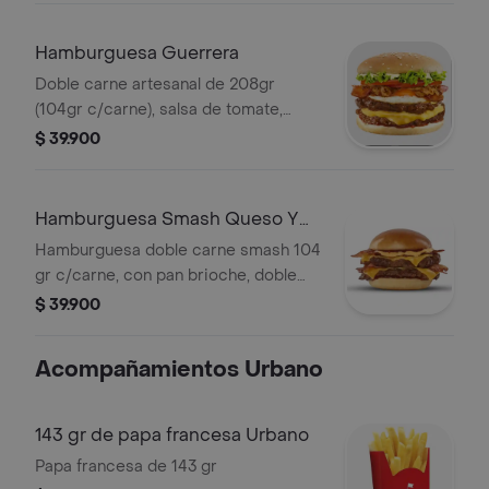
Hamburguesa Guerrera
Doble carne artesanal de 208gr
(104gr c/carne), salsa de tomate,
doble tajada cheddar, cebolla grillé,
$ 39.900
tomate, huevo frito y tocineta.
Hamburguesa Smash Queso Y
Tocineta Urban
Hamburguesa doble carne smash 104
gr c/carne, con pan brioche, doble
tajada de queso cheddar, doble
$ 39.900
porción de tocineta, salsa de queso
cheddar y salsa bbq.
Acompañamientos Urbano
143 gr de papa francesa Urbano
Papa francesa de 143 gr