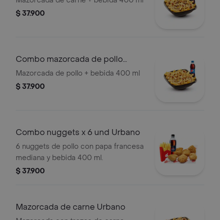
Mazorcada de carne + bebida 400 ml
$ 37.900
Combo mazorcada de pollo
urbano
Mazorcada de pollo + bebida 400 ml
$ 37.900
Combo nuggets x 6 und Urbano
6 nuggets de pollo con papa francesa
mediana y bebida 400 ml.
$ 37.900
Mazorcada de carne Urbano