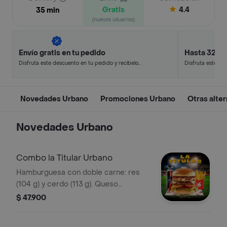
Gratis
4.4
35 min
(nuevos usuarios)
Envío gratis en tu pedido
Hasta 32% 
Disfruta este descuento en tu pedido y recíbelo
Disfruta este de
en minutos.
en minutos.
Novedades Urbano
Promociones Urbano
Otras alter
Novedades Urbano
Combo la Titular Urbano
Hamburguesa con doble carne: res
(104 g) y cerdo (113 g). Queso
mozzarella, tocineta, salsa Master de
$ 47.900
Bary: mayonesa ahumada combinada
con mostaza. Anillos de cebolla,