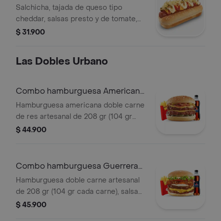
Salchicha, tajada de queso tipo
cheddar, salsas presto y de tomate,
pepinillos, cebolla y papa perro
$ 31.900
Las Dobles Urbano
Combo hamburguesa Americana
Urbano
Hamburguesa americana doble carne
de res artesanal de 208 gr (104 gr
c/carne), con papas medianas, 1 copa
$ 44.900
de salsa presto y bebida 400 ml.
Combo hamburguesa Guerrera
urbano
Hamburguesa doble carne artesanal
de 208 gr (104 gr cada carne), salsa
de tomate, doble tajada cheddar,
$ 45.900
cebolla grillé, tomate, huevo frito y