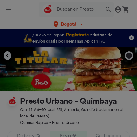
Bogotá
Regístrate
¿Nuevo en Rappi?
y disfruta de
envíos gratis por semanas
Aplican TyC
Presto Urbano - Quimbaya
Cra. 14 #6-40 local 231, Armenia, Quindío (reclamar en el
local de Presto)
Comida Rápida - Presto Urbano
Delivery
Envío
Calificación