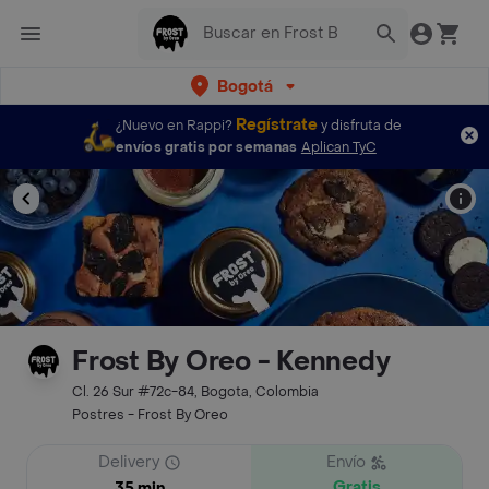
Bogotá
Regístrate
¿Nuevo en Rappi?
y disfruta de
envíos gratis por semanas
Aplican TyC
Frost By Oreo - Kennedy
Cl. 26 Sur #72c-84, Bogota, Colombia
Postres - Frost By Oreo
Delivery
Envío
Gratis
35 min