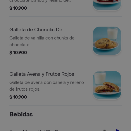
chocolate blanco y relleno de
Cheesecake.
$ 10.900
Galleta de Chuncks De
Chocolate
Galleta de vainilla con chunks de
chocolate.
$ 10.900
Galleta Avena y Frutos Rojos
Galleta de avena con canela y relleno
de frutos rojos.
$ 10.900
Bebidas