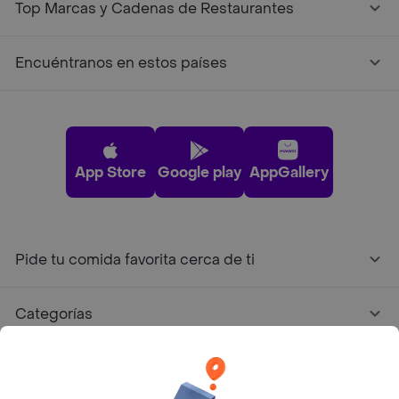
Top Marcas y Cadenas de Restaurantes
Encuéntranos en estos países
App Store
Google play
AppGallery
Pide tu comida favorita cerca de ti
Categorías
Únete a Rappi