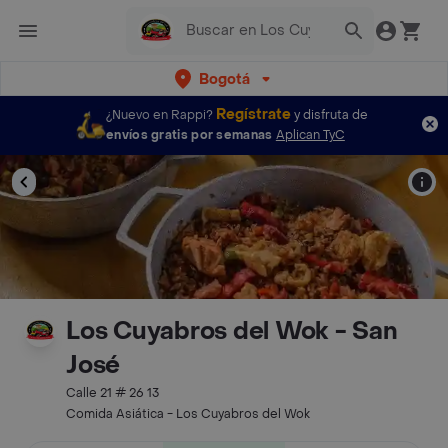
Bogotá
Regístrate
¿Nuevo en Rappi?
y disfruta de
envíos gratis por semanas
Aplican TyC
Los Cuyabros del Wok - San
José
Calle 21 # 26 13
Comida Asiática - Los Cuyabros del Wok