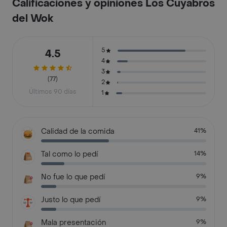
Calificaciones y opiniones Los Cuyabros
del Wok
5
4.5
4
3
(77)
2
Últimos 90 días
1
Calidad de la comida
41%
Tal como lo pedí
14%
No fue lo que pedí
9%
Justo lo que pedí
9%
Mala presentación
9%