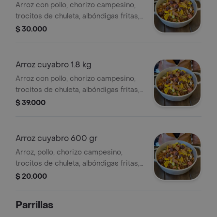
Arroz con pollo, chorizo campesino,
trocitos de chuleta, albóndigas fritas,
plátano verde, pimentón y cebolla
$ 30.000
salteadas, para dos personas. .
Arroz cuyabro 1.8 kg
Arroz con pollo, chorizo campesino,
trocitos de chuleta, albóndigas fritas,
plátano verde, pimentón y cebolla
$ 39.000
salteadas, 3 o 4 personas.
Arroz cuyabro 600 gr
Arroz, pollo, chorizo campesino,
trocitos de chuleta, albóndigas fritas,
plátano verde, pimentón y cebolla
$ 20.000
salteadas, porción personal.
Parrillas