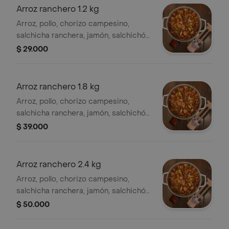
Arroz ranchero 1.2 kg
Arroz, pollo, chorizo campesino,
salchicha ranchera, jamón, salchichón
cerveroni, maíz tierno y verduras para
$ 29.000
2 personas. .
Arroz ranchero 1.8 kg
Arroz, pollo, chorizo campesino,
salchicha ranchera, jamón, salchichón
cerveroni, maíz tierno y verduras, para
$ 39.000
3 o 4 personas. .
Arroz ranchero 2.4 kg
Arroz, pollo, chorizo campesino,
salchicha ranchera, jamón, salchichón
cerveroni, maíz tierno y verduras. para
$ 50.000
6 o 7 personas. .