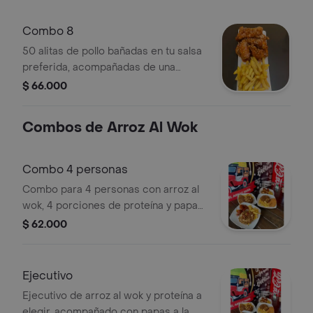
Combo 8
50 alitas de pollo bañadas en tu salsa
preferida, acompañadas de una
porción de papas a la francesa.
$ 66.000
Combos de Arroz Al Wok
Combo 4 personas
Combo para 4 personas con arroz al
wok, 4 porciones de proteína y papas
a la francesa.
$ 62.000
Ejecutivo
Ejecutivo de arroz al wok y proteína a
elegir, acompañado con papas a la