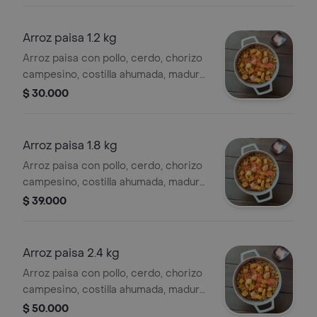
Arroz paisa 1.2 kg
Arroz paisa con pollo, cerdo, chorizo
campesino, costilla ahumada, maduro,
chicharrón, maíz tierno, verduras. para
$ 30.000
2 personas. .
Arroz paisa 1.8 kg
Arroz paisa con pollo, cerdo, chorizo
campesino, costilla ahumada, maduro,
chicharrón, maíz tierno, verduras, para
$ 39.000
3 o 4 personas. .
Arroz paisa 2.4 kg
Arroz paisa con pollo, cerdo, chorizo
campesino, costilla ahumada, maduro,
chicharrón, maíz tierno, verduras, para
$ 50.000