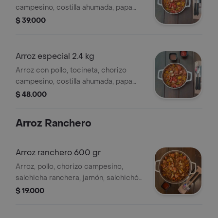
campesino, costilla ahumada, papa
criolla, maíz tierno, verduras, cilantro y
$ 39.000
su toque picante, para 3 o 4 personas.
.
Arroz especial 2.4 kg
Arroz con pollo, tocineta, chorizo
campesino, costilla ahumada, papa
criolla, maíz tierno, verduras, cilantro y
$ 48.000
su toque picante, para 6 o 7 personas.
.
Arroz Ranchero
Arroz ranchero 600 gr
Arroz, pollo, chorizo campesino,
salchicha ranchera, jamón, salchichón
cerveroni, maíz tierno y verduras,
$ 19.000
porción personal. .