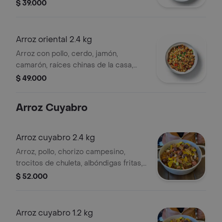
pimentón y cebolla salteadas, para 3 o
$ 39.000
4 personas.
Arroz oriental 2.4 kg
Arroz con pollo, cerdo, jamón,
camarón, raíces chinas de la casa,
pimentón y cebolla salteadas, para 6 o
$ 49.000
7 personas.
Arroz Cuyabro
Arroz cuyabro 2.4 kg
Arroz, pollo, chorizo campesino,
trocitos de chuleta, albóndigas fritas,
plátano verde, pimentón y cebolla
$ 52.000
salteadas, para 6 o 7 personas. .
Arroz cuyabro 1.2 kg