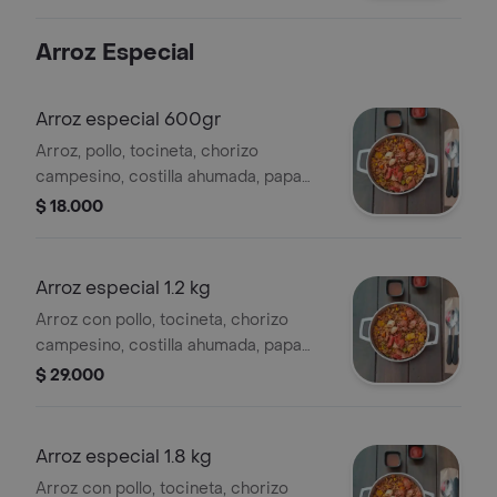
6 o 7 personas. .
Arroz Especial
Arroz especial 600gr
Arroz, pollo, tocineta, chorizo
campesino, costilla ahumada, papa
criolla, maíz tierno, verduras, cilantro y
$ 18.000
su toque picante, porción personal. .
Arroz especial 1.2 kg
Arroz con pollo, tocineta, chorizo
campesino, costilla ahumada, papa
criolla, maíz tierno, verduras, cilantro y
$ 29.000
su toque picante, para 2 personas. .
Arroz especial 1.8 kg
Arroz con pollo, tocineta, chorizo