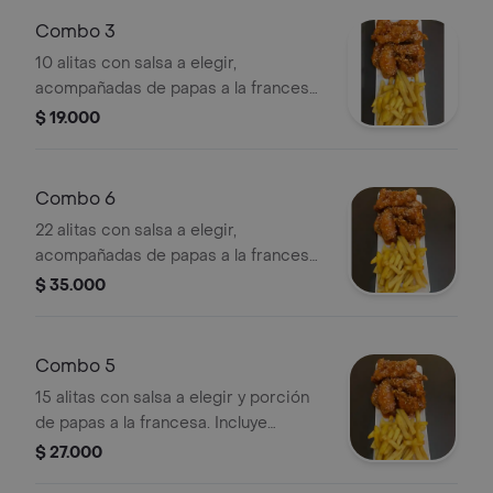
Combo 3
10 alitas con salsa a elegir,
acompañadas de papas a la francesa.
Decoradas con ajonjolí.
$ 19.000
Combo 6
22 alitas con salsa a elegir,
acompañadas de papas a la francesa
y decoradas con ajonjolí.
$ 35.000
Combo 5
15 alitas con salsa a elegir y porción
de papas a la francesa. Incluye
semillas de ajonjolí.
$ 27.000