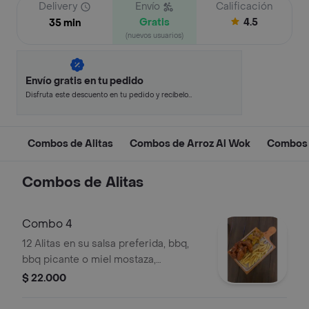
Delivery
Envío
Calificación
Gratis
4.5
35 min
(nuevos usuarios)
Envío gratis en tu pedido
Disfruta este descuento en tu pedido y recíbelo
en minutos.
Combos de Alitas
Combos de Arroz Al Wok
Combos
Combos de Alitas
Combo 4
12 Alitas en su salsa preferida, bbq,
bbq picante o miel mostaza,
acompañada de porción de papa a la
$ 22.000
francesa.