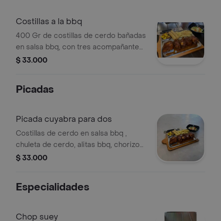
Costillas a la bbq
400 Gr de costillas de cerdo bañadas
en salsa bbq, con tres acompañantes
y ensalada verde.
$ 33.000
Picadas
Picada cuyabra para dos
Costillas de cerdo en salsa bbq ,
chuleta de cerdo, alitas bbq, chorizo
de la casa, chicharroncitos mas tres
$ 33.000
acompañantes.
Especialidades
Chop suey