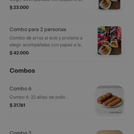
francesa, porción personal
$ 23.000
Combo para 2 personas
Combo de arroz al wok y proteína a
elegir acompáñalas con papas a la
francesa, para 2 personas.
$ 42.000
Combos
Combo 6
Combo 6: 22 alitas de pollo.
$ 31.761
Combo 2