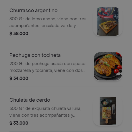
Churrasco argentino
300 Gr de lomo ancho, viene con tres
acompañantes, ensalada verde y
chimichurri de la casa.
$ 38.000
Pechuga con tocineta
200 Gr de pechuga asada con queso
mozzarella y tocineta, viene con dos
acompañantes y ensalada verde.
$ 34.000
Chuleta de cerdo
300 Gr de exquisita chuleta valluna,
viene con tres acompañantes y
ensalada verde.
$ 33.000