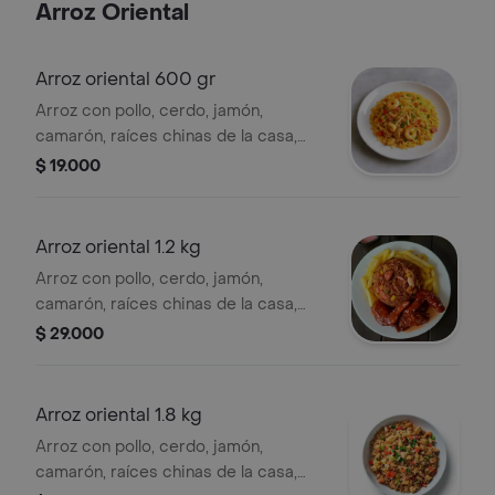
Arroz Oriental
Arroz oriental 600 gr
Arroz con pollo, cerdo, jamón,
camarón, raíces chinas de la casa,
pimentón y cebolla salteadas, porción
$ 19.000
personal.
Arroz oriental 1.2 kg
Arroz con pollo, cerdo, jamón,
camarón, raíces chinas de la casa,
pimentón y cebolla salteadas, para 2
$ 29.000
personas.
Arroz oriental 1.8 kg
Arroz con pollo, cerdo, jamón,
camarón, raíces chinas de la casa,