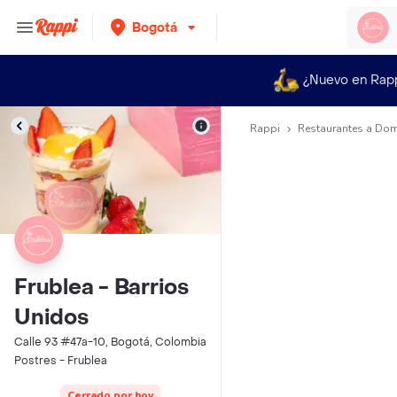
Bogotá
¿Nuevo en Rap
Rappi
Restaurantes a Dom
Frublea - Barrios
Unidos
Calle 93 #47a-10, Bogotá, Colombia
Postres - Frublea
Cerrado por hoy