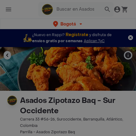
Bogotá
Regístrate
¿Nuevo en Rappi?
y disfruta de
envíos gratis por semanas
Aplican TyC
Asados Zipotazo Baq - Sur
Occidente
Carrera 33 #56-26, Suroccidente, Barranquilla, Atlántico,
Colombia
Parrilla - Asados Zipotazo Baq