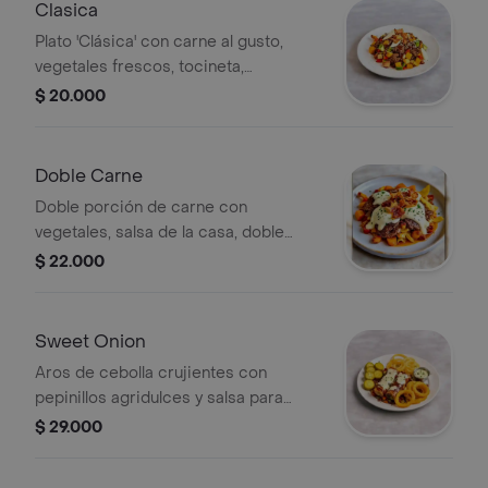
Clasica
Plato 'Clásica' con carne al gusto,
vegetales frescos, tocineta,
mozzarella y salsa de la casa.
$ 20.000
Doble Carne
Doble porción de carne con
vegetales, salsa de la casa, doble
mozzarella y tocineta crujiente.
$ 22.000
Sweet Onion
Aros de cebolla crujientes con
pepinillos agridulces y salsa para
mojar.
$ 29.000