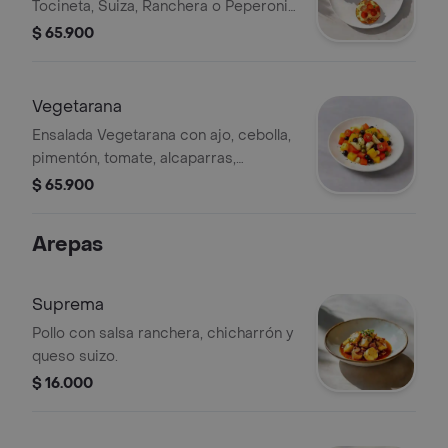
Tocineta, Suiza, Ranchera o Peperoni
Americano. Cada opción tiene
$ 65.900
ingredientes únicos sobre una base
crujiente.
Vegetarana
Ensalada Vegetarana con ajo, cebolla,
pimentón, tomate, alcaparras,
aceitunas y finas hierbas.
$ 65.900
Arepas
Suprema
Pollo con salsa ranchera, chicharrón y
queso suizo.
$ 16.000