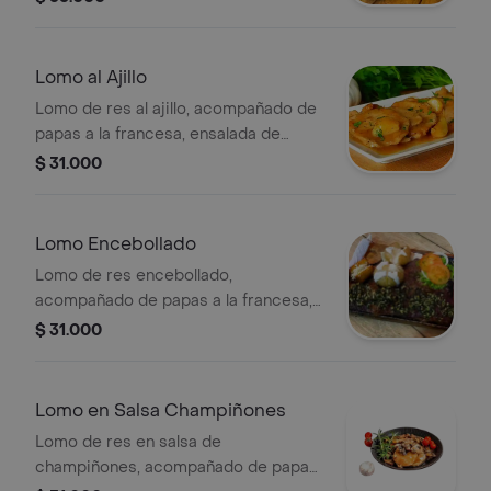
Lomo al Ajillo
Lomo de res al ajillo, acompañado de
papas a la francesa, ensalada de
tomate, cebolla y lechuga.
$ 31.000
Lomo Encebollado
Lomo de res encebollado,
acompañado de papas a la francesa,
ensalada de tomate, cebolla y
$ 31.000
lechuga.
Lomo en Salsa Champiñones
Lomo de res en salsa de
champiñones, acompañado de papas