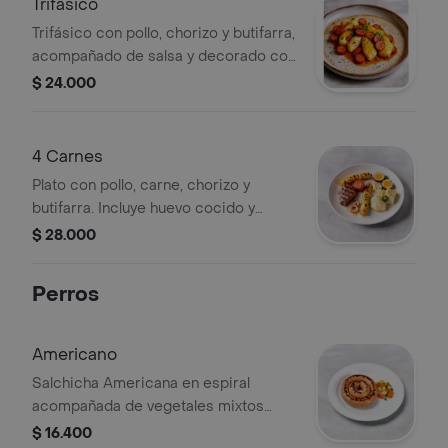
Trifasico
Trifásico con pollo, chorizo y butifarra,
acompañado de salsa y decorado con
hierbas frescas.
$ 24.000
4 Carnes
Plato con pollo, carne, chorizo y
butifarra. Incluye huevo cocido y
papas.
$ 28.000
Perros
Americano
Salchicha Americana en espiral
acompañada de vegetales mixtos
como zanahoria, papa y cebolla.
$ 16.400