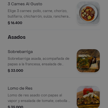
3 Carnes Al Gusto
Elige 3 carnes: pollo, carne, chorizo,
butifarra, chicharrón, suiza, ranchera
o chorizo de cerdo finas hierbas.
$ 16.400
Acompañado de papas y salsa.
Asados
Sobrebarriga
Sobrebarriga asada, acompañada de
papas a la francesa, ensalada de
tomate, cebolla y lechuga.
$ 33.000
Lomo de Res
Lomo de res asado con papas al
vapor y ensalada de tomate, cebolla y
lechuga.
$ 35.000