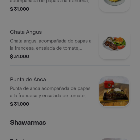
acompañada de papas a la francesa,
ensalada de tomate, cebolla y
$ 31.000
lechuga.
Chata Angus
Chata angus, acompañada de papas a
la francesa, ensalada de tomate,
cebolla y lechuga.
$ 31.000
Punta de Anca
Punta de anca acompañada de papas
a la francesa y ensalada de tomate,
cebolla y lechuga.
$ 31.000
Shawarmas