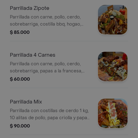
Parrillada Zipote
Parrillada con carne, pollo, cerdo,
sobrebarriga, costilla bbq, hogao,
papas a la francesa, ensalada de
$ 85.000
tomate, lechuga y cebolla.
Parrillada 4 Carnes
Parrillada con carne, pollo, cerdo,
sobrebarriga, papas a la francesa,
ensalada de tomate, lechuga y
$ 60.000
cebolla.
Parrillada Mix
Parrillada con costillas de cerdo 1 kg,
10 alitas de pollo, papa criolla y papas
a la francesa.
$ 90.000