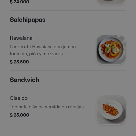
Ideal para compartir.
$ 24.000
Salchipapas
Hawaiana
Panzerotti Hawaiana con jamón,
tocineta, piña y mozzarella.
$ 23.500
Sandwich
Clasico
Tocineta clásica servida en rodajas.
$ 23.000