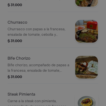
cebolla y lechuga.
$ 31.000
Churrasco
Churrasco con papas a la francesa,
ensalada de tomate, cebolla y
lechuga. Incluye chimichurri.
$ 31.000
Bife Chorizo
Bife chorizo, acompañado de papas a
la francesa, ensalada de tomate,
cebolla y lechuga.
$ 31.000
Steak Pimienta
Carne a la steak con pimienta,