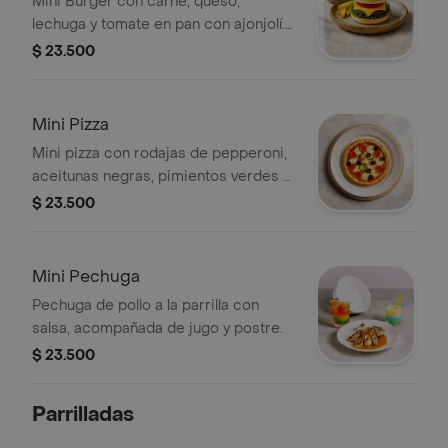
Mini Burger con carne, queso,
lechuga y tomate en pan con ajonjolí.
Acompañada de papas fritas.
$ 23.500
Mini Pizza
Mini pizza con rodajas de pepperoni,
aceitunas negras, pimientos verdes y
queso.
$ 23.500
Mini Pechuga
Pechuga de pollo a la parrilla con
salsa, acompañada de jugo y postre.
$ 23.500
Parrilladas