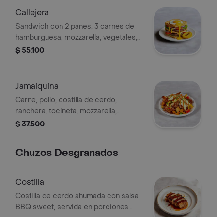
Callejera
Sandwich con 2 panes, 3 carnes de
hamburguesa, mozzarella, vegetales,
jamón, huevo frito y tajada madura.
$ 55.100
Jamaiquina
Carne, pollo, costilla de cerdo,
ranchera, tocineta, mozzarella,
vegetales y salsa de la casa.
$ 37.500
Chuzos Desgranados
Costilla
Costilla de cerdo ahumada con salsa
BBQ sweet, servida en porciones.