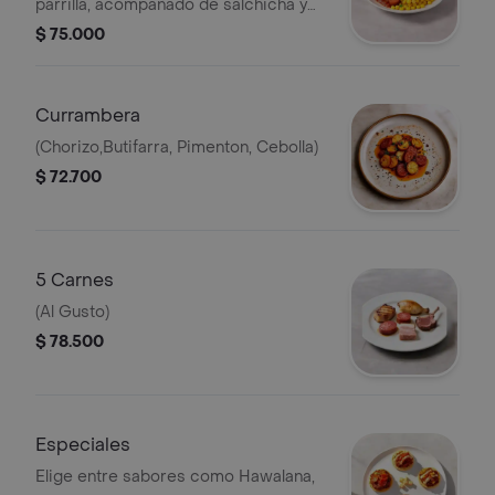
parrilla, acompañado de salchicha y
rodajas de limón.
$ 75.000
Currambera
(Chorizo,Butifarra, Pimenton, Cebolla)
$ 72.700
5 Carnes
(Al Gusto)
$ 78.500
Especiales
Elige entre sabores como Hawalana,