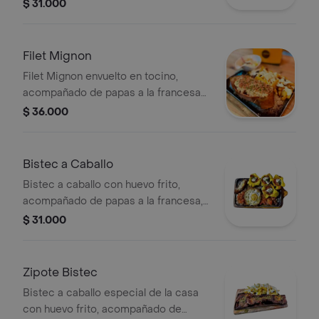
a la francesa, ensalada de tomate,
$ 31.000
cebolla y lechuga.
Filet Mignon
Filet Mignon envuelto en tocino,
acompañado de papas a la francesa
con salsa y ensalada de tomate,
$ 36.000
cebolla y lechuga.
Bistec a Caballo
Bistec a caballo con huevo frito,
acompañado de papas a la francesa,
ensalada de tomate, cebolla y
$ 31.000
lechuga.
Zipote Bistec
Bistec a caballo especial de la casa
con huevo frito, acompañado de