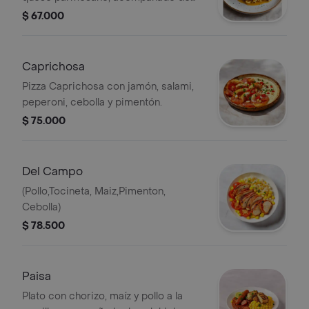
pasta en salsa cremosa.
$ 67.000
Caprichosa
Pizza Caprichosa con jamón, salami,
peperoni, cebolla y pimentón.
$ 75.000
Del Campo
(Pollo,Tocineta, Maiz,Pimenton,
Cebolla)
$ 78.500
Paisa
Plato con chorizo, maíz y pollo a la