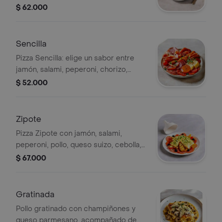
$ 62.000
Sencilla
Pizza Sencilla: elige un sabor entre
jamón, salami, peperoni, chorizo,
butifarra, bocadillo o ajo.
$ 52.000
Zipote
Pizza Zipote con jamón, salami,
peperoni, pollo, queso suizo, cebolla,
pimentón y aceitunas negras.
$ 67.000
Gratinada
Pollo gratinado con champiñones y
queso parmesano, acompañado de