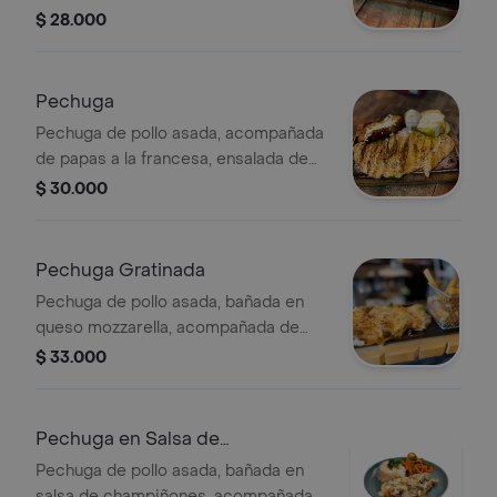
$ 28.000
Pechuga
Pechuga de pollo asada, acompañada
de papas a la francesa, ensalada de
lechuga, tomate y cebolla.
$ 30.000
Pechuga Gratinada
Pechuga de pollo asada, bañada en
queso mozzarella, acompañada de
papas a la francesa, ensalada de
$ 33.000
lechuga, tomate y cebolla.
Pechuga en Salsa de
Champiñones
Pechuga de pollo asada, bañada en
salsa de champiñones, acompañada