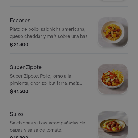
Escoses
Plato de pollo, salchicha americana,
queso cheddar y maíz sobre una base
de pasta.
$ 21.300
Super Zipote
Super Zipote: Pollo, lomo a la
pimienta, chorizo, butifarra, maíz,
tocineta, mozzarella derretida,
$ 41.500
pepperoni americano y papas a la
francesa.
Suizo
Salchichas suizas acompañadas de
papas y salsa de tomate.