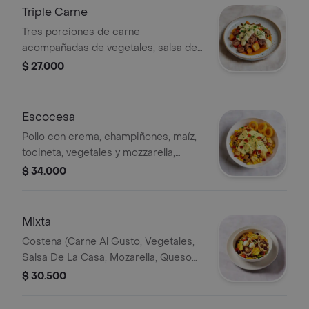
Triple Carne
Tres porciones de carne
acompañadas de vegetales, salsa de
la casa, doble mozzarella y tocineta.
$ 27.000
Escocesa
Pollo con crema, champiñones, maíz,
tocineta, vegetales y mozzarella,
acompañado de aros de cebolla.
$ 34.000
Mixta
Costena (Carne Al Gusto, Vegetales,
Salsa De La Casa, Mozarella, Queso
Costeno Y Cebolla Al Grill,
$ 30.500
Acompanada De Chips De Platano
Con Suero)