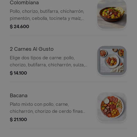
Colombiana
Pollo, chorizo, butifarra, chicharrón,
pimentón, cebolla, tocineta y maíz,
acompañados de una tortilla.
$ 24.600
2 Carnes Al Gusto
Elige dos tipos de carne: pollo,
chorizo, butifarra, chicharrón, suiza,
ranchera o chorizo de cerdo finas
$ 14.100
hierbas.
Bacana
Plato mixto con pollo, carne,
chicharrón, chorizo de cerdo finas
hierbas y jamón. Incluye salsa para
$ 21.100
acompañar.