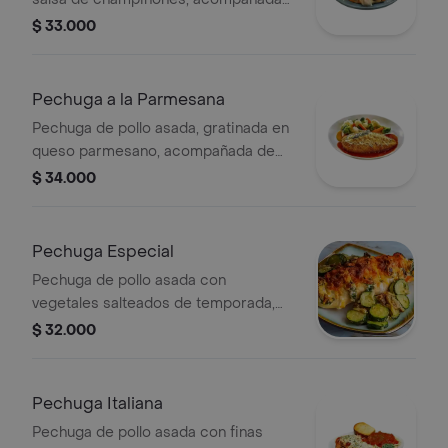
de papas a la francesa, ensalada de
$ 33.000
lechuga, tomate y cebolla.
Pechuga a la Parmesana
Pechuga de pollo asada, gratinada en
queso parmesano, acompañada de
papas a la francesa, ensalada de
$ 34.000
lechuga, tomate y cebolla.
Pechuga Especial
Pechuga de pollo asada con
vegetales salteados de temporada,
acompañada de papas francesas,
$ 32.000
ensalada de lechuga, tomate y
cebolla.
Pechuga Italiana
Pechuga de pollo asada con finas