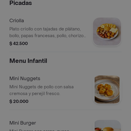
Picadas
Criolla
Plato criollo con tajadas de plátano,
bollo, papas francesas, pollo, chorizo,
chicharrón y alitas BBQ.
$ 42.500
Menu Infantil
Mini Nuggets
Mini Nuggets de pollo con salsa
cremosa y perejil fresco.
$ 20.000
Mini Burger