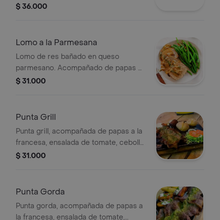
papas a la francesa, ensalada de
$ 36.000
tomate, cebolla y lechuga.
Lomo a la Parmesana
Lomo de res bañado en queso
parmesano. Acompañado de papas a
la francesa y ensalada de tomate,
$ 31.000
cebolla y lechuga.
Punta Grill
Punta grill, acompañada de papas a la
francesa, ensalada de tomate, cebolla
y lechuga.
$ 31.000
Punta Gorda
Punta gorda, acompañada de papas a
la francesa, ensalada de tomate,