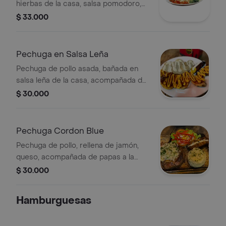
hierbas de la casa, salsa pomodoro,
acompañada de papas francesas,
$ 33.000
ensalada de tomate, cebolla y
lechuga.
Pechuga en Salsa Leña
Pechuga de pollo asada, bañada en
salsa leña de la casa, acompañada de
papas a la francesa, ensalada de
$ 30.000
tomate, cebolla y lechuga.
Pechuga Cordon Blue
Pechuga de pollo, rellena de jamón,
queso, acompañada de papas a la
francesa, ensalada de tomate, cebolla
$ 30.000
y lechuga.
Hamburguesas