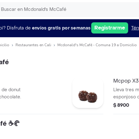
Registrarme
pi?
Disfruta de
envíos gratis por semanas
Tér
icilio
Restaurantes en Cali
Mcdonald's McCafé - Comuna 19 a Domicilio
afé
Mcpop X3
 de donut
Lleva tres
chocolate.
esponjoso c
$ 8900
fé ☕🥐