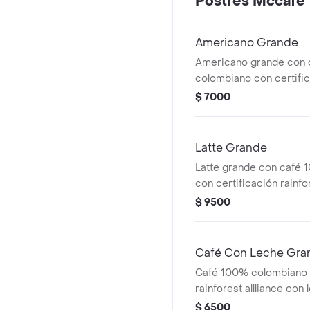
Postres Mccafé
Americano Grande
Americano grande con
colombiano con certific
alliance.
$ 7000
Latte Grande
Latte grande con café
con certificación rainfor
leche 100% colombiana
$ 9500
Café Con Leche Gra
Café 100% colombiano c
rainforest allliance co
colombiana grande.
$ 6500