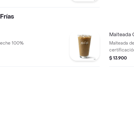
Frías
Malteada 
 leche 100%
Malteada d
certificació
100% colomb
$ 13.900
rainforest al