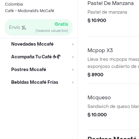
Pastel De Manzana
Colombia
Café - Mcdonald's McCafé
Pastel de manzana
$ 10.900
Gratis
Envío
(nuevos usuarios)
Novedades Mccafé
Mcpop X3
Acompaña Tu Café ☕🥐
Lleva tres mcpops mas
esponjoso cubierto de 
Postres Mccafé
$ 8900
Bebidas Mccafé Frías
Mcqueso
Sandwich de queso bla
$ 10.000