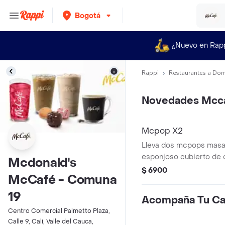
Bogotá
¿Nuevo en Rap
Rappi
Restaurantes a Dom
Novedades Mcc
Mcpop X2
Lleva dos mcpops masa
esponjoso cubierto de 
Mcdonald's
$ 6900
McCafé - Comuna
19
Acompaña Tu Ca
Centro Comercial Palmetto Plaza,
Calle 9, Cali, Valle del Cauca,