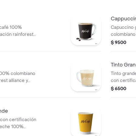
Cappucci
 café 100%
Capuccino 
ación rainforest
colombiano 
alliance y 
$ 9500
Tinto Gra
 100% colombiano
Tinto gran
est alliance y
con certific
$ 6500
nde
on certificación
n leche 100%