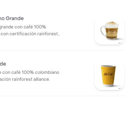
no Grande
grande con café 100%
con certificación rainforest
leche 100% colombiana
nde
de con café 100% colombiano
ación rainforest alliance.