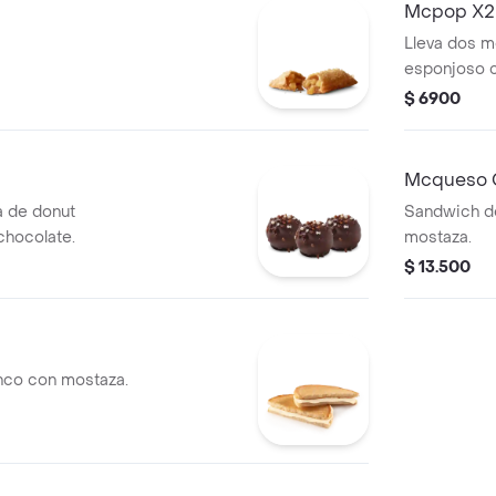
Mcpop X2
Lleva dos 
esponjoso c
$ 6900
Mcqueso C
a de donut
Sandwich de
chocolate.
mostaza.
$ 13.500
nco con mostaza.