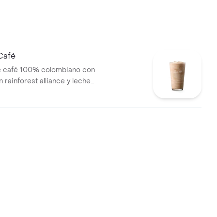
Café
e café 100% colombiano con
n rainforest alliance y leche
iana con certificación
liance.