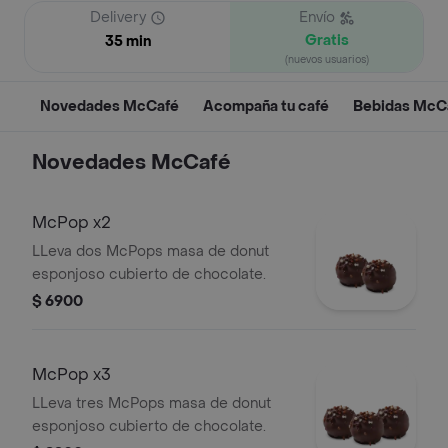
Delivery
Envío
Gratis
35 min
(nuevos usuarios)
Novedades McCafé
Acompaña tu café
Bebidas McCa
Novedades McCafé
McPop x2
LLeva dos McPops masa de donut
esponjoso cubierto de chocolate.
$ 6900
McPop x3
LLeva tres McPops masa de donut
esponjoso cubierto de chocolate.