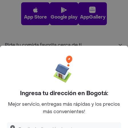
App Store
Google play
AppGallery
Pide tu comida favorita cerca de ti
Categorías
Únete a Rappi
Ingresa tu dirección en Bogotá:
Sobre Rappi
Mejor servicio, entregas más rápidas y los precios
más convenientes!
Facebook
Twitter
Instagram
©
2026
Rappi Inc. All rights reserved.