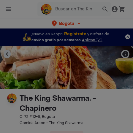
Bogotá
Regístrate
¿Nuevo en Rappi?
y disfruta de
envíos gratis por semanas
Aplican TyC
The King Shawarma. -
Chapinero
Cl 72 #12-8, Bogota
Comida Árabe - The King Shawarma.