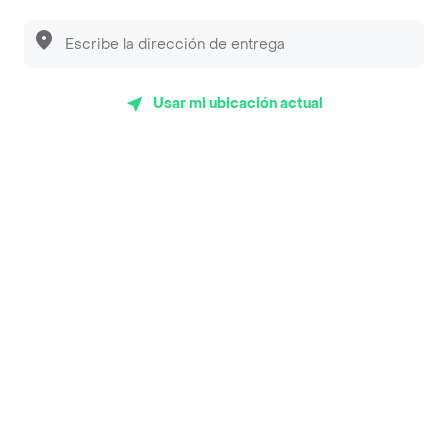
App Store
Google play
AppGallery
Usar mi ubicación actual
Pide tu comida favorita cerca de ti
Categorías
Únete a Rappi
Sobre Rappi
Facebook
Twitter
Instagram