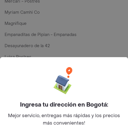
Mercari - Postres
Myriam Camhi Co
Magnifique
Empanaditas de Pipian - Empanadas
Desayunadero de la 42
Luisa Postres
Sopitas y Frijoladas
Subway
Top Marcas y Cadenas de Restaurantes
Ingresa tu dirección en Bogotá:
Mejor servicio, entregas más rápidas y los precios
Encuéntranos en estos países
más convenientes!