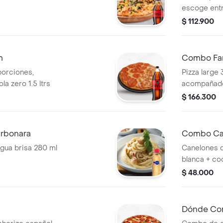
escoge entr
$ 112.900
m
Combo Fam
porciones,
Pizza large
 zero 1.5 ltrs
acompañado 
$ 166.300
rbonara
Combo Can
gua brisa 280 ml
Canelones de
blanca + co
$ 48.000
Dónde Co