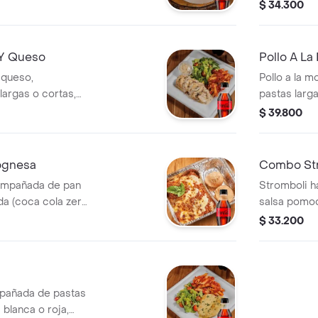
n, papas o
250 ml / ag
$ 34.300
maracuyá).
 Y Queso
Pollo A La
 queso,
Pollo a la 
argas o cortas,
pastas larga
ensalada de la
roja, ensala
$ 39.800
a zero 250 ml /
cola zero 25
ana o maracuyá).
manzana o 
ognesa
Combo Str
ompañada de pan
Stromboli 
da (coca cola zero
salsa pomod
 ml, manzana o
250 ml / ag
$ 33.200
maracuyá).
mpañada de pastas
 blanca o roja,