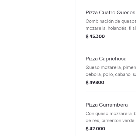
Pizza Cuatro Quesos
Combinación de quesos
mozarella, holandés, til
$ 45.300
Pizza Caprichosa
Queso mozarella, pimen
cebolla, pollo, cabano, 
champiñones.
$ 49.800
Pizza Currambera
Con queso mozzarella, b
de res, pimentón verde, 
queso parmesano.
$ 42.000