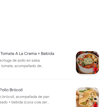
o Tomate A La Crema + Bebida
chuga de pollo en salsa
 tomate, acompañado de
sca de la casa, arroz a tu
apas o garbanzos y bebida.
ollo Brócoli
o brócoli, acompañada de pan
eado + bebida (coca cola zero