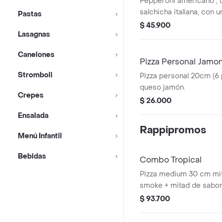
Pepperoni americano , c
salchicha italiana, con 
Pastas
picante y albahaca fres
$ 45.900
Lasagnas
Canelones
Pizza Personal Jamo
Stromboli
Pizza personal 20cm (6
queso jamón.
Crepes
$ 26.000
Ensalada
Rappipromos
Menú Infantil
Bebidas
Combo Tropical
Pizza medium 30 cm mit
smoke + mitad de sabo
+ 2 bebida 400ml
$ 93.700