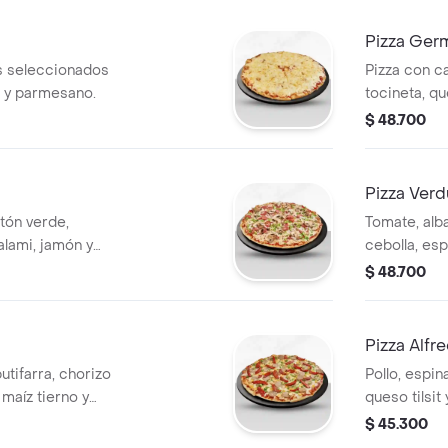
Pizza Ger
 seleccionados
Pizza con c
si y parmesano.
tocineta, q
caramelizad
$ 48.700
Pizza Verd
tón verde,
Tomate, alb
salami, jamón y
cebolla, es
verdes, negras, ajo, t
$ 48.700
(vegetales a
Pizza Alfr
utifarra, chorizo
Pollo, espin
maíz tierno y
queso tilsit
alfredo).
$ 45.300