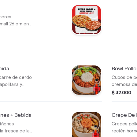
abores
small 26 cm en
+ gaseosa 1.5lts
bida
Bowl Poll
carne de cerdo
Cubos de pe
politana y
cremosa de
 de ensalada
ensalada fre
$ 32.000
a tu elección,
elección, p
bida.
nes + Bebida
Crepe De P
piñones
Crepes poll
 fresca de la
recién horn