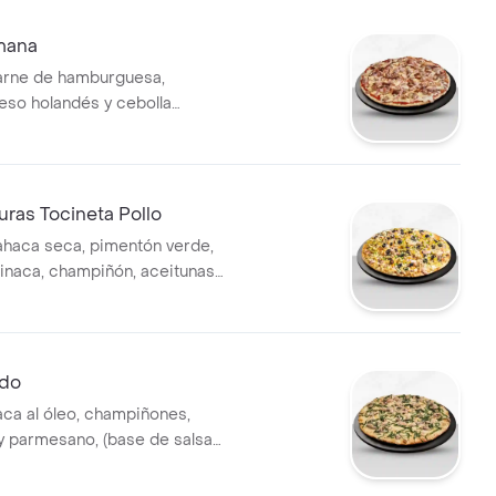
mana
arne de hamburguesa,
ueso holandés y cebolla
a.
uras Tocineta Pollo
ahaca seca, pimentón verde,
pinaca, champiñón, aceitunas
ocineta y pollo
l horno).
edo
aca al óleo, champiñones,
 y parmesano, (base de salsa