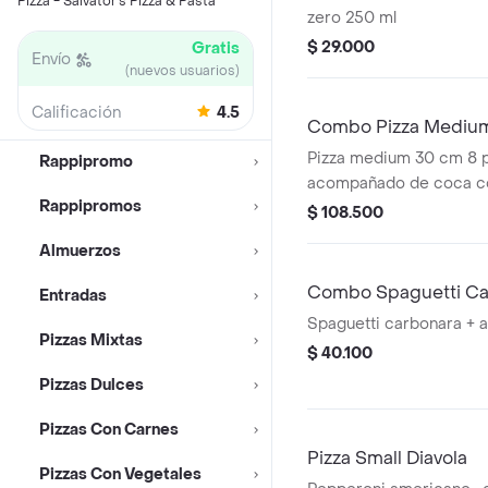
Pizza - Salvator's Pizza & Pasta
zero 250 ml
$ 29.000
Gratis
Envío
(nuevos usuarios)
Calificación
4.5
Combo Pizza Mediu
Pizza medium 30 cm 8 
Rappipromo
acompañado de coca cola
Rappipromos
$ 108.500
Almuerzos
Combo Spaguetti Ca
Entradas
Spaguetti carbonara + a
Pizzas Mixtas
$ 40.100
Pizzas Dulces
Pizzas Con Carnes
Pizza Small Diavola
Pizzas Con Vegetales