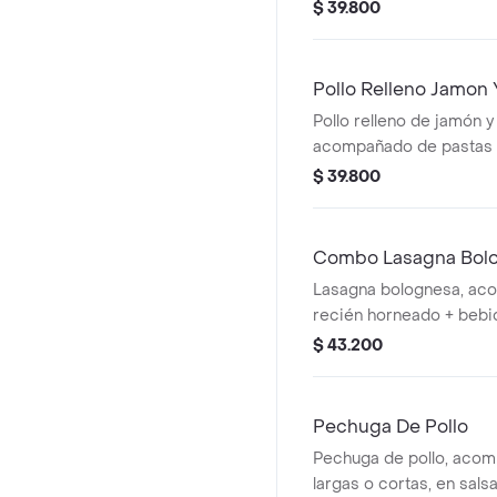
casa, arroz a tu elecció
$ 39.800
garbanzos y bebida.
Pollo Relleno Jamon
Pollo relleno de jamón y
acompañado de pastas l
en salsa blanca o roja, 
$ 39.800
casa y bebida (coca col
agua brisa 280 ml, manz
Combo Lasagna Bol
Lasagna bolognesa, ac
recién horneado + bebi
250 ml / agua brisa 280
$ 43.200
maracuya).
Pechuga De Pollo
Pechuga de pollo, aco
largas o cortas, en salsa