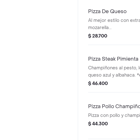
Pizza De Queso
Al mejor estilo con ext
mozarella...
$ 28.700
Pizza Steak Pimienta
Champiñones al pesto, l
queso azul y albahaca. 
3 pimientas.
$ 46.400
Pizza Pollo Champiñ
Pizza con pollo y champ
$ 44.300