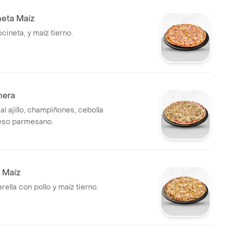
neta Maíz
ocineta, y maíz tierno.
nera
l ajillo, champiñones, cebolla
ueso parmesano.
o Maíz
ella con pollo y maíz tierno.