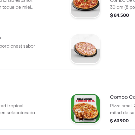
horizo español,
Combo de d
un toque de miel
30 cm (8 po
ca.
cm (6 porci
$ 84.500
preferidos
n
 porciones) sabor
Combo Co
ad tropical
Pizza small
res seleccionados
mitad de sa
bebidas 25
$ 63.900