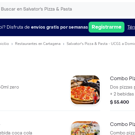
Registrarme
pi?
Disfruta de
envíos gratis por semanas
Tér
icilio
Restaurantes en Cartagena
Salvator's Pizza & Pasta - UCG1 a Domic
Combo Piz
50ml zero
Dos pizzas 
+ 2 bebidas
$ 55.400
e
Combo Piz
ebida coca cola
Combo pizza