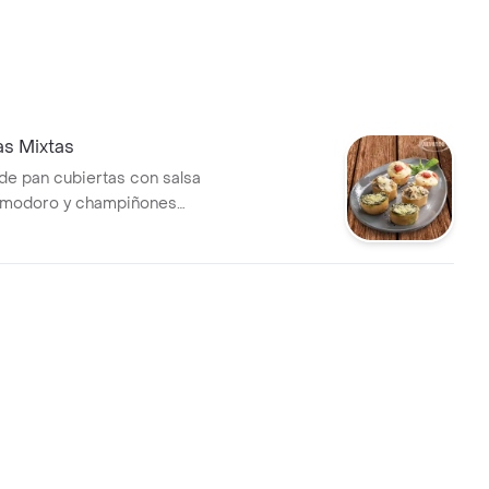
as Mixtas
e pan cubiertas con salsa
pomodoro y champiñones
(6 unidades).