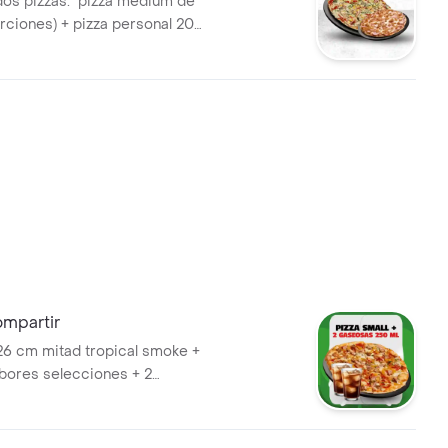
os pizzas. pizza medium de
rciones) + pizza personal 20
ones). escoge tus sabores
mpartir
 26 cm mitad tropical smoke +
bores selecciones + 2
0ml