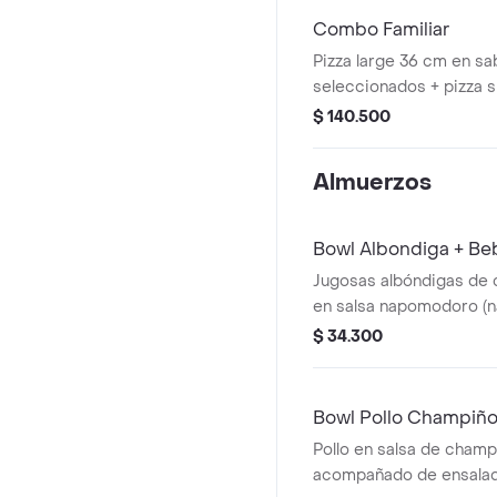
Combo Familiar
Pizza large 36 cm en s
seleccionados + pizza 
sabores seleccionados 
$ 140.500
Almuerzos
Bowl Albondiga + Be
Jugosas albóndigas de 
en salsa napomodoro (na
pomodoro) acompañado
$ 34.300
fresca de la casa, arroz 
papas o garbanzos y be
Bowl Pollo Champiño
Pollo en salsa de cham
acompañado de ensalada