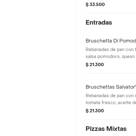
ensalada de la casa y b
$ 33.500
zero 250 ml / agua bris
o maracuyá).
Entradas
Bruschetta Di Pomo
Rebanadas de pan con t
salsa pomodoro, queso 
especias (6 unids).
$ 21.300
Bruschettas Salvator
Rebanadas de pan con sa
tomate fresco, aceite d
mozzarella, pesto y alba
$ 21.300
unids).
Pizzas Mixtas