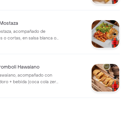
ua brisa 280 ml, manzana o
 Mostaza
mostaza, acompañado de
s o cortas, en salsa blanca o
da de la casa y bebida (coca
0 ml / agua brisa 280 ml,
maracuyá).
omboli Hawaiano
hawaiano, acompañado con
oro + bebida (coca cola zero
ua brisa 280 ml, manzana o