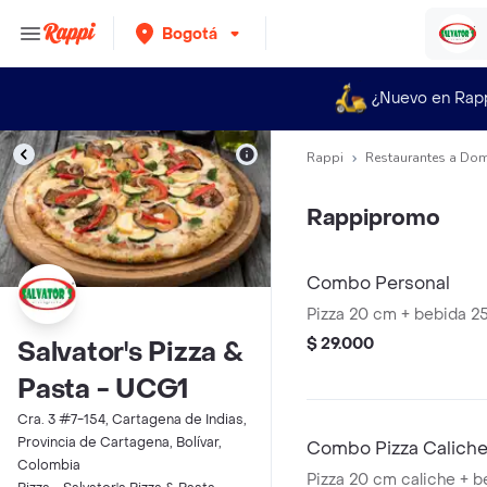
Bogotá
¿Nuevo en Rap
Rappi
Restaurantes a Dom
Rappipromo
Combo Personal
Pizza 20 cm + bebida 2
$ 29.000
Salvator's Pizza &
Pasta - UCG1
Cra. 3 #7-154, Cartagena de Indias,
Provincia de Cartagena, Bolívar,
Combo Pizza Calich
Colombia
Pizza 20 cm caliche + b