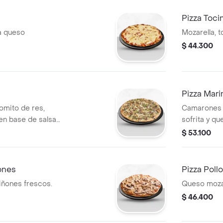
Pizza Toci
ra queso
Mozarella, t
$ 44.300
Pizza Mari
omito de res,
Camarones a
*en base de salsa
sofrita y q
$ 53.100
ones
Pizza Poll
iñones frescos.
Queso mozar
$ 46.400