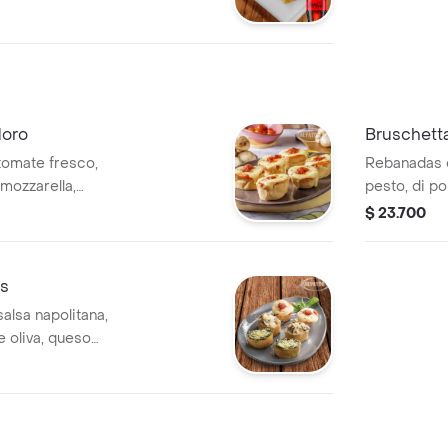
ebida (coca cola
a 280 ml, manzana
doro
Bruschett
omate fresco,
Rebanadas d
mozzarella,
pesto, di 
gratinados. 
$ 23.700
's
lsa napolitana,
e oliva, queso
haca fresca (6