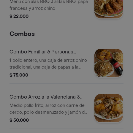
Menú con alas BBQ 3 alitas BBQ, papa
francesa y arroz chino
$ 22.000
Combos
Combo Familiar 6 Personas
Bebida
1 pollo entero, una caja de arroz chino
tradicional, una caja de papas a la
francesa y gaseosa 1.5 L a elegir.
$ 75.000
Combo Arroz a la Valenciana 3
Personas Bebida
Medio pollo frito, arroz con carne de
cerdo, pollo desmenuzado y jamón de
pollo, papa francesa y gaseosa 1 L a
$ 50.000
elegir.