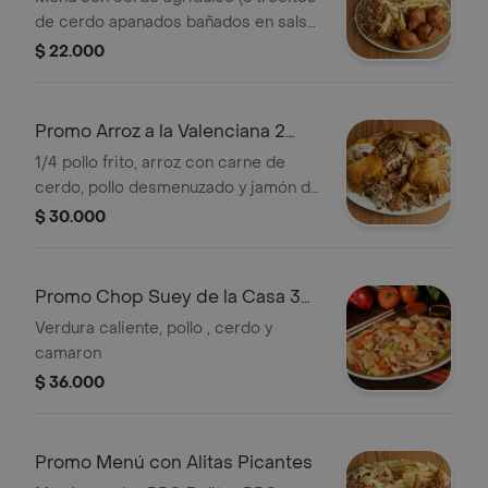
de cerdo apanados bañados en salsa
agridulce), papa a la francesa y arroz
$ 22.000
chino.
Promo Arroz a la Valenciana 2
Personas
1/4 pollo frito, arroz con carne de
cerdo, pollo desmenuzado y jamón de
pollo.
$ 30.000
Promo Chop Suey de la Casa 3
Personas
Verdura caliente, pollo , cerdo y
camaron
$ 36.000
Promo Menú con Alitas Picantes