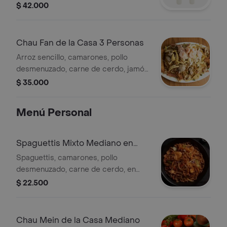
pollo).
$ 42.000
Chau Fan de la Casa 3 Personas
Arroz sencillo, camarones, pollo
desmenuzado, carne de cerdo, jamón
de pollo).
$ 35.000
Menú Personal
Spaguettis Mixto Mediano en
Salsa
Spaguettis, camarones, pollo
desmenuzado, carne de cerdo, en
salsa agridulce.
$ 22.500
Chau Mein de la Casa Mediano