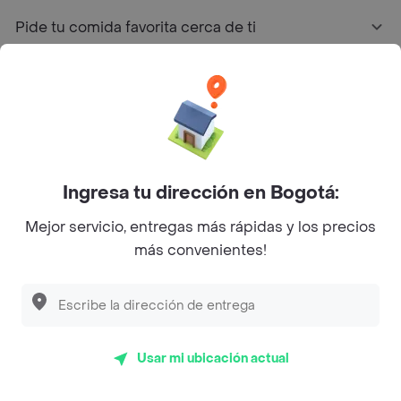
Pide tu comida favorita cerca de ti
Categorías
Únete a Rappi
Sobre Rappi
Ingresa tu dirección en Bogotá:
Mejor servicio, entregas más rápidas y los precios
Facebook
Twitter
Instagram
más convenientes!
©
2026
Rappi Inc. All rights reserved.
Usar mi ubicación actual
Rappi S.A.S. --- NIT 900.843.898-9 --- Calle 63 # 16A-02