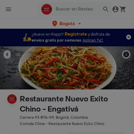
Bogotá
Regístrate
¿Nuevo en Rappi?
y disfruta de
envíos gratis por semanas
Aplican TyC
Restaurante Nuevo Exito
Chino - Engativá
Carrera 93 #76-99, Bogotá, Colombia
Comida China - Restaurante Nuevo Exito Chino