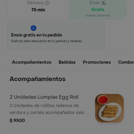
Delivery
Envío
Gratis
75 min
(nuevos usuarios)
Envío gratis en tu pedido
Disfruta este descuento en tu pedido y recíbelo
en minutos.
Acompañamientos
Bebidas
Promociones
Combo
Acompañamientos
2 Unidades Lumpias Egg Roll
2 Unidades de rollitos rellenos de
verdura y carnes acompañados salsa
agridulce
$ 9500