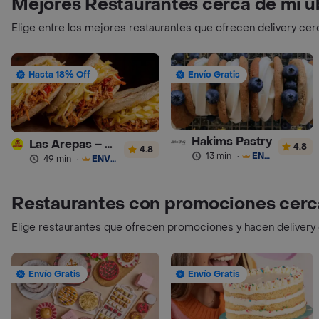
Mejores Restaurantes cerca de mi u
Elige entre los mejores restaurantes que ofrecen delivery cer
Hasta 18% Off
Envío Gratis
Hakims Pastry
Las Arepas – Arepas Rellenas
4.8
4.8
13 min
·
ENVÍO GRATIS
49 min
·
ENVÍO GRATIS
Restaurantes con promociones cerc
Elige restaurantes que ofrecen promociones y hacen delivery
Envío Gratis
Envío Gratis