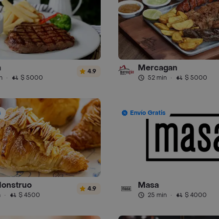
a
Mercagan
4.9
n
·
$ 5000
52 min
·
$ 5000
s
Envío Gratis
Monstruo
Masa
4.9
n
·
$ 4500
25 min
·
$ 4000