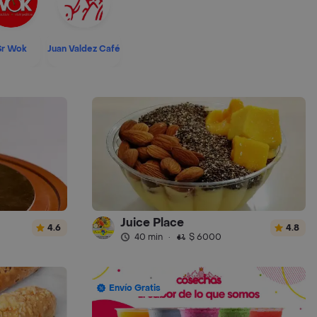
Sr Wok
Juan Valdez Café
Juice Place
4.6
4.8
40 min
·
$ 6000
Envío Gratis