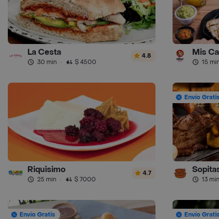
La Cesta
Mis Ca
4.8
30 min
·
$ 4500
15 mi
Envío Grati
Riquisimo
Sopitas
4.7
25 min
·
$ 7000
13 mi
Envío Gratis
Envío Grati