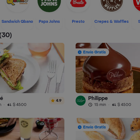
Sandwich Qbano
Papa Johns
Presto
Crepes & Waffles
(30)
s
Envío Gratis
fé
Philippe
4.9
n
·
$ 4500
15 min
·
$ 4500
Envío Gratis