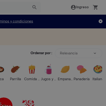
Ingreso
minos y condiciones
Ordenar por :
Relevancia
ica
Parrilla
Comida Rápida
Jugos y Batidos
Empanadas
Panadería
Italiana