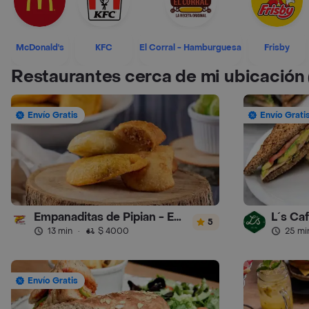
McDonald's
KFC
El Corral - Hamburguesa
Frisby
Restaurantes cerca de mi ubicación
Envío Gratis
Envío Grati
Empanaditas de Pipian - Empanadas
L´s Ca
5
13 min
·
$ 4000
25 mi
Envío Gratis