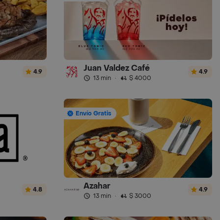
Juan Valdez Café
4.9
4.9
13 min
·
$ 4000
Envío Gratis
Azahar
4.8
4.9
13 min
·
$ 3000