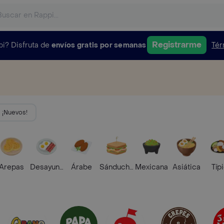
Registrarme
pi?
Disfruta de
envíos gratis por semanas
Tér
¡Nuevos!
Arepas
Desayunos
Árabe
Sánduches
Mexicana
Asiática
Típ