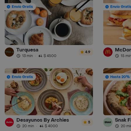
Envío Gratis
Envío Grati
Turquesa
McDon
4.9
13 min
·
$ 4500
15 mi
Envío Gratis
Hasta 20% 
Desayunos By Archies
Snak F
5
20 min
·
$ 4000
20 mi