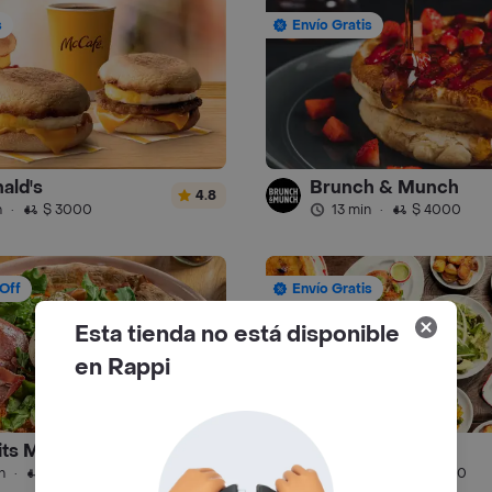
s
Envío Gratis
ald's
Brunch & Munch
4.8
n
·
$ 3000
13 min
·
$ 4000
Off
Envío Gratis
Esta tienda no está disponible
en Rappi
its Me
Abasto
4.9
n
·
$ 4500
55 min
·
$ 8000