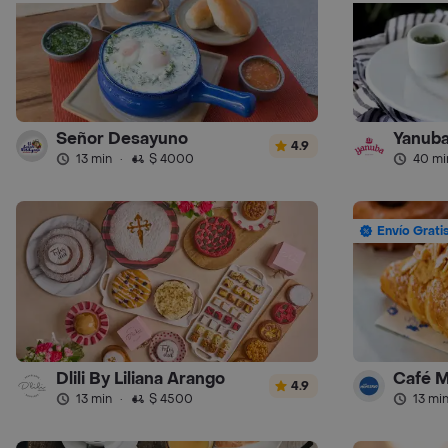
Señor Desayuno
Yanub
4.9
13 min
·
$ 4000
40 mi
Envío Grati
Dlili By Liliana Arango
Café 
4.9
13 min
·
$ 4500
13 mi