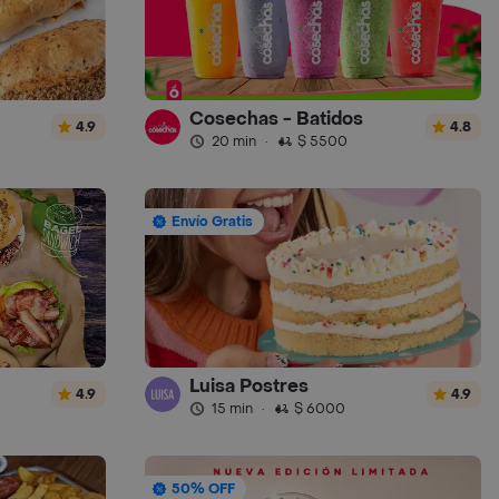
Cosechas - Batidos
4.9
4.8
20 min
·
$ 5500
Envío Gratis
Luisa Postres
4.9
4.9
15 min
·
$ 6000
50% OFF