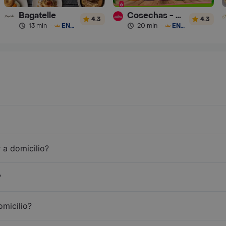
Bagatelle
Cosechas - Batidos
4.3
4.3
13 min
·
ENVÍO GRATIS
20 min
·
ENVÍO GRATIS
 a domicilio?
?
omicilio?