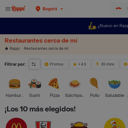
Bogotá
¿Nuevo en Rap
Restaurantes cerca de mí
Restaurantes cerca de mí
Rappi
Filtrar por:
Promos
+ 4.5
35 mins
Hamburguesa
Sushi
Pizza
Salchipapas
Pollo
Saludable
¡Los 10 más elegidos!