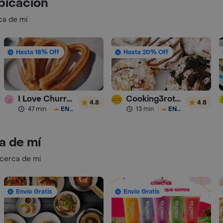
bicación
ca de mí
Hasta 18% Off
Hasta 20% Off
I Love Churros 95
Cooking3rothers
4.8
4.8
47 min
·
ENVÍO GRATIS
13 min
·
ENVÍO GRATIS
a de mí
 cerca de mí
Envío Gratis
Envío Gratis