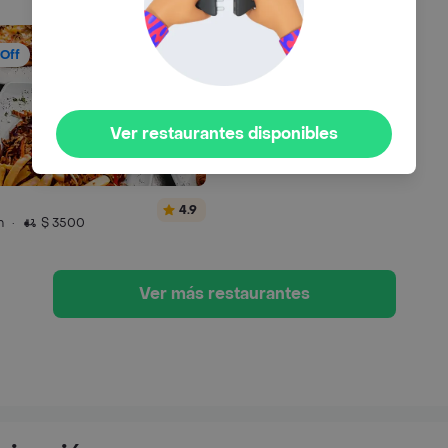
Off
Ver restaurantes disponibles
4.9
n
·
$ 3500
Ver más restaurantes