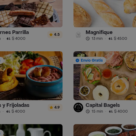
rnes Parrilla
Magnifique
4.5
n
·
$ 4000
13 min
·
$ 4500
s
Envío Gratis
 y Frijoladas
Capital Bagels
4.9
n
·
$ 4000
15 min
·
$ 4000
s