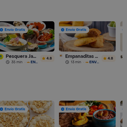
Envío Gratis
Envío Gratis
Pesquera Jaramillo
Empanaditas de Pipian - Empanadas
4.8
4.8
35 min
·
ENVÍO GRATIS
13 min
·
ENVÍO GRATIS
Envío Gratis
Envío Gratis