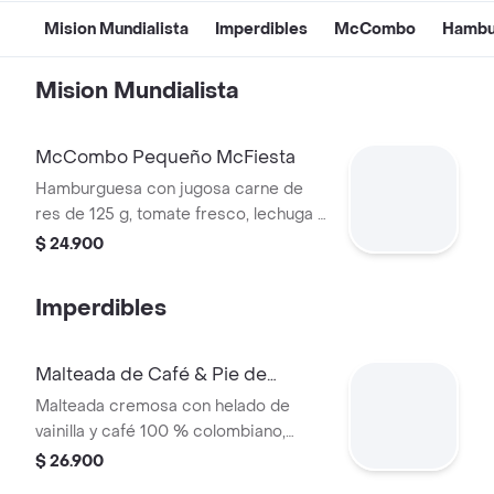
Mision Mundialista
Imperdibles
McCombo
Hambu
Mision Mundialista
McCombo Pequeño McFiesta
Hamburguesa con jugosa carne de
res de 125 g, tomate fresco, lechuga y
salsa de tomate, en pan suave sin
$ 24.900
ajonjolí. Acompañada de papas fritas
pequeñas y bebida pequeña a
Imperdibles
elección.
Malteada de Café & Pie de
Manzana
Malteada cremosa con helado de
vainilla y café 100 % colombiano,
acompañada de pastel relleno de
$ 26.900
manzana con canela.