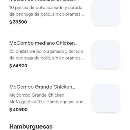
McNuggets 10 pzas
10 piezas de pollo apanado y dorado
de pechuga de pollo, sin colorantes ni
conservantes artificiales.
$ 39.500
Acompañadas de papas fritas
medianas y bebida mediana a
elección.
McCombo mediano Chicken
McNuggets de 20 pzas
20 piezas de pollo apanado y dorado
de pechuga de pollo, sin colorantes ni
conservantes artificiales.
$ 64.900
Acompañadas de papas fritas
medianas y bebida mediana a
elección.
McCombo Grande Chicken
McNuggets x 10 + Hamburguesa
McCombo Grande Chicken
con Queso
McNuggets x 10 + Hamburguesa con
Queso
$ 40.900
Hamburguesas