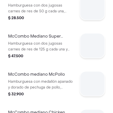
medianas y bebida mediana a
Hamburguesa con Queso
Hamburguesa con dos jugosas
elección.
carnes de res de 50 g cada una,
doble queso cheddar cremoso,
$ 28.500
cebolla, pepinillos, salsa de tomate y
mostaza, en pan suave sin ajonjolí.
Acompañada de papas fritas
McCombo Mediano Super
medianas y bebida mediana a
Cheddar Lover
Hamburguesa con dos jugosas
elección.
carnes de res de 125 g cada una y
cinco quesos cremosos.
$ 47.500
Acompañada de papas fritas
medianas y bebida mediana a
elección.
McCombo mediano McPollo
Hamburguesa con medallón apanado
y dorado de pechuga de pollo,
mayonesa cremosa y lechuga fresca,
$ 32.900
en pan con ajonjolí. Acompañada de
papas fritas medianas y bebida
mediana a elección.
McCombo mediano Chicken