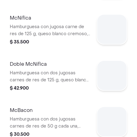
cremoso, salsa de tomate y mostaza,
en pan dorado con ajonjolí.
McNífica
Hamburguesa con jugosa carne de
res de 125 g, queso blanco cremoso,
cebolla, tomate fresco, lechuga, salsa
$ 35.500
de tomate, mayonesa y mostaza, en
pan dorado con ajonjolí.
Doble McNífica
Hamburguesa con dos jugosas
carnes de res de 125 g, queso blanco
cremoso, cebolla, tomate fresco,
$ 42.900
lechuga, salsa de tomate, mayonesa y
mostaza, en pan dorado con ajonjolí.
McBacon
Hamburguesa con dos jugosas
carnes de res de 50 g cada una,
tocineta ahumada, cebolla, queso
$ 30.500