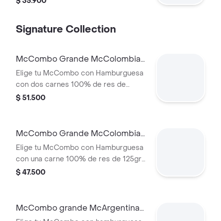
$ 35.900
pan suave tipo Brioche.
Signature Collection
McCombo Grande McColombia
2 Carnes
Elige tu McCombo con Hamburguesa
con dos carnes 100% de res de
125gr c/u, salsa chicharron, cebolla
$ 51.500
crispy, tajada de platano, tocineta,
queso cheddar y salsa de aguacate,
con papas grandes y gaseosa grande
McCombo Grande McColombia 1
a elegir.
Carne
Elige tu McCombo con Hamburguesa
con una carne 100% de res de 125gr
c/u, salsa chicharron, cebolla crispy,
$ 47.500
tajada de platano, tocineta, queso
cheddar y salsa de aguacate, con
papas grandes y gaseosa grande a
McCombo grande McArgentina
elegir.
2 Carnes