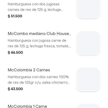
2 Carnes
Hamburguesa con dos jugosas
carnes de res de 125 g, lechuga
fresca, tomate, cebolla grillada,
$ 51.500
tocineta ahumada, queso blanco
cremoso y salsa especial, en pan
suave tipo Brioche. Acompañada de
McCombo mediano Club House 1
papas fritas medianas y bebida
Carne
Hamburguesa con jugosa carne de
mediana a elección.
res de 125 g, lechuga fresca, tomate,
cebolla grillada, tocineta ahumada,
$ 46.500
queso blanco cremoso y salsa
especial, en pan suave tipo Brioche.
Acompañada de papas fritas
McColombia 2 Carnes
medianas y bebida mediana a
Hamburguesa con dos carnes 100%
elección.
de res de 125gr c/u, salsa chicharron,
cebolla crispy, tajada de platano,
$ 43.500
tocineta, queso cheddar y salsa de
aguacate.
McColombia 1 Carne