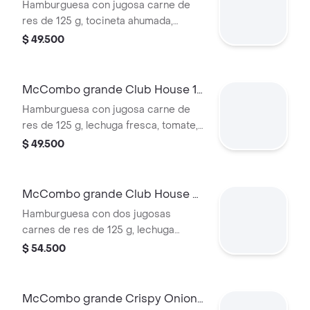
Barbecue 1 Carne
Hamburguesa con jugosa carne de
res de 125 g, tocineta ahumada,
queso blanco cremoso, cebolla
$ 49.500
crispy, cebolla grillada y salsa
barbecue, en pan suave tipo Brioche.
Acompañada de papas fritas grandes
McCombo grande Club House 1
y bebida grande a elección.
Carne
Hamburguesa con jugosa carne de
res de 125 g, lechuga fresca, tomate,
cebolla grillada, tocineta ahumada,
$ 49.500
queso blanco cremoso y salsa
especial, en pan suave tipo Brioche.
Acompañada de papas fritas grandes
McCombo grande Club House 2
y bebida grande a elección.
Carnes
Hamburguesa con dos jugosas
carnes de res de 125 g, lechuga
fresca, tomate, cebolla grillada,
$ 54.500
tocineta ahumada, queso blanco
cremoso y salsa especial, en pan
suave tipo Brioche. Acompañada de
McCombo grande Crispy Onion
papas fritas grandes y bebida grande