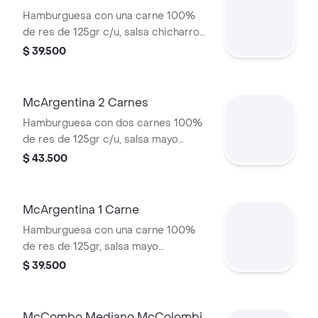
Hamburguesa con una carne 100%
de res de 125gr c/u, salsa chicharron,
cebolla crispy, tajada de platano,
$ 39.500
tocineta, queso cheddar y salsa de
aguacate.
McArgentina 2 Carnes
Hamburguesa con dos carnes 100%
de res de 125gr c/u, salsa mayo
chimichurri, cebolla fresca, lechuga,
$ 43.500
tomate, tocineta y queso cheddar.
McArgentina 1 Carne
Hamburguesa con una carne 100%
de res de 125gr, salsa mayo
chimichurri, cebolla fresca, lechuga,
$ 39.500
tomate, tocineta y queso cheddar.
McCombo Mediano McColombia