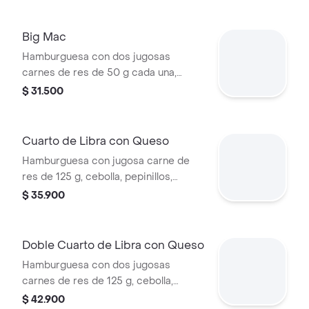
ajonjolí.
Big Mac
Hamburguesa con dos jugosas
carnes de res de 50 g cada una,
cebolla, lechuga fresca, pepinillos,
$ 31.500
queso cheddar cremoso, pan tostado
en el centro y salsa especial Big
Mac™, en pan dorado con ajonjolí.
Cuarto de Libra con Queso
Hamburguesa con jugosa carne de
res de 125 g, cebolla, pepinillos,
queso cheddar cremoso, salsa de
$ 35.900
tomate y mostaza, en pan dorado con
ajonjolí.
Doble Cuarto de Libra con Queso
Hamburguesa con dos jugosas
carnes de res de 125 g, cebolla,
pepinillos, doble queso cheddar
$ 42.900