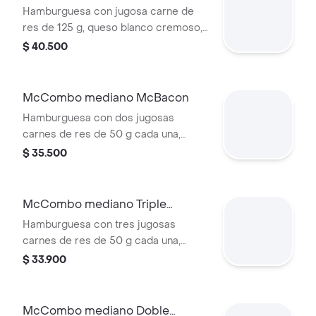
Acompañada de papas fritas
Hamburguesa con jugosa carne de
medianas y bebida mediana a
res de 125 g, queso blanco cremoso,
elección.
cebolla, tomate fresco, lechuga, salsa
$ 40.500
de tomate, mayonesa y mostaza, en
pan dorado con ajonjolí. Acompañada
de papas fritas medianas y bebida
McCombo mediano McBacon
mediana a elección.
Hamburguesa con dos jugosas
carnes de res de 50 g cada una,
tocineta ahumada, cebolla, queso
$ 35.500
cheddar cremoso, salsa de tomate y
mostaza, en pan dorado con ajonjolí.
Acompañada de papas fritas
McCombo mediano Triple
medianas y bebida mediana a
Hamburguesa con Queso
Hamburguesa con tres jugosas
elección.
carnes de res de 50 g cada una,
doble queso cheddar cremoso,
$ 33.900
cebolla, pepinillos, salsa de tomate y
mostaza, en pan suave sin ajonjolí.
Acompañada de papas fritas
McCombo mediano Doble