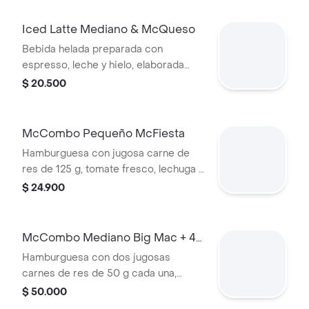
Iced Latte Mediano & McQueso
Bebida helada preparada con
espresso, leche y hielo, elaborada
con café 100 % colombiano,
$ 20.500
acompañada de sándwich de queso
blanco cremoso con mostaza.
McCombo Pequeño McFiesta
Hamburguesa con jugosa carne de
res de 125 g, tomate fresco, lechuga y
salsa de tomate, en pan suave sin
$ 24.900
ajonjolí. Acompañada de papas fritas
pequeñas y bebida pequeña a
elección.
McCombo Mediano Big Mac + 4
Nuggets
Hamburguesa con dos jugosas
carnes de res de 50 g cada una,
cebolla, lechuga fresca, pepinillos,
$ 50.000
queso cheddar cremoso, pan tostado