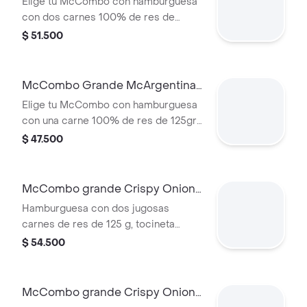
Elige tu McCombo con hamburguesa
con dos carnes 100% de res de
125gr c/u, salsa mayo chimichurri,
$ 51.500
cebolla fresca, lechuga, tomate,
tocineta y queso cheddar, con papas
grandes y gaseosa grande a elegir.
McCombo Grande McArgentina 1
Carne
Elige tu McCombo con hamburguesa
con una carne 100% de res de 125gr,
salsa mayo chimichurri, cebolla
$ 47.500
fresca, lechuga, tomate, tocineta y
queso cheddar, con papas grandes y
gaseosa grande a elegir.
McCombo grande Crispy Onion
Barbecue 2 Carnes
Hamburguesa con dos jugosas
carnes de res de 125 g, tocineta
ahumada, queso blanco cremoso,
$ 54.500
cebolla crispy, cebolla grillada y salsa
barbecue, en pan suave tipo Brioche.
Acompañada de papas fritas grandes
McCombo grande Crispy Onion
y bebida grande a elección.