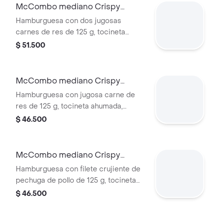
elegir.
McCombo mediano Crispy
Onion Barbecue 2 Carnes
Hamburguesa con dos jugosas
carnes de res de 125 g, tocineta
ahumada, queso blanco cremoso,
$ 51.500
cebolla crispy, cebolla grillada y salsa
barbecue, en pan suave tipo Brioche.
Acompañada de papas fritas
McCombo mediano Crispy
medianas y bebida mediana a
Onion Barbecue 1 Carne
Hamburguesa con jugosa carne de
elección.
res de 125 g, tocineta ahumada,
queso blanco cremoso, cebolla
$ 46.500
crispy, cebolla grillada y salsa
barbecue, en pan suave tipo Brioche.
Acompañada de papas fritas
McCombo mediano Crispy
medianas y bebida mediana a
Onion Barbecue 1 Pechuga
Hamburguesa con filete crujiente de
elección.
pechuga de pollo de 125 g, tocineta
ahumada, queso blanco cremoso,
$ 46.500
cebolla crispy, cebolla grillada y salsa
barbecue, en pan suave tipo Brioche.