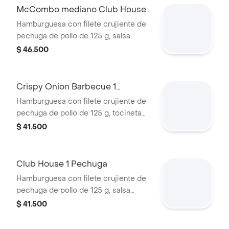
Acompañada de papas fritas
McCombo mediano Club House 1
medianas y bebida mediana a
Pechuga
Hamburguesa con filete crujiente de
elección.
pechuga de pollo de 125 g, salsa
especial, lechuga fresca, tomate,
$ 46.500
cebolla grillada y queso blanco
cremoso, en pan suave tipo Brioche.
Acompañada de papas fritas
Crispy Onion Barbecue 1
medianas y bebida mediana a
Pechuga
Hamburguesa con filete crujiente de
elección.
pechuga de pollo de 125 g, tocineta
ahumada, queso blanco cremoso,
$ 41.500
cebolla crispy, cebolla grillada y salsa
barbecue, en pan suave tipo Brioche.
Club House 1 Pechuga
Hamburguesa con filete crujiente de
pechuga de pollo de 125 g, salsa
especial, lechuga fresca, tomate,
$ 41.500
cebolla grillada y queso blanco
cremoso, en pan suave tipo Brioche.