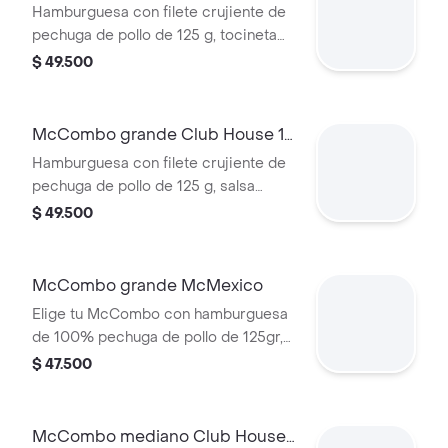
Barbecue 1 Pechuga
Hamburguesa con filete crujiente de
a elección.
pechuga de pollo de 125 g, tocineta
ahumada, queso blanco cremoso,
$ 49.500
cebolla crispy, cebolla grillada y salsa
barbecue, en pan suave tipo Brioche.
Acompañada de papas fritas grandes
McCombo grande Club House 1
y bebida grande a elección.
Pechuga
Hamburguesa con filete crujiente de
pechuga de pollo de 125 g, salsa
especial, lechuga fresca, tomate,
$ 49.500
cebolla grillada y queso blanco
cremoso, en pan suave tipo Brioche.
Acompañada de papas fritas grandes
McCombo grande McMexico
y bebida grande a elección.
Elige tu McCombo con hamburguesa
de 100% pechuga de pollo de 125gr,
salsa Tajin, tomate, lechuga, tocineta,
$ 47.500
queso blanco y cebolla grillada, con
papas grandes y gaseosa grande a
elegir.
McCombo mediano Club House