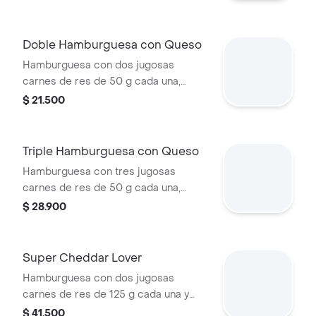
cheddar cremoso, salsa de tomate y
mostaza, en pan dorado con ajonjolí.
Doble Hamburguesa con Queso
Hamburguesa con dos jugosas
carnes de res de 50 g cada una,
doble queso cheddar cremoso,
$ 21.500
cebolla, pepinillos, salsa de tomate y
mostaza, en pan suave sin ajonjolí.
Triple Hamburguesa con Queso
Hamburguesa con tres jugosas
carnes de res de 50 g cada una,
doble queso cheddar cremoso,
$ 28.900
cebolla, pepinillos, salsa de tomate y
mostaza, en pan suave sin ajonjolí.
Super Cheddar Lover
Hamburguesa con dos jugosas
carnes de res de 125 g cada una y
cinco quesos cremosos.
$ 41.500