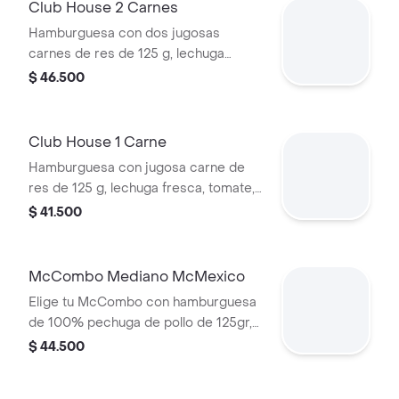
Club House 2 Carnes
Hamburguesa con dos jugosas
carnes de res de 125 g, lechuga
fresca, tomate, cebolla grillada,
$ 46.500
tocineta ahumada, queso blanco
cremoso y salsa especial, en pan
suave tipo Brioche.
Club House 1 Carne
Hamburguesa con jugosa carne de
res de 125 g, lechuga fresca, tomate,
cebolla grillada, tocineta ahumada,
$ 41.500
queso blanco cremoso y salsa
especial, en pan suave tipo Brioche.
McCombo Mediano McMexico
Elige tu McCombo con hamburguesa
de 100% pechuga de pollo de 125gr,
salsa Tajin, tomate, lechuga, tocineta,
$ 44.500
queso blanco y cebolla grillada, con
papas medianas y gaseosa mediana a