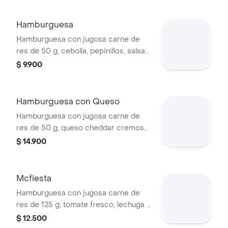
Hamburguesa
Hamburguesa con jugosa carne de
res de 50 g, cebolla, pepinillos, salsa
de tomate y mostaza, en pan suave
$ 9.900
sin ajonjolí.
Hamburguesa con Queso
Hamburguesa con jugosa carne de
res de 50 g, queso cheddar cremoso,
cebolla, pepinillos, salsa de tomate y
$ 14.900
mostaza, en pan suave sin ajonjolí.
Mcfiesta
Hamburguesa con jugosa carne de
res de 125 g, tomate fresco, lechuga y
salsa de tomate, en pan suave sin
$ 12.500