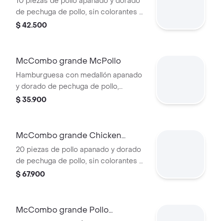
10 piezas de pollo apanado y dorado
de pechuga de pollo, sin colorantes ni
conservantes artificiales.
$ 42.500
Acompañadas de papas fritas
grandes y bebida grande a elección.
McCombo grande McPollo
Hamburguesa con medallón apanado
y dorado de pechuga de pollo,
mayonesa cremosa y lechuga fresca,
$ 35.900
en pan con ajonjolí. Acompañada de
papas fritas grandes y bebida grande
a elección.
McCombo grande Chicken
McNuggets de 20 pzas
20 piezas de pollo apanado y dorado
de pechuga de pollo, sin colorantes ni
conservantes artificiales.
$ 67.900
Acompañadas de papas fritas
grandes y bebida grande a elección.
McCombo grande Pollo