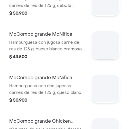
carnes de res de 125 g, cebolla,
pepinillos, doble queso cheddar
$ 50.900
cremoso, salsa de tomate y mostaza,
en pan dorado con ajonjolí.
Acompañada de papas fritas grandes
McCombo grande McNífica
y bebida grande a elección.
Hamburguesa con jugosa carne de
res de 125 g, queso blanco cremoso,
cebolla, tomate fresco, lechuga, salsa
$ 43.500
de tomate, mayonesa y mostaza, en
pan dorado con ajonjolí. Acompañada
de papas fritas grandes y bebida
McCombo grande McNífica
grande a elección.
Doble
Hamburguesa con dos jugosas
carnes de res de 125 g, queso blanco
cremoso, cebolla, tomate fresco,
$ 50.900
lechuga, salsa de tomate, mayonesa y
mostaza, en pan dorado con ajonjolí.
Acompañada de papas fritas grandes
McCombo grande Chicken
y bebida grande a elección.
McNuggets de 10 pzas