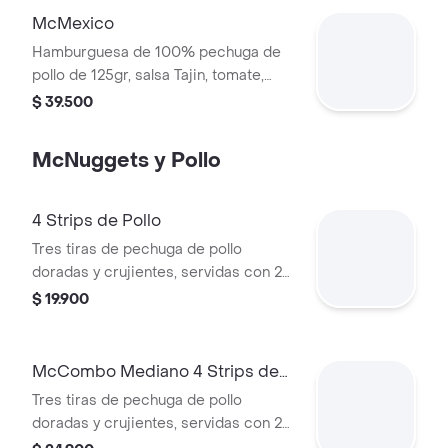
McMexico
Hamburguesa de 100% pechuga de
pollo de 125gr, salsa Tajin, tomate,
lechuga, tocineta, queso blanco y
$ 39.500
cebolla grillada.
McNuggets y Pollo
4 Strips de Pollo
Tres tiras de pechuga de pollo
doradas y crujientes, servidas con 2
salsas a elección y según
$ 19.900
disponibilidad.
McCombo Mediano 4 Strips de
Pollo
Tres tiras de pechuga de pollo
doradas y crujientes, servidas con 2
salsas a elección y según