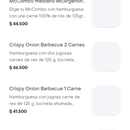
McCombo mediano McArgentina
1 Carne
Elige tu McCombo con hamburguesa
con una carne 100% de res de 125gr,
salsa mayo chimichurri, cebolla
$ 44.500
fresca, lechuga, tomate, tocineta y
queso cheddar, con papas medianas
y gaseosa mediana a elegir.
Crispy Onion Barbecue 2 Carnes
Hamburguesa con dos jugosas
carnes de res de 125 g, tocineta
ahumada, queso blanco cremoso,
$ 46.500
cebolla crispy, cebolla grillada y salsa
barbecue, en pan suave tipo Brioche.
Crispy Onion Barbecue 1 Carne
Hamburguesa con jugosa carne de
res de 125 g, tocineta ahumada,
queso blanco cremoso, cebolla
$ 41.500
crispy, cebolla grillada y salsa
barbecue, en pan suave tipo Brioche.