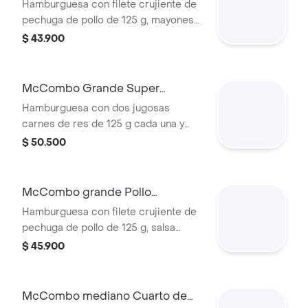
McCrispy Deluxe
Hamburguesa con filete crujiente de
pechuga de pollo de 125 g, mayonesa
cremosa, lechuga fresca y tomate, en
$ 43.900
pan suave tipo Brioche. Acompañada
de papas fritas grandes y bebida
grande a elección.
McCombo Grande Super
Cheddar Lover
Hamburguesa con dos jugosas
carnes de res de 125 g cada una y
cinco quesos cremosos.
$ 50.500
Acompañada de papas fritas grandes
y bebida grande a elección.
McCombo grande Pollo
McCrispy Bacon Ranch
Hamburguesa con filete crujiente de
pechuga de pollo de 125 g, salsa
ranch, tocineta ahumada, lechuga
$ 45.900
fresca y tomate, en pan suave tipo
Brioche. Acompañada de papas fritas
grandes y bebida grande a elección.
McCombo mediano Cuarto de