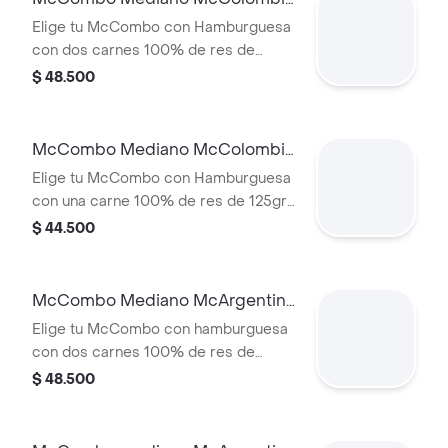
2 Carnes
Elige tu McCombo con Hamburguesa
con dos carnes 100% de res de
125gr c/u, salsa chicharron, cebolla
$ 48.500
crispy, tajada de platano, tocineta,
queso cheddar y salsa de aguacate,
con papas medianas y gaseosa
McCombo Mediano McColombia
mediana a elegir.
1 Carne
Elige tu McCombo con Hamburguesa
con una carne 100% de res de 125gr
c/u, salsa chicharron, cebolla crispy,
$ 44.500
tajada de platano, tocineta, queso
cheddar y salsa de aguacate, con
papas medianas y gaseosa mediana a
McCombo Mediano McArgentina
elegir.
2 Carnes
Elige tu McCombo con hamburguesa
con dos carnes 100% de res de
125gr c/u, salsa mayo chimichurri,
$ 48.500
cebolla fresca, lechuga, tomate,
tocineta y queso cheddar, con papas
medianas y gaseosa mediana a elegir.