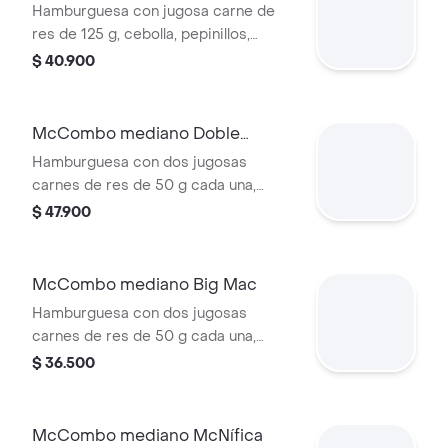
Libra con Queso
Hamburguesa con jugosa carne de
res de 125 g, cebolla, pepinillos,
queso cheddar cremoso, salsa de
$ 40.900
tomate y mostaza, en pan dorado con
ajonjolí. Acompañada de papas fritas
medianas y bebida mediana a
McCombo mediano Doble
elección.
Cuarto de Libra con Queso
Hamburguesa con dos jugosas
carnes de res de 50 g cada una,
doble queso cheddar cremoso,
$ 47.900
cebolla, pepinillos, salsa de tomate y
mostaza, en pan suave sin ajonjolí.
Acompañada de papas fritas
McCombo mediano Big Mac
medianas y bebida mediana a
Hamburguesa con dos jugosas
elección.
carnes de res de 50 g cada una,
cebolla, lechuga fresca, pepinillos,
$ 36.500
queso cheddar cremoso, pan tostado
en el centro y salsa especial Big
Mac™, en pan dorado con ajonjolí.
McCombo mediano McNífica