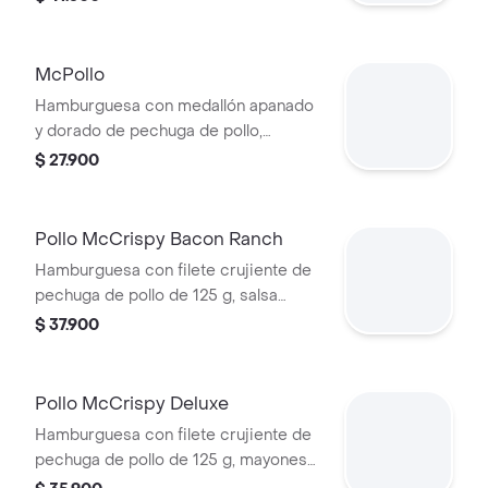
McPollo
Hamburguesa con medallón apanado
y dorado de pechuga de pollo,
mayonesa cremosa y lechuga fresca,
$ 27.900
en pan con ajonjolí.
Pollo McCrispy Bacon Ranch
Hamburguesa con filete crujiente de
pechuga de pollo de 125 g, salsa
ranch, tocineta ahumada, lechuga
$ 37.900
fresca y tomate, en pan suave tipo
Brioche.
Pollo McCrispy Deluxe
Hamburguesa con filete crujiente de
pechuga de pollo de 125 g, mayonesa
cremosa, lechuga fresca y tomate, en