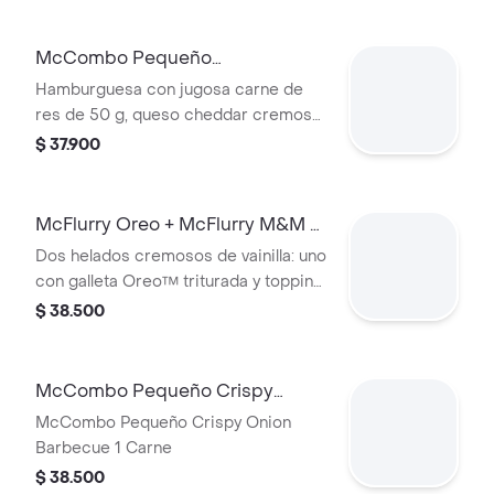
Acompañada de papas fritas
pequeñas y bebida pequeña a
McCombo Pequeño
elección.
Hamburguesa con Queso +
Hamburguesa con jugosa carne de
McFlurry de Oreo
res de 50 g, queso cheddar cremoso,
cebolla, pepinillos, salsa de tomate y
$ 37.900
mostaza, en pan suave sin ajonjolí.
Acompañada de papas fritas
pequeñas crujientes, bebida pequeña
McFlurry Oreo + McFlurry M&M +
a elección y helado cremoso de
Papas Grandes
Dos helados cremosos de vainilla: uno
vainilla con galleta Oreo™ triturada y
con galleta Oreo™ triturada y topping
topping de chocolate.
de chocolate, y otro con chocolates
$ 38.500
M&M's™ y topping de arequipe.
Acompañados de papas fritas
grandes crujientes.
McCombo Pequeño Crispy
Onion Barbecue 1 Carne
McCombo Pequeño Crispy Onion
Barbecue 1 Carne
$ 38.500