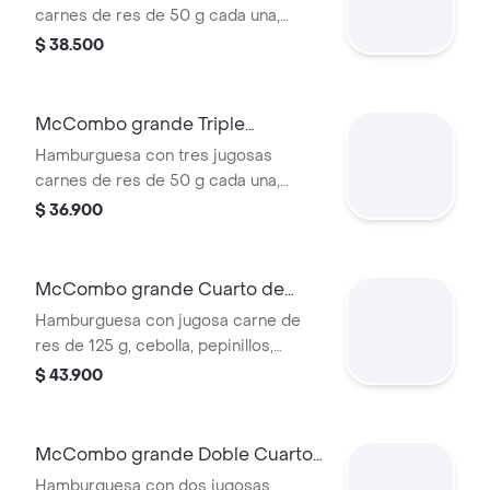
y bebida grande a elección.
carnes de res de 50 g cada una,
tocineta ahumada, cebolla, queso
$ 38.500
cheddar cremoso, salsa de tomate y
mostaza, en pan dorado con ajonjolí.
Acompañada de papas fritas grandes
McCombo grande Triple
y bebida grande a elección.
Hamburguesa con Queso
Hamburguesa con tres jugosas
carnes de res de 50 g cada una,
doble queso cheddar cremoso,
$ 36.900
cebolla, pepinillos, salsa de tomate y
mostaza, en pan suave sin ajonjolí.
Acompañada de papas fritas grandes
McCombo grande Cuarto de
y bebida grande a elección.
Libra con Queso
Hamburguesa con jugosa carne de
res de 125 g, cebolla, pepinillos,
queso cheddar cremoso, salsa de
$ 43.900
tomate y mostaza, en pan dorado con
ajonjolí. Acompañada de papas fritas
grandes y bebida grande a elección.
McCombo grande Doble Cuarto
de Libra con Queso
Hamburguesa con dos jugosas