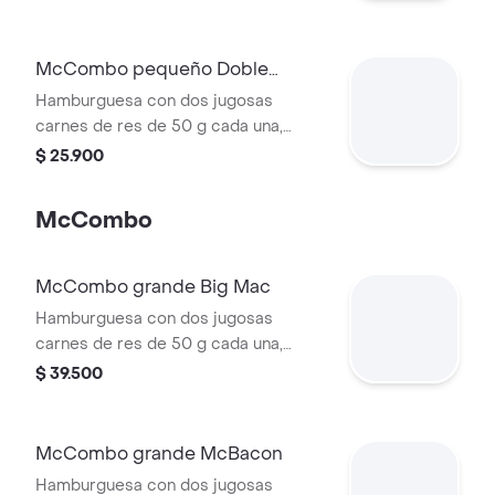
en pan con ajonjolí. Acompañada de
papas fritas pequeñas y bebida
pequeña a elección.
McCombo pequeño Doble
Hamburguesa con Queso
Hamburguesa con dos jugosas
carnes de res de 50 g cada una,
doble queso cheddar cremoso,
$ 25.900
cebolla, pepinillos, salsa de tomate y
mostaza, en pan suave sin ajonjolí.
McCombo
Acompañada de papas fritas
pequeñas y bebida pequeña a
elección.
McCombo grande Big Mac
Hamburguesa con dos jugosas
carnes de res de 50 g cada una,
cebolla, lechuga fresca, pepinillos,
$ 39.500
queso cheddar cremoso, pan tostado
en el centro y salsa especial Big
Mac™, en pan dorado con ajonjolí.
McCombo grande McBacon
Acompañada de papas fritas grandes
Hamburguesa con dos jugosas