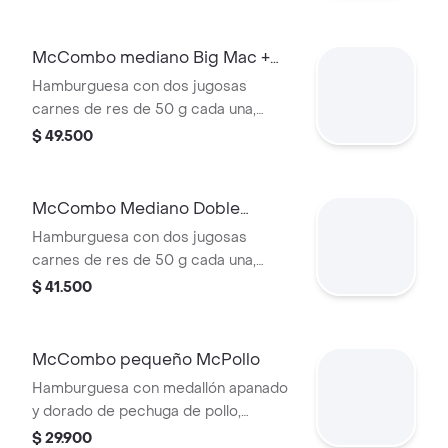
McCombo mediano Big Mac +
McFlurry de Oreo
Hamburguesa con dos jugosas
carnes de res de 50 g cada una,
cebolla, lechuga fresca, pepinillos,
$ 49.500
queso cheddar cremoso, pan tostado
en el centro y salsa especial Big
Mac™, en pan dorado con ajonjolí.
McCombo Mediano Doble
Acompañada de papas fritas
Hamburguesa con Queso +
Hamburguesa con dos jugosas
medianas crujientes, bebida mediana
McFlurry de Oreo
carnes de res de 50 g cada una,
a elección y helado cremoso de
doble queso cheddar cremoso,
$ 41.500
vainilla con galleta Oreo™ triturada y
cebolla, pepinillos, salsa de tomate y
topping de chocolate.
mostaza, en pan suave sin ajonjolí.
Acompañada de papas fritas
McCombo pequeño McPollo
medianas crujientes, bebida mediana
Hamburguesa con medallón apanado
a elección y helado cremoso de
y dorado de pechuga de pollo,
vainilla con galleta Oreo™ triturada y
mayonesa cremosa y lechuga fresca,
$ 29.900
topping de chocolate.