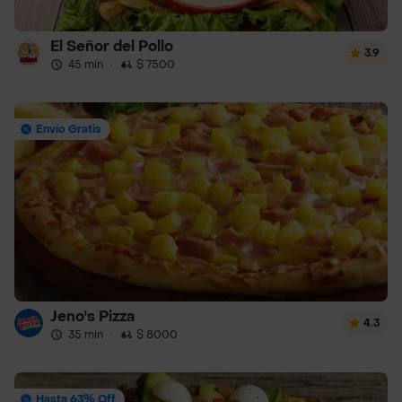
El Señor del Pollo
3.9
45 min
·
$ 7500
Envío Gratis
Jeno's Pizza
4.3
35 min
·
$ 8000
Hasta 63% Off