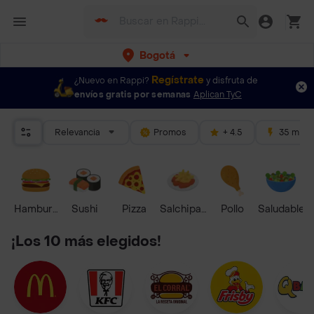
Bogotá
Regístrate
¿Nuevo en Rappi?
y disfruta de
envíos gratis por semanas
Aplican TyC
Relevancia
Promos
+ 4.5
35 mins
Hamburguesa
Sushi
Pizza
Salchipapas
Pollo
Saludable
¡Los 10 más elegidos!