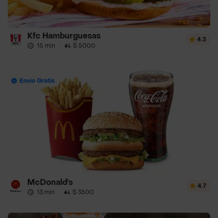
Kfc Hamburguesas
4.3
15 min
·
$ 5000
Envío Gratis
McDonald's
4.7
13 min
·
$ 3500