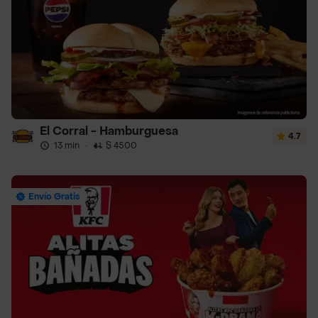
El Corral - Hamburguesa
4.7
13 min
·
$ 4500
Envío Gratis