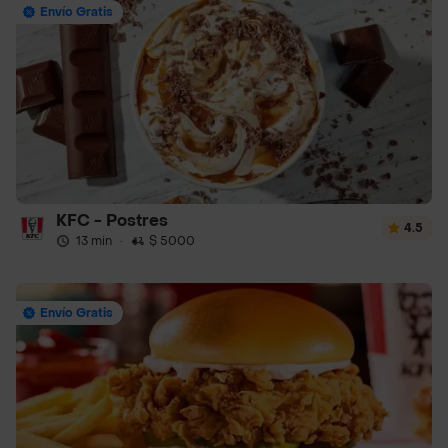
Envío Gratis
KFC - Postres
4.5
13 min
·
$ 5000
Envío Gratis