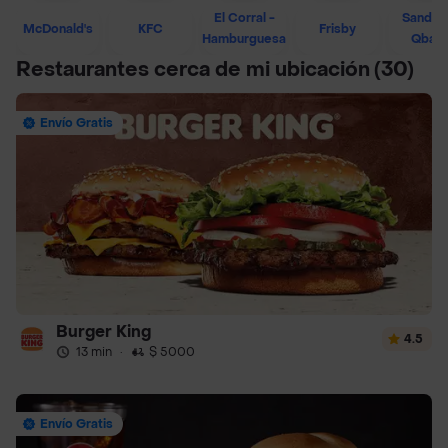
El Corral -
Sandwi
McDonald's
KFC
Frisby
Hamburguesa
Qban
Restaurantes cerca de mi ubicación
(30)
Envío Gratis
Burger King
4.5
13 min
·
$ 5000
Envío Gratis