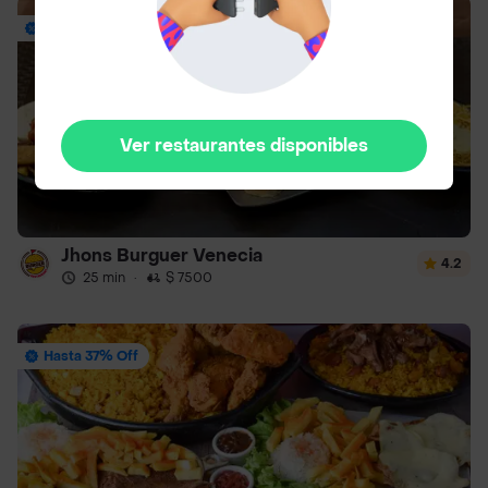
Hasta 40% Off
Ver restaurantes disponibles
Jhons Burguer Venecia
4.2
25 min
·
$ 7500
Hasta 37% Off