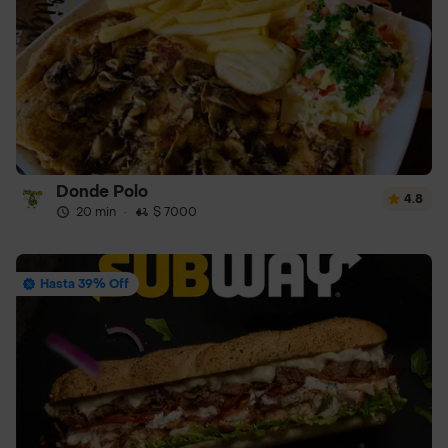
Donde Polo
4.8
20 min
·
$ 7000
Hasta 39% Off