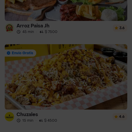
Arroz Paisa Jh
3.6
45 min
·
$ 7500
Envío Gratis
Chuzales
4.6
15 min
·
$ 4500