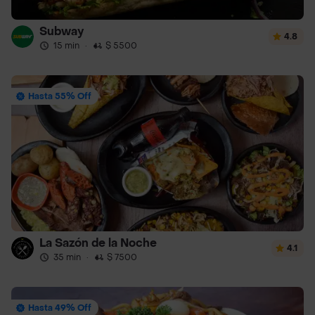
Subway
4.8
15 min
·
$ 5500
Hasta 55% Off
La Sazón de la Noche
4.1
35 min
·
$ 7500
Hasta 49% Off