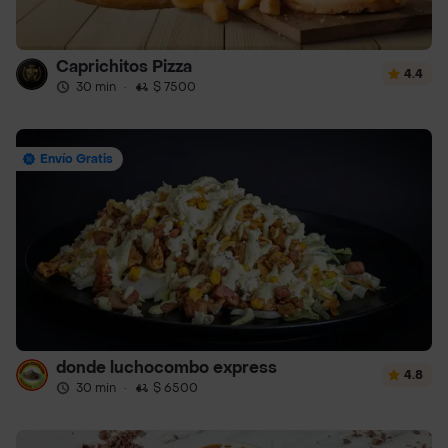
Caprichitos Pizza
4.4
30 min
·
$ 7500
Envío Gratis
donde luchocombo express
4.8
30 min
·
$ 6500