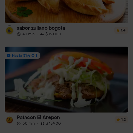
sabor zuliano bogota
1.4
40 min
·
$ 12.000
Hasta 31% Off
Patacon El Arepon
1.2
50 min
·
$ 13.900