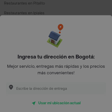
Restaurantes en Pitalito
Restaurantes en Ipiales
Restaurantes en San Andres
Restaurantes cerca de mi para pedir Comida a Domicilio -
Top Marcas y Cadenas de Restaurantes
Ingresa tu dirección en Bogotá:
Encuéntranos en estos países
Mejor servicio, entregas más rápidas y los precios
más convenientes!
App Store
Google play
AppGallery
Usar mi ubicación actual