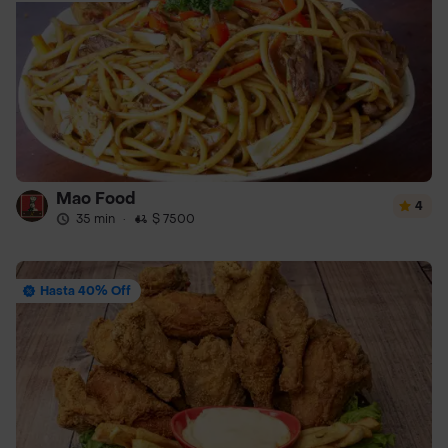
Mao Food
4
35 min
·
$ 7500
Hasta 40% Off