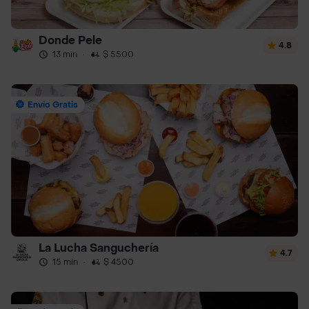
Donde Pele
4.8
13 min
·
$ 5500
Envío Gratis
La Lucha Sanguchería
4.7
15 min
·
$ 4500