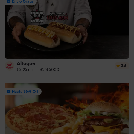
Envío Gratis
Altoque
3.6
25 min
·
$ 5000
Hasta 36% Off