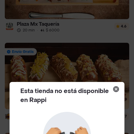
Plaza Mx Taquería
4.6
20 min
·
$ 6000
Envío Gratis
Esta tienda no está disponible
en Rappi
El Corral - Vaqueros
4.7
13 min
·
$ 5000