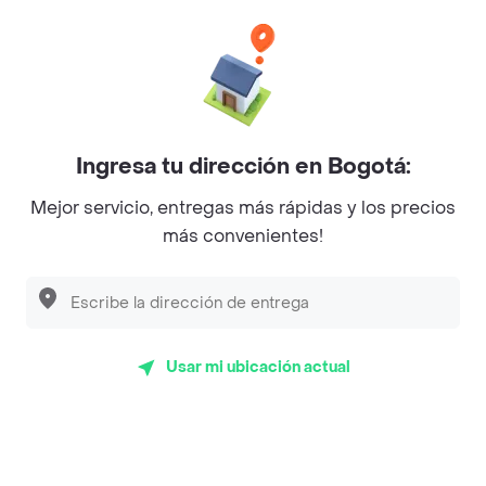
Philippe
Baskin Robbins
La Cesta
Mercari - Postres
Ingresa tu dirección en Bogotá:
Myriam Camhi Co
Mejor servicio, entregas más rápidas y los precios
Magnifique
más convenientes!
Empanaditas de Pipian - Empanadas
Desayunadero de la 42
Luisa Postres
Usar mi ubicación actual
Sopitas y Frijoladas
Subway