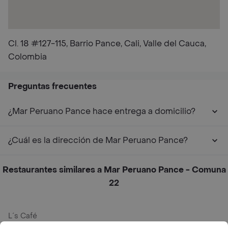
Cl. 18 #127-115, Barrio Pance, Cali, Valle del Cauca,
Colombia
Preguntas frecuentes
¿Mar Peruano Pance hace entrega a domicilio?
¿Cuál es la dirección de Mar Peruano Pance?
Restaurantes similares a Mar Peruano Pance - Comuna
22
L´s Café