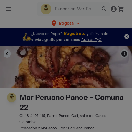
Bogotá
Regístrate
¿Nuevo en Rappi?
y disfruta de
envíos gratis por semanas
Aplican TyC
Mar Peruano Pance - Comuna
22
Cl. 18 #127-115, Barrio Pance, Cali, Valle del Cauca,
Colombia
Pescados y Mariscos - Mar Peruano Pance