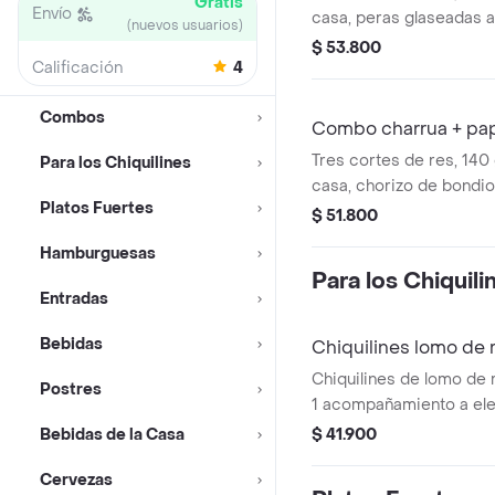
Gratis
Envío
casa, peras glaseadas a
(nuevos usuarios)
paipa, tocineta, mayon
$ 53.800
Calificación
4
pan brioche, queso y ceb
papas rusticas y limona
Combos
Combo charrua + pap
Tres cortes de res, 140 
Para los Chiquilines
casa, chorizo de bondio
Platos Fuertes
cheddar, lechugas de t
$ 51.800
y un toque de chimichur
Hamburguesas
+ papas rusticas + limo
Para los Chiquili
Entradas
Bebidas
Chiquilines lomo de 
Chiquilines de lomo de 
Postres
1 acompañamiento a ele
Bebidas de la Casa
$ 41.900
Cervezas