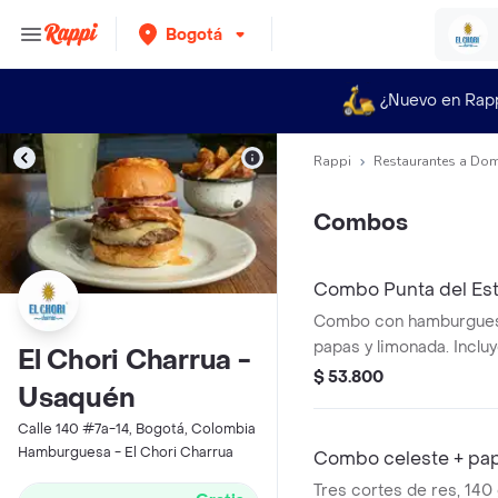
Bogotá
¿Nuevo en Rap
Rappi
Restaurantes a Dom
Combos
Combo Punta del Est
Combo con hamburguesa
papas y limonada. Inclu
El Chori Charrua -
queso americano, bacon
$ 53.800
Usaquén
siracha, mermelada de T
roja, arándanos, salsa d
Calle 140 #7a-14, Bogotá, Colombia
rúgula.
Hamburguesa - El Chori Charrua
Combo celeste + pap
Tres cortes de res, 140 