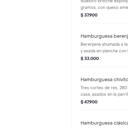
Nuestro bríoche esponj
gramos, con queso amer
dos tiras de bacon conf
$ 37.900
guindilla, un toque de s
se combina con mermel
reservado, cebolla roja 
Hamburguesa berenjen
nuestra salsa de queso a
Berenjena ahumada a la
creando el famoso sab
y asada en plancha con 
cebolla grillada y queso
$ 33.000
Hamburguesa chivito
Tres cortes de res, 280
casa, asados en la parril
uruguayo, un huevo a la 
$ 47.900
caramelizada.
Hamburguesa clásica