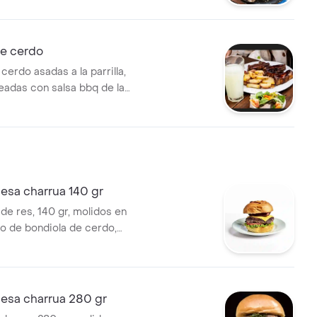
de cerdo
 cerdo asadas a la parrilla,
eadas con salsa bbq de la
sa charrua 140 gr
de res, 140 gr, molidos en
zo de bondiola de cerdo,
chugas de temporada, tomate
de chimichurri en pan brioche.
sa charrua 280 gr