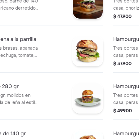
oso, carne de 140
Tres cortes
icano derretido,
casa, chori
itado en miel de
cheddar, le
$ 47.900
iracha, todo esto
y un toque 
ada de Tannat
y arándanos,
a a la parrilla
Hamburgue
zul, rugula ,
s brasas, apanada
Tres cortes 
or umami
lechuga, tomate,
casa, peras
 paipa.
paipa, toci
$ 37.900
pan brioche,
 280 gr
Hamburgue
 gr, molidos en
Tres cortes
la de leña al estilo
casa, peras
plancha y tocineta
paipa, toci
$ 49.900
pan brioche,
 de 140 gr
Hamburgue