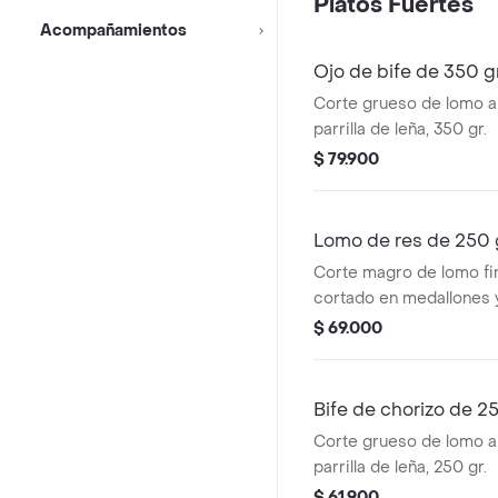
Platos Fuertes
Acompañamientos
Ojo de bife de 350 g
Corte grueso de lomo a
parrilla de leña, 350 gr.
$ 79.900
Lomo de res de 250 
Corte magro de lomo fin
cortado en medallones y
parrilla.
$ 69.000
Bife de chorizo de 2
Corte grueso de lomo a
parrilla de leña, 250 gr.
$ 61.900