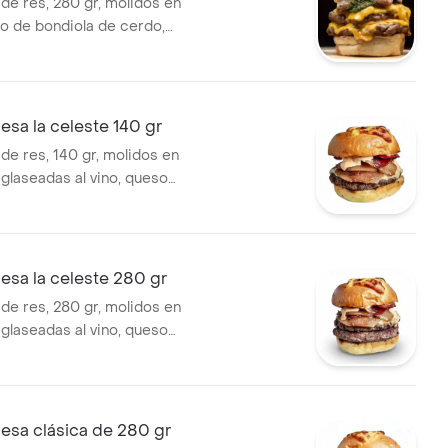
 de res, 280 gr, molidos en
zo de bondiola de cerdo,
chugas de temporada, tomate
de chimichurri en pan brioche.
sa la celeste 140 gr
de res, 140 gr, molidos en
 glaseadas al vino, queso
neta, mayonesa de pimentones,
 queso y cebolla roja grillada.
sa la celeste 280 gr
 de res, 280 gr, molidos en
 glaseadas al vino, queso
neta, mayonesa de pimentones,
 queso y cebolla roja grillada.
sa clásica de 280 gr