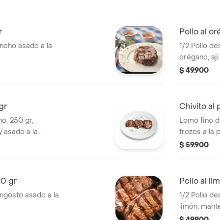
r
Pollo al o
ncho asado a la
1/2 Pollo d
orégano, ají 
$ 49.900
gr
Chivito al 
o, 250 gr,
Lomo fino d
 asado a la
trozos a la 
huevo a la p
$ 59.900
de temporad
papas rústi
50 gr
Pollo al li
ngosto asado a la
1/2 Pollo d
limón, mante
$ 49.900