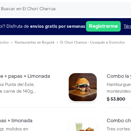
Registrarme
pi?
Disfruta de
envíos gratis por semanas
Tér
icilio
Restaurantes en Bogotá
El Chori Charrua - Usaquén a Domicilio
e + papas + Limonada
Combo la 
 Punta del Este,
Hamburguesa
ye carne de 140g,
montevideo 
 confitado,
peper jack,
$ 53.800
annat, cebolla
cocción len
e queso azul y
estilo urugu
,aros de ce
as + limonada
Combo chi
tomate artes
gr, molidos en
Tres cortes 