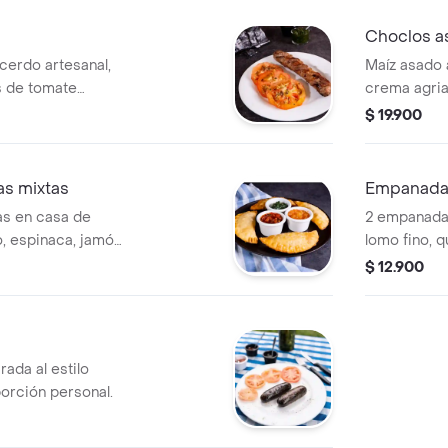
Choclos a
cerdo artesanal,
Maíz asado 
 de tomate
crema agria
ón personal.
$ 19.900
s mixtas
Empanadas
s en casa de
2 empanada
o, espinaca, jamón
lomo fino, 
queso.
$ 12.900
rada al estilo
orción personal.