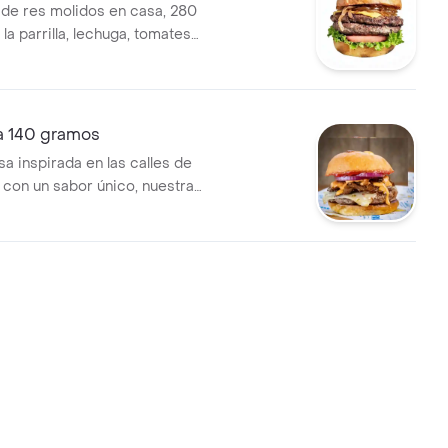
 de res molidos en casa, 280
 la parrilla, lechuga, tomates
bolla grillada y queso cheddar
che.
a 140 gramos
 inspirada en las calles de
con un sabor único, nuestra
cial de carne , queso peper
s de bondiola brazada en
ta caramelizada al mejor
ayo , un toque de salsa hot
bolla roja y mermelada de
sanal.