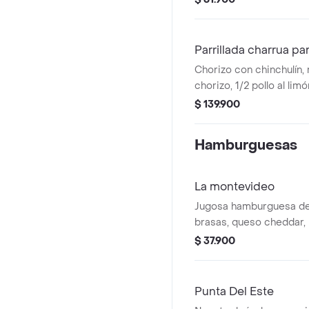
Parrillada charrua pa
Chorizo con chinchulín, 
chorizo, 1/2 pollo al limó
acompañamientos a eleg
$ 139.900
personas.
Hamburguesas
La montevideo
Jugosa hamburguesa de 
brasas, queso cheddar
chorizo uruguayo, lamin
$ 37.900
manzana verde cubiert
salado artesanal,mayo garlic de la casa y
nuestro pan coronado d
Punta Del Este