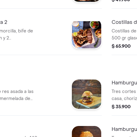
ra 2
Costillas 
morcilla, bife de
Costillas de
n y 2
500 gr glas
ir, para 2
casa.
$ 65.900
Hamburgue
res asada a las
Tres cortes 
, mermelada de
casa, chori
as finas de
cheddar, le
$ 35.900
as con caramelo
y un toque 
e mozzarella.
Hamburgue