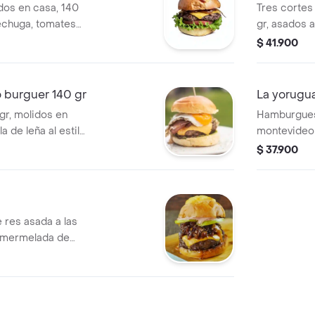
dos en casa, 140
Tres cortes
 lechuga, tomates
gr, asados a
da y queso cheddar
frescos, ce
$ 41.900
en pan brio
 burguer 140 gr
La yorugu
gr, molidos en
Hamburguesa
la de leña al estilo
montevideo 
plancha y tocineta
receta espe
$ 37.900
jack, trozo
cocción len
estilo urugu
,aros de ce
res asada a las
tomate arte
, mermelada de
as finas de
as con caramelo
arlic de la casa y
e mozzarella.