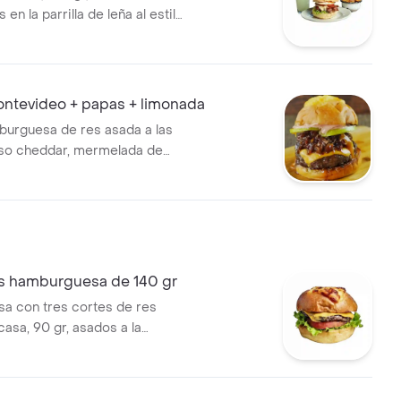
 en la parrilla de leña al estilo
 huevo a la plancha y tocineta
a.
tevideo + papas + limonada
urguesa de res asada a las
eso cheddar, mermelada de
guayo, laminas finas de
rde cubiertas con caramelo
anal, mayo garlic de la casa y
 coronado de mozzarella. +
onada
es hamburguesa de 140 gr
a con tres cortes de res
asa, 90 gr, asados a la
huga, cebolla grille tomate,
ar en pan brioche y
nto a elegir.