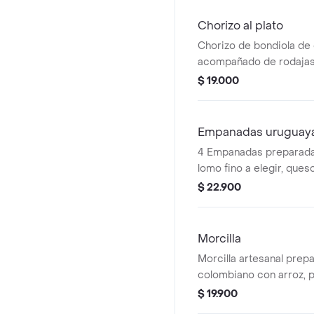
Chorizo al plato
Chorizo de bondiola de 
acompañado de rodajas
fresco y orégano, porci
$ 19.000
Empanadas uruguaya
4 Empanadas preparada
lomo fino a elegir, ques
y queso.
$ 22.900
Morcilla
Morcilla artesanal prepa
colombiano con arroz, p
$ 19.900