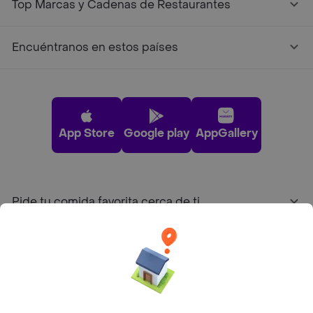
Top Marcas y Cadenas de Restaurantes
Encuéntranos en estos países
App Store
Google play
AppGallery
Pide tu comida favorita cerca de ti
Categorías
Únete a Rappi