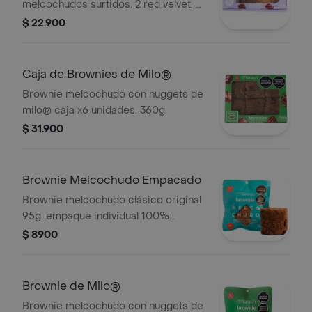
melcochudos surtidos. 2 red velvet, 2
extra milo, 2 blondie, 2 clásicos.
$ 22.900
Caja de Brownies de Milo®
Brownie melcochudo con nuggets de
milo® caja x6 unidades. 360g.
$ 31.900
Brownie Melcochudo Empacado
Brownie melcochudo clásico original
95g. empaque individual 100%
biodegradable.
$ 8900
Brownie de Milo®
Brownie melcochudo con nuggets de