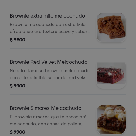
¡un clásico irresistible reinventado!
Brownie extra milo melcochudo
Brownie melcochudo con extra Milo,
ofreciendo una textura suave y sabor
inconfundible.
$ 9900
Brownie Red Velvet Melcochudo
Nuestro famoso brownie melcochudo
con el irresistible sabor del red velvet
clásico. con un toque de galleta oreo
$ 9900
para una explosión de sabor y textura.
Brownie S'mores Melcochudo
El brownie s'mores que te encantará:
melcochudo, con capas de galleta,
blondie, caramelo salado,
$ 9900