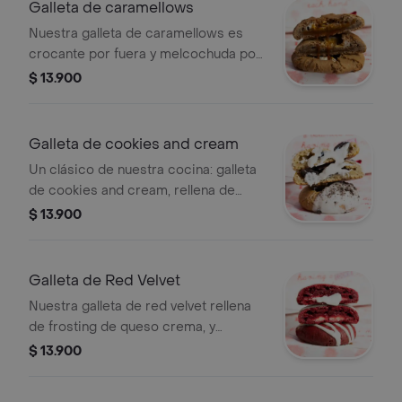
Galleta de caramellows
Nuestra galleta de caramellows es
crocante por fuera y melcochuda por
dentro, relleno de caramelo salado y
$ 13.900
masmelo, decorada con masmelo
flambeado. ¡sabor único! 1 unidad.
Galleta de cookies and cream
Un clásico de nuestra cocina: galleta
de cookies and cream, rellena de
crema y recubierta de trozos de
$ 13.900
Oreo, la combinación perfecta. 1
unidad
Galleta de Red Velvet
Nuestra galleta de red velvet rellena
de frosting de queso crema, y
recubierta de chocolate blanco.
$ 13.900