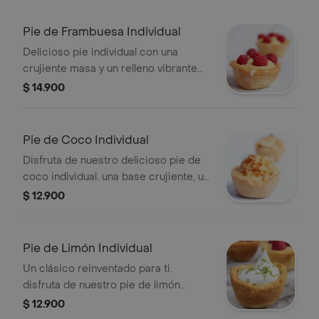
Pie de Frambuesa Individual
Delicioso pie individual con una
crujiente masa y un relleno vibrante
de frambuesas. el equilibrio perfecto
$ 14.900
entre dulce y ácido en cada bocado.
¡ideal para tu antojo personal!
Pie de Coco Individual
Disfruta de nuestro delicioso pie de
coco individual. una base crujiente, un
relleno cremoso e irresistible de
$ 12.900
coco, y una textura suave que te
transportará al paraíso. ¡perfecto para
tu momento dulce!
Pie de Limón Individual
Un clásico reinventado para ti.
disfruta de nuestro pie de limón
individual con una base de galleta
$ 12.900
crujiente y un relleno cremoso de