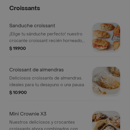
Croissants
Sanduche croissant
¡Elige tu sánduche perfecto! nuestro
crocante croissant recién horneado,
relleno con la combinación que más
$ 19.900
te guste de nuestras deliciosas
opciones saladas.
Croissant de almendras
Deliciosos croissants de almendras.
ideales para tu desayuno o una pausa.
$ 10.900
Mini Crownie X3
Nuestros deliciosos y crocantes
croissants ahora combinados con