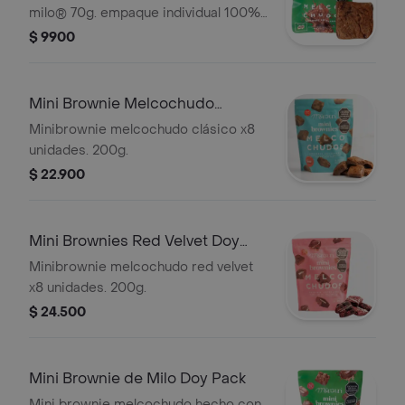
milo® 70g. empaque individual 100%
biodegradable.
$ 9900
Mini Brownie Melcochudo
Clásico Doy Pack
Minibrownie melcochudo clásico x8
unidades. 200g.
$ 22.900
Mini Brownies Red Velvet Doy
Pack
Minibrownie melcochudo red velvet
x8 unidades. 200g.
$ 24.500
Mini Brownie de Milo Doy Pack
Mini brownie melcochudo hecho con