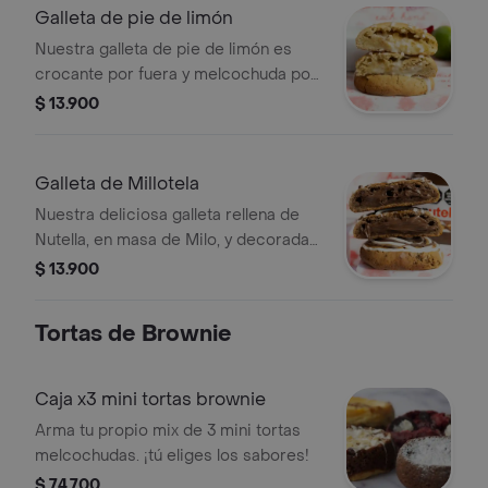
Galleta de pie de limón
Nuestra galleta de pie de limón es
crocante por fuera y melcochuda por
dentro, rellena de pie de limón con
$ 13.900
cobertura de chocolate blanco. ¡un
toque cítrico irresistible! 1 unidad.
Galleta de Millotela
Nuestra deliciosa galleta rellena de
Nutella, en masa de Milo, y decorada
con chocolate.
$ 13.900
Tortas de Brownie
Caja x3 mini tortas brownie
Arma tu propio mix de 3 mini tortas
melcochudas. ¡tú eliges los sabores!
$ 74.700