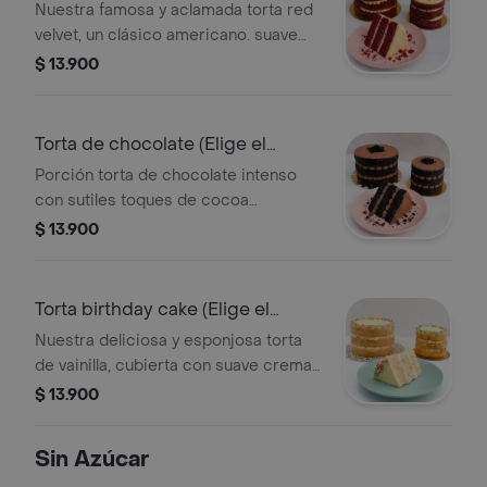
Nuestra famosa y aclamada torta red
velvet, un clásico americano. suave
bizcocho rojo intenso con un
$ 13.900
delicioso frosting de queso crema y
toppings de cocoa. ¡un clásico
irresistible! (Elige tu tamaño)
Torta de chocolate (Elige el
tamaño)
Porción torta de chocolate intenso
con sutiles toques de cocoa
holandesa y la inolvidable cremosidad
$ 13.900
de nuestro ganache de chocolate. ¡la
fusión perfecta para los amantes del
chocolate! (Elige tu tamaño)
Torta birthday cake (Elige el
tamaño)
Nuestra deliciosa y esponjosa torta
de vainilla, cubierta con suave crema
de vainilla y vibrantes chispas de
$ 13.900
colores. ¡un sabor único, perfecto
para alegrar tu día! (Elige tu tamaño)
Sin Azúcar