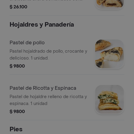
nuestros irresistibles brownies muy
$ 26.100
melcochuuudos red velvet o clásico.
(3 uds)
Hojaldres y Panadería
Pastel de pollo
Pastel hojaldrado de pollo, crocante y
delicioso. 1 unidad.
$ 9800
Pastel de Ricotta y Espinaca
Pastel de hojaldre relleno de ricotta y
espinaca. 1 unidad
$ 9800
Pies