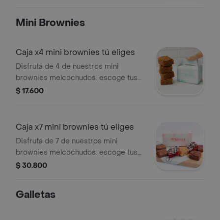
marshmallows tostados y ese
delicioso toque de chocolatina. ¡una
Mini Brownies
experiencia única!
Caja x4 mini brownies tú eliges
Disfruta de 4 de nuestros mini
brownies melcochudos. escoge tus
sabores favoritos. cada mini brownie
$ 17.600
es de 25gr.
Caja x7 mini brownies tú eliges
Disfruta de 7 de nuestros mini
brownies melcochudos. escoge tus
sabores favoritos. cada mini brownie
$ 30.800
es de 25gr. 4x4 cm X 1.5 de grosor.
Galletas