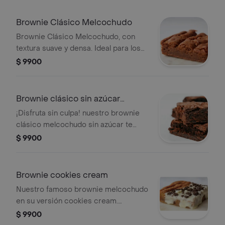
Brownie Clásico Melcochudo
Brownie Clásico Melcochudo, con
textura suave y densa. Ideal para los
amantes del chocolate.
$ 9900
Brownie clásico sin azúcar
melcochudo
¡Disfruta sin culpa! nuestro brownie
clásico melcochudo sin azúcar te
ofrece el mismo sabor y la irresistible
$ 9900
textura que ya conoces y amas, pero
sin azúcar añadida.
Brownie cookies cream
Nuestro famoso brownie melcochudo
en su versión cookies cream.
cargado de trozos de galleta oreo y
$ 9900
bañado en suave chocolate blanco.