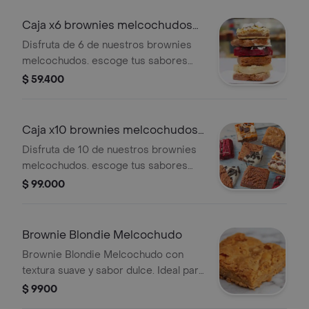
Caja x6 brownies melcochudos
tú eliges
Disfruta de 6 de nuestros brownies
melcochudos. escoge tus sabores
favoritos. ¡ideal para compartir!
$ 59.400
Caja x10 brownies melcochudos
tú eliges
Disfruta de 10 de nuestros brownies
melcochudos. escoge tus sabores
favoritos. ¡ideal para compartir!
$ 99.000
Brownie Blondie Melcochudo
Brownie Blondie Melcochudo con
textura suave y sabor dulce. Ideal para
los amantes de los postres
$ 9900
horneados.