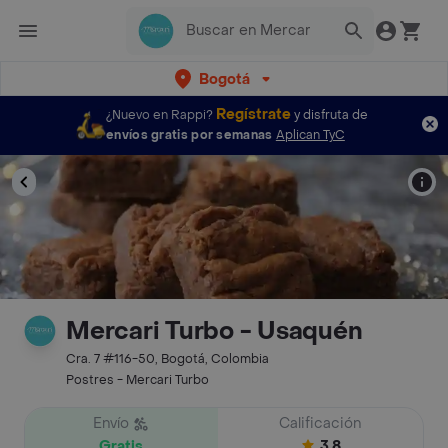
Bogotá
Regístrate
¿Nuevo en Rappi?
y disfruta de
envíos gratis por semanas
Aplican TyC
Mercari Turbo - Usaquén
Cra. 7 #116-50, Bogotá, Colombia
Postres - Mercari Turbo
Envío
Calificación
Gratis
3.8