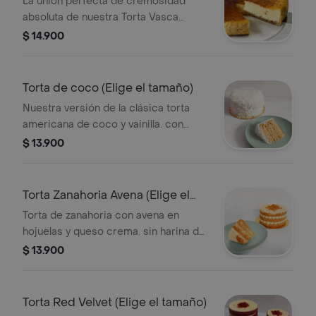
La unión perfecta de cremosidad
absoluta de nuestra Torta Vasca
horneada sobre una base de brownie
$ 14.900
clásico melcochuuudo. Un contraste
de texturas único que se deshace en
la boca. (Elige el tamaño)
Torta de coco (Elige el tamaño)
Nuestra versión de la clásica torta
americana de coco y vainilla. con
delicados toques de arequipe y suave
$ 13.900
merengue. ¡un placer irresistible en
cada bocado! (Elige tu tamaño)
Torta Zanahoria Avena (Elige el
tamaño)
Torta de zanahoria con avena en
hojuelas y queso crema. sin harina de
trigo. ¡sabor casero y saludable!
$ 13.900
puede contener trazas de gluten!
(Elige tu tamaño)
Torta Red Velvet (Elige el tamaño)