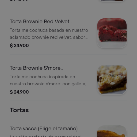
Torta Brownie Red Velvet
Melcochuda
Torta melcochuda basada en nuestro
aclamado brownie red velvet. sabor
único y textura inolvidable.
$ 24.900
Torta Brownie S'more
Melcochuda
Torta melcochuda inspirada en
nuestro brownie s'more: con galleta,
blondie, caramelo salado,
$ 24.900
marshmallows y chocolatina. ¡un
placer inolvidable!
Tortas
Torta vasca (Elige el tamaño)