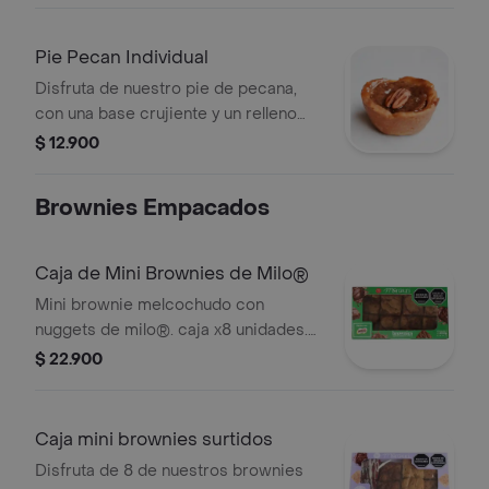
limón, coronado con un suave
merengue. ¡fresco y perfectamente
Pie Pecan Individual
ácido!
Disfruta de nuestro pie de pecana,
con una base crujiente y un relleno
denso y dulce, repleto de nueces
$ 12.900
pecanas. ¡ideal para los amantes del
sabor tradicional!
Brownies Empacados
Caja de Mini Brownies de Milo®
Mini brownie melcochudo con
nuggets de milo®. caja x8 unidades.
200g. .
$ 22.900
Caja mini brownies surtidos
Disfruta de 8 de nuestros brownies