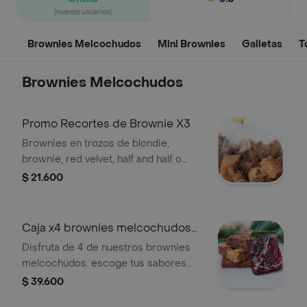
(nuevos usuarios)
Brownies Melcochudos
Mini Brownies
Galletas
T
Brownies Melcochudos
Promo Recortes de Brownie X3
Brownies en trozos de blondie,
brownie, red velvet, half and half o
melcochudos.
$ 21.600
Caja x4 brownies melcochudos
tú eliges
Disfruta de 4 de nuestros brownies
melcochudos. escoge tus sabores
favoritos. ¡ideal para compartir!
$ 39.600