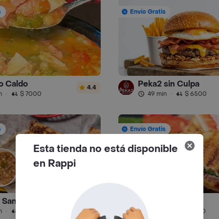
s
Envío Gratis
o Caldo
Peka2 sin Culpa
4.4
n
·
$ 7000
49 min
·
$ 6500
s
Envío Gratis
Esta tienda no está disponible
en Rappi
 Sandwich Bogota
Gordo House
n
·
$ 6500
19 min
·
$ 5500