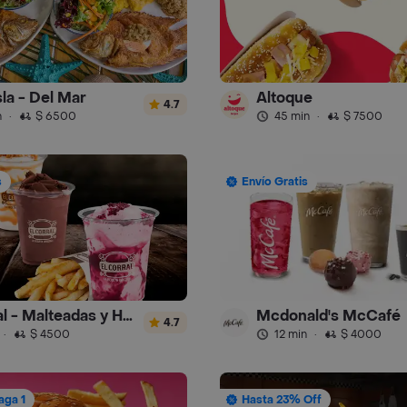
sla - Del Mar
Altoque
4.7
n
·
$ 6500
45 min
·
$ 7500
s
Envío Gratis
El Corral - Malteadas y Helados
Mcdonald's McCafé
4.7
·
$ 4500
12 min
·
$ 4000
aga 1
Hasta 23% Off