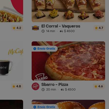
El Corral - Vaqueros
4.2
4.7
14 min
·
$ 4500
Envío Gratis
Sbarro - Pizza
4.8
4.6
20 min
·
$ 4500
Envío Gratis