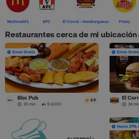
McDonald's
KFC
El Corral - Hamburguesa
Frisby
Restaurantes cerca de mi ubicación
Envío Gratis
Envío Grati
Bbc Pub
El Cor
4.9
25 min
·
$ 6000
24 mi
Hasta 37% 