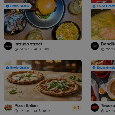
Envío Gratis
Envío Grati
Intruso street
Bendit
34 min
·
$ 5000
29 mi
Envío Gratis
Envío Grati
Pizza Italian
Tesoro
5
27 min
·
$ 2500
39 mi