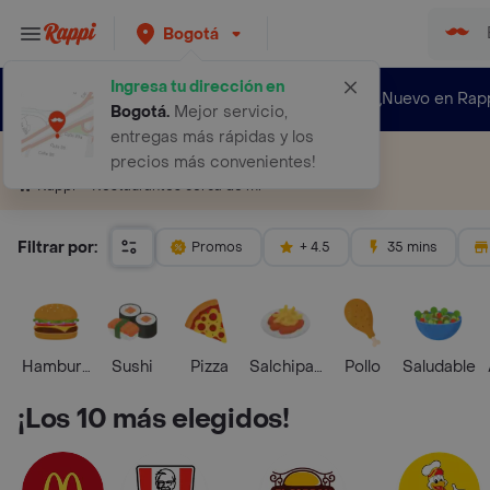
Bogotá
Ingresa tu dirección en
¿Nuevo en Rap
Bogotá
.
Mejor servicio,
entregas más rápidas y los
Restaurantes cerca de mí
precios más convenientes!
Restaurantes cerca de mí
Rappi
Filtrar por:
Promos
+ 4.5
35 mins
Hamburguesa
Sushi
Pizza
Salchipapas
Pollo
Saludable
¡Los 10 más elegidos!