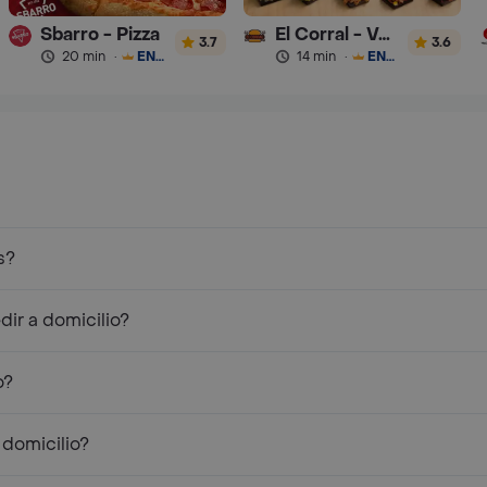
Sbarro - Pizza
El Corral - Vaqueros
3.7
3.6
20 min
·
ENVÍO GRATIS
14 min
·
ENVÍO GRATIS
s?
ir a domicilio?
o?
 domicilio?