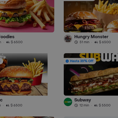
Foodies
Hungry Monster
n
·
$ 6500
51 min
·
$ 6500
s
Hasta 35% Off
c
Subway
n
·
$ 6500
12 min
·
$ 5500