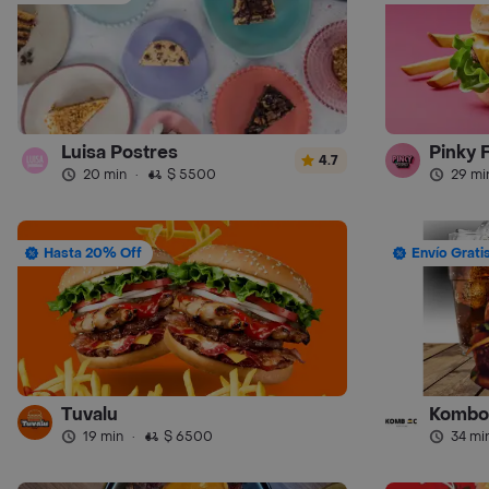
Luisa Postres
Pinky 
4.7
20 min
·
$ 5500
29 mi
Hasta 20% Off
Envío Grati
Tuvalu
Kombo
19 min
·
$ 6500
34 mi