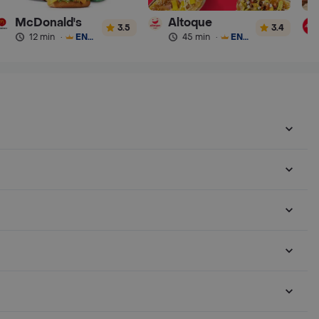
McDonald's
Altoque
3.5
3.4
12 min
·
ENVÍO GRATIS
45 min
·
ENVÍO GRATIS