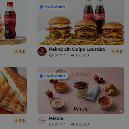
Envío Gratis
Peka2 sin Culpa Lourdes
4.8
4.6
51 min
·
$ 6500
Envío Gratis
Pétale
4.6
51 min
·
$ 6500