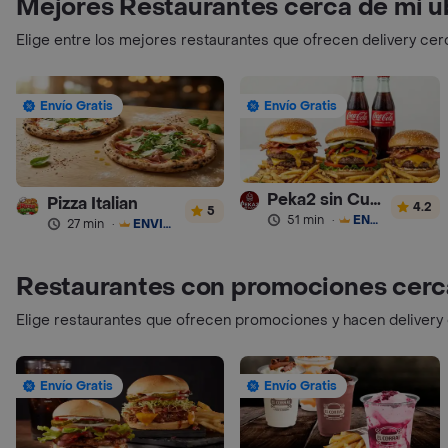
Mejores Restaurantes cerca de mi u
Elige entre los mejores restaurantes que ofrecen delivery cer
Envío Gratis
Envío Gratis
Peka2 sin Culpa Lourdes
Pizza Italian
4.2
5
51 min
·
ENVÍO GRATIS
27 min
·
ENVÍO GRATIS
Restaurantes con promociones cerc
Elige restaurantes que ofrecen promociones y hacen delivery
Envío Gratis
Envío Gratis