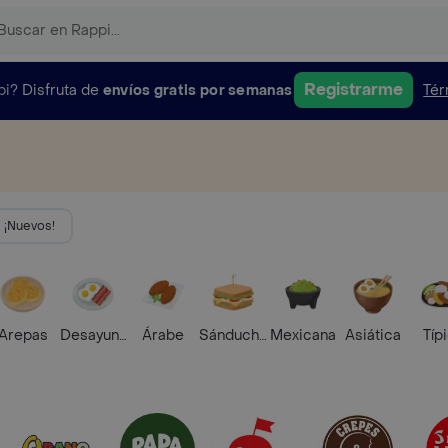
Registrarme
pi?
Disfruta de
envíos gratis por semanas
Tér
¡Nuevos!
Arepas
Desayunos
Árabe
Sánduches
Mexicana
Asiática
Típ