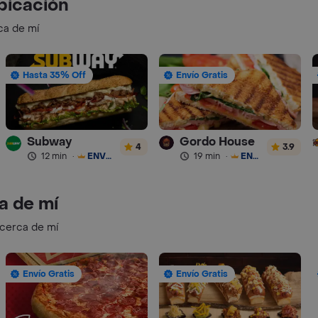
bicación
ca de mí
Hasta 35% Off
Envío Gratis
Subway
Gordo House
4
3.9
12 min
·
ENVÍO GRATIS
19 min
·
ENVÍO GRATIS
a de mí
 cerca de mí
Envío Gratis
Envío Gratis