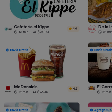
Cafetería el Kippe
De la I
4.9
51 min
·
$ 6000
51 mi
Envío Gratis
Envío Grati
McDonald's
4.7
12 min
·
$ 3500
12 min
Envío Gratis
Agrega 2, p