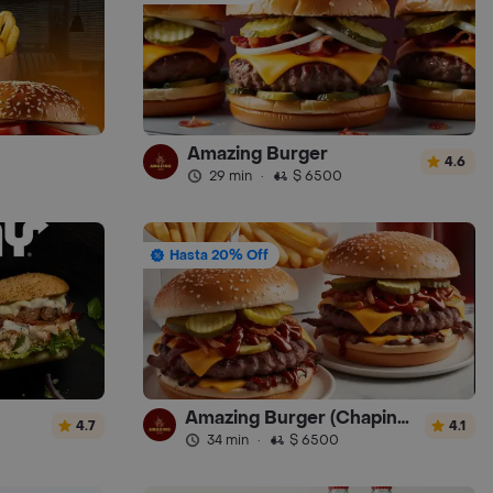
Amazing Burger
4.6
29 min
·
$ 6500
Hasta 20% Off
Amazing Burger (Chapinero)
4.7
4.1
34 min
·
$ 6500