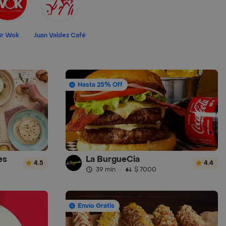
Sr Wok
Juan Valdez Café
Hasta 25% Off
es
La BurgueCia
4.5
4.4
39 min
·
$ 7000
Envío Gratis