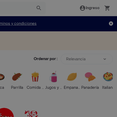
Ingreso
minos y condiciones
Ordenar por :
Relevancia
ica
Parrilla
Comida Rápida
Jugos y Batidos
Empanadas
Panadería
Italiana