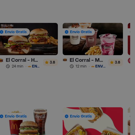
Envío Gratis
Envío Gratis
El Corral - Hamburguesa
El Corral - Malteadas y Helados
3.8
3.8
24 min
·
ENVÍO GRATIS
12 min
·
ENVÍO GRATIS
Envío Gratis
Envío Gratis