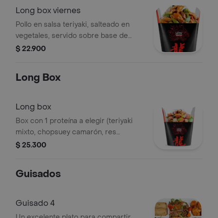
Long box viernes
Pollo en salsa teriyaki, salteado en
vegetales, servido sobre base de
arroz frito ó pasta.
$ 22.900
Long Box
Long box
Box con 1 proteína a elegir (teriyaki
mixto, chopsuey camarón, res
pimienta, pollo agridulce, pollo
$ 25.300
teriyaki, chopsuey mixto, cerdo
ahumado) servido sobre base de
Guisados
arroz frito ó pasta.
Guisado 4
Un excelente plato para compartir,