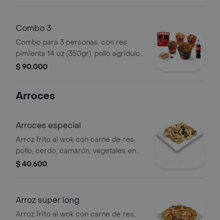
pastas 14 oz (280gr) y 2 coca-cola de
400 ml.
Combo 3
Combo para 3 personas, con res
pimienta 14 oz (350gr), pollo agridulce
14 oz (280gr), pollo teriyaki 14 oz
$ 90.000
(330gr), arroz 24 oz (480gr), 2 lumpias
y 1 coca-cola de 1.5 l.
Arroces
Arroces especial
Arroz frito al wok con carne de res,
pollo, cerdo, camarón, vegetales en
salsa de la casa y tamaño a elegir..
$ 40.600
Arroz super long
Arroz frito al wok con carne de res,