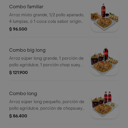
Combo familiar
Arroz mixto grande, 1/2 pollo apanado,
4 lumpias, ó 1 coca cola sabor original
1.5 l. ideal para 4 personas.
$ 96.500
Combo big long
Arroz súper long grande, 1 porción de
pollo agridulce, 1 porción chop suey, 4
lumpias, 1 coca cola 1.5 l. ideal para 4
$ 121.900
ó 5 personas.
Combo long
Arroz súper long pequeño, porción de
pollo agridulce, porción de chopsuey,
2 lumpias, 2 coca cola 400 ml., ideal
$ 86.400
para 2-3 personas.