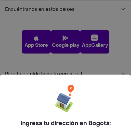
Encuéntranos en estos países
App Store
Google play
AppGallery
Pide tu comida favorita cerca de ti
Categorías
Únete a Rappi
Ingresa tu dirección en Bogotá:
Sobre Rappi