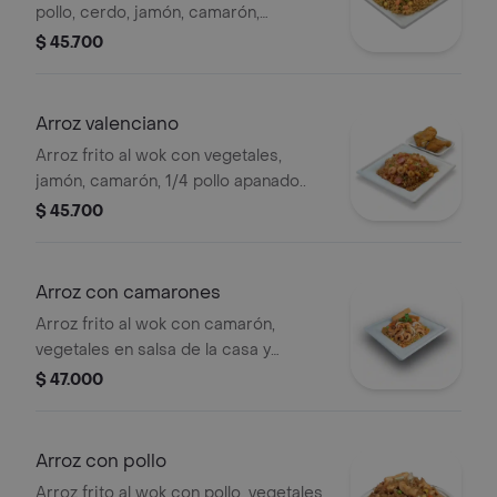
pollo, cerdo, jamón, camarón,
vegetales en salsa de la casa y
$ 45.700
tamaño a elegir..
Arroz valenciano
Arroz frito al wok con vegetales,
jamón, camarón, 1/4 pollo apanado..
$ 45.700
Arroz con camarones
Arroz frito al wok con camarón,
vegetales en salsa de la casa y
tamaño a elegir.
$ 47.000
Arroz con pollo
Arroz frito al wok con pollo, vegetales