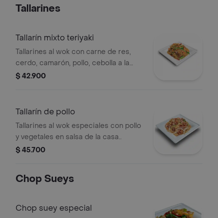
Tallarines
Tallarín mixto teriyaki
Tallarines al wok con carne de res,
cerdo, camarón, pollo, cebolla a la
juliana y salsa teriyaki.
$ 42.900
Tallarín de pollo
Tallarines al wok especiales con pollo
y vegetales en salsa de la casa..
$ 45.700
Chop Sueys
Chop suey especial