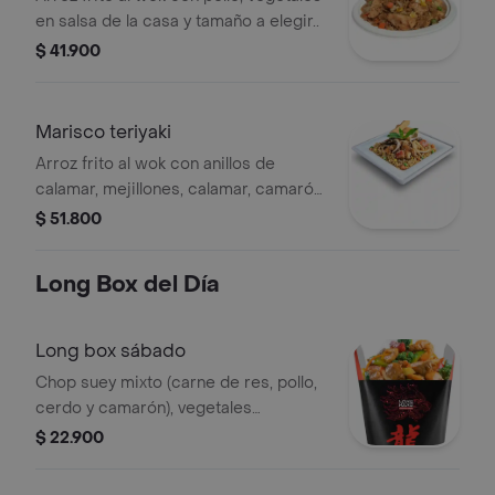
en salsa de la casa y tamaño a elegir..
$ 41.900
Marisco teriyaki
Arroz frito al wok con anillos de
calamar, mejillones, calamar, camarón,
ostras, pulpo, palmitos de cangrejo,
$ 51.800
pescado, cebolla en julianas y salsa
teriyaki.
Long Box del Día
Long box sábado
Chop suey mixto (carne de res, pollo,
cerdo y camarón), vegetales
salteados, servido sobre base de
$ 22.900
arroz frito ó pasta.