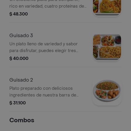
rico en variedad, cuatro proteínas de
nuestra barra de comidas, servido
$ 48.300
sobre base de arroz frito y/o pasta.
Guisado 3
Un plato lleno de variedad y sabor
para disfrutar, puedes elegir tres
proteínas de nuestra barra de
$ 40.000
comidas, servido sobre base de arroz
frito y/o pasta.
Guisado 2
Plato preparado con deliciosos
ingredientes de nuestra barra de
comidas, donde puedes combinar
$ 31.100
dos proteínas, servido sobre base de
arroz frito y/o pasta. (la elección de
Combos
proteína deben ser dos opciones
distintas).