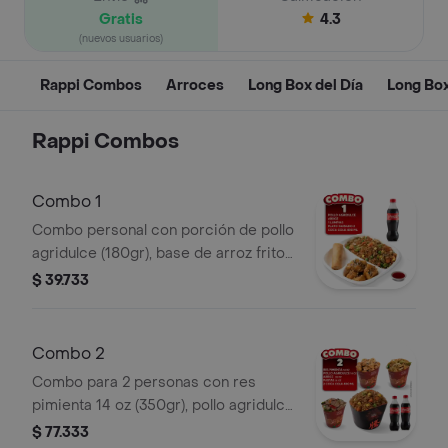
Gratis
4.3
(nuevos usuarios)
Rappi Combos
Arroces
Long Box del Día
Long Bo
Rappi Combos
Combo 1
Combo personal con porción de pollo
agridulce (180gr), base de arroz frito
(240gr), 1 lumpia y coca-cola de 400
$ 39.733
ml.
Combo 2
Combo para 2 personas con res
pimienta 14 oz (350gr), pollo agridulce
14 oz (280 gr), arroz 24 oz (480gr),
$ 77.333