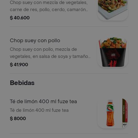
Chop suey con mezcla de vegetales,
carne de res, pollo, cerdo, camarón
en salsa de soya y tamaño a elegir..
$ 40.600
Chop suey con pollo
Chop suey con pollo, mezcla de
vegetales, en salsa de soya y tamaño
a elegir..
$ 41.900
Bebidas
Té de limón 400 ml fuze tea
Té de limón 400 ml fuze tea
$ 8000