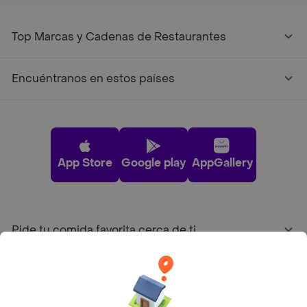
Top Marcas y Cadenas de Restaurantes
Encuéntranos en estos países
App Store
Google play
AppGallery
Pide tu comida favorita cerca de ti
Categorías