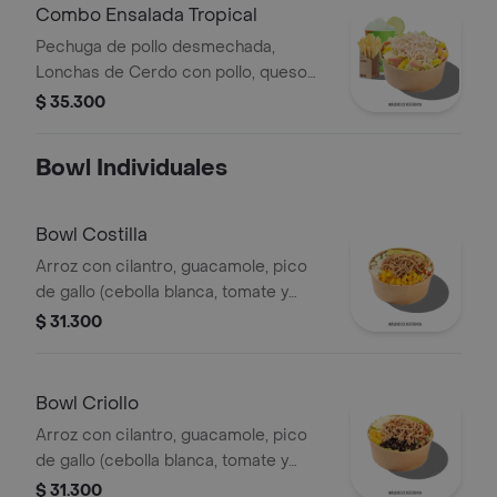
Combo Ensalada Tropical
Pechuga de pollo desmechada,
Lonchas de Cerdo con pollo, queso
amarillo, piña calada, lechuga batavia y
$ 35.300
mayonesa.
Bowl Individuales
Bowl Costilla
Arroz con cilantro, guacamole, pico
de gallo (cebolla blanca, tomate y
cilantro), piña calada asada y costilla
$ 31.300
de cerdo desmechada.
Bowl Criollo
Arroz con cilantro, guacamole, pico
de gallo (cebolla blanca, tomate y
cilantro), carne de res desmechada,
$ 31.300