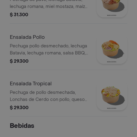
lechuga romana, miel mostaza, maíz
tierno, tomate chonto, croutones y
$ 31.300
tocineta.
Ensalada Pollo
Pechuga pollo desmechado, lechuga
Batavia, lechuga romana, salsa BBQ,
tomate chonto, queso mozzarella,
$ 29.300
cebolla roja y croutones.
Ensalada Tropical
Pechuga de pollo desmechada,
Lonchas de Cerdo con pollo, queso
amarillo, piña calada, lechuga batavia y
$ 29.300
mayonesa.
Bebidas