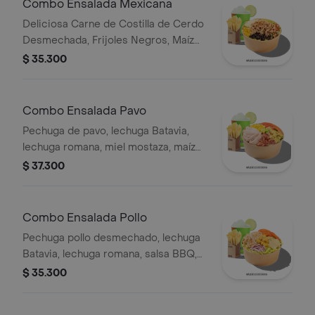
Combo Ensalada Mexicana
Deliciosa Carne de Costilla de Cerdo
Desmechada, Frijoles Negros, Maíz
tierno, Queso mozzarella, Guacamole,
$ 35.300
Pico de gallo, Lechuga Batavia.
Combo Ensalada Pavo
Pechuga de pavo, lechuga Batavia,
lechuga romana, miel mostaza, maíz
tierno, tomate chonto, croutones y
$ 37.300
tocinet, papas y bebida.
Combo Ensalada Pollo
Pechuga pollo desmechado, lechuga
Batavia, lechuga romana, salsa BBQ,
tomate chonto, queso mozzarella,
$ 35.300
cebolla roja y croutones, papas y
bebida.