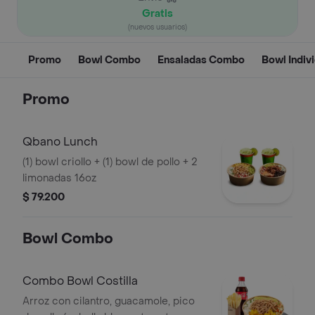
Gratis
(nuevos usuarios)
Promo
Bowl Combo
Ensaladas Combo
Bowl Indiv
Promo
Qbano Lunch
(1) bowl criollo + (1) bowl de pollo + 2
limonadas 16oz
$ 79.200
Bowl Combo
Combo Bowl Costilla
Arroz con cilantro, guacamole, pico