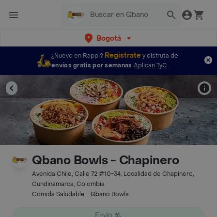
Bogotá
Regístrate
¿Nuevo en Rappi?
y disfruta de
envíos gratis por semanas
Aplican TyC
Qbano Bowls - Chapinero
Avenida Chile, Calle 72 #10-34, Localidad de Chapinero,
Cundinamarca, Colombia
Comida Saludable - Qbano Bowls
Envío