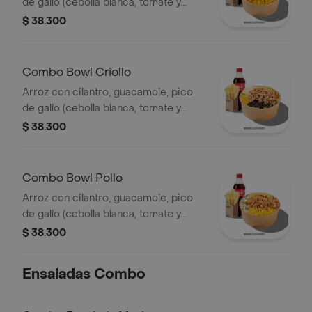
de gallo (cebolla blanca, tomate y
cilantro), piña calada asada y costilla
$ 38.300
de cerdo desmechada.
Combo Bowl Criollo
Arroz con cilantro, guacamole, pico
de gallo (cebolla blanca, tomate y
cilantro), carne de res desmechada,
$ 38.300
hogo, chorizo de cerdo y fríjoles
negros.
Combo Bowl Pollo
Arroz con cilantro, guacamole, pico
de gallo (cebolla blanca, tomate y
cilantro), maíz tierno, hogo y pechuga
$ 38.300
de pollo desmechada.
Ensaladas Combo