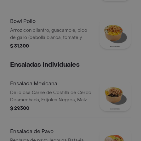
hogo, chorizo de cerdo y fríjoles
negros.
Bowl Pollo
Arroz con cilantro, guacamole, pico
de gallo (cebolla blanca, tomate y
cilantro), maíz tierno, hogo y pechuga
$ 31.300
de pollo desmechada.
Ensaladas Individuales
Ensalada Mexicana
Deliciosa Carne de Costilla de Cerdo
Desmechada, Frijoles Negros, Maíz
tierno, Queso mozzarella, Guacamole,
$ 29.300
Pico de gallo, Lechuga Batavia.
Ensalada de Pavo
Pechuga de pavo, lechuga Batavia,