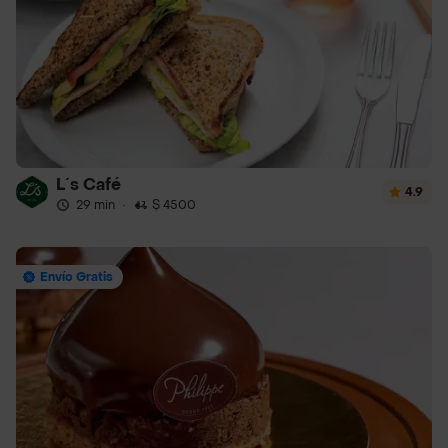
L´s Café
4.9
29 min
·
$ 4500
Envío Gratis