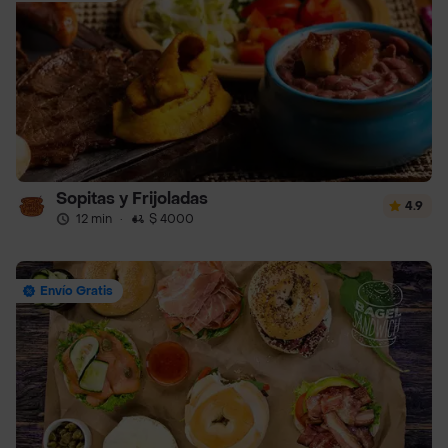
Sopitas y Frijoladas
4.9
12 min
·
$ 4000
Envío Gratis