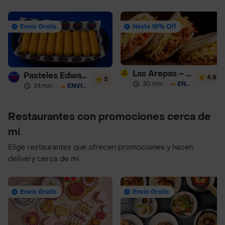
Envío Gratis
Hasta 18% Off
Las Arepas – Arepas Rellenas
Pasteles Edward
4.8
5
30 min
·
ENVÍO GRATIS
24 min
·
ENVÍO GRATIS
Restaurantes con promociones cerca de
mí
Elige restaurantes que ofrecen promociones y hacen
delivery cerca de mí
Envío Gratis
Envío Gratis