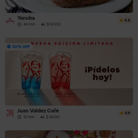
Yanuba
4.8
44 min
·
$ 5000
50% OFF
Juan Valdez Café
4.9
12 min
·
$ 4000