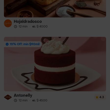
Hojaldradosco
12 min
·
$ 4000
15% Off: mín $90mil
Antonelly
4.3
12 min
·
$ 4500