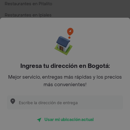
Restaurantes en Pitalito
Restaurantes en Ipiales
Restaurantes en San Andres
Restaurantes cerca de mi para pedir Comida a Domicilio -
Top Marcas y Cadenas de Restaurantes
Ingresa tu dirección en Bogotá:
Encuéntranos en estos países
Mejor servicio, entregas más rápidas y los precios
más convenientes!
App Store
Google play
AppGallery
Usar mi ubicación actual