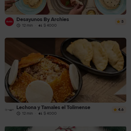
Desayunos By Archies
5
12 min
·
$ 4000
Lechona y Tamales el Tolimense
4.6
12 min
·
$ 4000