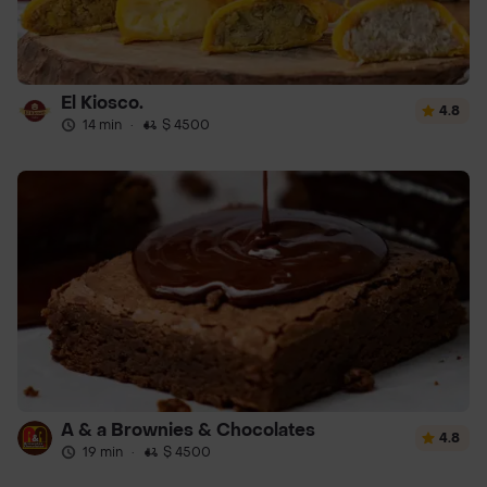
El Kiosco.
4.8
14 min
·
$ 4500
A & a Brownies & Chocolates
4.8
19 min
·
$ 4500