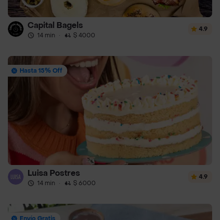
Capital Bagels
4.9
14 min
·
$ 4000
Hasta 15% Off
Luisa Postres
4.9
14 min
·
$ 6000
Envío Gratis