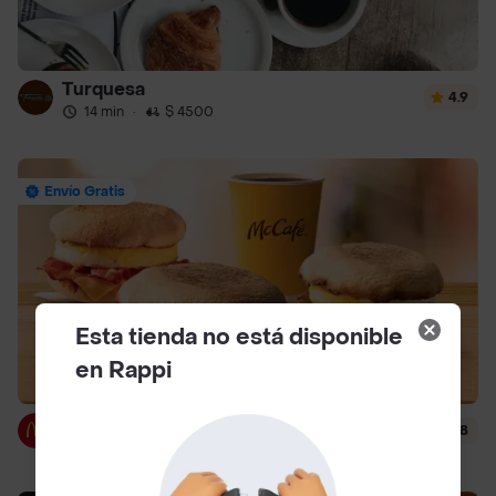
Turquesa
4.9
14 min
·
$ 4500
Envío Gratis
Esta tienda no está disponible
en Rappi
McDonald's
4.8
14 min
·
$ 3000