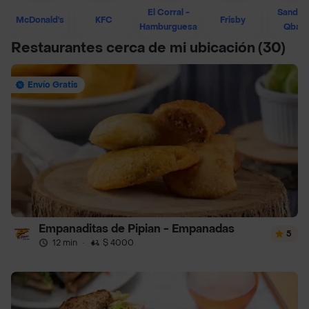
El Corral -
Sandwi
McDonald's
KFC
Frisby
Hamburguesa
Qban
Restaurantes cerca de mi ubicación
(30)
Envío Gratis
Empanaditas de Pipian - Empanadas
5
12 min
·
$ 4000