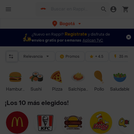
Bogotá
Regístrate
¿Nuevo en Rappi?
y disfruta de
envíos gratis por semanas
Aplican TyC
Relevancia
Promos
+ 4.5
35 mins
Hamburguesa
Sushi
Pizza
Salchipapas
Pollo
Saludable
¡Los 10 más elegidos!