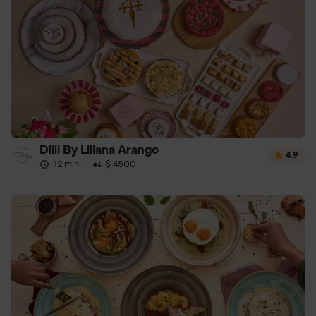
Dlili By Liliana Arango
4.9
12 min
·
$ 4500