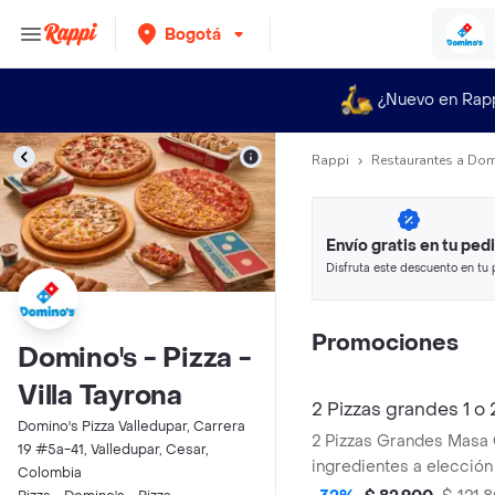
Bogotá
¿Nuevo en Rap
Rappi
Restaurantes a Dom
Envío gratis en tu ped
Disfruta este descuento en tu 
en minutos.
Promociones
Domino's - Pizza -
Villa Tayrona
2 Pizzas grandes 1 o 
Domino's Pizza Valledupar, Carrera
2 Pizzas Grandes Masa O
19 #5a-41, Valledupar, Cesar,
ingredientes a elección
Colombia