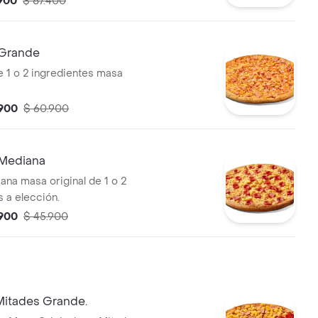
.900
$ 87.400
 Grande
e 1 o 2 ingredientes masa
.900
$ 60.900
Mediana
ana masa original de 1 o 2
s a elección.
.900
$ 45.900
Mitades Grande.