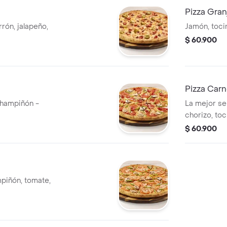
Pizza Gran
rón, jalapeño,
Jamón, tocin
$ 60.900
Pizza Car
Champiñón -
La mejor se
chorizo, toc
$ 60.900
piñón, tomate,