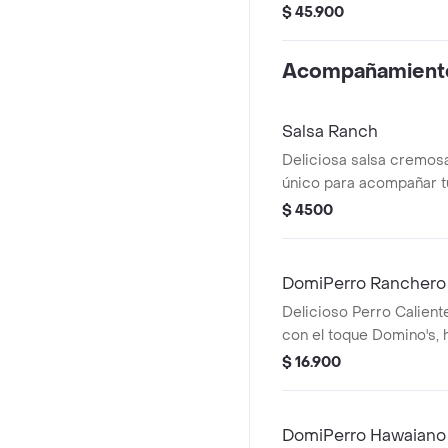
$ 45.900
Acompañamient
Salsa Ranch
Deliciosa salsa cremos
único para acompañar t
favorita.
$ 4500
DomiPerro Ranchero
Delicioso Perro Calien
con el toque Domino's,
pan pizza y bordes rell
$ 16.900
acompañado de cebolla, 
de tomate
DomiPerro Hawaiano