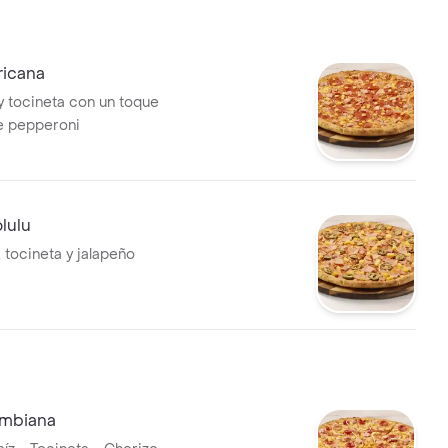
ricana
y tocineta con un toque
e pepperoni
lulu
 tocineta y jalapeño
ombiana