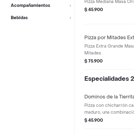
Pizza Mediana Masa Orig
Acompañamientos
$ 45.900
Bebidas
Pizza por Mitades Ex
Pizza Extra Grande Masa
Mitades.
$ 75.900
Especialidades 2
Dominos de la Tierrit
Pizza con chicharrón ca
maduro, una combinació
sabores de Colombia e
$ 45.900