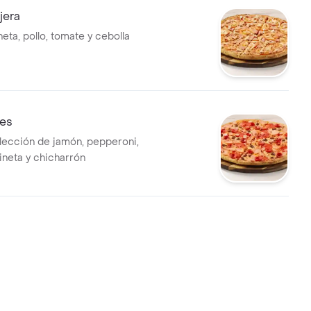
jera
eta, pollo, tomate y cebolla
nes
lección de jamón, pepperoni,
ineta y chicharrón