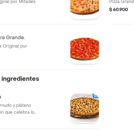
inal por Mitades.
Pizza Grand
$ 60.900
tra Grande.
 Original por
 ingredientes
a
rnudo y plátano
n que celebra los
n cada bocado