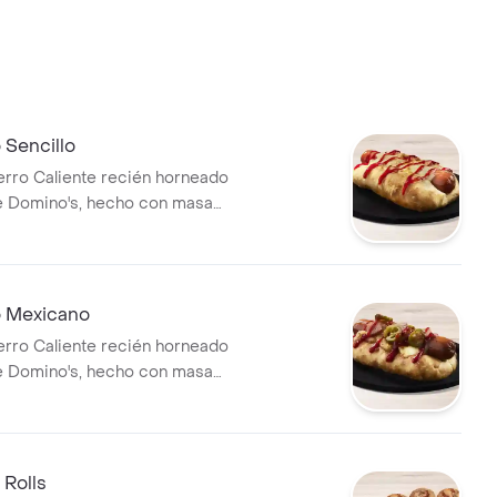
 Sencillo
erro Caliente recién horneado
e Domino's, hecho con masa
 bordes rellenos de queso
 de salsa de tomate.
 Mexicano
erro Caliente recién horneado
e Domino's, hecho con masa
 bordes rellenos de queso
de jalapeño, tocineta y salsa
 Rolls