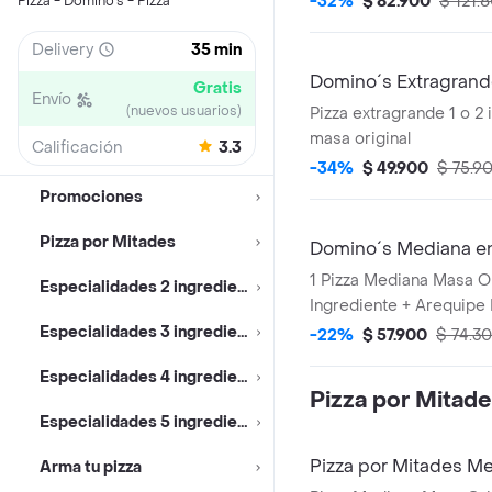
-32%
$ 82.900
$ 121.
Pizza - Domino's - Pizza
Delivery
35 min
Domino´s Extragran
Gratis
Envío
(nuevos usuarios)
Pizza extragrande 1 o 2
masa original
Calificación
3.3
-34%
$ 49.900
$ 75.9
Promociones
Pizza por Mitades
Domino´s Mediana 
1 Pizza Mediana Masa Or
Especialidades 2 ingredientes
Ingrediente + Arequipe 
Zero 1.5lts.
Especialidades 3 ingredientes
-22%
$ 57.900
$ 74.3
Especialidades 4 ingredientes
Pizza por Mitad
Especialidades 5 ingredientes
Pizza por Mitades Me
Arma tu pizza