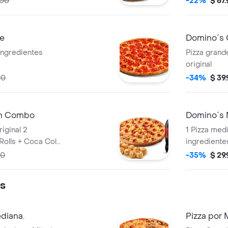
800
-22%
$ 67
de
Domino´s
 ingredientes
Pizza grand
original
00
-34%
$ 39
en Combo
Domino´s 
iginal 2
1 Pizza medi
Rolls + Coca Cola
ingrediente
00
-35%
$ 29
es
diana.
Pizza por 