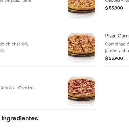
s de pollo, piña,
Cebolla - Ma
$ 55.900
Pizza Carn
de chicharrón,
Combinación
BQ
jamón y cho
$ 55.900
Cebolla - Chorizo
 ingredientes