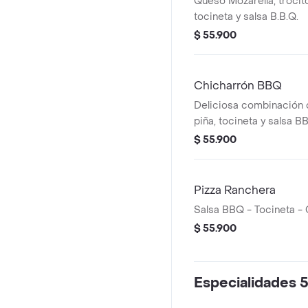
Queso Mozarella, trocito
tocineta y salsa B.B.Q.
$ 55.900
Chicharrón BBQ
Deliciosa combinación 
piña, tocineta y salsa B
$ 55.900
Pizza Ranchera
Salsa BBQ - Tocineta - 
$ 55.900
Especialidades 5