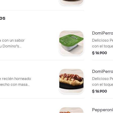
os
DomiPerro
a con un sabor
Delicioso P
u Domino''s
con el toqu
pan pizza y
$ 16.900
acompañado
DomiPerro
te recién horneado
Delicioso P
 hecho con masa
con el toqu
enos de queso
pan pizza y
$ 16.900
tocineta y salsa
acompañado 
de tomate.
Pepperoni