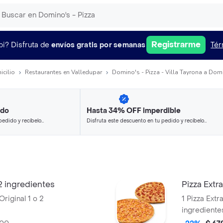
Registrarme
pi?
Disfruta de
envíos gratis por semanas
Tér
icilio
Restaurantes en Valledupar
Domino's - Pizza - Villa Tayrona a Domi
ido
Hasta 34% OFF imperdible
pedido y recíbelo
Disfruta este descuento en tu pedido y recíbelo
en minutos.
2 ingredientes
Pizza Extr
riginal 1 o 2
1 Pizza Extr
ingrediente
Zero 1.5L