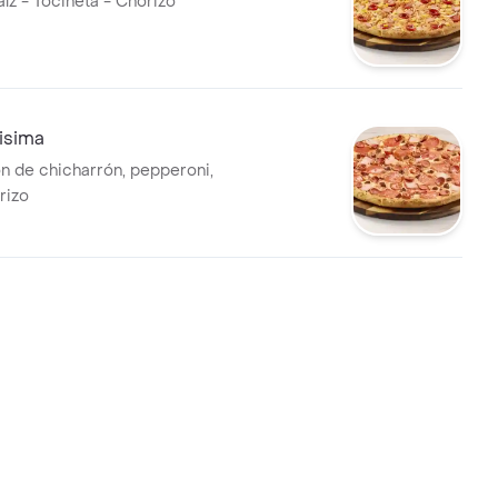
íz - Tocineta - Chorizo
isima
 de chicharrón, pepperoni,
rizo