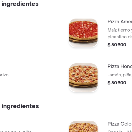
 ingredientes
Pizza Ame
Maíz tierno 
picantico d
$ 50.900
Pizza Hono
orizo
Jamón, piña,
$ 50.900
 ingredientes
Pizza Col