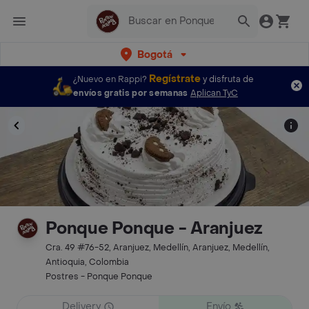
Bogotá
Regístrate
¿Nuevo en Rappi?
y disfruta de
envíos gratis por semanas
Aplican TyC
Ponque Ponque - Aranjuez
Cra. 49 #76-52, Aranjuez, Medellín, Aranjuez, Medellín,
Antioquia, Colombia
Postres - Ponque Ponque
Delivery
Envío