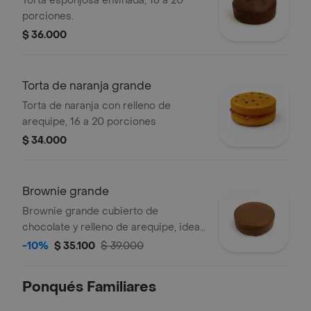
Torta esponjosa envinada, 16 a 20
porciones.
$ 36.000
Torta de naranja grande
Torta de naranja con relleno de
arequipe, 16 a 20 porciones
$ 34.000
Brownie grande
Brownie grande cubierto de
chocolate y relleno de arequipe, ideal
para 16 a 20 porciones.
-10%
$ 35.100
$ 39.000
Ponqués Familiares