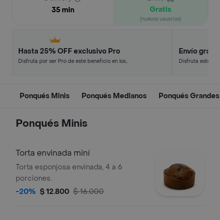
Gratis
35 min
(nuevos usuarios)
Hasta 25% OFF exclusivo Pro
Envío gratis
Disfruta por ser Pro de este beneficio en los
Disfruta este de
restaurantes y tiendas más top.
en minutos.
Ponqués Minis
Ponqués Medianos
Ponqués Grandes
Ponqués Minis
Torta envinada miní
Torta esponjosa envinada, 4 a 6
porciones.
-20%
$ 12.800
$ 16.000