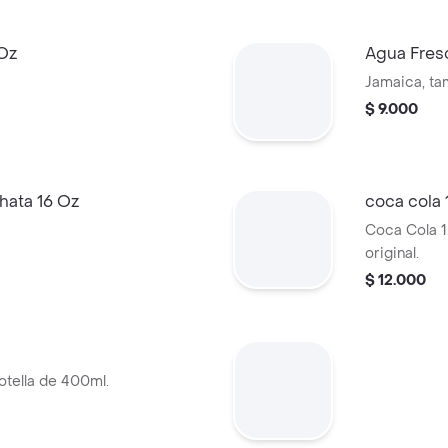
 Oz
Agua Fres
Jamaica, ta
$ 9.000
hata 16 Oz
coca cola 
Coca Cola 1
original.
$ 12.000
otella de 400ml.