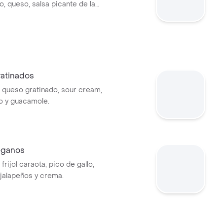
 queso, salsa picante de la
ream, pico de gallo y
atinados
queso gratinado, sour cream,
lo y guacamole.
eganos
rijol caraota, pico de gallo,
jalapeños y crema.