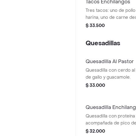
Tacos Enchilangos
Tres tacos: uno de pollo 
harina, uno de carne d
tortilla crujiente y uno de
$ 33.500
de maíz. Acompañados d
gallo y sour cream.
Quesadillas
Quesadilla Al Pastor
Quesadilla con cerdo al 
de gallo y guacamole.
$ 33.000
Quesadilla Enchilan
Quesadilla con proteína 
acompañada de pico de 
guacamole.
$ 32.000