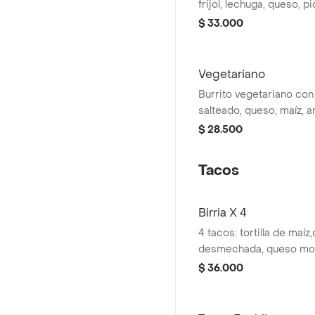
frijol, lechuga, queso, p
cream y guacamole.
$ 33.000
Vegetariano
Burrito vegetariano con
salteado, queso, maíz, arr
lechuga, pico de gallo, 
$ 28.500
guacamole.
Tacos
Birria X 4
4 tacos: tortilla de maíz
desmechada, queso mozz
guacamole, cebolla, cila
$ 36.000
birria