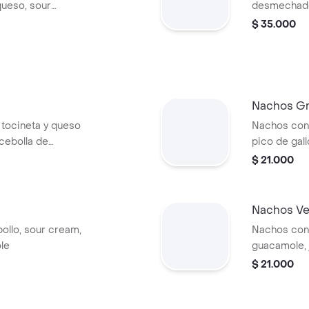
ueso, sour
desmechado,
guacamole.
casa, sour c
$ 35.000
guacamole.
Nachos Gr
 tocineta y queso
Nachos con 
cebolla de
pico de gal
$ 21.000
Nachos V
pollo, sour cream,
Nachos con f
le
guacamole, 
$ 21.000