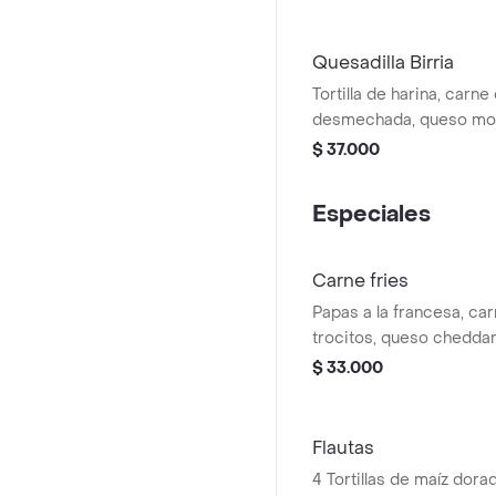
Quesadilla Birria
Tortilla de harina, carne
desmechada, queso moz
guacamole, cebolla, cila
$ 37.000
birria
Especiales
Carne fries
Papas a la francesa, ca
trocitos, queso cheddar
mozzarella, sour cream, 
$ 33.000
guacamole.
Flautas
4 Tortillas de maíz dorad