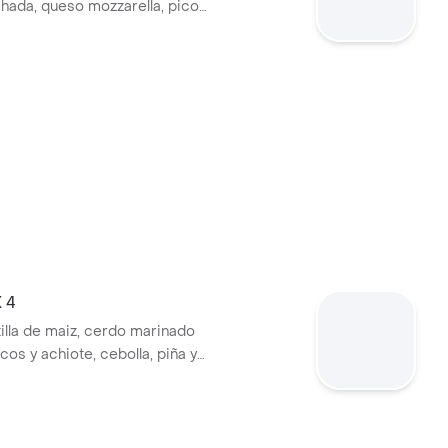
ada, queso mozzarella, pico
guacamole.
X 4
tilla de maiz, cerdo marinado
cos y achiote, cebolla, piña y