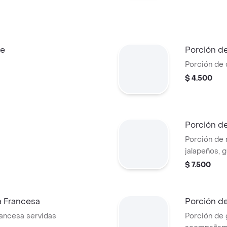
ce
Porción d
Porción de 
$ 4.500
Porción d
Porción de 
jalapeños, 
crema agria
$ 7.500
a Francesa
Porción d
rancesa servidas
Porción de 