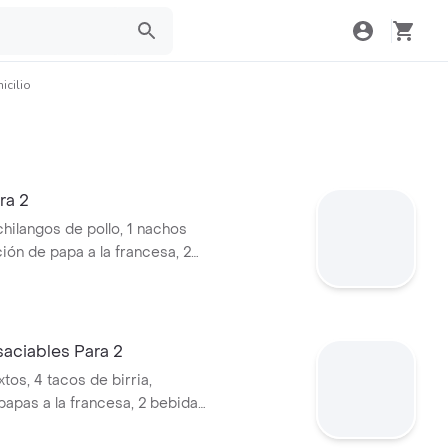
icilio
ra 2
chilangos de pollo, 1 nachos
ión de papa a la francesa, 2
nz a elegir
aciables Para 2
tos, 4 tacos de birria,
papas a la francesa, 2 bebidas
ir