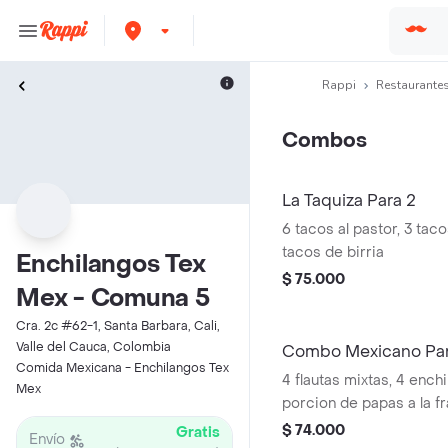
Rappi
Restaurantes
Combos
La Taquiza Para 2
6 tacos al pastor, 3 tac
tacos de birria
Enchilangos Tex
$ 75.000
Mex - Comuna 5
Cra. 2c #62-1, Santa Barbara, Cali,
Valle del Cauca, Colombia
Combo Mexicano Par
Comida Mexicana - Enchilangos Tex
4 flautas mixtas, 4 ench
Mex
porcion de papas a la f
12 oz a elegir
$ 74.000
Gratis
Envío