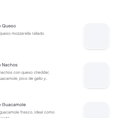
e Queso
queso mozzarella rallado.
e Nachos
nachos con queso cheddar,
guacamole, pico de gallo y
.
e Guacamole
guacamole fresco, ideal como