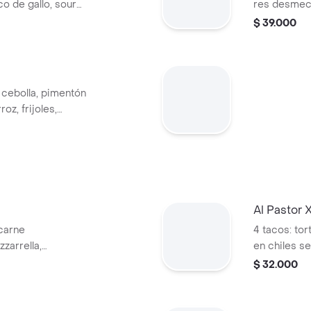
ico de gallo, sour
res desmech
de gallo y 
$ 39.000
 cebolla, pimentón
oz, frijoles,
crema agria y
Al Pastor 
,carne
4 tacos: tor
arrella,
en chiles se
ntro y caldo de
guacamole
$ 32.000