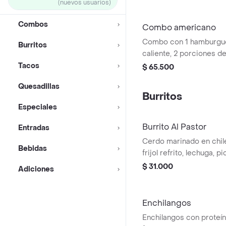
(nuevos usuarios)
Combos
Combo americano
Combo con 1 hamburgue
Burritos
caliente, 2 porciones de
francesa y 2 bebidas a 
Tacos
$ 65.500
Cola, Jamaica o limonad
Quesadillas
Burritos
Especiales
Burrito Al Pastor
Entradas
Cerdo marinado en chile
Bebidas
frijol refrito, lechuga, p
cream, guacamole, ques
$ 31.000
Adiciones
Enchilangos
Enchilangos con proteína