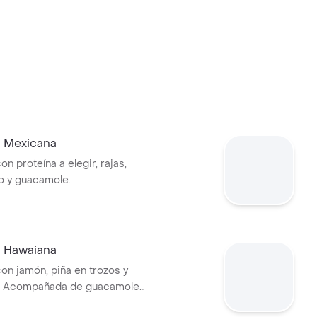
a Mexicana
on proteína a elegir, rajas,
lo y guacamole.
a Hawaiana
con jamón, piña en trozos y
. Acompañada de guacamole
llo.