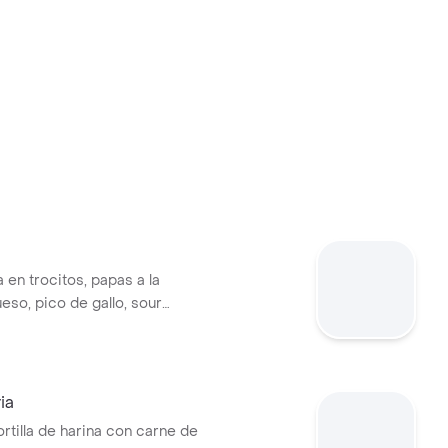
 en trocitos, papas a la
eso, pico de gallo, sour
amole y salsa de queso
ortilla.
ria
ortilla de harina con carne de