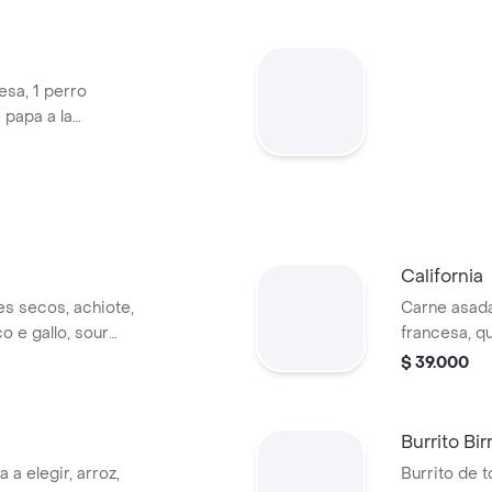
sa, 1 perro
 papa a la
elección: Coca-
a.
California
s secos, achiote,
Carne asada
ico e gallo, sour
francesa, qu
o y piña
cream, guac
$ 39.000
cheddar en t
Burrito Bir
 a elegir, arroz,
Burrito de t