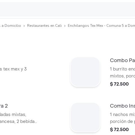
 a Domicilio
Restaurantes en Cali
Enchilangos Tex Mex - Comuna 5 a Dom
Combo Pa
os tex mex y 3
1 burrito en
mixtos, porc
bebidas 12 o
$ 72.500
a 2
Combo Ins
iladas mixtas,
1 nachos mix
rancesa, 2 bebidas
porción de 
12 oz a eleg
$ 72.500