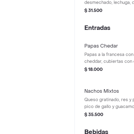
desmechado, lechuga, q
cream, pico de gallo y 
$ 31.500
Entradas
Papas Chedar
Papas a la francesa con
cheddar, cubiertas con 
verdeo.
$ 18.000
Nachos Mixtos
Queso gratinado, res y 
pico de gallo y guacamo
$ 35.500
Bebidas