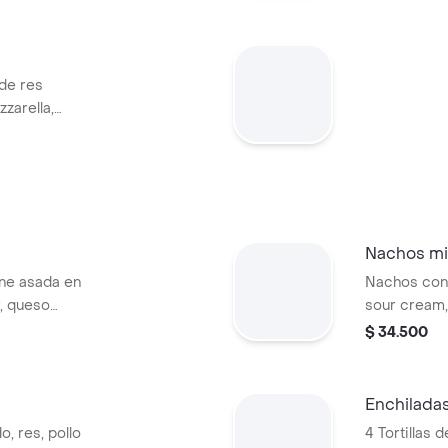
 de res
zarella,
ntro y caldo de
Nachos mi
rne asada en
Nachos con 
, queso
sour cream,
pico de gallo y
$ 34.500
Enchilada
o, res, pollo
4 Tortillas d