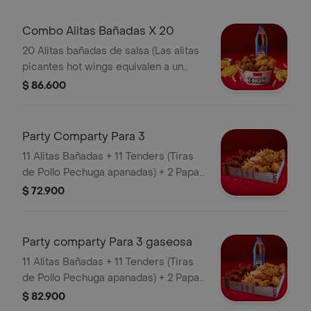
Combo Alitas Bañadas X 20
20 Alitas bañadas de salsa (Las alitas
picantes hot wings equivalen a un
trozo de ala) + 3 Papa Pequeña + 1
$ 86.600
Gaseosa 1,5 lts
Party Comparty Para 3
11 Alitas Bañadas + 11 Tenders (Tiras
de Pollo Pechuga apanadas) + 2 Papas
Pequeñas + 1 Balde de Salsa 100g
$ 72.900
Party comparty Para 3 gaseosa
11 Alitas Bañadas + 11 Tenders (Tiras
de Pollo Pechuga apanadas) + 2 Papas
Pequeñas + 1 Balde de Salsa 100g + 1
$ 82.900
Gaseosa 1,5 lts