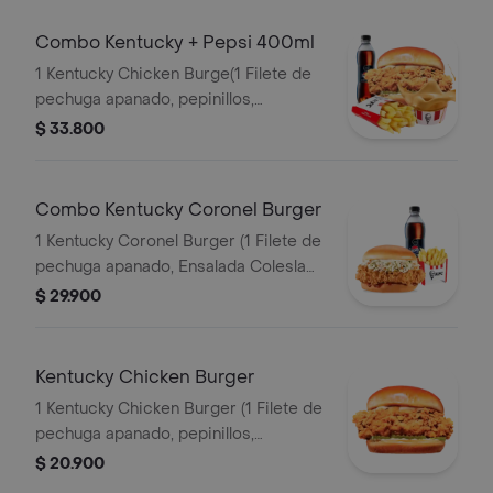
Combo Kentucky + Pepsi 400ml
1 Kentucky Chicken Burge(1 Filete de
pechuga apanado, pepinillos,
mayonesa premium y mantequilla) + 1
$ 33.800
Papa Pequeña + 1 Gaseosa PET
400ml + 1 Balde de Salsa 100g
Combo Kentucky Coronel Burger
1 Kentucky Coronel Burger (1 Filete de
pechuga apanado, Ensalada Coleslaw,
BBQ y mantequilla) + 1 Papa Pequeña
$ 29.900
+ 1 Gaseosa PET 400ml
Kentucky Chicken Burger
1 Kentucky Chicken Burger (1 Filete de
pechuga apanado, pepinillos,
mayonesa premium y mantequilla)
$ 20.900