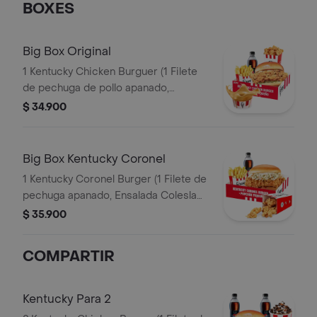
BOXES
Big Box Original
1 Kentucky Chicken Burguer (1 Filete
de pechuga de pollo apanado,
pepinillos, mayonesa premium y
$ 34.900
mantequilla) + 1 PopCorn Peq + 1 Papa
Peq + 1 Gaseosa Pet 400ml + 1 Balde
de Salsa 100g
Big Box Kentucky Coronel
1 Kentucky Coronel Burger (1 Filete de
pechuga apanado, Ensalada Coleslaw,
BBQ y mantequilla) + 1 Pop Corn
$ 35.900
Pequeño+ 1 Papa Pequeña + 1
Gaseosa PET 400ml
COMPARTIR
Kentucky Para 2