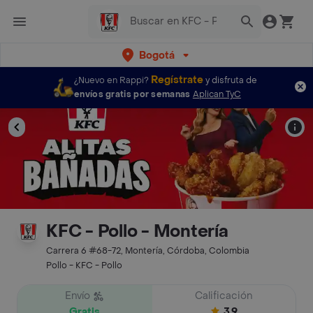
Bogotá
Regístrate
¿Nuevo en Rappi?
y disfruta de
envíos gratis por semanas
Aplican TyC
KFC - Pollo - Montería
Carrera 6 #68-72, Montería, Córdoba, Colombia
Pollo - KFC - Pollo
Envío
Calificación
Gratis
3.9