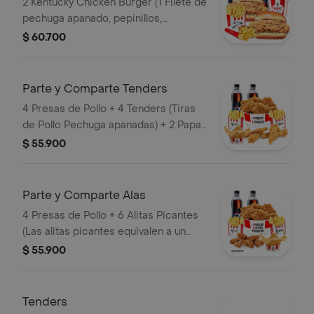
2 Kentucky Chicken Burger (1 Filete de
pechuga apanado, pepinillos,
mayonesa premium y mantequilla) + 2
$ 60.700
Papas Pequeñas + 2 Gaseosas PET
400ml + 1 Avalancha Oreo
Parte y Comparte Tenders
4 Presas de Pollo + 4 Tenders (Tiras
de Pollo Pechuga apanadas) + 2 Papas
Pequeñas + 1 Balde de Salsa 100g + 2
$ 55.900
Gaseosas Pet 400 ml
Parte y Comparte Alas
4 Presas de Pollo + 6 Alitas Picantes
(Las alitas picantes equivalen a un
trozo de ala) + 2 Papas Pequeñas + 2
$ 55.900
Gaseosas Pet 400ml + 1 Balde de
Salsa 100g
Tenders