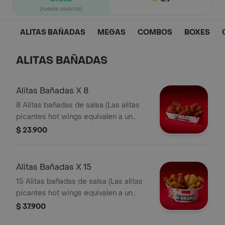
(nuevos usuarios)
ALITAS BAÑADAS
MEGAS
COMBOS
BOXES
ALITAS BAÑADAS
Alitas Bañadas X 8
8 Alitas bañadas de salsa (Las alitas
picantes hot wings equivalen a un
trozo de ala)
$ 23.900
Alitas Bañadas X 15
15 Alitas bañadas de salsa (Las alitas
picantes hot wings equivalen a un
trozo de ala)
$ 37.900