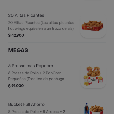
20 Alitas Picantes
20 Alitas Picantes (Las alitas picantes
hot wings equivalen a un trozo de ala)
$ 42.900
MEGAS
5 Presas mas Popcorn
5 Presas de Pollo + 2 PopCorn
Pequeños (Trocitos de pechuga
apanados) + 3 Papas Pequeñas
$ 91.000
Bucket Full Ahorro
8 Presas de Pollo + 8 Arepas + 2