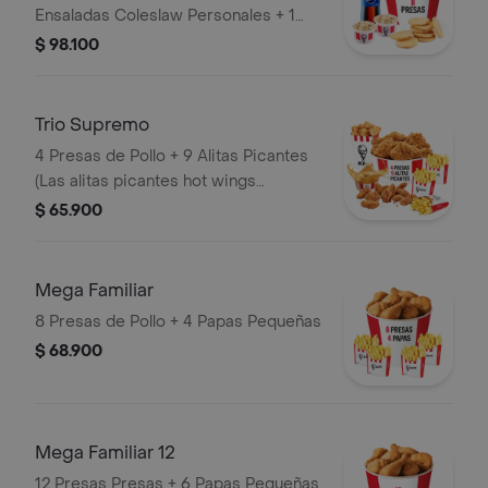
Ensaladas Coleslaw Personales + 1
Gaseosa 1,5 Litros
$ 98.100
Trio Supremo
4 Presas de Pollo + 9 Alitas Picantes
(Las alitas picantes hot wings
equivalen a un trozo de ala) + 1
$ 65.900
PopCorn Mediano (Trozos de
pechuga apanados) + 3 Papas
Pequeñas + 1 Balde de Salsa 100g
Mega Familiar
8 Presas de Pollo + 4 Papas Pequeñas
$ 68.900
Mega Familiar 12
12 Presas Presas + 6 Papas Pequeñas