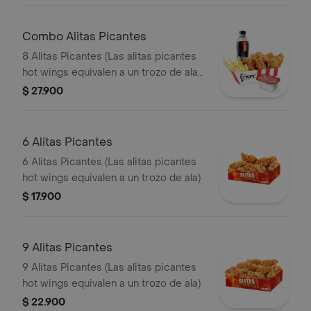
Combo Alitas Picantes
8 Alitas Picantes (Las alitas picantes
hot wings equivalen a un trozo de ala)
+ 1 Papa Pequeña + 1 Gaseosa PET
$ 27.900
400ml + + 1 Blister de Salsa BBQ
6 Alitas Picantes
6 Alitas Picantes (Las alitas picantes
hot wings equivalen a un trozo de ala)
$ 17.900
9 Alitas Picantes
9 Alitas Picantes (Las alitas picantes
hot wings equivalen a un trozo de ala)
$ 22.900