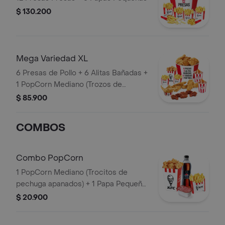
$ 130.200
Mega Variedad XL
6 Presas de Pollo + 6 Alitas Bañadas +
1 PopCorn Mediano (Trozos de
pechuga apanados) + 4 Tenders (Tiras
$ 85.900
de Pollo Pechuga apanadas) + 2 Papas
Pequeñas + 2 Sudaes de Arequipe + 1
COMBOS
Balde de Salsa 100g
Combo PopCorn
1 PopCorn Mediano (Trocitos de
pechuga apanados) + 1 Papa Pequeña
+ 1 Gaseosa PET 400ml + 1 Blister de
$ 20.900
Salsa BBQ