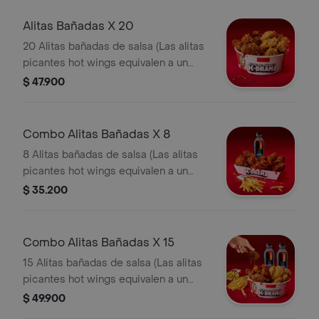
Alitas Bañadas X 20
20 Alitas bañadas de salsa (Las alitas
picantes hot wings equivalen a un
trozo de ala)
$ 47.900
Combo Alitas Bañadas X 8
8 Alitas bañadas de salsa (Las alitas
picantes hot wings equivalen a un
trozo de ala) + 1 Papa Pequeña + 1
$ 35.200
Gaseosa Pet
Combo Alitas Bañadas X 15
15 Alitas bañadas de salsa (Las alitas
picantes hot wings equivalen a un
trozo de ala) + 2 Papa Pequeña + 2
$ 49.900
Gaseosa Pet