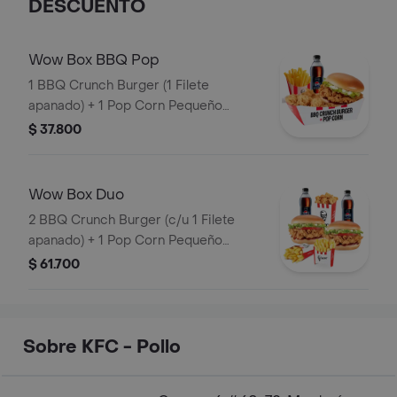
DESCUENTO
Wow Box BBQ Pop
1 BBQ Crunch Burger (1 Filete
apanado) + 1 Pop Corn Pequeño
(Trocitos de pechuga pollo apanados)
$ 37.800
+ 1 Papa Pequeña + 1 Gaseosa PET
400ml
Wow Box Duo
2 BBQ Crunch Burger (c/u 1 Filete
apanado) + 1 Pop Corn Pequeño
(Trocitos de pechuga apanados) + 2
$ 61.700
Papa Pequeña + 2 Gaseosas PET
400ml
Sobre KFC - Pollo