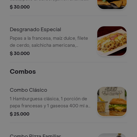
tocineta, queso mozarella, piña calada
$ 30.000
y vegetales frescos
Desgranado Especial
Papas a la francesa, maíz dulce, filete
de cerdo, salchicha americana,
tocineta, queso, ripio.
$ 30.000
Combos
Combo Clásico
1 Hamburguesa clásica, 1 porción de
papa francesas y 1 gaseosa 400 ml a
elegir.
$ 25.000
Combo Pizza Familiar