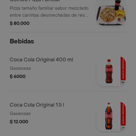
Pizza tamaño familiar sabor mezclado
entre carnitas desmechadas de res y
pollo, tocineta, maduritos, jamón,
$ 80.000
queso mozarella, todo acompañado
con papas a la francesa para 8
Bebidas
personas y una coca cola de 1.5 litros
Coca Cola Original 400 ml
Gaseosas
$ 6000
Coca Cola Original 1.5 l
Gaseosas
$ 12.000