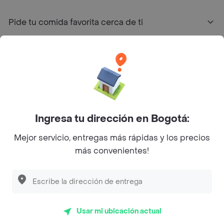
Pide tu comida favorita cerca de ti
Categorías
Únete a Rappi
Sobre Rappi
Ingresa tu dirección en Bogotá:
Mejor servicio, entregas más rápidas y los precios
Facebook
Twitter
Instagram
más convenientes!
©
2026
Rappi Inc. All rights reserved.
Usar mi ubicación actual
Rappi S.A.S. --- NIT 900.843.898-9 --- Calle 63 # 16A-02