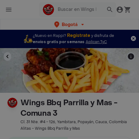
Bogotá
Regístrate
¿Nuevo en Rappi?
y disfruta de
envíos gratis por semanas
Aplican TyC
Wings Bbq Parrilla y Mas -
Comuna 3
Cl. 31 Nte. #4 - 126, Yambitara, Popayán, Cauca, Colombia
Alitas - Wings Bbq Parrilla y Mas