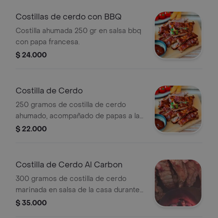
Costillas de cerdo con BBQ
Costilla ahumada 250 gr en salsa bbq
con papa francesa.
$ 24.000
Costilla de Cerdo
250 gramos de costilla de cerdo
ahumado, acompañado de papas a la
francesa, maduritos y vegetales
$ 22.000
frescos
Costilla de Cerdo Al Carbon
300 gramos de costilla de cerdo
marinada en salsa de la casa durante
3 días, asado al carbón y acompañado
$ 35.000
con papas a la francesa