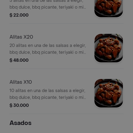
5 alitas en una de las salsas a elegir,
bbq dulce, bbq picante, teriyaki o miel
mostaza, acompañado de papas a la
$ 22.000
francesa.
Alitas X20
20 alitas en una de las salsas a elegir,
bbq dulce, bbq picante, teriyaki o miel
mostaza, acompañado por papas a la
$ 48.000
francesa
Alitas X10
10 alitas en una de las salsas a elegir,
bbq dulce, bbq picante, teriyaki o miel
mostaza, acompañado por papas a la
$ 30.000
francesa
Asados