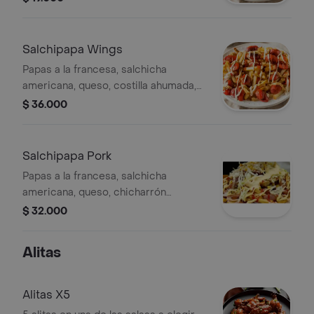
Salchipapa Wings
Papas a la francesa, salchicha
americana, queso, costilla ahumada,
chicharrón carnudo, chorizo, pollo
$ 36.000
desmechado, maduritos, maíz dulce,
ripio, perfecto para 2 personas
Salchipapa Pork
Papas a la francesa, salchicha
americana, queso, chicharrón
carnudo, chorizo, maduritos, maíz
$ 32.000
dulce, ripido, perfecta para 2
personas.
Alitas
Alitas X5