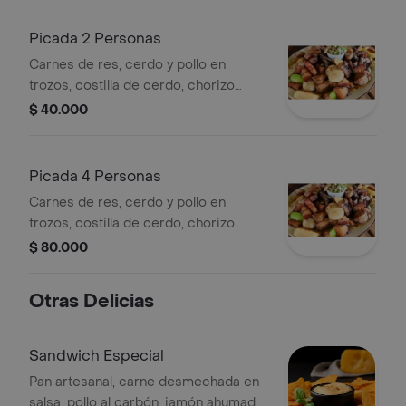
Picada 2 Personas
Carnes de res, cerdo y pollo en
trozos, costilla de cerdo, chorizo
santarrosano, papas a la francesa,
$ 40.000
maduritos, limones y vegetales
frescos.
Picada 4 Personas
Carnes de res, cerdo y pollo en
trozos, costilla de cerdo, chorizo
santarrosano, papas a la francesa,
$ 80.000
maduritos, limones y vegetales
frescos.
Otras Delicias
Sandwich Especial
Pan artesanal, carne desmechada en
salsa, pollo al carbón, jamón ahumado,