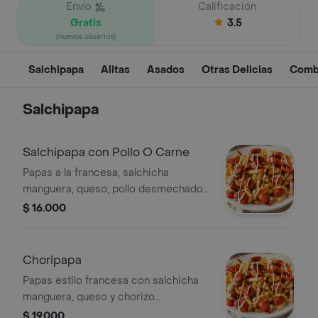
Envío
Calificación
Gratis
3.5
(nuevos usuarios)
Salchipapa
Alitas
Asados
Otras Delicias
Comb
Salchipapa
Salchipapa con Pollo O Carne
Papas a la francesa, salchicha
manguera, queso, pollo desmechado
o carne a elegir.
$ 16.000
Choripapa
Papas estilo francesa con salchicha
manguera, queso y chorizo
santarrosano.
$ 19.000