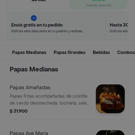
(nuevos usuarios)
Envío gratis en tu pedido
Hasta 30% 
Disfruta este descuento en tu pedido y recíbelo
Disfruta este de
en minutos.
en minutos.
Papas Medianas
Papas Grandes
Bebidas
Combos
Papas Medianas
Papas Amañadas
Papas fritas acompañadas de costilla
de cerdo desmechada, tocineta, salsa
bbq, maple y queso rallado.
$ 31.900
Papas Ave María