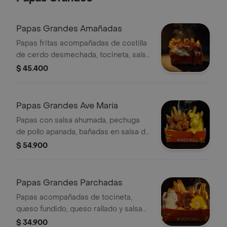
Papas Grandes Amañadas
Papas fritas acompañadas de costilla
de cerdo desmechada, tocineta, salsa
bbq, maple y queso rallado.
$ 45.400
Papas Grandes Ave María
Papas con salsa ahumada, pechuga
de pollo apanada, bañadas en salsa de
queso cheddar
$ 54.900
Papas Grandes Parchadas
Papas acompañadas de tocineta,
queso fundido, queso rallado y salsa
bbq de la casa.
$ 34.900