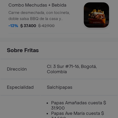
Combo Mechudas + Bebida
Carne desmechada, con tocineta,
doble salsa BBQ de la casa y
ahumada artesanal y queso rallado
-13%
$ 37.400
$ 42.900
sobre papas fritas crocantes.
Sobre Fritas
Cl. 3 Sur #71-16, Bogotá,
Dirección
Colombia
Especialidad
Salchipapas
Papas Amañadas cuesta $
31.900
Papas Ave María cuesta $