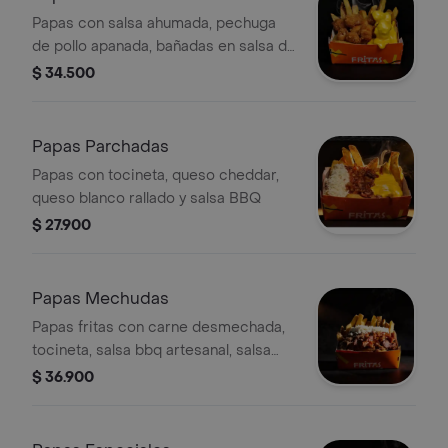
Papas con salsa ahumada, pechuga
de pollo apanada, bañadas en salsa de
queso cheddar.
$ 34.500
Papas Parchadas
Papas con tocineta, queso cheddar,
queso blanco rallado y salsa BBQ
$ 27.900
Papas Mechudas
Papas fritas con carne desmechada,
tocineta, salsa bbq artesanal, salsa
ahumada y queso rallado.
$ 36.900