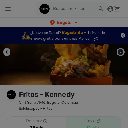
Bogotá
Regístrate
¿Nuevo en Rappi?
y disfruta de
envíos gratis por semanas
Aplican TyC
Fritas - Kennedy
Cl. 3 Sur #71-16, Bogotá, Colombia
Salchipapas - Fritas
Delivery
Envío
Gratis
35 min