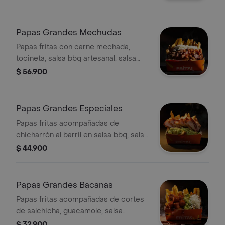
Papas Grandes Mechudas
Papas fritas con carne mechada,
tocineta, salsa bbq artesanal, salsa
ahumada y queso rallado.
$ 56.900
Papas Grandes Especiales
Papas fritas acompañadas de
chicharrón al barril en salsa bbq, salsa
de cilantro y queso rallado.
$ 44.900
Papas Grandes Bacanas
Papas fritas acompañadas de cortes
de salchicha, guacamole, salsa
ahumada y queso blanco.
$ 32.900