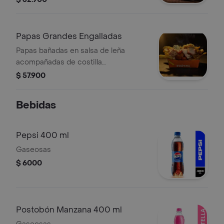
Papas Grandes Engalladas
Papas bañadas en salsa de leña
acompañadas de costilla
desmechada, chorizo, chicharron,
$ 57.900
platano maduro, queso mozzarela,
ripio de papa, guacamole y salsa miel
Bebidas
mostaza.
Pepsi 400 ml
Gaseosas
$ 6000
Postobón Manzana 400 ml