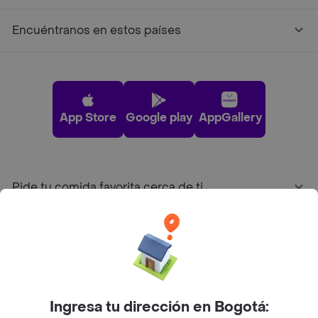
Encuéntranos en estos países
App Store
Google play
AppGallery
Pide tu comida favorita cerca de ti
Categorías
Únete a Rappi
Ingresa tu dirección en Bogotá:
Sobre Rappi