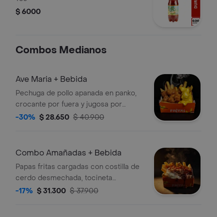
$ 6000
Combos Medianos
Ave Maria + Bebida
Pechuga de pollo apanada en panko,
crocante por fuera y jugosa por
dentro, sobre papas fritas de la casa
-30%
$ 28.650
$ 40.900
bañadas en salsa ahumada artesanal y
queso cheddar fundido
Combo Amañadas + Bebida
Papas fritas cargadas con costilla de
cerdo desmechada, tocineta
crocante, BBQ artesanal, miel maple y
-17%
$ 31.300
$ 37.900
queso rallado.