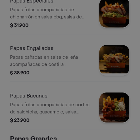
Papas Especiales
Papas fritas acompañadas de
chicharrón en salsa bbq, salsa de
cilantro y queso rallado.
$ 31.900
Papas Engalladas
Papas bañadas en salsa de leña
acompañadas de costilla
desmechada, chorizo, chicharron,
$ 38.900
platano maduro, queso mozzarela,
ripio de papa, guacamole y salsa miel
mostaza.
Papas Bacanas
Papas fritas acompañadas de cortes
de salchicha, guacamole, salsa
ahumada y queso blanco.
$ 23.900
Papas Grandes