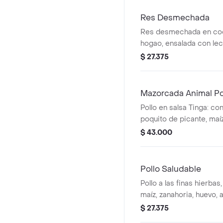
Res Desmechada
Res desmechada en coc
hogao, ensalada con le
salteado, guacamole, pi
$ 27.375
MUY y arroz integral. * 
costo adicional.
Mazorcada Animal Po
Pollo en salsa Tinga: co
poquito de picante, maíz
mozzarella, papa ripio y
$ 43.000
Pollo Saludable
Pollo a las finas hierbas
maíz, zanahoria, huevo, a
salsa MUY. *La bebida t
$ 27.375
adicional.