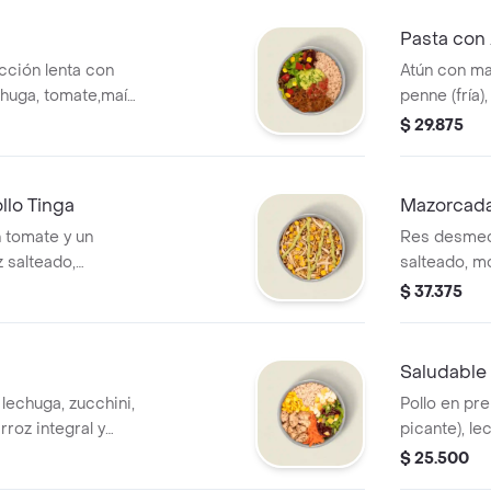
adicional.
Pasta con
ción lenta con
Atún con ma
chuga, tomate,maíz
penne (fría)
co de gallo salsa
guacamole. 
$ 29.875
La bebida tiene un
adicional.
llo Tinga
Mazorcad
n tomate y un
Res desmech
 salteado,
salteado, mo
 salsa MUY.
MUY.
$ 37.375
Saludable
, lechuga, zucchini,
Pollo en pr
rroz integral y
picante), le
iene un costo
aguacate,nac
$ 25.500
MUY.* La be