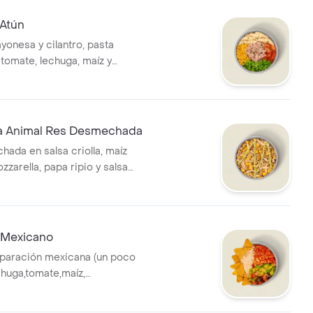
 Atún
yonesa y cilantro, pasta
, tomate, lechuga, maíz y
*La bebida tiene un costo
a Animal Res Desmechada
ada en salsa criolla, maíz
zzarella, papa ripio y salsa
 Mexicano
eparación mexicana (un poco
chuga,tomate,maíz,
hos, arroz integral y salsa
bida tiene un costo adicional.