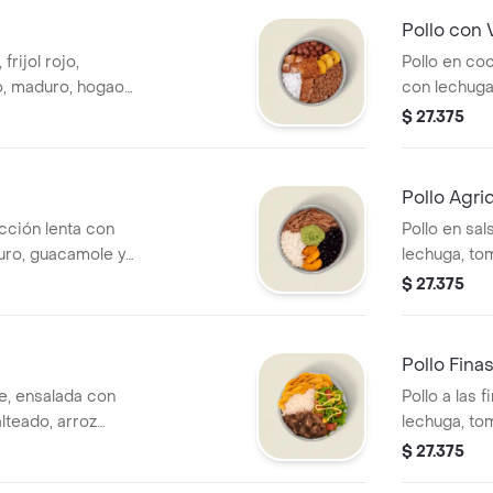
Pollo con 
frijol rojo,
Pollo en co
o, maduro, hogao y
con lechuga
a tiene un costo
blanco, mon
$ 27.375
MUY. *La be
Pollo Agri
ción lenta con
Pollo en sal
duro, guacamole y
lechuga, tom
a tiene un costo
blanco, mon
$ 27.375
MUY. *La be
Pollo Fina
e, ensalada con
Pollo a las 
lteado, arroz
lechuga, to
átano y salsa
guacamole, 
$ 27.375
n costo adicional.
arroz integr