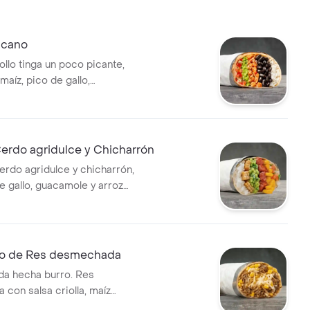
icano
ollo tinga un poco picante,
 maíz, pico de gallo,
arroz blanco en tortilla de
rigo * Acompañado de la salsa
erdo agridulce y Chicharrón
erdo agridulce y chicharrón,
e gallo, guacamole y arroz
rtilla de harina de trigo *
de la salsa que elijas.
o de Res desmechada
da hecha burro. Res
con salsa criolla, maíz
apa fosforito, queso