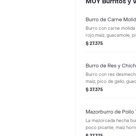
MUY Burritos y 
Burro de Carne Moli
Burro con carne molida a l
rojo,maíz, guacamole, pi
arroz blanco en tortilla 
$ 27.375
* Acompañado de la sals
Burro de Res y Chich
Burro con res desmecha
maíz, pico de gallo, gua
blanco en tortilla de har
$ 37.375
Acompañado de la salsa 
Mazorburro de Pollo 
La mazorcada hecha burr
poco picante, maíz hor
fosforito, queso mozzar
$ 37.375