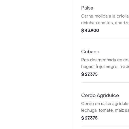
Paisa
Carne molida a la criolla, 
chicharroncitos, choriz
arroz blanco. *La bebid
$ 43.900
adicional.
Cubano
Res desmechada en coc
hogao, frijol negro, ma
arroz blanco. *La bebid
$ 27.375
adicional.
Cerdo Agridulce
Cerdo en salsa agridulc
lechuga, tomate, maíz sa
blanco, moneditas de pl
$ 27.375
MUY. *La bebida tiene u