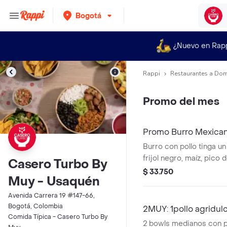
Bogotá
¿Nuevo en Rap
Rappi
Restaurantes a Dom
Promo del mes
Promo Burro Mexic
Burro con pollo tinga u
frijol negro, maíz, pico d
Casero Turbo By
guacamole y arroz blanco
$ 33.750
Muy - Usaquén
harina de trigo Acomp
nachos.*La bebida tien
Avenida Carrera 19 #147-66,
adicional.
Bogotá, Colombia
2MUY: 1pollo agridul
Comida Típica - Casero Turbo By
2 bowls medianos con po