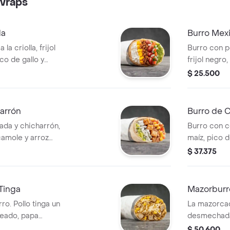
Wraps
da
Burro Mex
a criolla, frijol
Burro con p
co de gallo y
frijol negro,
de harina de trigo
guacamole y 
$ 25.500
a que elijas.
harina de t
que elijas.
arrón
Burro de C
da y chicharrón,
Burro con c
camole y arroz
maíz, pico d
ina de trigo *
blanco en to
$ 37.375
que elijas.
Acompañado 
Tinga
Mazorburr
o. Pollo tinga un
La mazorca
neado, papa
desmechada 
ella y salsa MUY
horneado, p
$ 50.600