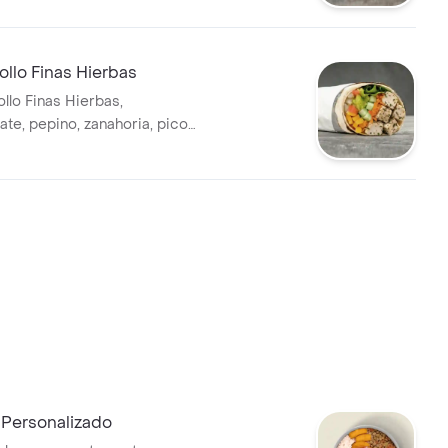
 salsa MUY en tortilla de
rigo. * Acompañado de la salsa
llo Finas Hierbas
llo Finas Hierbas,
ate, pepino, zanahoria, pico
íz y guacamole en tortilla de
rigo. * Acompañado de la salsa
Personalizado