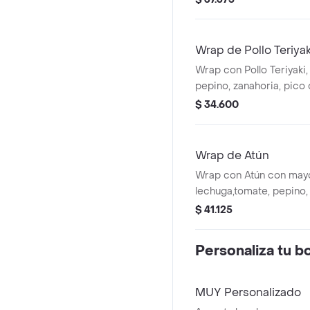
en tortilla de harina de t
Acompañado de la salsa 
Wrap de Pollo Teriyak
Wrap con Pollo Teriyaki,
pepino, zanahoria, pico 
guacamole en tortilla de 
$ 34.600
Acompañado de la salsa 
Wrap de Atún
Wrap con Atún con mayo
lechuga,tomate, pepino,
de gallo, maíz y guacamo
$ 41.125
harina de trigo. * Acom
que elijas.
Personaliza tu b
MUY Personalizado