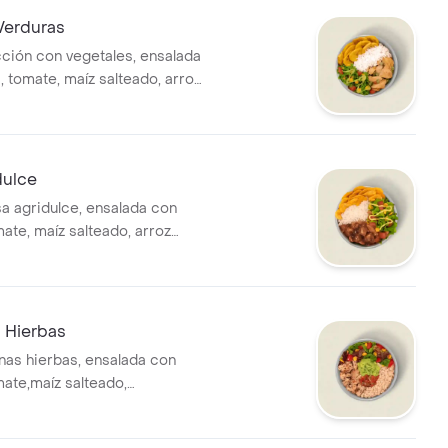
Verduras
cción con vegetales, ensalada
, tomate, maíz salteado, arroz
editas de plátano y salsa
bida tiene un costo adicional.
dulce
sa agridulce, ensalada con
ate, maíz salteado, arroz
editas de plátano y salsa
bida tiene un costo adicional.
s Hierbas
finas hierbas, ensalada con
mate,maíz salteado,
pico de gallo salsa MUY y
al. *La bebida tiene un costo