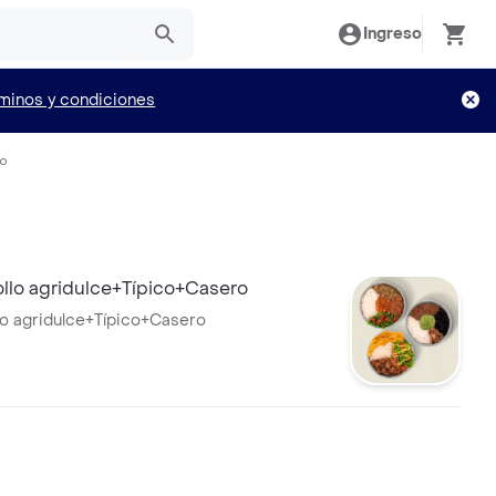
Ingreso
minos y condiciones
io
llo agridulce+Típico+Casero
o agridulce+Típico+Casero