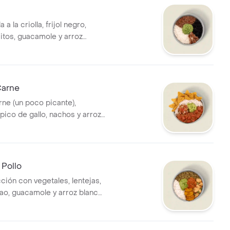
a la criolla, frijol negro,
itos, guacamole y arroz
 bebida tiene un costo
Carne
rne (un poco picante),
pico de gallo, nachos y arroz
 bebida tiene un costo
 Pollo
ción con vegetales, lentejas,
o, guacamole y arroz blanco.
iene un costo adicional.