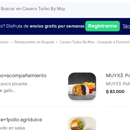
Registrarme
pi?
Disfruta de
envíos gratis por semanas
Tér
icilio
Restaurantes en Bogotá
Casero Turbo By Muy - Usaquén a Domicil
ano+acompañamiento
MUYX3: Po
n poco picante,
MUYX3: Poll
e gallo,
$ 83.000
 en tortilla de
añado de
e un costo
ce+1pollo agridulce
llo en salsa