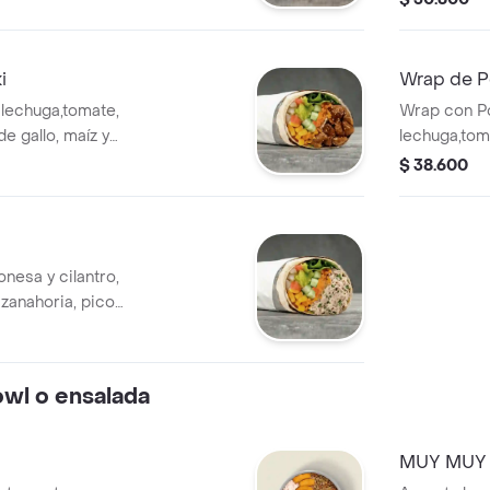
rigo. *
mozzarella y
que elijas.
harina de t
que elijas.
i
Wrap de Po
 lechuga,tomate,
Wrap con Po
de gallo, maíz y
lechuga,tom
harina de trigo. *
de gallo, ma
$ 38.600
que elijas.
harina de t
que elijas.
nesa y cilantro,
 zanahoria, pico
le en tortilla de
pañado de la salsa
owl o ensalada
MUY MUY 