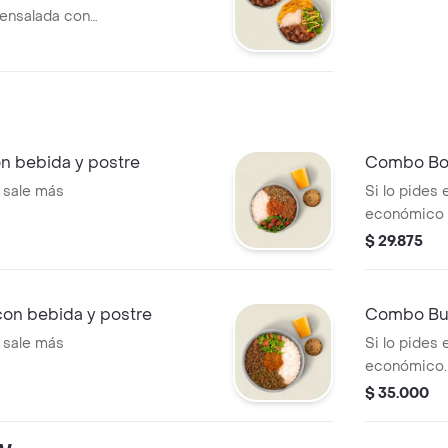
, ensalada con
 salsa MUY y
 bebida y postre
Combo Bow
 sale más
Si lo pides
económico
$ 29.875
n bebida y postre
Combo Bur
 sale más
Si lo pides
económico.
$ 35.000