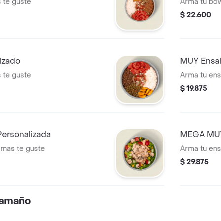
 te guste
Arma tu bo
$ 22.600
izado
MUY Ensal
 te guste
Arma tu en
$ 19.875
ersonalizada
MEGA MUY 
 mas te guste
Arma tu en
$ 29.875
 tamaño