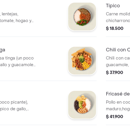
Típico
 lentejas,
Carne molida 
tomate, hogao y
chicharronc
a tiene un costo
blanco. *La
$ 18.500
adicional.
nga
Chili con 
sa tinga (un poco
Chili con ca
gallo y guacamole.
guacamole, 
o adicional.
blanco. *La
$ 37.900
adicional.
Fricasé de
 poco picante),
Pollo en coc
pico de gallo,
maduro,hoga
*La bebida tiene
*La bebida t
$ 41.900