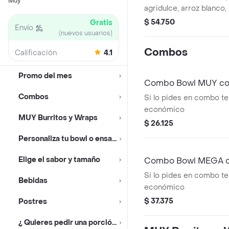
Muy
agridulce, arroz blanco
lechuga y tomate, maíz,
$ 54.750
Gratis
Envío
moneditas de plátano.
(nuevos usuarios)
Combos
Calificación
4.1
Promo del mes
Combo Bowl MUY con
Combos
Si lo pides en combo te
económico
MUY Burritos y Wraps
$ 26.125
Personaliza tu bowl o ensalada
Elige el sabor y tamaño
Combo Bowl MEGA co
Si lo pides en combo te
Bebidas
económico
$ 37.375
Postres
¿ Quieres pedir una porción ?