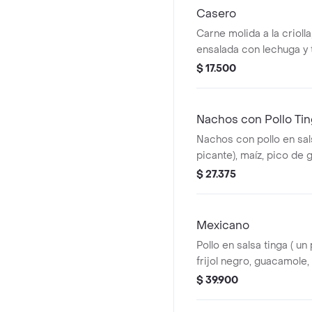
Casero
Carne molida a la criolla,
ensalada con lechuga y 
arroz blanco. *La bebid
$ 17.500
adicional.
Nachos con Pollo Ti
Nachos con pollo en sal
picante), maíz, pico de 
*La bebida tiene un cost
$ 27.375
Mexicano
Pollo en salsa tinga ( un
frijol negro, guacamole, 
nachos y arroz blanco. 
$ 39.900
un costo adicional.