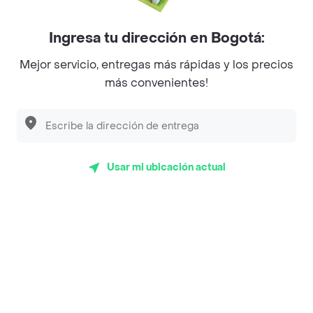
realizadas pidiendo a domicilio de Presto - Turbo en
Medellín y lo calificaron con un promedio de 4.5 sobre
Ingresa tu dirección en Bogotá:
un máximo de 5.
Mejor servicio, entregas más rápidas y los precios
Del total de Restaurantes, Presto - Turbo es uno de los
más convenientes!
más importantes en Medellín con 4.5 de rating sobre un
máximo de 5.
Top Marcas y Cadenas de Restaurantes
Usar mi ubicación actual
Encuéntranos en estos países
App Store
Google play
AppGallery