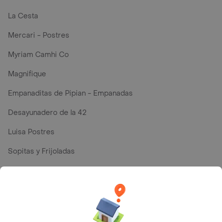
La Cesta
Mercari - Postres
Myriam Camhi Co
Magnifique
Empanaditas de Pipian - Empanadas
Desayunadero de la 42
Luisa Postres
Sopitas y Frijoladas
Subway
En los mas de 174 opiniones de clientes de Rappi fueron