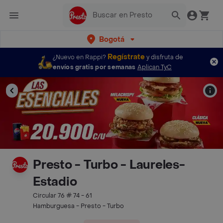
Bogotá
Regístrate
¿Nuevo en Rappi?
y disfruta de
envíos gratis por semanas
Aplican TyC
Presto - Turbo - Laureles-
Estadio
Circular 76 # 74 - 61
Hamburguesa - Presto - Turbo