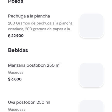
Pollos
Pechuga a la plancha
200 Gramos de pechuga a la plancha,
ensalada, 200 gramos de papas a la
francesa, arepa paisa con queso
$ 22.900
mozzarella.
Bebidas
Manzana postobon 250 ml
Gaseosa
$ 3.800
Uva postobon 250 ml
Gaseosas