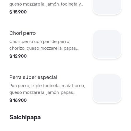
queso mozzarella, jamón, tocineta y
salsas.
$ 15.900
Chori perro
Chori perro con pan de perro,
chorizo, queso mozzarella, papas
fósforo, cebolla y salsas.
$ 12.900
Perra súper especial
Pan perro, triple tocineta, maíz tierno,
queso mozzarella, jamón, papas
fósforo, salsas variadas.
$ 16.900
Salchipapa