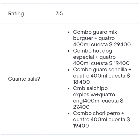
Rating
3.5
Combo guaro mix
burguer + quatro
400ml cuesta $ 29.400
Combo hot dog
especial + quatro
400ml cuesta $ 19.400
Combo guaro sencilla +
quatro 400ml cuesta $
Cuanto sale?
18.400
Cmb salchipp
explosiva+quatro
origl400ml cuesta $
27.400
Combo chori perro +
quatro 400ml cuesta $
19.400