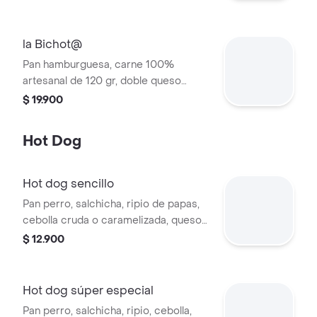
y salsas.
la Bichot@
Pan hamburguesa, carne 100%
artesanal de 120 gr, doble queso
americano, jamón, tocineta, maíz
$ 19.900
tierno, huevo de codorniz, lechuga,
tomate, cebolla.
Hot Dog
Hot dog sencillo
Pan perro, salchicha, ripio de papas,
cebolla cruda o caramelizada, queso
mozzarella, y salsas a elección.
$ 12.900
Hot dog súper especial
Pan perro, salchicha, ripio, cebolla,