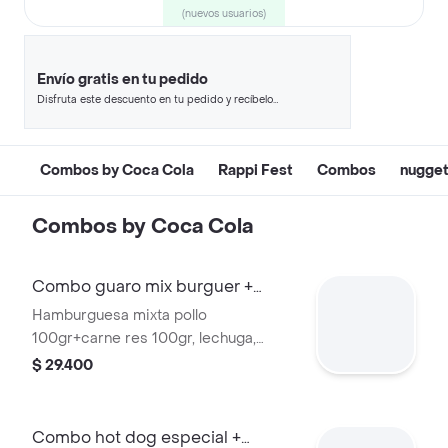
(nuevos usuarios)
Envío gratis en tu pedido
Disfruta este descuento en tu pedido y recíbelo
en minutos.
Combos by Coca Cola
Rappi Fest
Combos
nugget
Combos by Coca Cola
Combo guaro mix burguer +
quatro 400ml
Hamburguesa mixta pollo
100gr+carne res 100gr, lechuga,
tomate, cebolla, mozzarella, jamón,
$ 29.400
tocineta, salsas + gaseosa
Combo hot dog especial +