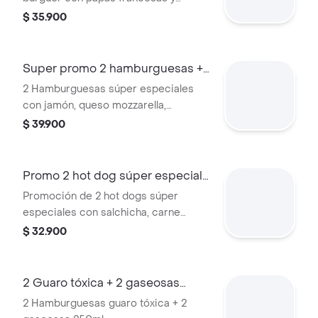
gaseosa 250ml.
$ 35.900
Super promo 2 hamburguesas +
2 gaseosas
2 Hamburguesas súper especiales
con jamón, queso mozzarella,
tocineta, 2 gaseosas postobón 250ml.
$ 39.900
Promo 2 hot dog súper especial
+ 2 gaseo
Promoción de 2 hot dogs súper
especiales con salchicha, carne
molida, queso rallado y 2 gaseosas de
$ 32.900
250 ml.
2 Guaro tóxica + 2 gaseosas
250ml
2 Hamburguesas guaro tóxica + 2