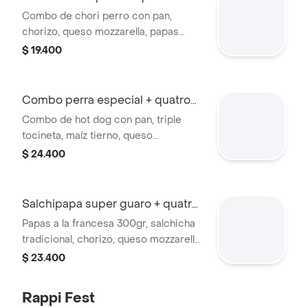
400ml
Combo de chori perro con pan,
chorizo, queso mozzarella, papas
fósforo, cebolla y salsas. Incluye
$ 19.400
gaseosa Quatro de 400 ml.
Combo perra especial + quatro
400ml
Combo de hot dog con pan, triple
tocineta, maíz tierno, queso
mozzarella, jamón, papas fósforo y
$ 24.400
salsas. Incluye gaseosa Quatro
400ml.
Salchipapa super guaro + quatro
400ml
Papas a la francesa 300gr, salchicha
tradicional, chorizo, queso mozzarella,
tocineta, 2 huevos de codorniz, maiz
$ 23.400
tierno y salsas. + gaseosa
Rappi Fest