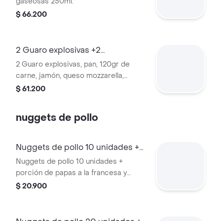
gaseosas 250ml.
$ 66.200
2 Guaro explosivas +2
gaseosas+2 papas f
2 Guaro explosivas, pan, 120gr de
carne, jamón, queso mozzarella,
tocineta, huevo criollo, chorizo, 2
$ 61.200
gaseosas 250 ml + 2 porciones papas
francesa .
nuggets de pollo
Nuggets de pollo 10 unidades +
papas
Nuggets de pollo 10 unidades +
porción de papas a la francesa y
gaseosa mini 250ml
$ 20.900