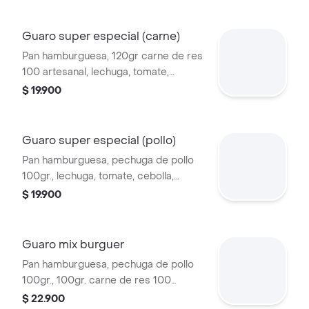
cerdo ahumada, tocineta, maíz tierno,
lechuga, tomate, cebolla
Guaro super especial (carne)
caramelizada, ripio de papas y salsas.
Pan hamburguesa, 120gr carne de res
100 artesanal, lechuga, tomate,
cebolla, queso mozzarella, jamón,
$ 19.900
tocineta y salsas.
Guaro super especial (pollo)
Pan hamburguesa, pechuga de pollo
100gr., lechuga, tomate, cebolla,
queso mozzarella, jamón, tocineta y
$ 19.900
salsas.
Guaro mix burguer
Pan hamburguesa, pechuga de pollo
100gr., 100gr. carne de res 100
artesanal. lechuga, tomate, cebolla,
$ 22.900