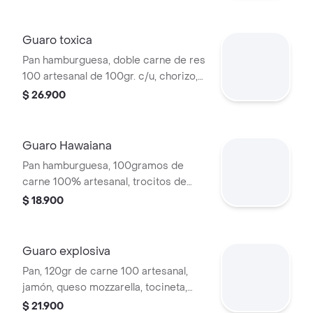
queso mozzarella, jamón, tocineta y
salsas.
Guaro toxica
Pan hamburguesa, doble carne de res
100 artesanal de 100gr. c/u, chorizo,
lechuga, tomate, doble queso
$ 26.900
mozzarella, jamón, doble tocineta y
salsas.
Guaro Hawaiana
Pan hamburguesa, 100gramos de
carne 100% artesanal, trocitos de
piña, queso mozarella, jamón,
$ 18.900
tocineta, lechuga, tomate, cebolla
caramelizada (salsas).
Guaro explosiva
Pan, 120gr de carne 100 artesanal,
jamón, queso mozzarella, tocineta,
huevo criollo, chorizo, ripio de papas
$ 21.900