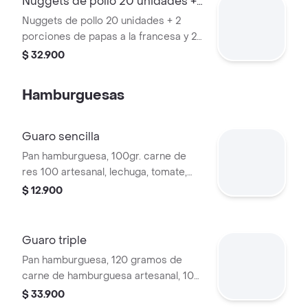
Nuggets de pollo 20 unidades +
papas
Nuggets de pollo 20 unidades + 2
porciones de papas a la francesa y 2
gaseosa mini 250ml
$ 32.900
Hamburguesas
Guaro sencilla
Pan hamburguesa, 100gr. carne de
res 100 artesanal, lechuga, tomate,
cebolla, queso mozzarella y salsas.
$ 12.900
Guaro triple
Pan hamburguesa, 120 gramos de
carne de hamburguesa artesanal, 100
gramos de pechuga de pollo a la
$ 33.900
plancha, 100 gramos de chuleta de