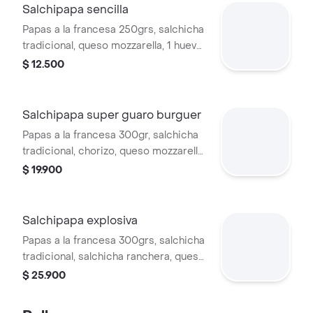
Salchipapa sencilla
Papas a la francesa 250grs, salchicha
tradicional, queso mozzarella, 1 huevo
de codorniz y salsas.
$ 12.500
Salchipapa super guaro burguer
Papas a la francesa 300gr, salchicha
tradicional, chorizo, queso mozzarella,
tocineta, 2 huevos de codorniz, maiz
$ 19.900
tierno y salsas.
Salchipapa explosiva
Papas a la francesa 300grs, salchicha
tradicional, salchicha ranchera, queso
mozzarella, tocineta, 2 huevos de
$ 25.900
codorniz, maiz tierno, madurito, ripio .