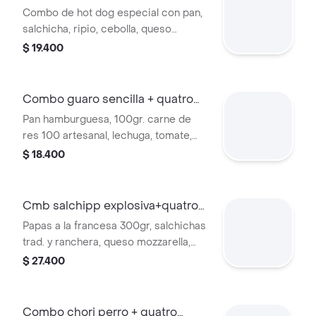
quatro 400ml
Combo de hot dog especial con pan,
salchicha, ripio, cebolla, queso
mozzarella, jamón, tocineta y salsas.
$ 19.400
Incluye gaseosa Quatro de 400 ml.
Combo guaro sencilla + quatro
400ml
Pan hamburguesa, 100gr. carne de
res 100 artesanal, lechuga, tomate,
cebolla, queso mozzarella y salsas. +
$ 18.400
gaseosa
Cmb salchipp explosiva+quatro
origl400ml
Papas a la francesa 300gr, salchichas
trad. y ranchera, queso mozzarella,
tocineta, 2 huevos codorniz, maíz,
$ 27.400
madurito + gaseosa
Combo chori perro + quatro