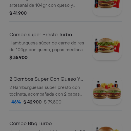
artesanal de 104gr con queso y
tocineta, papas medianas, 1 copa de
$ 41.900
salsa Presto y gaseosa.
Combo súper Presto Turbo
Hamburguesa súper de carne de res
de 104gr con queso, papas medianas,
1 copa de salsa Presto y gaseosa.
$ 35.900
2 Combos Super Con Queso Y
Tocineta Turb
2 Hamburguesas súper presto con
tocineta, acompañada con 2 papas
medianas y 2 bebidas pet 400ml.
-46%
$ 42.900
$ 79.800
Combo Bbq Turbo