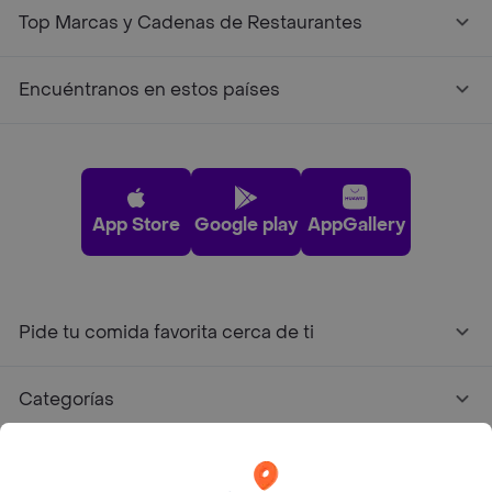
Top Marcas y Cadenas de Restaurantes
Encuéntranos en estos países
App Store
Google play
AppGallery
Pide tu comida favorita cerca de ti
Categorías
Únete a Rappi