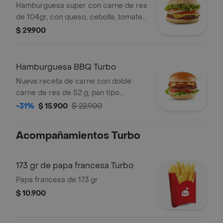
Turbo
Hamburguesa super con carne de res
de 104gr, con queso, cebolla, tomate,
lechuga, salsa presto y salsa de
$ 29.900
tomate.
Hamburguesa BBQ Turbo
Nueva receta de carne con doble
carne de res de 52 g, pan tipo
brioche, tajada de queso cheddar,
-31%
$ 15.900
$ 22.900
tomate, cebolla y lechuga con salsa
bbq y salsa presto.
Acompañamientos Turbo
173 gr de papa francesa Turbo
Papa francesa de 173 gr
$ 10.900