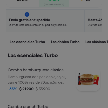
(nuevos usuarios)
Envío gratis en tu pedido
Hasta 46% 
Disfruta este descuento en tu pedido y recíbelo
Disfruta este de
en minutos.
en minutos.
Las esenciales Turbo
Las dobles Turbo
Las clásicas 
Las esenciales Turbo
Combo hamburguesa clásica
Turbo
Hamburguesa con pan con ajonjolí,
carne 100% res de 70gr, 6,5g de
queso cheddar, salsa de tomate y
-35%
$ 21.900
$ 33.900
mostaza, con los clásicos pepinillos,
tomate y cuadritos de cebolla.
Acompañada con papas pequeñas,
Combo crunch Turbo