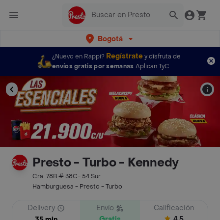
Bogotá
Regístrate
¿Nuevo en Rappi?
y disfruta de
envíos gratis por semanas
Aplican TyC
Presto - Turbo - Kennedy
Cra. 78B # 38C- 54 Sur
Hamburguesa - Presto - Turbo
Delivery
Envío
Calificación
Gratis
4.5
35 min