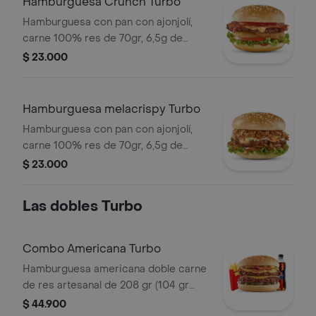
Hamburguesa Crunch Turbo
Hamburguesa con pan con ajonjolí,
carne 100% res de 70gr, 6,5g de
queso cheddar, crujientes anillos de
$ 23.000
cebolla, tocineta, lechuga, tomate y
salsa de tomate.
Hamburguesa melacrispy Turbo
Hamburguesa con pan con ajonjolí,
carne 100% res de 70gr, 6,5g de
queso cheddar, con dos tipos de
$ 23.000
cebolla: caramelizada y crujiente,
lechuga y la tradicional salsa Presto.
Las dobles Turbo
Combo Americana Turbo
Hamburguesa americana doble carne
de res artesanal de 208 gr (104 gr
c/carne), con papas medianas, 1 copa
$ 44.900