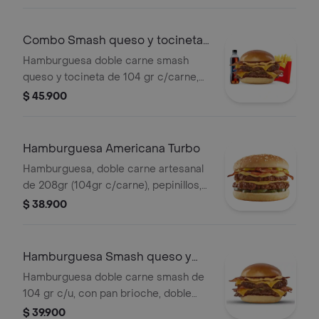
de salsa presto y bebida 400 ml.
Combo Smash queso y tocineta
Turbo
Hamburguesa doble carne smash
queso y tocineta de 104 gr c/carne,
acompañada con papas medianas y
$ 45.900
bebida pet 400ml.
Hamburguesa Americana Turbo
Hamburguesa, doble carne artesanal
de 208gr (104gr c/carne), pepinillos,
tajada cheddar y aderezo cheddar,
$ 38.900
tocineta en tiras y mostaza
Hamburguesa Smash queso y
tocineta Turbo
Hamburguesa doble carne smash de
104 gr c/u, con pan brioche, doble
tajada de queso cheddar, doble
$ 39.900