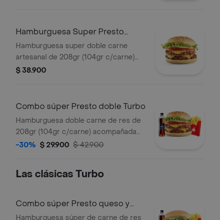
porción de tocineta, salsa de queso
cheddar y salsa bbq.
Hamburguesa Super Presto
doble Turbo
Hamburguesa super doble carne
artesanal de 208gr (104gr c/carne)
con doble queso, cebolla, tomate,
$ 38.900
lechuga, salsa presto y salsa de
tomate.
Combo súper Presto doble Turbo
Hamburguesa doble carne de res de
208gr (104gr c/carne) acompañada
de unas papas medianas, 1 copa de
-30%
$ 29.900
$ 42.900
salsa Presto y 1 bebida 400 ml.
Las clásicas Turbo
Combo súper Presto queso y
tocineta Turb
Hamburguesa súper de carne de res