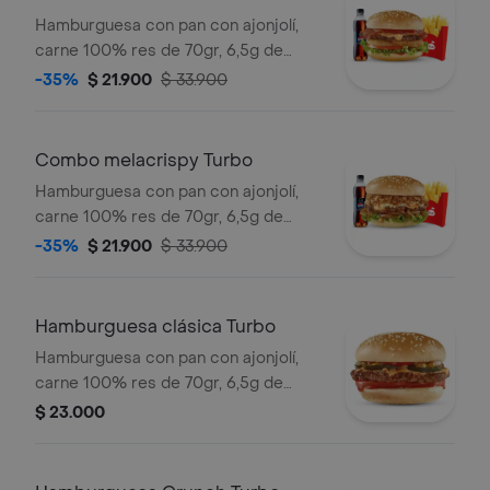
una copa de salsa Presto y bebida de
Hamburguesa con pan con ajonjolí,
400ml.
carne 100% res de 70gr, 6,5g de
queso cheddar, crujientes anillos de
-35%
$ 21.900
$ 33.900
cebolla, tocineta, lechuga, tomate y
salsa de tomate. Acompañada con
papas pequeñas, una copa de salsa
Combo melacrispy Turbo
Presto y bebida de 400ml.
Hamburguesa con pan con ajonjolí,
carne 100% res de 70gr, 6,5g de
queso cheddar, con dos tipos de
-35%
$ 21.900
$ 33.900
cebolla: caramelizada y crujiente,
lechuga y la tradicional salsa Presto.
Acompañada con papas pequeñas,
Hamburguesa clásica Turbo
una copa de salsa Presto y bebida de
Hamburguesa con pan con ajonjolí,
400ml.
carne 100% res de 70gr, 6,5g de
queso cheddar, salsa de tomate y
$ 23.000
mostaza, con los clásicos pepinillos,
tomate y cuadritos de cebolla.