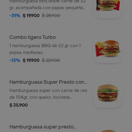
Hamburguesa bbq doble carne de 52
gr, acompañada con papas pequeñas
y bebida pet de 400 ml.
-31%
$ 19.900
$ 28.900
Combo ligero Turbo
1 hamburguesa BBQ de 52 gr con 1
papas medianas.
-13%
$ 19.900
$ 22.900
Hamburguesa Super Presto con
tocineta Tu
Hamburguesa super con carne de res
de 104gr, con queso, tocineta
crocante, cebolla, tomate, lechuga,
$ 35.900
salsa presto y salsa de tomate.
Hamburguesa super presto