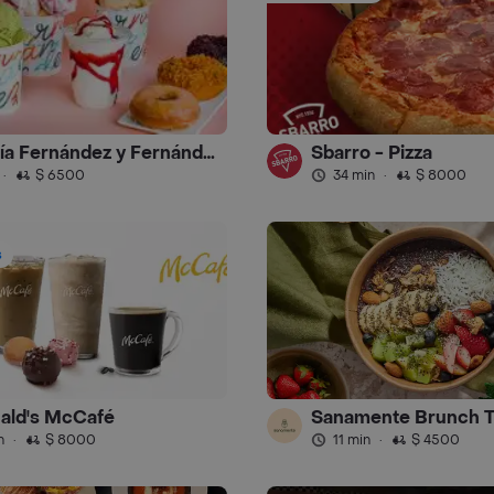
Heladería Fernández y Fernández by Masa
Sbarro - Pizza
·
$ 6500
34 min
·
$ 8000
s
ald's McCafé
Sanamente Brunch 
n
·
$ 8000
11 min
·
$ 4500