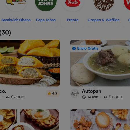
Sandwich Qbano
Papa Johns
Presto
Crepes & Waffles
(30)
Envío Gratis
co.
Autopan
4.7
n
·
$ 6000
14 min
·
$ 5000
s