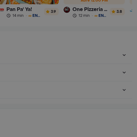
Abre 12:00 PM
Pan Pa' Ya!
One Pizzeria - Pizza
3.9
3.8
14 min
·
ENVÍO GRATIS
12 min
·
ENVÍO GRATIS