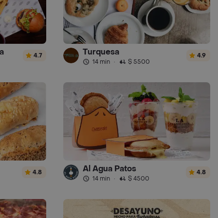
a
Turquesa
4.7
4.9
14 min
·
$ 5500
Al Agua Patos
4.8
4.8
14 min
·
$ 4500