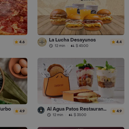
La Lucha Desayunos
4.6
4.4
12 min
·
$ 4500
Turbo
Al Agua Patos Restaurante - Turbo
4.9
4.9
12 min
·
$ 3500