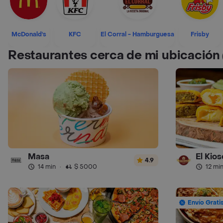
McDonald's
KFC
El Corral - Hamburguesa
Frisby
Restaurantes cerca de mi ubicación
Masa
El Kios
4.9
14 min
·
$ 5000
12 mi
Envío Grati