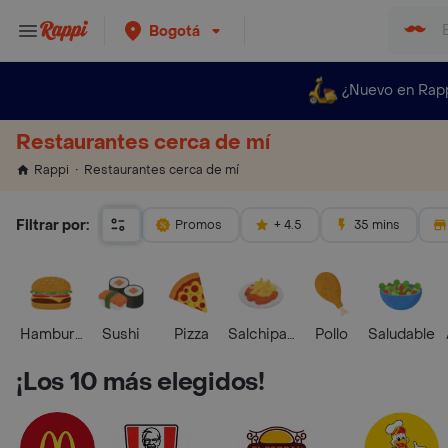
Bogotá
¿Nuevo en Rap
Restaurantes cerca de mí
Restaurantes cerca de mí
Rappi
Filtrar por:
Promos
+ 4.5
35 mins
Hamburguesa
Sushi
Pizza
Salchipapas
Pollo
Saludable
¡Los 10 más elegidos!