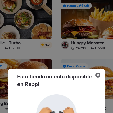
Hasta 23% Off
lle - Turbo
Hungry Monster
4.9
·
$ 3500
24 min
·
$ 6500
Off
Envío Gratis
Esta tienda no está disponible
en Rappi
Amazing Burger (Chapinero)
Peka2 sin Culpa
4.1
n
·
$ 6500
49 min
·
$ 6500