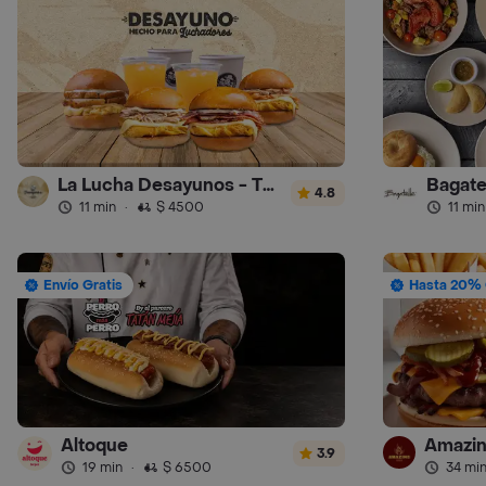
La Lucha Desayunos - Turbo
Bagate
4.8
11 min
·
$ 4500
11 min
Envío Gratis
Hasta 20% 
Altoque
3.9
19 min
·
$ 6500
34 mi