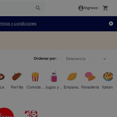
Ingreso
minos y condiciones
Ordenar por :
Relevancia
ica
Parrilla
Comida Rápida
Jugos y Batidos
Empanadas
Panadería
Italiana