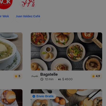
Sr Wok
Juan Valdez Café
Bagatelle
5
4.9
12 min
·
$ 4500
Envío Gratis