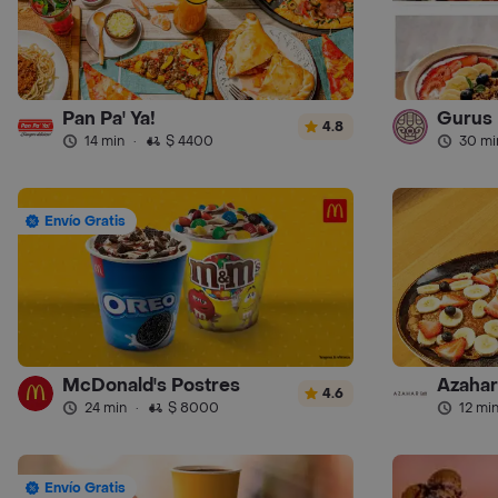
Pan Pa' Ya!
Gurus
4.8
14 min
·
$ 4400
30 mi
Envío Gratis
McDonald's Postres
Azahar
4.6
24 min
·
$ 8000
12 mi
Envío Gratis