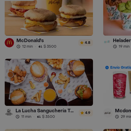
McDonald's
4.8
12 min
·
$ 3500
19 min
Envío Grati
La Lucha Sanguchería Turbo
Mcdon
4.9
11 min
·
$ 3500
29 mi