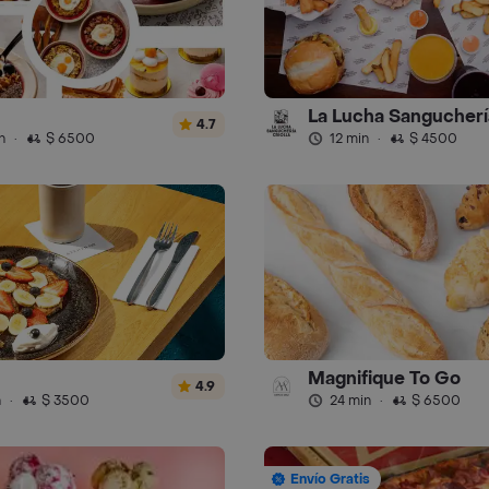
La Lucha Sangucherí
4.7
n
·
$ 6500
12 min
·
$ 4500
Magnifique To Go
4.9
n
·
$ 3500
24 min
·
$ 6500
Envío Gratis