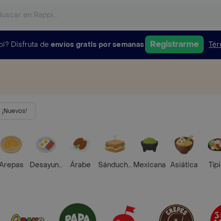
Registrarme
pi?
Disfruta de
envíos gratis por semanas
Tér
¡Nuevos!
Arepas
Desayunos
Árabe
Sánduches
Mexicana
Asiática
Típ