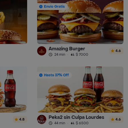
Envío Gratis
Amazing Burger
4.6
24 min
·
$ 7000
Hasta 37% Off
Peka2 sin Culpa Lourdes
4.8
4.6
44 min
·
$ 6500