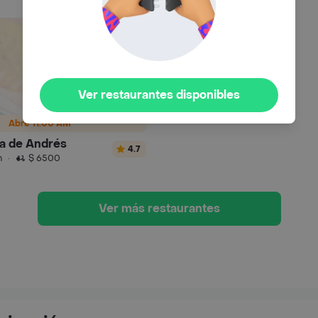
Ver restaurantes disponibles
Abre 11:00 AM
za de Andrés
4.7
n
·
$ 6500
Ver más restaurantes