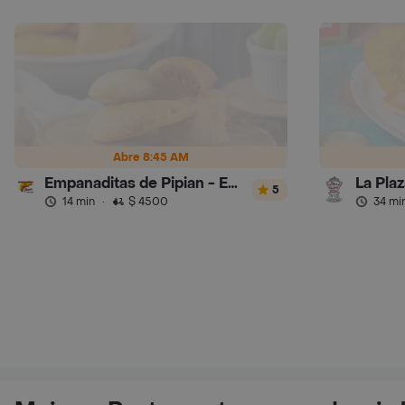
Abre 8:45 AM
Empanaditas de Pipian - Empanadas
La Pla
5
14 min
·
$ 4500
34 mi