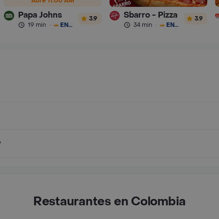
Abre 11:00 AM
Papa Johns
Sbarro - Pizza
3.9
3.9
19 min
·
ENVÍO GRATIS
34 min
·
ENVÍO GRATIS
?
Restaurantes en Colombia