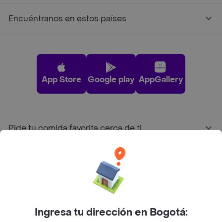
Encuéntranos en estos países
App Store
Google play
AppGallery
Pide tu comida favorita cerca de ti
Categorías
Únete a Rappi
Ingresa tu dirección en Bogotá:
Sobre Rappi