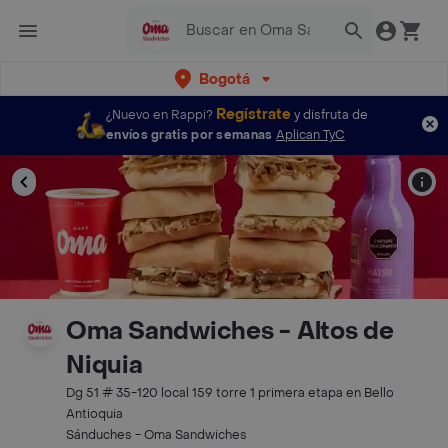
Bogotá
Regístrate
¿Nuevo en Rappi?
y disfruta de
envíos gratis por semanas
Aplican TyC
Oma Sandwiches - Altos de
Niquia
Dg 51 # 35-120 local 159 torre 1 primera etapa en Bello
Antioquia
Sánduches - Oma Sandwiches