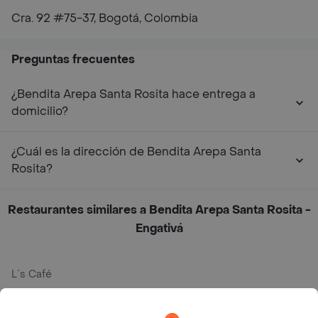
Cra. 92 #75-37, Bogotá, Colombia
Preguntas frecuentes
¿Bendita Arepa Santa Rosita hace entrega a
domicilio?
¿Cuál es la dirección de Bendita Arepa Santa
Rosita?
Restaurantes similares a Bendita Arepa Santa Rosita -
Engativá
L´s Café
Philippe