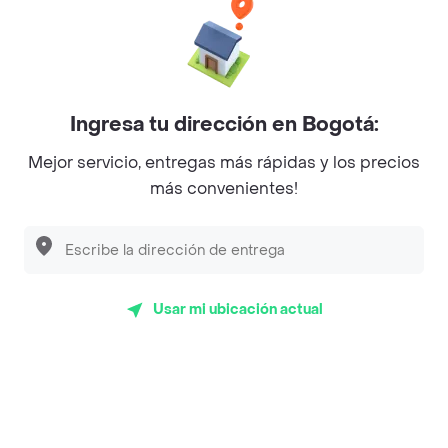
Baskin Robbins
La Cesta
Mercari - Postres
Ingresa tu dirección en Bogotá:
Myriam Camhi Co
Mejor servicio, entregas más rápidas y los precios
Magnifique
más convenientes!
Empanaditas de Pipian - Empanadas
Desayunadero de la 42
Luisa Postres
Usar mi ubicación actual
Sopitas y Frijoladas
Subway