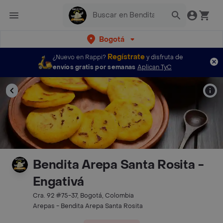
Bogotá
Regístrate
¿Nuevo en Rappi?
y disfruta de
envíos gratis por semanas
Aplican TyC
Bendita Arepa Santa Rosita -
Engativá
Cra. 92 #75-37, Bogotá, Colombia
Arepas - Bendita Arepa Santa Rosita