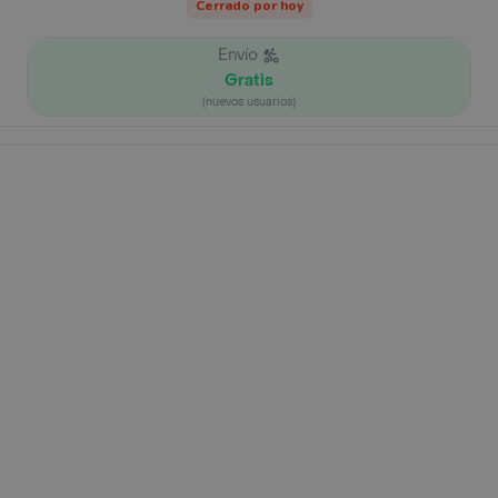
Cerrado por hoy
Envío
Gratis
(nuevos usuarios)