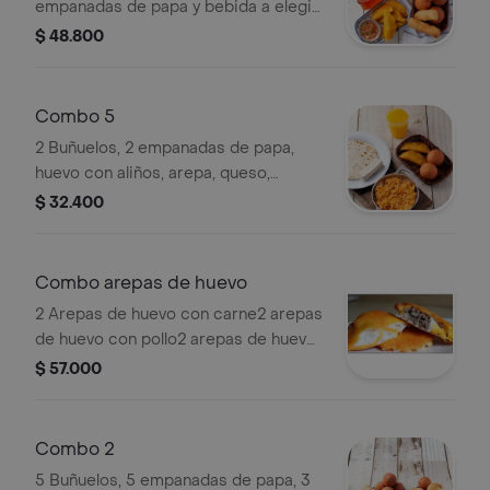
empanadas de papa y bebida a elegir
1.5 lt.
$ 48.800
Combo 5
2 Buñuelos, 2 empanadas de papa,
huevo con aliños, arepa, queso,
mantequilla y 1 bebida a elegir.
$ 32.400
Combo arepas de huevo
2 Arepas de huevo con carne2 arepas
de huevo con pollo2 arepas de huevo
sencilla (solo huevo).
$ 57.000
Combo 2
5 Buñuelos, 5 empanadas de papa, 3