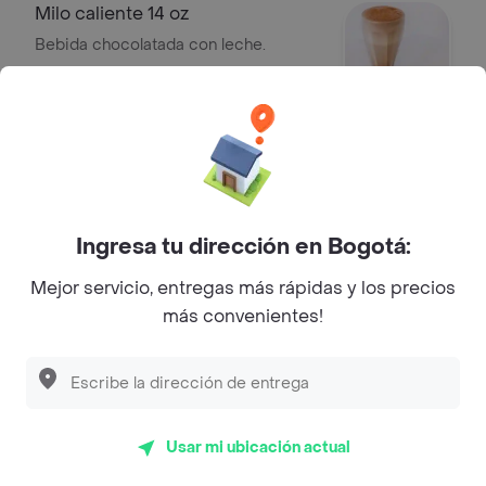
Milo caliente 14 oz
Bebida chocolatada con leche.
$ 11.000
Del valle mora 500 ml
Jugos
$ 8200
Ingresa tu dirección en Bogotá:
Mejor servicio, entregas más rápidas y los precios
más convenientes!
Power ade 500 ml
Bebida hidratante.
$ 11.000
Usar mi ubicación actual