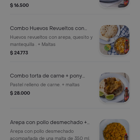
$ 16.500
Combo Huevos Revueltos con
Arepa + Pony Malta 350 ml
Huevos revueltos con arepa, quesito y
mantequilla . + Maltas
$ 24.773
Combo torta de carne + pony
malta 350 ml
Pastel relleno de carne. + maltas
$ 28.000
Arepa con pollo desmechado +
malta 350
Arepa con pollo desmechado
acompañada de una malta de 350 ml.