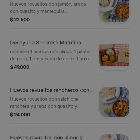
jamón,arepa y queso
Huevos revueltos con jamón, arepa
con quesito y mantequilla .
$ 22.500
Desayuno Sorpresa Matutina
contiene 1 huevos con aliños, 1 pastel
de pollo, 1 empanada de arroz, 1 arroz
con leche y 1 jugo néctar tamaño
$ 49.000
personal
Huevos revueltos rancheros con
arepa
Huevos revueltos con salchicha
ranchera y arepa con quesito y
mantequilla .
$ 24.000
Huevos revueltos con aliños y