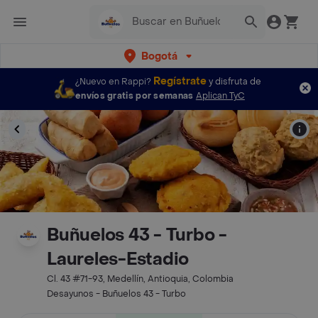
Bogotá
Regístrate
¿Nuevo en Rappi?
y disfruta de
envíos gratis por semanas
Aplican TyC
Buñuelos 43 - Turbo -
Laureles-Estadio
Cl. 43 #71-93, Medellín, Antioquia, Colombia
Desayunos - Buñuelos 43 - Turbo