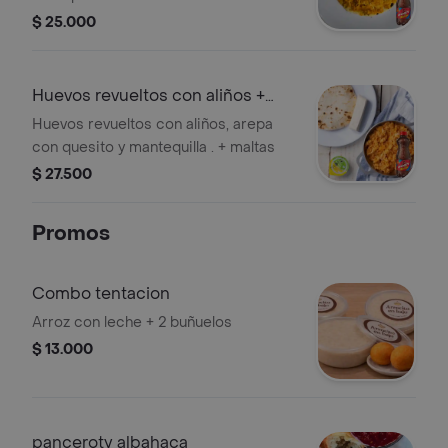
$ 25.000
Huevos revueltos con aliños +
malta 350
Huevos revueltos con aliños, arepa
con quesito y mantequilla . + maltas
$ 27.500
Promos
Combo tentacion
Arroz con leche + 2 buñuelos
$ 13.000
panceroty albahaca