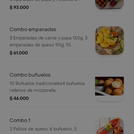
elegir 1.5 lt.
$ 93.000
Combo empanadas
3 Empanadas de carne y papa 150g, 3
empanadas de queso 90g, 10
empanadas de papa 50g.
$ 61.000
Combo buñuelos
10 Buñuelos tradicionales4 buñuelos
rellenos de mozzarella.
$ 46.000
Combo 1
2 Palitos de queso, 6 buñuelos, 5