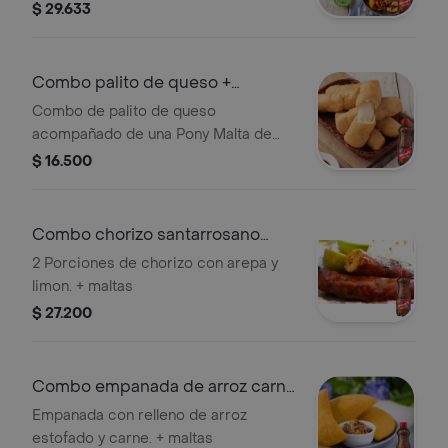
mantequilla . + Maltas
$ 29.633
Combo palito de queso +
ponymalta 350 ml
Combo de palito de queso
acompañado de una Pony Malta de
350 ml.
$ 16.500
Combo chorizo santarrosano
ponymalta 350
2 Porciones de chorizo con arepa y
limon. + maltas
$ 27.200
Combo empanada de arroz carne
+malta 350
Empanada con relleno de arroz
estofado y carne. + maltas