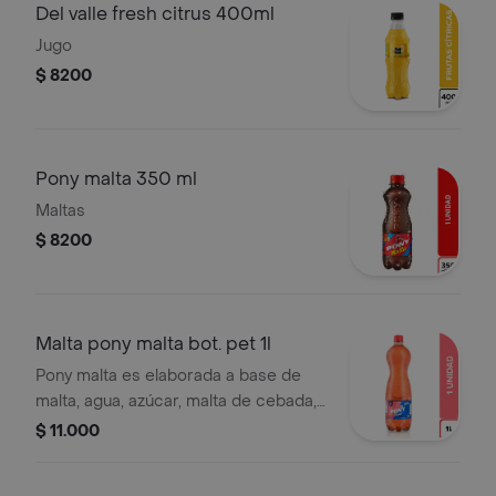
Del valle fresh citrus 400ml
Jugo
$ 8200
Pony malta 350 ml
Maltas
$ 8200
Malta pony malta bot. pet 1l
Pony malta es elaborada a base de
malta, agua, azúcar, malta de cebada,
vitaminas, entre otros ingredientes.
$ 11.000