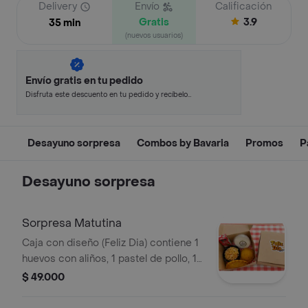
Delivery
Envío
Calificación
Gratis
3.9
35 min
(nuevos usuarios)
Envío gratis en tu pedido
Disfruta este descuento en tu pedido y recíbelo
en minutos.
Desayuno sorpresa
Combos by Bavaria
Promos
P
Desayuno sorpresa
Sorpresa Matutina
Caja con diseño (Feliz Dia) contiene 1
huevos con aliños, 1 pastel de pollo, 1
empanada de arroz, 1 arroz con leche
$ 49.000
y 1 jugo néctar tamaño personal