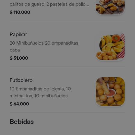
palitos de queso, 2 pasteles de pollo,
2 papas rellenas, 2 pan de bonos y 1
$ 110.000
bebida a elegir 1.5 lt.
Papikar
20 Minibuñuelos 20 empanaditas
papa
$ 51.000
Futbolero
10 Empanaditas de iglesia, 10
minipalitos, 10 minibuñuelos
$ 64.000
Bebidas