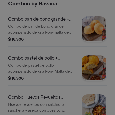
Combos by Bavaria
Combo pan de bono grande +
ponymalta 350
Combo de pan de bono grande
acompañado de una Ponymalta de
350 ml.
$ 18.500
Combo pastel de pollo +
ponymalta 350 ml
Combo de pastel de pollo
acompañado de una Pony Malta de
350 ml.
$ 18.500
Combo Huevos Revueltos
Rancheros c/ Arepa + Pony Malta
Huevos revueltos con salchicha
350ml
ranchera y arepa con quesito y