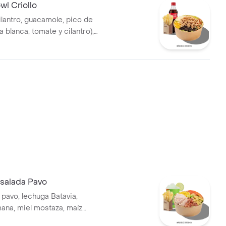
l Criollo
ilantro, guacamole, pico de
la blanca, tomate y cilantro),
s desmechada, hogo, chorizo
ríjoles negros.
salada Pavo
pavo, lechuga Batavia,
ana, miel mostaza, maíz
ate chonto, croutones y