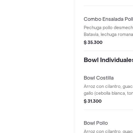
Pico de gallo, Lechuga B
Combo Ensalada Pol
Pechuga pollo desmech
Batavia, lechuga romana
tomate chonto, queso mo
$ 35.300
roja y croutones, papas 
Bowl Individuale
Bowl Costilla
Arroz con cilantro, gua
gallo (cebolla blanca, to
piña calada asada y cost
$ 31.300
desmechada.
Bowl Pollo
Arroz con cilantro, gua