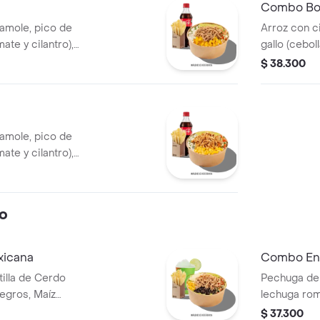
Combo Bow
camole, pico de
Arroz con c
mate y cilantro),
gallo (cebol
illa de cerdo
carne de re
$ 38.300
de cerdo y f
camole, pico de
mate y cilantro),
huga de pollo
o
xicana
Combo En
illa de Cerdo
Pechuga de 
egros, Maíz
lechuga rom
la, Guacamole,
tierno, tom
$ 37.300