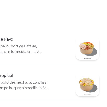
de Pavo
pavo, lechuga Batavia,
ana, miel mostaza, maíz
ate chonto, croutones y
ropical
 pollo desmechada, Lonchas
n pollo, queso amarillo, piña
huga batavia y mayonesa.