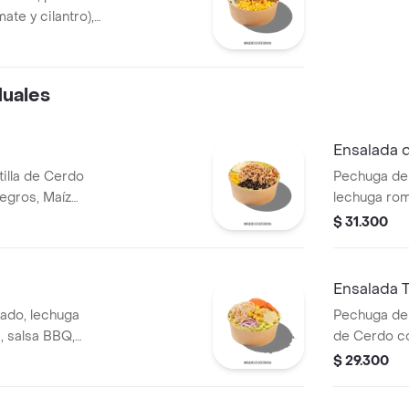
mate y cilantro),
huga de pollo
duales
Ensalada 
illa de Cerdo
Pechuga de 
egros, Maíz
lechuga rom
la, Guacamole,
tierno, tom
$ 31.300
atavia.
tocineta.
Ensalada T
ado, lechuga
Pechuga de
, salsa BBQ,
de Cerdo co
zzarella, cebolla
calada, lec
$ 29.300