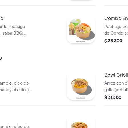
atavia.
tocinet, pap
lo
Combo Ens
ado, lechuga
Pechuga de
, salsa BBQ,
de Cerdo co
zzarella, cebolla
calada, lec
$ 35.300
y bebida.
s
Bowl Criol
camole, pico de
Arroz con c
mate y cilantro),
gallo (cebol
illa de cerdo
carne de re
$ 31.300
de cerdo y f
camole, pico de