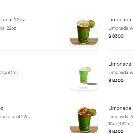
cional 22oz
Limonada V
nal 22oz
Limonada Va
$ 8300
Limonada 
oz(693ml)
Limonada V
$ 8300
oz
Limonada 
radicional 22oz
Limonada Pa
16oz(492ml)
$ 8300