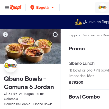
Bogotá
¿Nuevo en Rap
Rappi
Restaurantes a Dom
Promo
Qbano Lunch
(1) bowl criollo + (1) bow
limonadas 16oz
Qbano Bowls -
$ 79.200
Comuna 5 Jordan
Cl. 64 #5-24, Ibagué, Tolima,
Bowl Combo
Colombia
Comida Saludable - Qbano Bowls