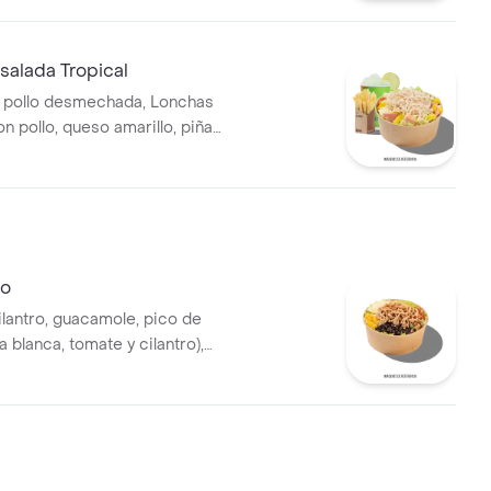
as y bebida.
alada Tropical
 pollo desmechada, Lonchas
n pollo, queso amarillo, piña
huga batavia y mayonesa.
lo
ilantro, guacamole, pico de
la blanca, tomate y cilantro),
s desmechada, hogo, chorizo
ríjoles negros.