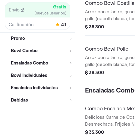
Combo Bowl Costilla
Gratis
Envío
Arroz con cilantro, gua
(nuevos usuarios)
gallo (cebolla blanca, to
Calificación
4.1
piña calada asada y cost
$ 38.300
desmechada.
Promo
Combo Bowl Pollo
Bowl Combo
Arroz con cilantro, gua
Ensaladas Combo
gallo (cebolla blanca, to
maíz tierno, hogo y pec
$ 38.300
Bowl Individuales
desmechada.
Ensaladas Individuales
Ensaladas Comb
Bebidas
Combo Ensalada Me
Deliciosa Carne de Cost
Desmechada, Frijoles N
tierno, Queso mozzarel
$ 35.300