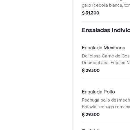
gallo (cebolla blanca, to
maíz tierno, hogo y pec
$ 31.300
desmechada.
Ensaladas Indivi
Ensalada Mexicana
Deliciosa Carne de Cost
Desmechada, Frijoles N
tierno, Queso mozzarel
$ 29.300
Pico de gallo, Lechuga B
Ensalada Pollo
Pechuga pollo desmech
Batavia, lechuga romana
tomate chonto, queso mo
$ 29.300
roja y croutones.