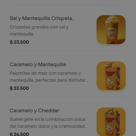
salados.
Sal y Mantequilla Crispeta
Grande
Crispetas grandes con sal y
mantequilla.
$ 23.500
Caramelo y Mantequilla
Palomitas de maíz con caramelo y
mantequilla, perfectas para disfrutar
en cualquier momento.
$ 23.500
Caramelo y Cheddar
Sumérgete en la combinación única
del caramelo dulce y la cremosidad
del queso cheddar, ofreciendo una
$ 26.500