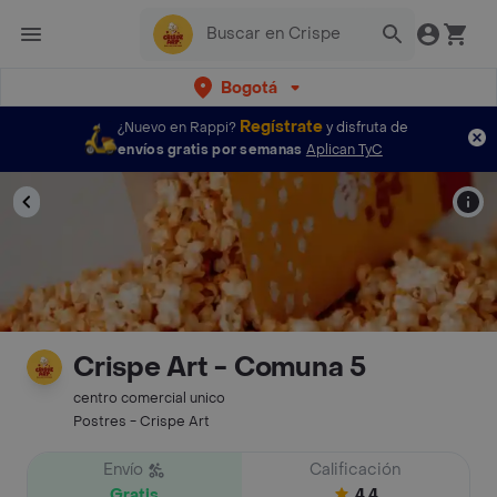
Bogotá
Regístrate
¿Nuevo en Rappi?
y disfruta de
envíos gratis por semanas
Aplican TyC
Crispe Art - Comuna 5
centro comercial unico
Postres - Crispe Art
Envío
Calificación
Gratis
4.4