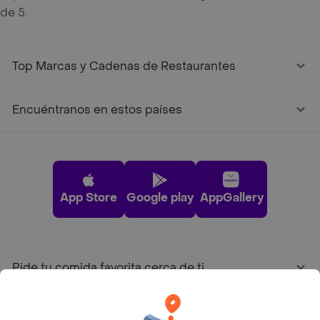
de 5.
Top Marcas y Cadenas de Restaurantes
Encuéntranos en estos países
App Store
Google play
AppGallery
Pide tu comida favorita cerca de ti
Categorías