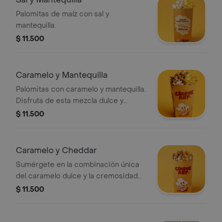
Palomitas de maíz con sal y
mantequilla.
$ 11.500
Caramelo y Mantequilla
Palomitas con caramelo y mantequilla.
Disfruta de esta mezcla dulce y
salada en un paquete personal.
$ 11.500
Caramelo y Cheddar
Sumérgete en la combinación única
del caramelo dulce y la cremosidad
del queso cheddar, ofreciendo una
$ 11.500
experiencia gourmet que combina
dulzura y sabores intensos en nuestro
paquete personal.