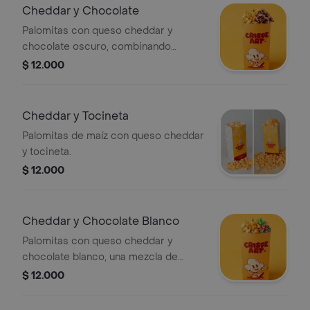
de sabor suave y atractiva para los
Cheddar y Chocolate
sentidos en nuestro paquete
Palomitas con queso cheddar y
personal.
chocolate oscuro, combinando
sabores salados y dulces.
$ 12.000
Cheddar y Tocineta
Palomitas de maíz con queso cheddar
y tocineta.
$ 12.000
Cheddar y Chocolate Blanco
Palomitas con queso cheddar y
chocolate blanco, una mezcla de
sabores salados y dulces.
$ 12.000