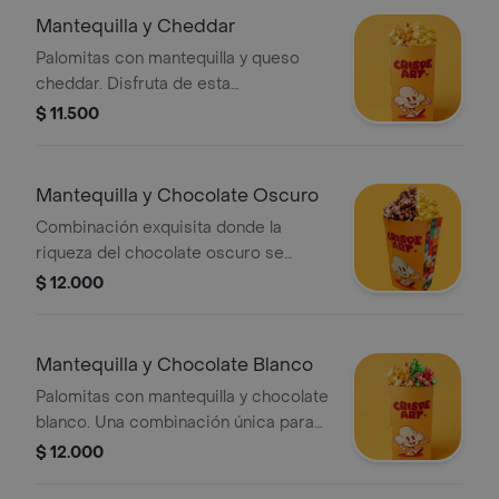
Mantequilla y Cheddar
Palomitas con mantequilla y queso
cheddar. Disfruta de esta
combinación clásica.
$ 11.500
Mantequilla y Chocolate Oscuro
Combinación exquisita donde la
riqueza del chocolate oscuro se
realza con la suavidad y aroma de la
$ 12.000
mantequilla, ofreciendo un equilibrio
de sabores que deleitará tus sentidos
en nuestro paquete personal.
Mantequilla y Chocolate Blanco
Palomitas con mantequilla y chocolate
blanco. Una combinación única para
disfrutar.
$ 12.000