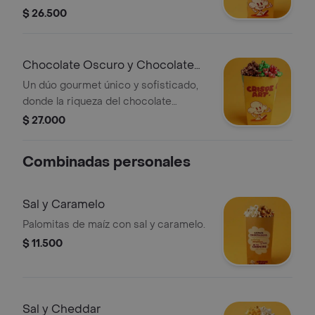
$ 26.500
Chocolate Oscuro y Chocolate
Blanco
Un dúo gourmet único y sofisticado,
donde la riqueza del chocolate
oscuro se complementa con la
$ 27.000
dulzura suave y vibrante del chocolate
blanco coloreado en nuestro paquete
Combinadas personales
personal.
Sal y Caramelo
Palomitas de maíz con sal y caramelo.
$ 11.500
Sal y Cheddar