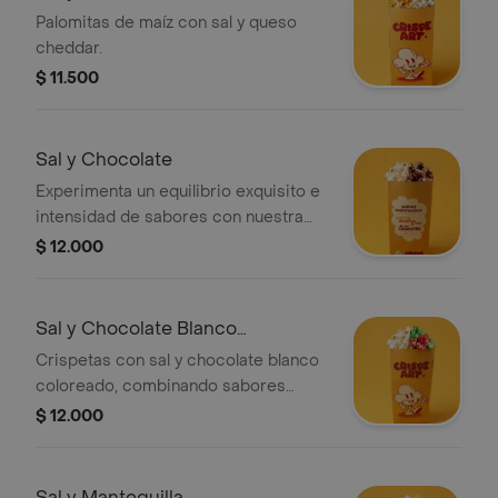
Palomitas de maíz con sal y queso
cheddar.
$ 11.500
Sal y Chocolate
Experimenta un equilibrio exquisito e
intensidad de sabores con nuestra
combinación única de sal y chocolate
$ 12.000
crispeart en nuestro tamaño personal.
Sal y Chocolate Blanco
Coloreado
Crispetas con sal y chocolate blanco
coloreado, combinando sabores
salados y dulces.
$ 12.000
Sal y Mantequilla