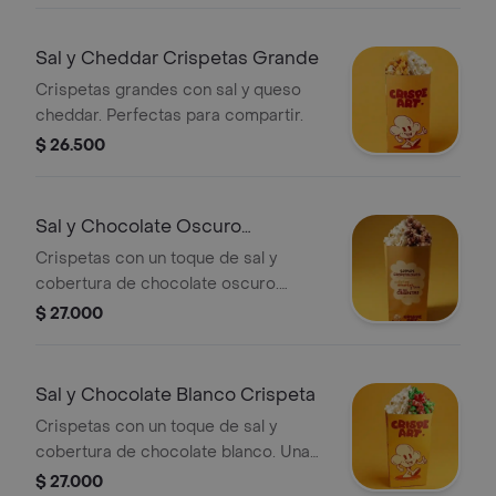
Sal y Cheddar Crispetas Grande
Crispetas grandes con sal y queso
cheddar. Perfectas para compartir.
$ 26.500
Sal y Chocolate Oscuro
Crispetas
Crispetas con un toque de sal y
cobertura de chocolate oscuro.
Perfectas para disfrutar en cualquier
$ 27.000
momento.
Sal y Chocolate Blanco Crispeta
Crispetas con un toque de sal y
cobertura de chocolate blanco. Una
combinación de sabores dulces y
$ 27.000