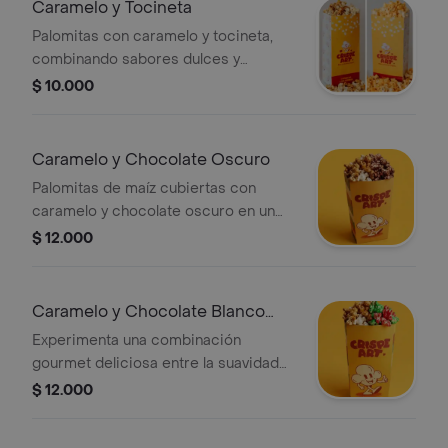
Caramelo y Tocineta
Palomitas con caramelo y tocineta,
combinando sabores dulces y
salados.
$ 10.000
Caramelo y Chocolate Oscuro
Palomitas de maíz cubiertas con
caramelo y chocolate oscuro en un
paquete personal.
$ 12.000
Caramelo y Chocolate Blanco
Coloreado
Experimenta una combinación
gourmet deliciosa entre la suavidad
del caramelo y la dulzura pura y
$ 12.000
vibrante del chocolate blanco
coloreado, creando una experiencia