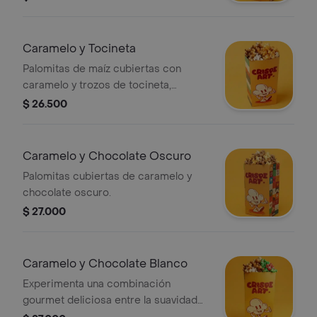
experiencia gourmet que combina
dulzura y sabores intensos en nuestro
paquete personal.
Caramelo y Tocineta
Palomitas de maíz cubiertas con
caramelo y trozos de tocineta,
ofreciendo una mezcla de sabores
$ 26.500
dulces y salados.
Caramelo y Chocolate Oscuro
Palomitas cubiertas de caramelo y
chocolate oscuro.
$ 27.000
Caramelo y Chocolate Blanco
Experimenta una combinación
gourmet deliciosa entre la suavidad
del caramelo y la dulzura pura y