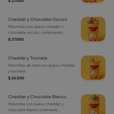
$ 27.000
vibrante del chocolate blanco
coloreado, creando una experiencia
de sabor suave y atractiva para los
Cheddar y Chocolate Oscuro
sentidos en nuestro paquete
Palomitas con queso cheddar y
personal.
chocolate oscuro, combinando
sabores salados y dulces.
$ 27.000
Cheddar y Tocineta
Palomitas de maíz con queso cheddar
y tocineta.
$ 26.500
Cheddar y Chocolate Blanco
Coloreado
Palomitas con queso cheddar y
chocolate blanco coloreado,