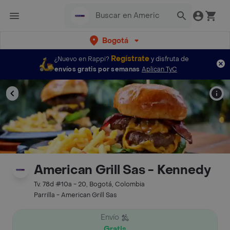
Bogotá
Regístrate
¿Nuevo en Rappi?
y disfruta de
envíos gratis por semanas
Aplican TyC
American Grill Sas - Kennedy
Tv. 78d #10a - 20, Bogotá, Colombia
Parrilla - American Grill Sas
Envío
Gratis