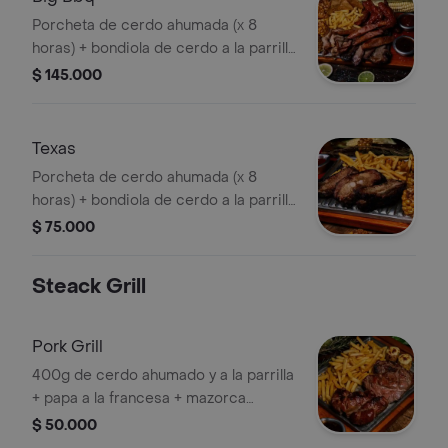
Porcheta de cerdo ahumada (x 8
horas) + bondiola de cerdo a la parrilla
+ 8 unidades de alas en salsa bbq + 2
$ 145.000
chorizos texanos + chicharron
carnudo + carne desmechada +papa
a la francesa + platano maduro + 4
Texas
empanaditas + chimichurri y salsas de
Porcheta de cerdo ahumada (x 8
la casa
horas) + bondiola de cerdo a la parrilla
+8 unidades de alas en salsa bbq +
$ 75.000
chorizo texano + papa a la francesa +
mazorca dorada + porcion de pan
Steack Grill
dorado + chimichurri y salsas de la
casa
Pork Grill
400g de cerdo ahumado y a la parrilla
+ papa a la francesa + mazorca
dorada y salsas de la casa.
$ 50.000