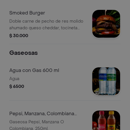
salsa de la casa
Smoked Burger
Doble carne de pecho de res molido
ahumado queso cheddar, tocineta
ahumada, pan brioche, cebolla,
$ 30.000
tomate, lechuga y salsas.
Gaseosas
Agua con Gas 600 ml
Agua
$ 6500
Pepsi, Manzana, Colombiana
(250ml)
Gaseosa Pepsi, Manzana O
Colombiana, 250ml.