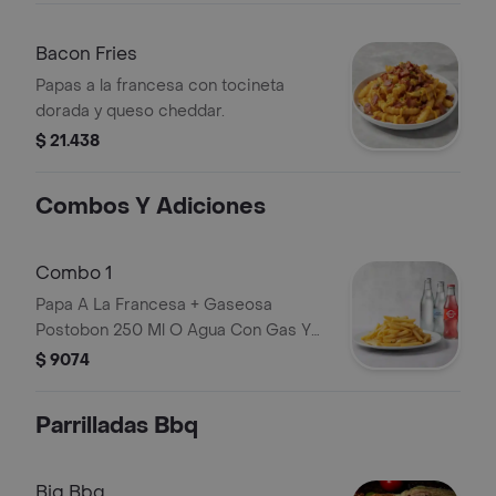
Bacon Fries
Papas a la francesa con tocineta
dorada y queso cheddar.
$ 21.438
Combos Y Adiciones
Combo 1
Papa A La Francesa + Gaseosa
Postobon 250 Ml O Agua Con Gas Y
Sin Gas.
$ 9074
Parrilladas Bbq
Big Bbq