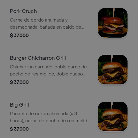
Pork Cruch
Carne de cerdo ahumada y
desmechada, bañada en caldo de
carne, chicharrón americano
$ 37.000
importado, 3 lonjas de queso cheddar,
tocineta, pan brioche y salsas
Burger Chicharron Grill
Chicharron carnudo, doble carne de
pecho de res molido, doble queso
cheddar,, pan brioche, cebolla,
$ 37.000
tomate, lechuga y salsas
Big Grill
Panceta de cerdo ahumada (x 8
horas), carne de pecho de res molido
premium, queso cheddar, pan
$ 37.000
brioche, cebolla, tomate, lechuga y