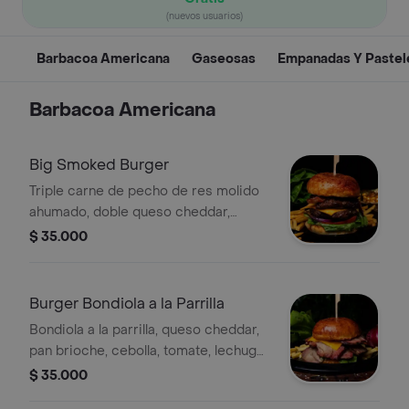
(nuevos usuarios)
Barbacoa Americana
Gaseosas
Empanadas Y Pastel
Barbacoa Americana
Big Smoked Burger
Triple carne de pecho de res molido
ahumado, doble queso cheddar,
tocineta ahumada, pan brioche,
$ 35.000
cebolla, tomate, lechuga y salsas
Burger Bondiola a la Parrilla
Bondiola a la parrilla, queso cheddar,
pan brioche, cebolla, tomate, lechuga
y salsas
$ 35.000