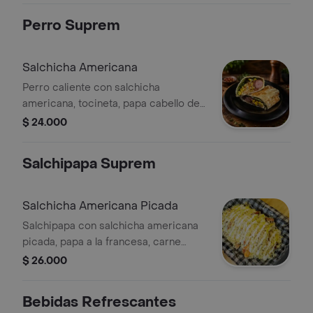
Perro Suprem
Salchicha Americana
Perro caliente con salchicha
americana, tocineta, papa cabello de
ángel, queso mozzarella, maíz tierno,
$ 24.000
salsa de piña y vegetales.
Salchipapa Suprem
Salchicha Americana Picada
Salchipapa con salchicha americana
picada, papa a la francesa, carne
desmechada de cerdo, queso
$ 26.000
mozzarella, maíz tierno y salsas de la
casa.
Bebidas Refrescantes