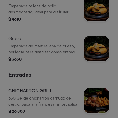
Empanada rellena de pollo
desmechado, ideal para disfrutar
como entrada o merienda.
$ 4310
Queso
Empanada de maiz rellena de queso,
perfecta para disfrutar como entrada
o snack.
$ 3630
Entradas
CHICHARRON GRILL
350 GR de chicharron carnudo de
cerdo, papa a la francesa, limón, salsa
$ 26.800