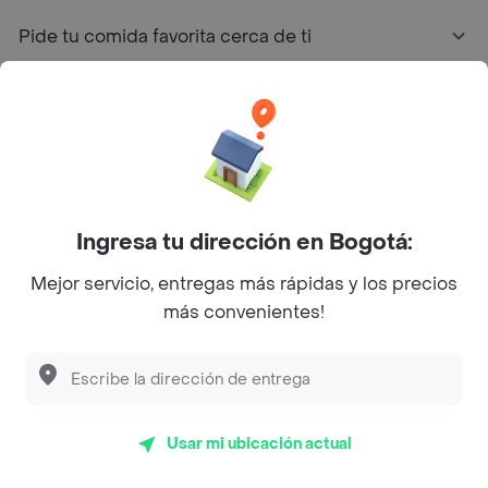
Pide tu comida favorita cerca de ti
Categorías
Únete a Rappi
Sobre Rappi
Ingresa tu dirección en Bogotá:
Mejor servicio, entregas más rápidas y los precios
Facebook
Twitter
Instagram
más convenientes!
©
2026
Rappi Inc. All rights reserved.
Usar mi ubicación actual
Rappi S.A.S. --- NIT 900.843.898-9 --- Calle 63 # 16A-02