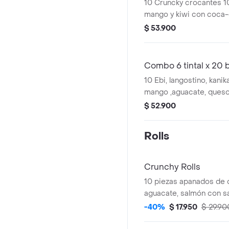
10 Cruncky crocantes 10
mango y kiwi con coca-c
ml. .
$ 53.900
Combo 6 tintal x 20
10 Ebi, langostino, kani
mango ,aguacate, ques
polvo magico 10 mangal
$ 52.900
aguacate y queso crema
ajonjoli con coca-cola o
Rolls
Crunchy Rolls
10 piezas apanados de
aguacate, salmón con sal
agridulce y fuji, una be
-40%
$ 17.950
$ 29.90