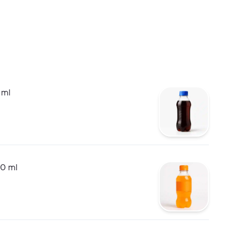
 ml
50 ml