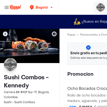
Bogotá
¿Nuevo en Rap
Rappi
Restaurantes a Dom
Envío gratis en tu ped
Disfruta este descuento en tu 
en minutos.
Promocion
Sushi Combos -
Kennedy
Ocho Bocados Croc
Carrera 88 #42f Sur-71, Bogotá,
Rollo de ocho bocados 
Colombia
maduro, aguacate, y pal
Sushi - Sushi Combos
acompañado de salsa te