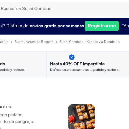
Registrarme
pi?
Disfruta de
envíos gratis por semanas
Tér
icilio
Restaurantes en Bogotá
Sushi Combos - Kennedy a Domicilio
ido
Hasta 40% OFF imperdible
pedido y recíbelo
Disfruta este descuento en tu pedido y recíbelo
en minutos.
antes
con platano
mito de cangrejo,
riyaky