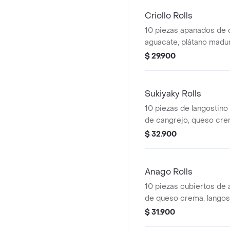
Criollo Rolls
10 piezas apanados de
aguacate, plátano madu
teriyaky, salsa agridulce 
$ 29.900
bebida 250 ml gratis.
Sukiyaky Rolls
10 piezas de langostino
de cangrejo, queso cre
salmón, aguacate acom
$ 32.900
salsas teriyaky, agridulc
250 ml gratis
Anago Rolls
10 piezas cubiertos de 
de queso crema, langost
salsa teriyaky, agridulce
$ 31.900
250 ml gratis.