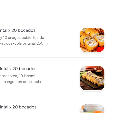
ntal x 20 bocados
y 10 anagos cubiertos de
n coca-cola original 250 m.
intal x 20 bocados
crocantes, 10 kinomi
de mango con coca-cola
ml. .
intal x 20 bocados