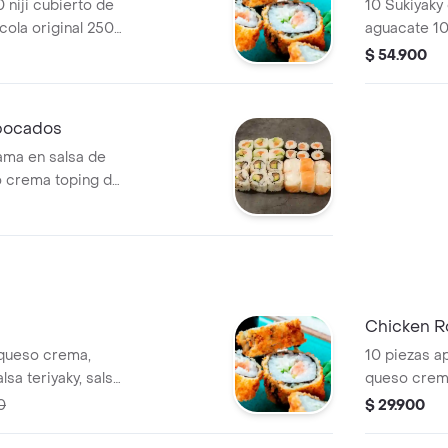
 niji cubierto de
10 Sukiyaky
ola original 250
aguacate 10
original 250
$ 54.900
 bocados
kama en salsa de
o crema toping de
i, mango,
, toping de
riginal 250 ml.
Chicken Ro
 queso crema,
10 piezas a
sa teriyaky, salsa
queso crema
bida 250 ml gratis
teriyaky, sal
0
$ 29.900
bebida 250 