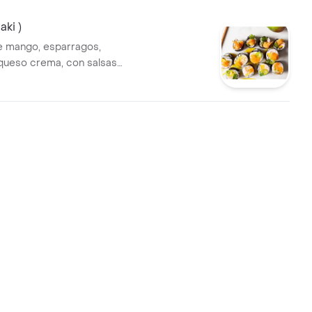
aki )
e mango, esparragos,
queso crema, con salsas
riyaky, fuji, gengibre y una
ml.