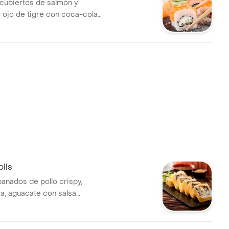
 cubiertos de salmón y
 ojo de tigre con coca-cola
 ml.
lls
panados de pollo crispy,
, aguacate con salsa
sa agridulce y fuji, y una
ml gratis.