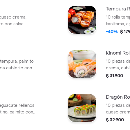
Tempura R
 queso crema,
10 rolls te
ro con salsa
kanikama, a
y fuji, y una
salsa teriyak
-40%
$ 17
bebida 250 
Kinomi Rol
 tempura, palmito
10 piezas d
ma cubierto con
crema, cubi
pañados de
teriyaky, ag
$ 31.900
e y fuji, una bebida
ml gratis.
Dragón Ro
aguacate rellenos
10 piezas d
ino, palmito con
queso crema
 y fuji ,una bebida
anguila con s
$ 32.900
,una bebida 