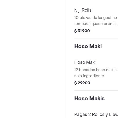
Niji Rolls
10 piezas de langostino
tempura, queso crema, 
mango y kiwi, con salsas
$ 31.900
agridulce y fuji, una be
Hoso Maki
Hoso Maki
12 bocados hoso makis
solo ingrediente.
$ 29.900
Hoso Makis
Pagas 2 Rollos y Llev