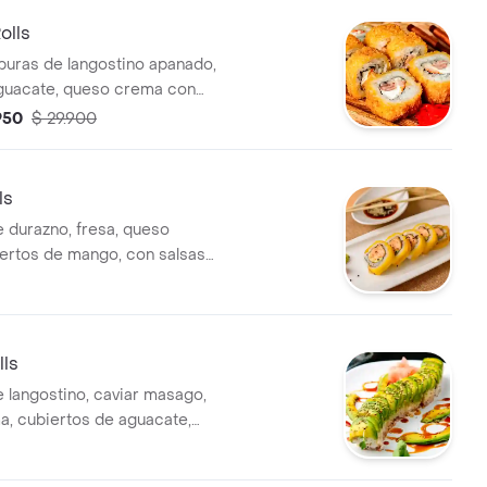
olls
mpuras de langostino apanado,
guacate, queso crema con
y, salsa agridulce y fuji, y una
.950
$ 29.900
ml gratis.
ls
e durazno, fresa, queso
ertos de mango, con salsas
ridulce y fuji, una bebida 250
lls
e langostino, caviar masago,
, cubiertos de aguacate,
alsa teriyaki, agridulce y fuji
250 ml gratis.