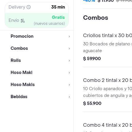
-40%
$ 11.950
$ 19.90
Delivery
35 min
Combos
Gratis
Envío
(nuevos usuarios)
Criollos tintal x 30
Promocion
30 Bocados de platano
Combos
aguacate
$ 59.900
Rolls
Hoso Maki
Combo 2 tintal x 20
Hoso Makis
10 Criollo apanados y 1
cubiertos de anguila y 
Bebidas
coca-cola original 250 
$ 55.900
Combo 4 tintal x 20