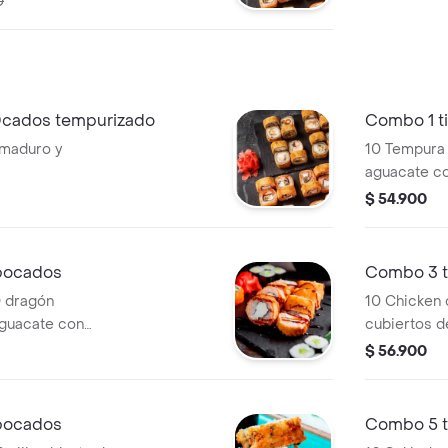
0
 b0cados tempurizado
Combo 1 ti
 maduro y
10 Tempura 
aguacate co
$ 54.900
 bocados
Combo 3 t
0 dragón
10 Chicken 
aguacate con
cubiertos 
ml.
original 250 
$ 56.900
 bocados
Combo 5 t