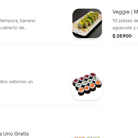
Veggie ( M
 tempura, banano
10 piezas d
cubierto de
aguacate y 
 teriyaky,
agridulce, te
$ 28.900
bida 250 ml gratis
bebida 250 
 dos sabores un
a Uno Gratis