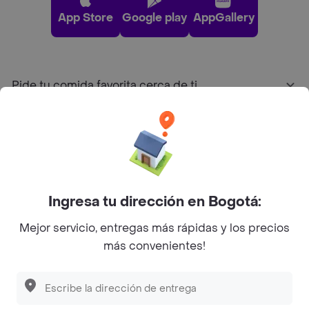
App Store
Google play
AppGallery
Pide tu comida favorita cerca de ti
Categorías
Únete a Rappi
Ingresa tu dirección en Bogotá:
Sobre Rappi
Mejor servicio, entregas más rápidas y los precios
más convenientes!
Facebook
Twitter
Instagram
©
2026
Rappi Inc. All rights reserved.