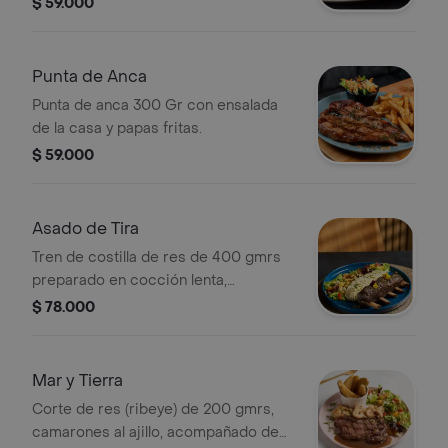
$ 59.000
Punta de Anca
Punta de anca 300 Gr con ensalada
de la casa y papas fritas.
$ 59.000
Asado de Tira
Tren de costilla de res de 400 gmrs
preparado en cocción lenta,
acompañado de puré de papa y
$ 78.000
ensalada.
Mar y Tierra
Corte de res (ribeye) de 200 gmrs,
camarones al ajillo, acompañado de