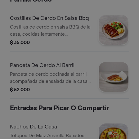
Costillas De Cerdo En Salsa Bbq
Costillas de cerdo en salsa BBQ de la
casa, cocidas lentamente.
Acompañadas de ensalada fresca y
$ 35.000
papa casco.
Panceta De Cerdo Al Barril
Panceta de cerdo cocinada al barril,
acompañada de ensalada de la casa y
papa casco.
$ 52.000
Entradas Para Picar O Compartir
Nachos De La Casa
Totopos De Maiz Amarillo Banados