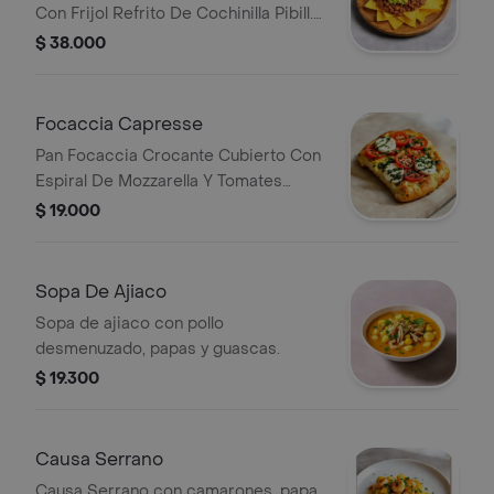
Con Frijol Refrito De Cochinilla Pibill.
Servidos Con Guacamole Rustico,
$ 38.000
Sour Cream, Pico De Gallo Y Lechuga
Batavia.
Focaccia Capresse
Pan Focaccia Crocante Cubierto Con
Espiral De Mozzarella Y Tomates
Frescos Banados Con Pesto, Servida
$ 19.000
Sobre Espejo De Napolitana Y Lineas
De Reduccion De Balsamico.
Sopa De Ajiaco
Sopa de ajiaco con pollo
desmenuzado, papas y guascas.
$ 19.300
Causa Serrano
Causa Serrano con camarones, papa