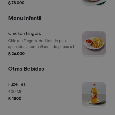
papa casco y ensalada.
$ 78.000
Menu Infantil
Chicken Fingers
Chicken Fingers: deditos de pollo
apanados acompañados de papas a la
francesa y salsa de tomate.
$ 26.000
Otras Bebidas
Fuze Tea
400 Ml
$ 4800