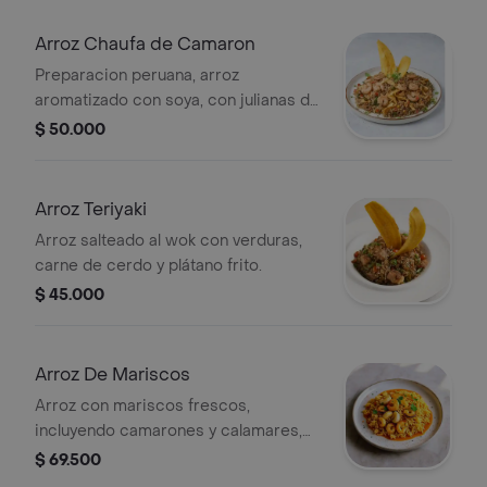
Arroz Chaufa de Camaron
Preparacion peruana, arroz
aromatizado con soya, con julianas de
huevo revuelto y camarones
$ 50.000
Arroz Teriyaki
Arroz salteado al wok con verduras,
carne de cerdo y plátano frito.
$ 45.000
Arroz De Mariscos
Arroz con mariscos frescos,
incluyendo camarones y calamares,
sazonado con especias. Ideal para los
$ 69.500
amantes del mar.