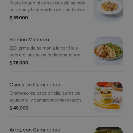
Pasta fetuccini con cubos de salmón
sellados y flambeados en vino blanco,
decorada con microgreens y
$ 59.000
acompañada de pan grillado.
Salmon Marinero
220 grms de salmon a la parrilla y
sobre el una salsa de langosta con
mariscos , acompñado de papa
$ 78.000
francesa y ensalada
Causa de Camarones
Cremoso de papa criolla, cama de
aguacate, y camarones macerados
$ 45.000
Arroz con Camarones