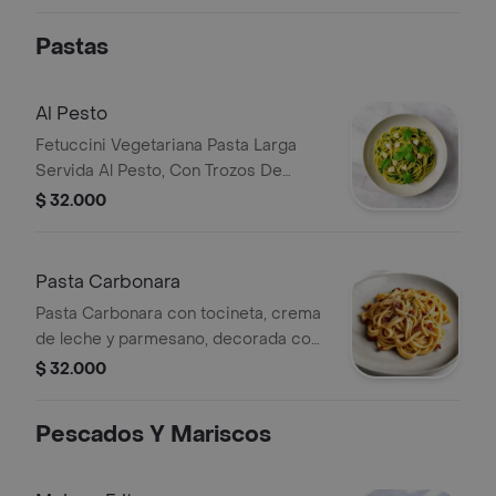
Decorado con plátano frito.
Pastas
Al Pesto
Fetuccini Vegetariana Pasta Larga
Servida Al Pesto, Con Trozos De
Queso De Bufala
$ 32.000
Pasta Carbonara
Pasta Carbonara con tocineta, crema
de leche y parmesano, decorada con
perejil.
$ 32.000
Pescados Y Mariscos