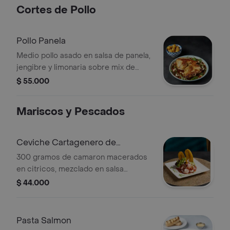
Cortes de Pollo
Pollo Panela
Medio pollo asado en salsa de panela,
jengibre y limonaria sobre mix de
lechugas, acompañado de papa
$ 55.000
criolla.
Mariscos y Pescados
Ceviche Cartagenero de
Camaron
300 gramos de camaron macerados
en citricos, mezclado en salsa
americana y chips platano
$ 44.000
Pasta Salmon