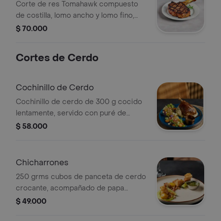
Corte de res Tomahawk compuesto
de costilla, lomo ancho y lomo fino,
parrillado.
$ 70.000
Cortes de Cerdo
Cochinillo de Cerdo
Cochinillo de cerdo de 300 g cocido
lentamente, servido con puré de
papa, ensalada y salsa aparte.
$ 58.000
Chicharrones
250 grms cubos de panceta de cerdo
crocante, acompañado de papa
criolla
$ 49.000