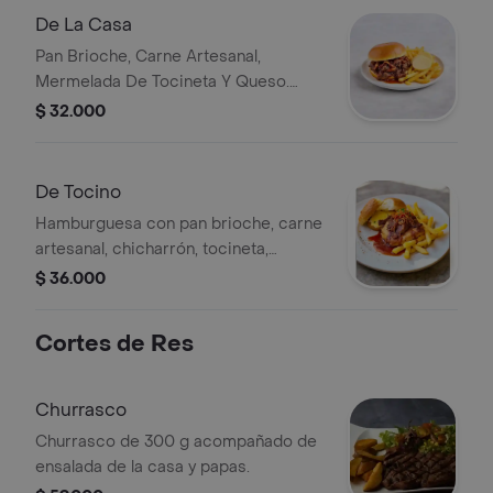
De La Casa
Pan Brioche, Carne Artesanal,
Mermelada De Tocineta Y Queso.
Acompanada De Papa Francesa.
$ 32.000
De Tocino
Hamburguesa con pan brioche, carne
artesanal, chicharrón, tocineta,
mermelada de tocineta y queso.
$ 36.000
Acompañada de papas francesas.
Cortes de Res
Churrasco
Churrasco de 300 g acompañado de
ensalada de la casa y papas.