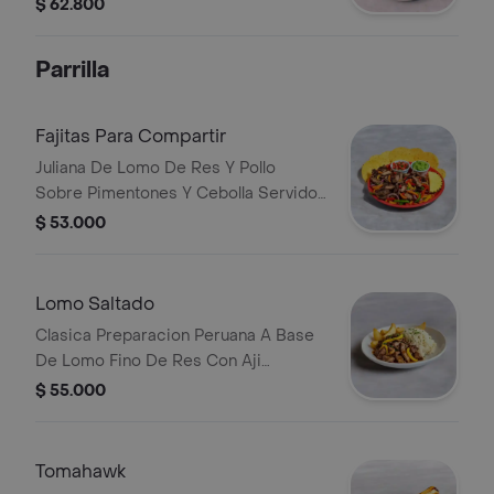
con lechuga, tomate y pepino, y papas
$ 62.800
en casco.
Parrilla
Fajitas Para Compartir
Juliana De Lomo De Res Y Pollo
Sobre Pimentones Y Cebolla Servidos
Con Guacamole, Pico De Gallo, Pina Y
$ 53.000
8 (Ocho)Tortillas De Maiz Amarillo.
Lomo Saltado
Clasica Preparacion Peruana A Base
De Lomo Fino De Res Con Aji
Amarillo, Soya Y Salsa De Ostiones,
$ 55.000
Acompanado Con Arroz Blanco Y
Papa Casco
Tomahawk