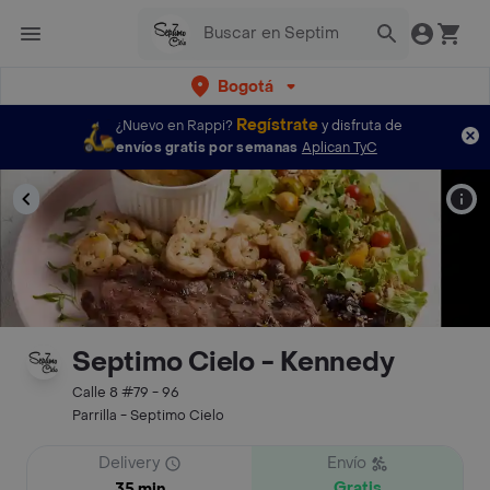
Bogotá
Regístrate
¿Nuevo en Rappi?
y disfruta de
envíos gratis por semanas
Aplican TyC
Septimo Cielo - Kennedy
Calle 8 #79 - 96
Parrilla - Septimo Cielo
Delivery
Envío
Gratis
35 min