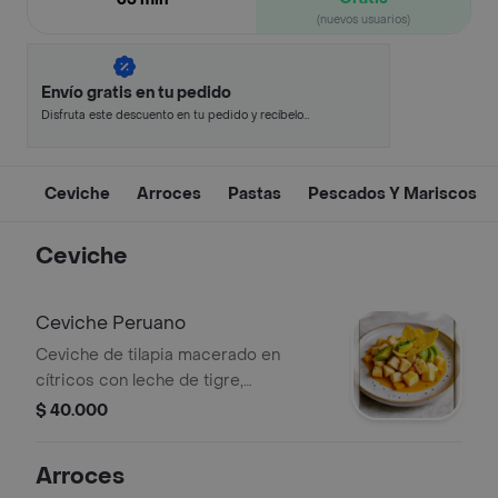
(nuevos usuarios)
Envío gratis en tu pedido
Disfruta este descuento en tu pedido y recíbelo
en minutos.
Ceviche
Arroces
Pastas
Pescados Y Mariscos
Ceviche
Ceviche Peruano
Ceviche de tilapia macerado en
cítricos con leche de tigre,
acompañado de aguacate y chips de
$ 40.000
plátano.
Arroces