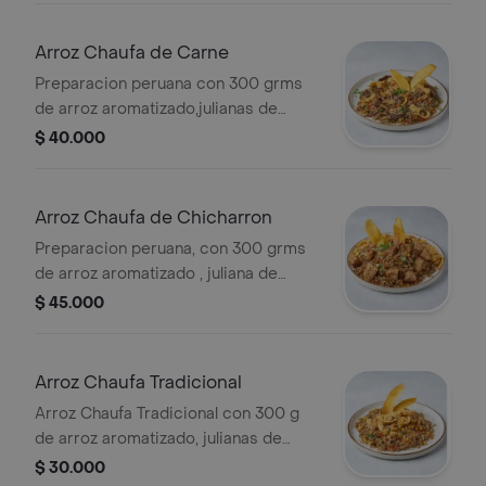
Arroz Chaufa de Carne
Preparacion peruana con 300 grms
de arroz aromatizado,julianas de
huevo revuelto,acompañado de 150
$ 40.000
grms de carne de res
Arroz Chaufa de Chicharron
Preparacion peruana, con 300 grms
de arroz aromatizado , juliana de
huevo revuelto y 250 grms de
$ 45.000
chicharron en cubos
Arroz Chaufa Tradicional
Arroz Chaufa Tradicional con 300 g
de arroz aromatizado, julianas de
huevo, maíz, pimientos y cebolla.
$ 30.000