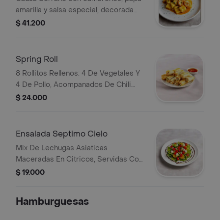
amarilla y salsa especial, decorada
con perejil.
$ 41.200
Spring Roll
8 Rollitos Rellenos: 4 De Vegetales Y
4 De Pollo, Acompanados De Chili
Souce.
$ 24.000
Ensalada Septimo Cielo
Mix De Lechugas Asiaticas
Maceradas En Citricos, Servidas Con
Tomates Cherry, Boconccini, Pesto, Y
$ 19.000
Reduccion De Balsamico.
Hamburguesas