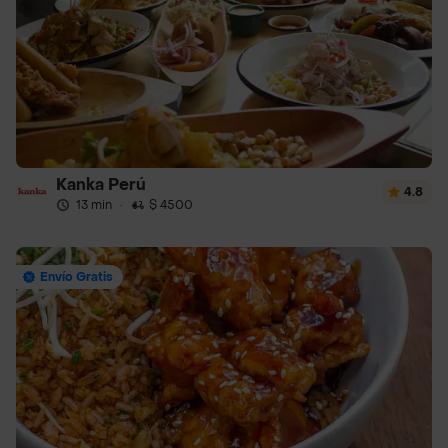
Kanka Perú
4.8
13 min
·
$ 4500
Envío Gratis