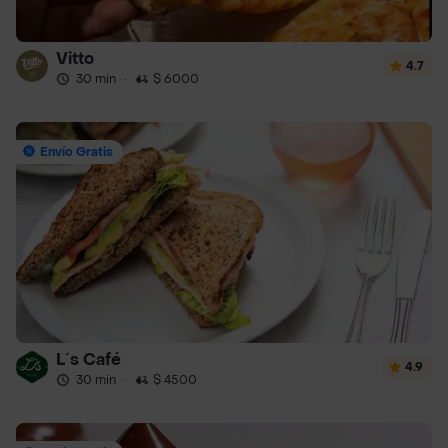
Vitto
4.7
30 min
·
$ 6000
Envío Gratis
L´s Café
4.9
30 min
·
$ 4500