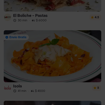
El Boliche - Pastas
4.5
30 min
·
$ 6000
Envío Gratis
Isola
5
41 min
·
$ 4500