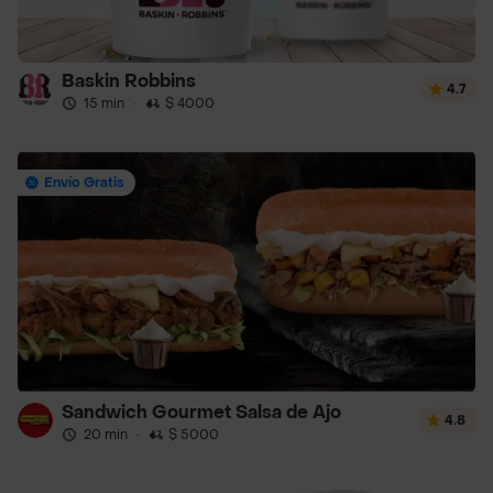
Baskin Robbins
4.7
15 min
·
$ 4000
Envío Gratis
Sandwich Gourmet Salsa de Ajo
4.8
20 min
·
$ 5000