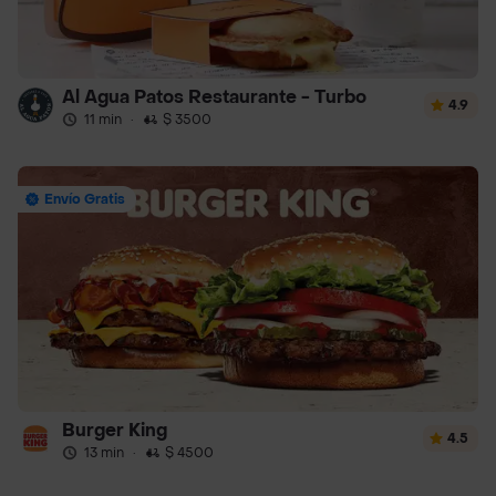
Al Agua Patos Restaurante - Turbo
4.9
11 min
·
$ 3500
Envío Gratis
Burger King
4.5
13 min
·
$ 4500