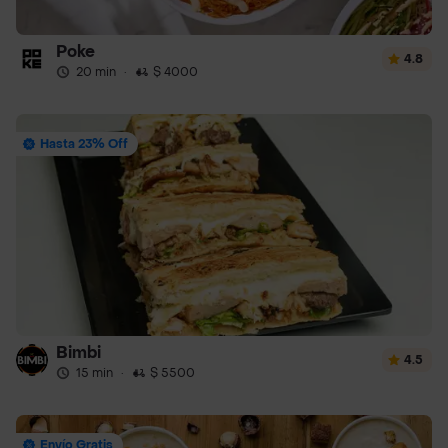
Poke
4.8
20 min
·
$ 4000
Hasta 23% Off
Bimbi
4.5
15 min
·
$ 5500
Envío Gratis