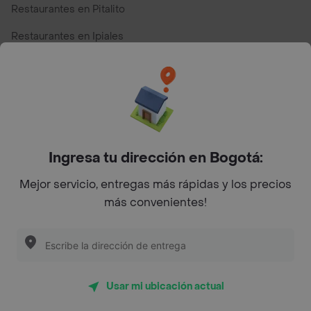
Restaurantes en Pitalito
Restaurantes en Ipiales
Restaurantes en San Andres
Restaurantes cerca de mi para pedir Comida a Domicilio -
Top Marcas y Cadenas de Restaurantes
Ingresa tu dirección en Bogotá:
Encuéntranos en estos países
Mejor servicio, entregas más rápidas y los precios
más convenientes!
App Store
Google play
AppGallery
Usar mi ubicación actual