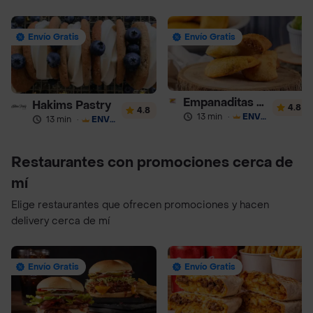
Envío Gratis
Envío Gratis
Empanaditas de Pipian - Empanadas
Hakims Pastry
4.8
4.8
13 min
·
ENVÍO GRATIS
13 min
·
ENVÍO GRATIS
Restaurantes con promociones cerca de
mí
Elige restaurantes que ofrecen promociones y hacen
delivery cerca de mí
Envío Gratis
Envío Gratis