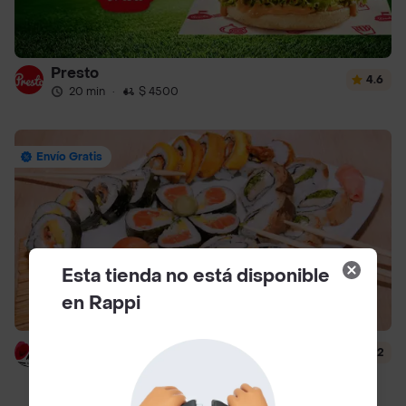
Presto
4.6
20 min
·
$ 4500
Envío Gratis
Esta tienda no está disponible
en Rappi
Hanashi Sushi
4.2
40 min
·
$ 6500