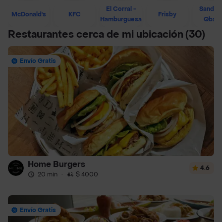
El Corral -
Sandwi
McDonald's
KFC
Frisby
Hamburguesa
Qban
Restaurantes cerca de mi ubicación
(30)
Envío Gratis
Home Burgers
4.6
20 min
·
$ 4000
Envío Gratis