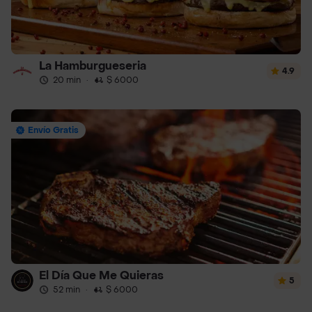
La Hamburgueseria
4.9
20 min
·
$ 6000
Envío Gratis
El Día Que Me Quieras
5
52 min
·
$ 6000