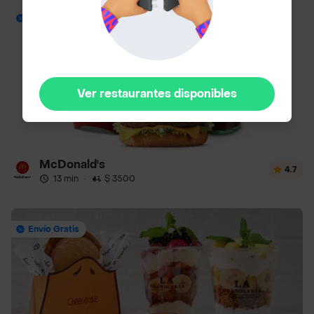
Envío Gratis
Ver restaurantes disponibles
McDonald's
4.7
13 min
·
$ 3500
Envío Gratis