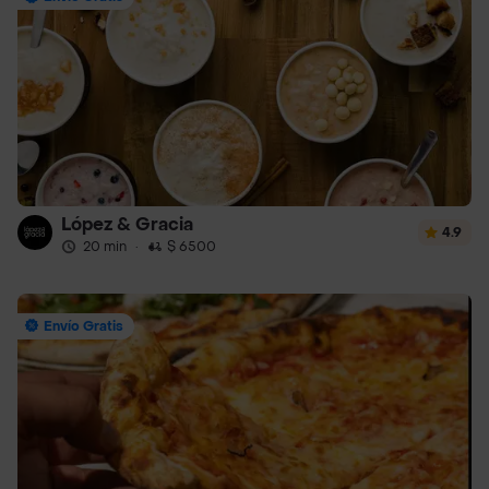
López & Gracia
4.9
20 min
·
$ 6500
Envío Gratis