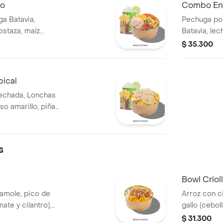
vo
Combo Ens
a Batavia,
Pechuga po
ostaza, maíz
Batavia, le
croutones y
tomate chon
$ 35.300
roja y crout
ical
echada, Lonchas
so amarillo, piña
 y mayonesa.
s
Bowl Criol
camole, pico de
Arroz con c
mate y cilantro),
gallo (cebol
illa de cerdo
carne de re
$ 31.300