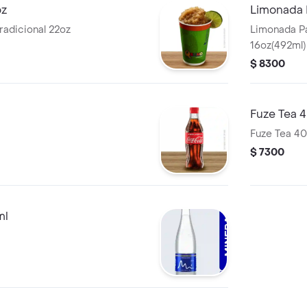
oz
Limonada 
radicional 22oz
Limonada Pa
16oz(492ml)
$ 8300
Fuze Tea 
Fuze Tea 40
$ 7300
ml