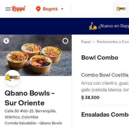
Bogotá
¿Nuevo en Rap
Rappi
Restaurantes a Dom
Bowl Combo
Combo Bowl Costilla
Arroz con cilantro, gua
gallo (cebolla blanca, to
Qbano Bowls -
piña calada asada y cost
$ 38.300
Sur Oriente
desmechada.
Calle 30 #6b-25, Barranquilla,
Ensaladas Comb
Atlántico, Colombia
Comida Saludable - Qbano Bowls