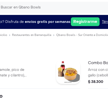
Registrarme
pi?
Disfruta de
envíos gratis por semanas
Tér
icilio
Restaurantes en Barranquilla
Qbano Bowls - Sur Oriente a Domicili
Combo Bow
camole, pico de
Arroz con c
mate y cilantro),
gallo (cebol
illa de cerdo
maíz tierno
$ 38.300
desmechad
o