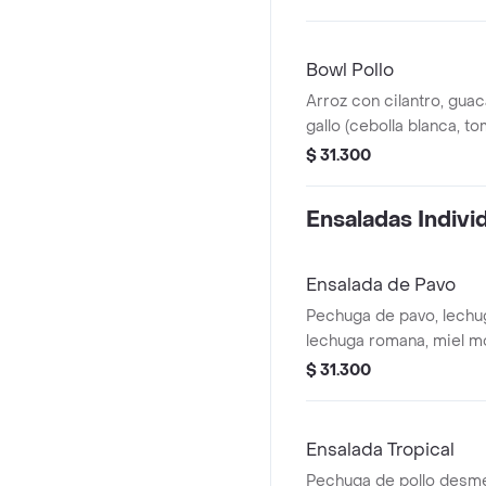
desmechada.
Bowl Pollo
Arroz con cilantro, gua
gallo (cebolla blanca, to
maíz tierno, hogo y pec
$ 31.300
desmechada.
Ensaladas Indivi
Ensalada de Pavo
Pechuga de pavo, lechug
lechuga romana, miel m
tierno, tomate chonto, 
$ 31.300
tocineta.
Ensalada Tropical
Pechuga de pollo desm