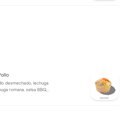
ríjoles negros.
ollo
llo desmechado, lechuga
chuga romana, salsa BBQ,
to, queso mozzarella, cebolla
ones.