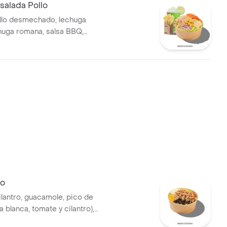
alada Pollo
llo desmechado, lechuga
chuga romana, salsa BBQ,
to, queso mozzarella, cebolla
ones, papas y bebida.
lo
ilantro, guacamole, pico de
la blanca, tomate y cilantro),
s desmechada, hogo, chorizo