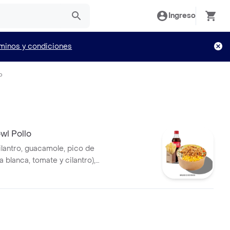
Ingreso
minos y condiciones
o
l Pollo
ilantro, guacamole, pico de
la blanca, tomate y cilantro),
, hogo y pechuga de pollo
a.