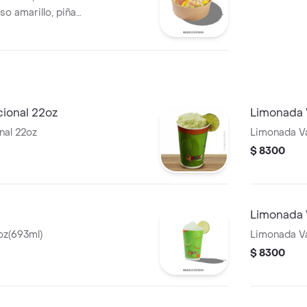
so amarillo, piña
 y mayonesa.
cional 22oz
Limonada V
nal 22oz
Limonada Va
$ 8300
Limonada 
oz(693ml)
Limonada V
$ 8300