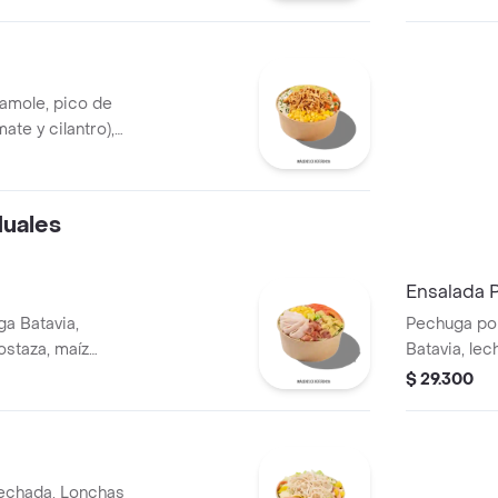
de cerdo y f
camole, pico de
mate y cilantro),
huga de pollo
duales
Ensalada P
a Batavia,
Pechuga po
ostaza, maíz
Batavia, le
croutones y
tomate chon
$ 29.300
roja y crout
echada, Lonchas