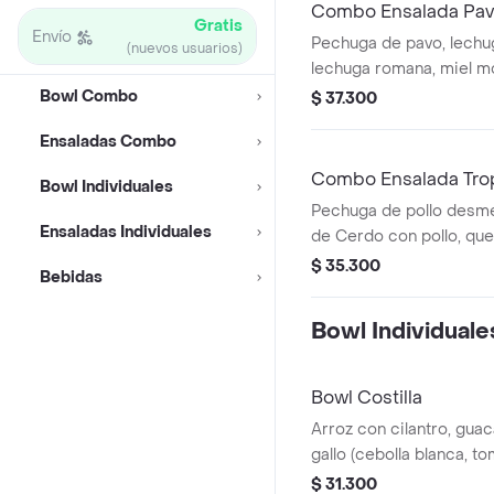
Combo Ensalada Pa
Gratis
Envío
Pechuga de pavo, lechug
(nuevos usuarios)
lechuga romana, miel m
tierno, tomate chonto, 
Bowl Combo
$ 37.300
tocinet, papas y bebida.
Ensaladas Combo
Combo Ensalada Trop
Bowl Individuales
Pechuga de pollo desm
Ensaladas Individuales
de Cerdo con pollo, que
calada, lechuga batavia
$ 35.300
Bebidas
Bowl Individuale
Bowl Costilla
Arroz con cilantro, gua
gallo (cebolla blanca, to
piña calada asada y cost
$ 31.300