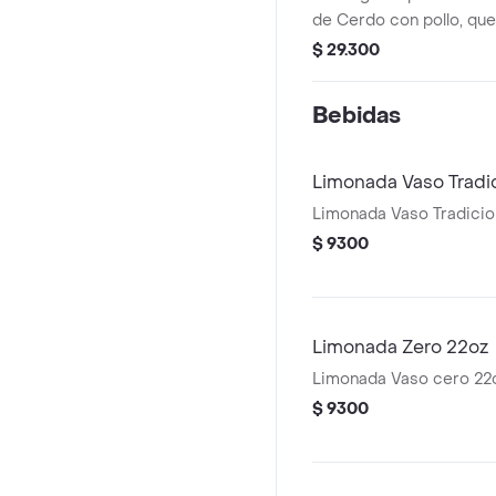
de Cerdo con pollo, que
calada, lechuga batavia
$ 29.300
Bebidas
Limonada Vaso Tradi
Limonada Vaso Tradicio
$ 9300
Limonada Zero 22oz
Limonada Vaso cero 22
$ 9300