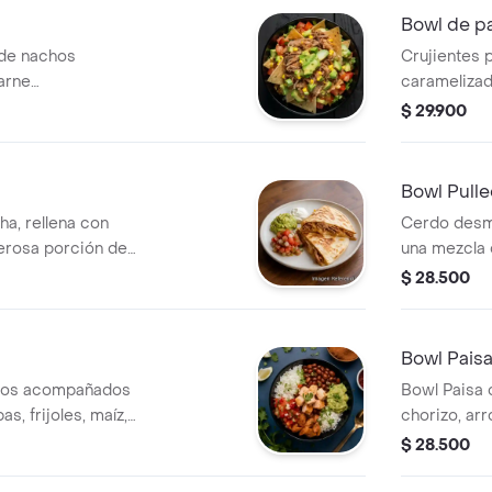
Bowl de p
 de nachos
Crujientes 
arne
caramelizad
o de gallo,
desmechada 
$ 29.900
ueso rallado
dulces , fre
uga, todo bañado
fresco y qu
Bowl Pulle
cha, rellena con
Cerdo desm
erosa porción de
una mezcla
ñada de
de arroz a la
$ 28.500
ur cream y pico
pico de gall
guacamole.
Bowl Pais
ados acompañados
Bowl Paisa 
as, frijoles, maíz,
chorizo, arro
resca y
maíz, pico d
$ 28.500