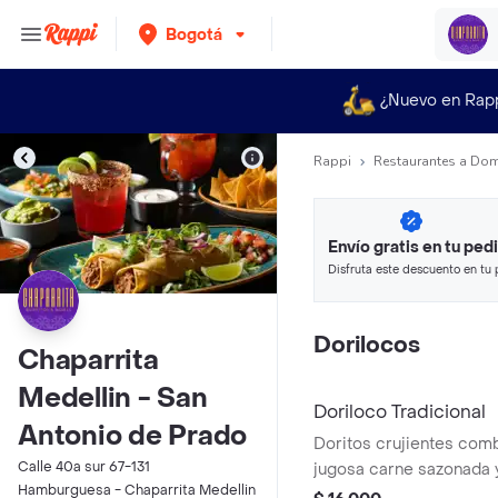
Bogotá
¿Nuevo en Rap
Rappi
Restaurantes a Dom
Envío gratis en tu ped
Disfruta este descuento en tu 
en minutos.
Dorilocos
Chaparrita
Medellin - San
Doriloco Tradicional
Antonio de Prado
Doritos crujientes com
Calle 40a sur 67-131
jugosa carne sazonada y
Hamburguesa - Chaparrita Medellin
bañados en queso derr