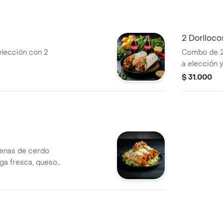
2 Doriloco
elección con 2
Combo de 2 
a elección 
bolsas de D
$ 31.000
llenas de cerdo
ga fresca, queso
acamole y pico de