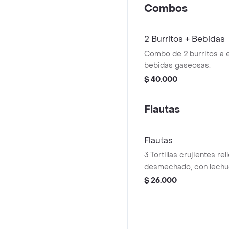
Combos
2 Burritos + Bebidas
Combo de 2 burritos a 
bebidas gaseosas.
$ 40.000
Flautas
Flautas
3 Tortillas crujientes re
desmechado, con lechu
rallado, sour cream, gu
$ 26.000
gallo.