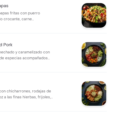
apas
papas fritas con puerro
o crocante, carne
llena de sazón, maicitos
sco pico de gallo , guacamole
eso derretido.
d Pork
echado y caramelizado con
 de especias acompañados
s finas hierbas, frijoles, maíz,
o, lechuga fresca y
a
con chicharrones, rodajas de
z a las finas hierbas, frijoles,
e gallo, lechuga y guacamole.