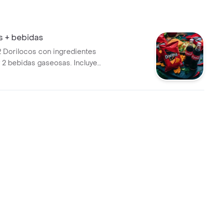
s + bebidas
Dorilocos con ingredientes
y 2 bebidas gaseosas. Incluye
oritos y refrescos.