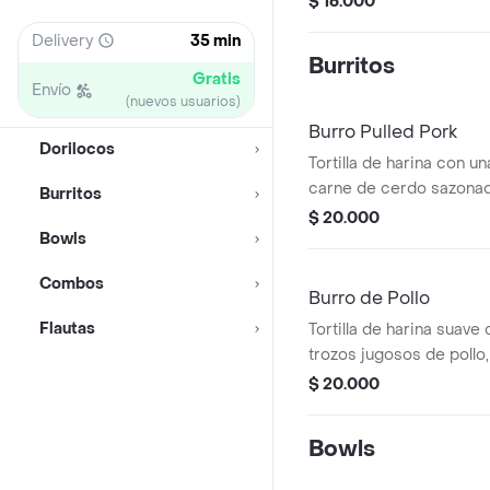
$ 16.000
y pico de gallo fresco.
Delivery
35 min
sour cream.
Burritos
Gratis
Envío
(nuevos usuarios)
Burro Pulled Pork
Dorilocos
Tortilla de harina con un
carne de cerdo sazonad
Burritos
ahumado en una base de
$ 20.000
Bowls
frijoles refritos, los ma
toque dulce, mientras q
Combos
el pico de gallo añaden
Burro de Pollo
autentico.
Flautas
Tortilla de harina suave
trozos jugosos de pollo
arroz, frijol refrito, a
$ 20.000
guacamole, macltos y n
gallo fresco.
Bowls