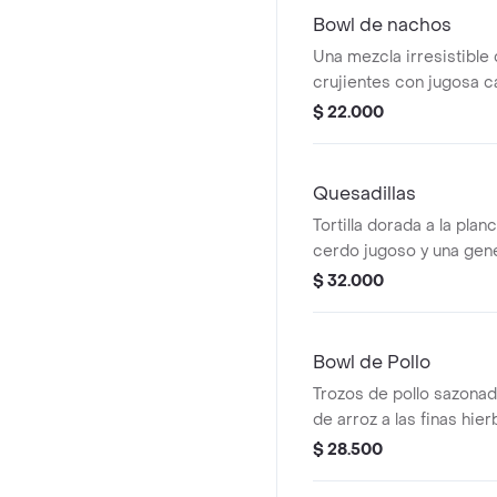
Bowl de nachos
Una mezcla irresistible
crujientes con jugosa c
desmechada, fresco pic
$ 22.000
guacamole, maicitos y q
sobre una cama de lech
en nuestras salsas.
Quesadillas
Tortilla dorada a la plan
cerdo jugoso y una gen
queso fundido. Acompa
$ 32.000
guacamole cremoso, so
de gallo fresco.
Bowl de Pollo
Trozos de pollo sazon
de arroz a las finas hierb
pico de gallo, lechuga f
$ 28.500
guacamole.