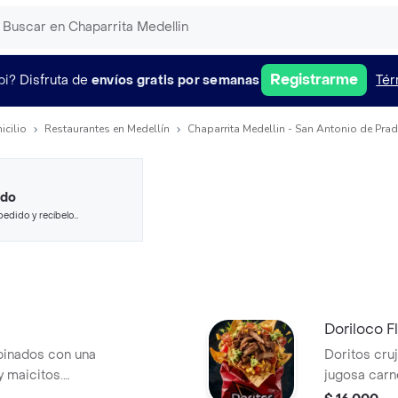
Registrarme
pi?
Disfruta de
envíos gratis por semanas
Tér
icilio
Restaurantes en Medellín
Chaparrita Medellin - San Antonio de Pra
ido
pedido y recíbelo
Doriloco F
binados con una
Doritos cru
 maicitos.
jugosa carn
etido, guacamole
bañados en