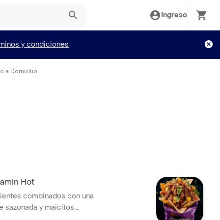
Ingreso
minos y condiciones
do a Domicilio
lamin Hot
jientes combinados con una
e sazonada y maicitos.
 queso derretido, guacamole