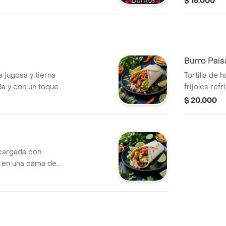
$ 16.000
 terminados con
y pico de g
sour cream.
Burro Pais
a jugosa y tierna
Tortilla de 
a y con un toque
frijoles refr
 arroz blanco,
chicharrone
$ 20.000
icitos añaden un
caramelizad
ue el guacamole y
mientras qu
 frescura y sabor
gallo añaden
 cargada con
, en una cama de
compañados con
uestro pico de