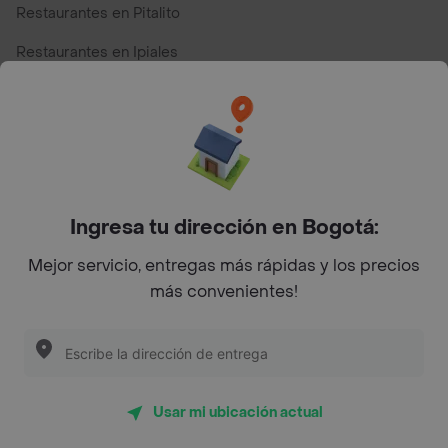
Restaurantes en Pitalito
Restaurantes en Ipiales
Restaurantes en San Andres
Restaurantes cerca de mi para pedir Comida a Domicilio -
Top Marcas y Cadenas de Restaurantes
Ingresa tu dirección en Bogotá:
Encuéntranos en estos países
Mejor servicio, entregas más rápidas y los precios
más convenientes!
App Store
Google play
AppGallery
Usar mi ubicación actual