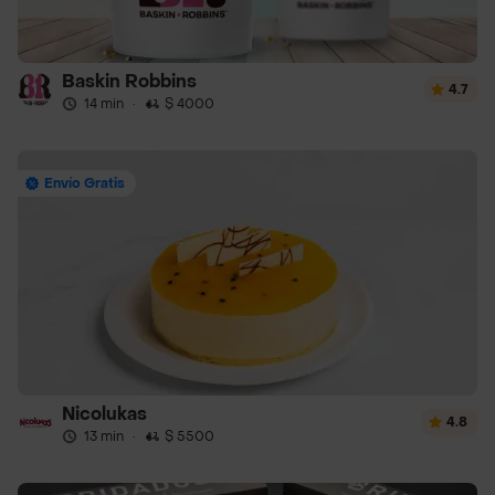
Baskin Robbins
4.7
14 min
·
$ 4000
Envío Gratis
Nicolukas
4.8
13 min
·
$ 5500