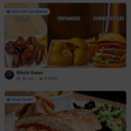
29% Off: mín $26mil
Black Swan
49 min
·
$ 7000
Envío Gratis