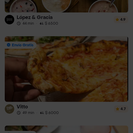
López & Gracia
4.9
44 min
·
$ 6500
Envío Gratis
Vitto
4.7
49 min
·
$ 6000