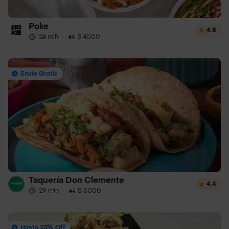
Poke
4.8
24 min
·
$ 4000
Envío Gratis
Taquería Don Clemente
4.4
29 min
·
$ 5000
Hasta 23% Off