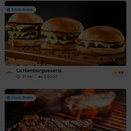
Envío Gratis
La Hamburgueseria
4.9
51 min
·
$ 6000
Envío Gratis