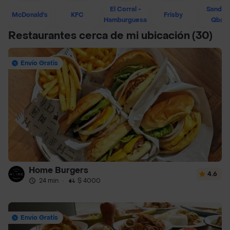
El Corral -
Sandwi
McDonald's
KFC
Frisby
Hamburguesa
Qban
Restaurantes cerca de mi ubicación
(30)
Envío Gratis
Home Burgers
4.6
24 min
·
$ 4000
Envío Gratis