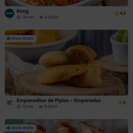
Kong
4.5
24 min
·
$ 5500
Envío Gratis
Empanaditas de Pipian - Empanadas
5
12 min
·
$ 4000
Envío Gratis