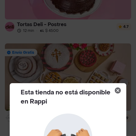
Tortas Deli - Postres
4.7
12 min
·
$ 4500
Envío Gratis
Esta tienda no está disponible
en Rappi
Dlili By Liliana Arango
4.9
14 min
·
$ 4500