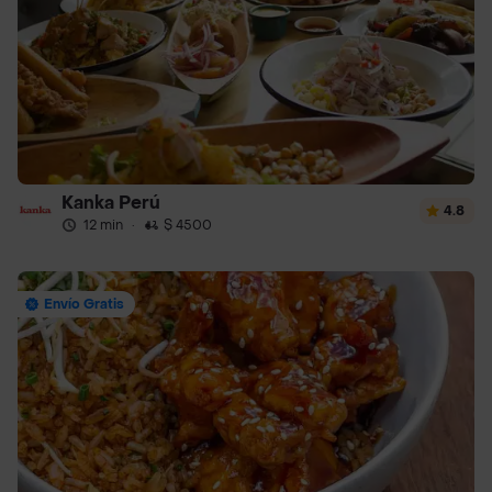
Kanka Perú
4.8
12 min
·
$ 4500
Envío Gratis