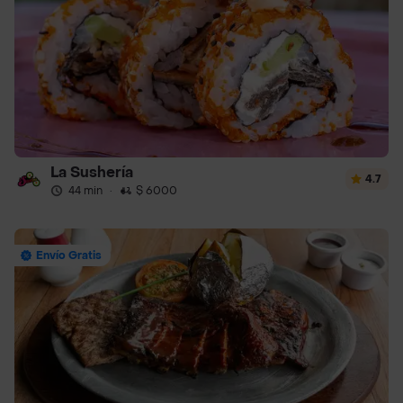
La Sushería
4.7
44 min
·
$ 6000
Envío Gratis