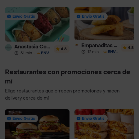
Envío Gratis
Envío Gratis
Empanaditas de Pipian - Empanadas
Anastasia Cookies
4.8
4.8
12 min
·
ENVÍO GRATIS
51 min
·
ENVÍO GRATIS
Restaurantes con promociones cerca de
mí
Elige restaurantes que ofrecen promociones y hacen
delivery cerca de mí
Envío Gratis
Envío Gratis