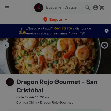
Bogotá
Regístrate
¿Nuevo en Rappi?
y disfruta de
envíos gratis por semanas
Aplican TyC
Dragon Rojo Gourmet - San
Cristóbal
Calle 22 A# 4A-29 sur
Comida China - Dragon Rojo Gourmet