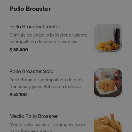
Pollo Broaster
Pollo Broaster Combo
Disfruta de un pollo broaster crujiente
acompañado de papas francesas
doradas, yuca frita y una gaseosa de
$ 58.400
1.5 litros a tu elección.
Pollo Broaster Solo
Pollo Broaster acompañado de papa
francesa y yuca. Bebida no incluida.
$ 52.100
Medio Pollo Broaster
Medio pollo broaster acompañado de
papa francesa y yuca.