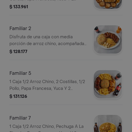
Gaseosas 1.5 Lt.
$ 133.961
Familiar 2
Disfruta de una caja con media
porción de arroz chino, acompañada
de 8 costillas jugosas, papas a la
$ 128.177
francesa, yuca y 2 gaseosas de 1.5
litros.
Familiar 5
1 Caja 1/2 Arroz Chino, 2 Costillas, 1/2
Pollo, Papa Francesa, Yuca Y 2
Gaseosas 1.5 Lt.
$ 131.126
Familiar 7
1 Caja 1/2 Arroz Chino, Pechuga A La