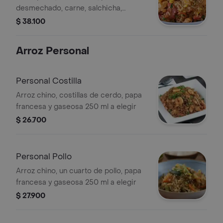
desmechado, carne, salchicha,
plátano, chicharrón y maíz.
$ 38.100
Arroz Personal
Personal Costilla
Arroz chino, costillas de cerdo, papa
francesa y gaseosa 250 ml a elegir
$ 26.700
Personal Pollo
Arroz chino, un cuarto de pollo, papa
francesa y gaseosa 250 ml a elegir
$ 27.900