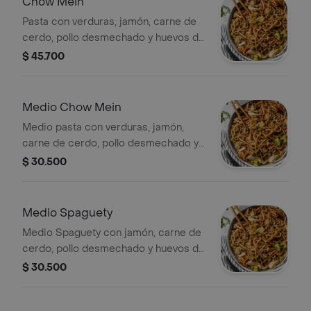
Chow Mein
Pasta con verduras, jamón, carne de
cerdo, pollo desmechado y huevos de
codorniz.
$ 45.700
Medio Chow Mein
Medio pasta con verduras, jamón,
carne de cerdo, pollo desmechado y
huevos de codorniz.
$ 30.500
Medio Spaguety
Medio Spaguety con jamón, carne de
cerdo, pollo desmechado y huevos de
codorniz.
$ 30.500