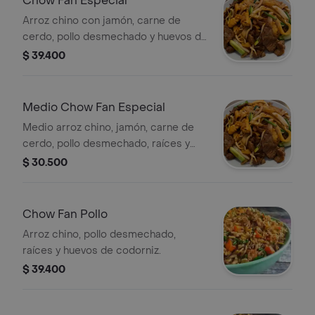
Chow Fan Especial
Arroz chino con jamón, carne de
cerdo, pollo desmechado y huevos de
codorniz.
$ 39.400
Medio Chow Fan Especial
Medio arroz chino, jamón, carne de
cerdo, pollo desmechado, raíces y
huevos de codorniz.
$ 30.500
Chow Fan Pollo
Arroz chino, pollo desmechado,
raíces y huevos de codorniz.
$ 39.400