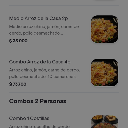
Medio Arroz de la Casa 2p
Medio arroz chino, jamón, carne de
cerdo, pollo desmechado,
camarones, raíces y huevos de
$ 33.000
codorniz.
Combo Arroz de la Casa 4p
Arroz chino, jamón, carne de cerdo,
pollo desmechado, 10 camarones,
raíces, huevos de codorniz, medio
$ 73.700
pollo y gaseosa 1.5 lt.
Combos 2 Personas
Combo 1 Costillas
Arroz chino, costillas de cerdo,