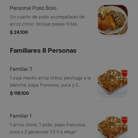
Personal Pollo Solo
Un cuarto de pollo acompañado de
arroz chino. Incluye papas fritas.
$ 24.100
Familiares 8 Personas
Familiar 7
1 caja medio arroz chino, pechuga a la
plancha, papa francesa, yuca y 2
gaseosas 1.5 lt a elegir
$ 118.100
Familiar 1
1 arroz chino, 1 pollo, papa francesa,
yuca y 2 gaseosas 1.5 lt a elegir.