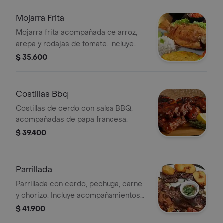
Mojarra Frita
Mojarra frita acompañada de arroz,
arepa y rodajas de tomate. Incluye
opción de papa a elegir.
$ 35.600
Costillas Bbq
Costillas de cerdo con salsa BBQ,
acompañadas de papa francesa.
$ 39.400
Parrillada
Parrillada con cerdo, pechuga, carne
y chorizo. Incluye acompañamientos
visibles como papas y salsa.
$ 41.900