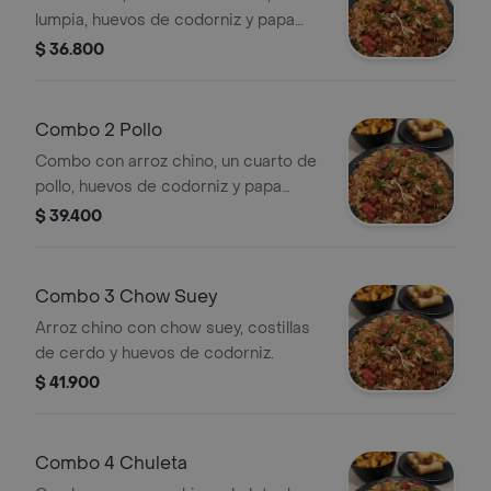
lumpia, huevos de codorniz y papa
francesa.
$ 36.800
Combo 2 Pollo
Combo con arroz chino, un cuarto de
pollo, huevos de codorniz y papa
francesa.
$ 39.400
Combo 3 Chow Suey
Arroz chino con chow suey, costillas
de cerdo y huevos de codorniz.
$ 41.900
Combo 4 Chuleta