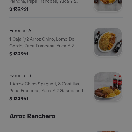
Plancha, Papa Francesa, Yuca Y 2
Gaseosas 1.5 Lt.
$ 133.961
Familiar 6
1 Caja 1/2 Arroz Chino, Lomo De
Cerdo, Papa Francesa, Yuca Y 2
Gaseosas 1.5 Lt.
$ 133.961
Familiar 3
1 Arroz Chino Spagueti, 8 Costillas,
Papa Francesa, Yuca Y 2 Gaseosas 1.5
Lt.
$ 133.961
Arroz Ranchero