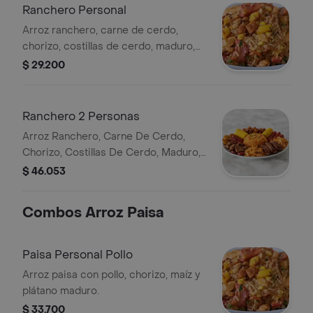
Ranchero Personal
Arroz ranchero, carne de cerdo,
chorizo, costillas de cerdo, maduro,
maíz, pollo desmechado, chicharrón y
$ 29.200
salchicha.
Ranchero 2 Personas
Arroz Ranchero, Carne De Cerdo,
Chorizo, Costillas De Cerdo, Maduro,
Maiz, Pollo Desmechado, Chicharron
$ 46.053
Y Salchicha.
Combos Arroz Paisa
Paisa Personal Pollo
Arroz paisa con pollo, chorizo, maíz y
plátano maduro.
$ 33.700