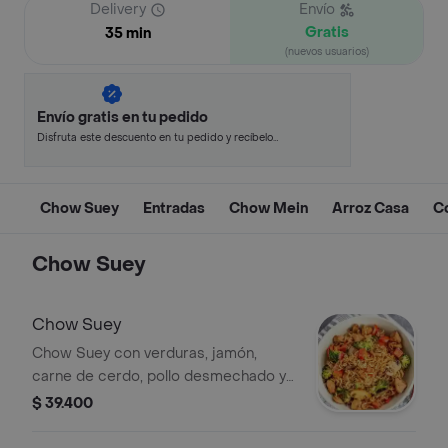
Delivery
Envío
Gratis
35 min
(nuevos usuarios)
Envío gratis en tu pedido
Disfruta este descuento en tu pedido y recíbelo
en minutos.
Chow Suey
Entradas
Chow Mein
Arroz Casa
C
Chow Suey
Chow Suey
Chow Suey con verduras, jamón,
carne de cerdo, pollo desmechado y
huevos de codorniz.
$ 39.400