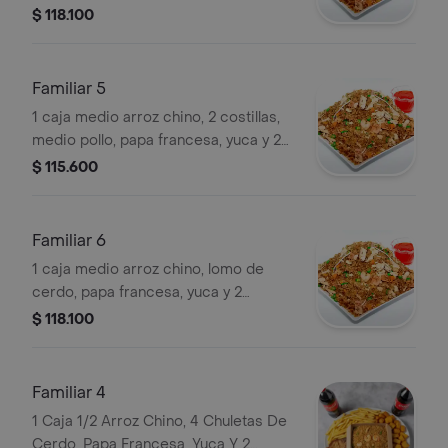
gaseosas 1.5 lt a elegir
$ 118.100
Familiar 5
1 caja medio arroz chino, 2 costillas,
medio pollo, papa francesa, yuca y 2
gaseosas 1.5 lt a elegir
$ 115.600
Familiar 6
1 caja medio arroz chino, lomo de
cerdo, papa francesa, yuca y 2
gaseosas 1.5 lt a elegir
$ 118.100
Familiar 4
1 Caja 1/2 Arroz Chino, 4 Chuletas De
Cerdo, Papa Francesa, Yuca Y 2