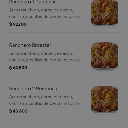
Ranchero 7 Personas
Arroz ranchero, carne de cerdo,
chorizo, costillas de cerdo, maduro,
maíz, pollo desmechado, chicharrón,
$ 92.700
salchicha y 2 gaseosas 1.5 lt a elegir
Ranchero Broaster
Arroz ranchero, carne de cerdo,
chorizo, costillas de cerdo, maduro,
maíz, pollo desmechado, chicharrón,
$ 64.800
salchicha y 1 gaseosa 1.5 lt a elegir
Ranchero 2 Personas
Arroz ranchero, carne de cerdo,
chorizo, costillas de cerdo, maduro,
maíz, pollo desmechado, chicharrón y
$ 40.600
salchicha.